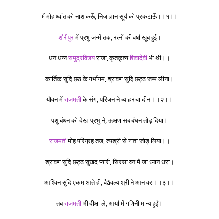
मैं मोह ध्वांत को नाश करूँ, निज ज्ञान सूर्य को प्रकटाऊँ।।१।।
शौरीपुर
में प्रभु जन्में तक, रत्नों की वर्षा खूब हुई।
धन धन्य
समुद्रविजय
राजा, कृतकृत्य
शिवादेवी
भी थी।।
कार्तिक सुदि छठ के गर्भागम, श्रावण सुदि छट्ठ जन्म लीना।
यौवन में
राजमती
के संग, परिजन ने ब्याह रचा दीना।।२।।
पशु बंधन को देखा प्रभु ने, तत्क्षण सब बंधन तोड़ दिया।
राजमती
मोह परिग्रह तज, तपश्री से नाता जोड़ लिया।।
श्रावण सुदि छट्ठ सुखद प्यारी, सिरसा वन में जा ध्यान धरा।
आश्विन सुदि एकम आते ही, वैâवल्य श्री ने आन वरा।।३।।
तब
राजमती
भी दीक्षा ले, आर्या में गणिनी मान्य हुईं।