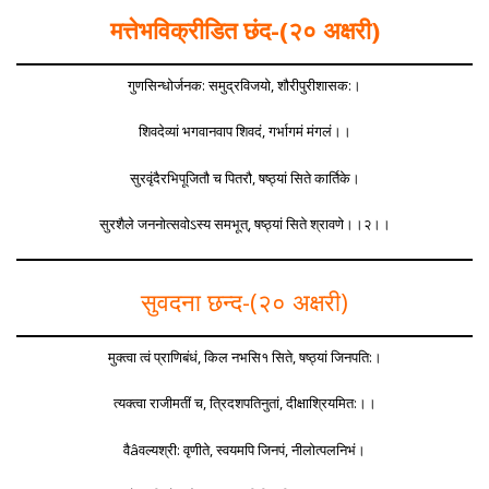
मत्तेभविक्रीडित छंद-(२० अक्षरी)
गुणसिन्धोर्जनक: समुद्रविजयो, शौरीपुरीशासक:।
शिवदेव्यां भगवानवाप शिवदं, गर्भागमं मंगलं।।
सुरवृंदैरभिपूजितौ च पितरौ, षष्ठ्यां सिते कार्तिके।
सुरशैले जननोत्सवोऽस्य समभूत्, षष्ठ्यां सिते श्रावणे।।२।।
सुवदना छन्द-(२० अक्षरी)
मुक्त्वा त्वं प्राणिबंधं, किल नभसि१ सिते, षष्ठ्यां जिनपति:।
त्यक्त्वा राजीमतीं च, त्रिदशपतिनुतां, दीक्षाश्रियमित:।।
वैâवल्यश्री: वृणीते, स्वयमपि जिनपं, नीलोत्पलनिभं।