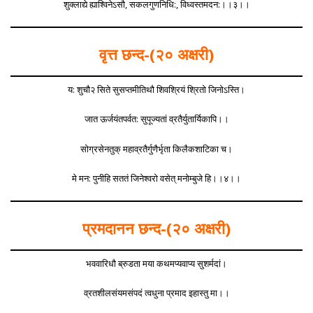
शुक्लाद्ये ह्याश्विनेऽसौ, सकलगुणनिधि:, विध्वस्तमदन:।।३।।
वृत्त छन्द-(२० अक्षरी)
य: शुचौ२ सिते सुसप्तमीतिथौ शिवश्रियं श्रितो जिनोऽस्ति।
जात ऊर्जयंतपर्वत: सुपूज्यतां व्रतैर्युतार्यिकापि।।
सोग्रसेनतुक् महाव्रतैर्गुणैर्भृता किलैकशाटिका च।
मे मन: पुनीहि सततं जिनेश्वरो वसेत् मनोम्बुजे हि।।४।।
प्रमदानन छन्द-(२० अक्षरी)
भववारिधौ ब्रुडता मया कथमप्यवाप्य सुशर्मदां।
व्रतशीलसंयमसंपदं त्वधुना प्रमाद इहास्तु मा।।