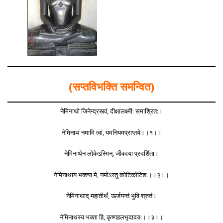
(सप्तविभक्ति समन्वित)
नेमिनाथो जिनेन्द्रस्त्वं, दीक्षालक्ष्मी: समाश्रित:।
नेमिनाथं नमामि त्वां, यमनियमप्राप्तये।।१।।
नेमिनाथेन लोकेऽस्मिन्, जीवदया प्रदर्शिता।
नेमिनाथाय भक्त्या मे, नमोऽस्तु कोटिकोटिश:।।२।।
नेमिनाथाद् महातीर्थं, ऊर्जयन्तं भुवि श्रुतं।
नेमिनाथस्य भक्ता हि, कृष्णहलभृदादय:।।३।।