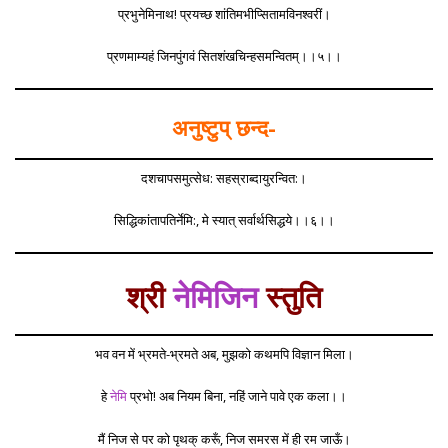
प्रभुनेमिनाथ! प्रयच्छ शांतिमभीप्सितामविनश्वरीं।
प्रणमाम्यहं जिनपुंगवं सितशंखचिन्हसमन्वितम्।।५।।
अनुष्टुप् छन्द-
दशचापसमुत्सेध: सहस्राब्दायुरन्वित:।
सिद्धिकांतापतिर्नेमि:, मे स्यात् सर्वार्थसिद्धये।।६।।
श्री
नेमिजिन
स्तुति
भव वन में भ्रमते-भ्रमते अब, मुझको कथमपि विज्ञान मिला।
हे
नेमि
प्रभो! अब नियम बिना, नहिं जाने पावे एक कला।।
मैं निज से पर को पृथक् करूँ, निज समरस में ही रम जाऊँ।