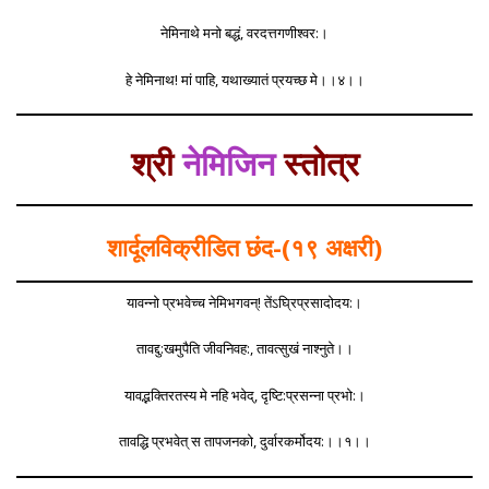
नेमिनाथे मनो बद्धं, वरदत्तगणीश्वर:।
हे नेमिनाथ! मां पाहि, यथाख्यातं प्रयच्छ मे।।४।।
श्री
नेमिजिन
स्तोत्र
शार्दूलविक्रीडित छंद-(१९ अक्षरी)
यावन्नो प्रभवेच्च नेमिभगवन्! तेंऽघ्रिप्रसादोदय:।
तावद्दु:खमुपैति जीवनिवह:, तावत्सुखं नाश्नुते।।
यावद्भक्तिरतस्य मे नहि भवेद्, दृष्टि:प्रसन्ना प्रभो:।
तावद्धि प्रभवेत् स तापजनको, दुर्वारकर्मोदय:।।१।।