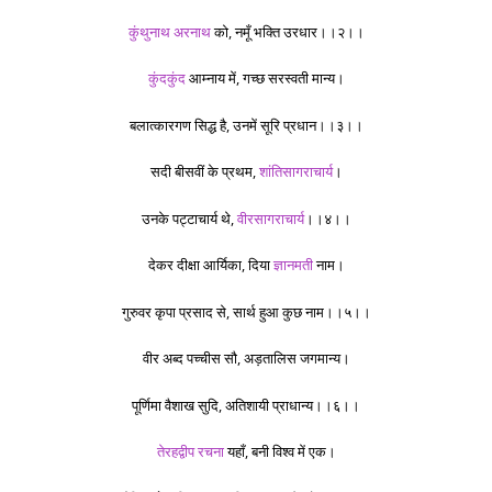
कुंथुनाथ
अरनाथ
को, नमूँ भक्ति उरधार।।२।।
कुंदकुंद
आम्नाय में, गच्छ सरस्वती मान्य।
बलात्कारगण सिद्ध है, उनमें सूरि प्रधान।।३।।
सदी बीसवीं के प्रथम,
शांतिसागराचार्य
।
उनके पट्टाचार्य थे,
वीरसागराचार्य
।।४।।
देकर दीक्षा आर्यिका, दिया
ज्ञानमती
नाम।
गुरुवर कृपा प्रसाद से, सार्थ हुआ कुछ नाम।।५।।
वीर अब्द पच्चीस सौ, अड़तालिस जगमान्य।
पूर्णिमा वैशाख सुदि, अतिशायी प्राधान्य।।६।।
तेरहद्वीप रचना
यहाँ, बनी विश्व में एक।