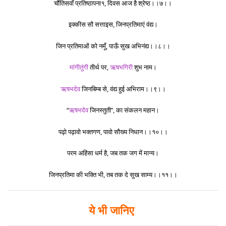
चौंतिसवाँ प्रतिष्ठापना१, दिवस आज है श्रेष्ठ।।७।।
इक्कीस सौ सत्ताइस, जिनप्रतिमाएं वंद्य।
जिन प्रतिमाओं को नमूँ, पाऊँ सुख अभिनंद्य।।८।।
मांगीतुंगी
तीर्थ पर,
ऋषभगिरी
शुभ नाम।
ऋषभदेव
जिनबिम्ब से, वंद्य हुई अभिराम।।९।।
‘‘
ऋषभदेव
जिनस्तुती’’, का संकलन महान।
पढ़ो पढ़ावो भक्तगण, पावो सौख्य निधान।।१०।।
परम अहिंसा धर्म है, जब तक जग में मान्य।
जिनप्रतिमा की भक्ति भी, तब तक दे सुख साम्य।।११।।
ये भी जानिए