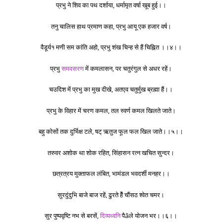
प्रभु ने शिव का पथ दर्शाया, धर्मामृत वर्षा खूब हुई।।
तनु चालिस हाथ प्रमाण कहा, प्रभु आयू एक हजार वर्ष।
वैडूर्य१ मणी सम कांति अहो, प्रभु शंख चिन्ह से हैं चिह्नित ।।४।।
प्रभु
समवसरण
में कमलासन, पर चतुरंगुल से अधर रहें।
चउदिश में प्रभु का मुख दीखे, अतएव चतुर्मुख ब्रह्मा हैं।।
प्रभु के विहार में चरण कमल, तल स्वर्ण कमल खिलते जाते।
बहु कोसों तक दुर्भिक्ष टले, षट् ऋतुज फूल फल खिल जाते।।५।।
तरुवर अशोक था शोक रहित, सिंहासन रत्न खचित सुन्दर।
छत्रत्रय मुक्ताफल लंबित, भामंडल भवदर्शी मनहर।।
सुरदुंदुभि बाजे बाज रहें, ढुरते हैें चौंसठ श्वेत चमर।
सुर पुष्पवृष्टि नभ से बरसें,
दिव्यध्वनि
पैâले योजन भर।।६।।