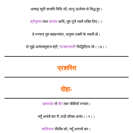
आषाढ़ सुदी सप्तमि तिथि थी, प्रभु ऊर्जयंत से सिद्ध हुए।
श्रीकृष्ण
तथा
बलदेव
आदि, तुम पूजें ध्यावें भक्ति लिए।।
हे भगवन्! तुम बाह्याभ्यंतर, अनुपम लक्ष्मी के स्वामी हो।
दो मुझे अनंतचतुष्टय श्री, ‘
सज्ज्ञानमती
’ सिद्धिप्रिय जो।।७।।
प्रशस्ति
दोहा-
ऋषभदेव
से
वीर
तक चौबीसों भगवंत।
नमूँ अनंतों बार मैं, पाऊँ सौख्य अनंत।।१।।
शांतिनाथ
तीर्थेश को, नमूँ अनन्तों बार।