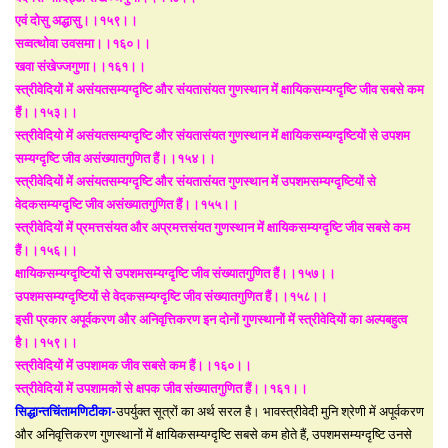
एवं दोसु अद्धासु।।१५९।।
सव्वत्थोवा उवसमा।।१६०।।
खवा संखेज्जगुणा।।१६१।।
स्त्रीवेदियों में असंयतसम्यग्दृष्टि और संयतासंयत गुणस्थान में क्षायिकसम्यग्दृष्टि जीव सबसे कम
हैं।।१५३।।
स्त्रीवेदियो में असंयतसम्यग्दृष्टि और संयतासंयत गुणस्थान में क्षायिकसम्यग्दृष्टियों से उपशम
सम्यग्दृष्टि जीव असंख्यातगुणित हैं।।१५४।।
स्त्रीवेदियों में असंयतसम्यग्दृष्टि और संयतासंयत गुणस्थान में उपशमसम्यग्दृष्टियों से
वेदकसम्यग्दृष्टि जीव असंख्यातगुणित हैं।।१५५।।
स्त्रीवेदियों में प्रमत्तसंयत और अप्रमत्तसंयत गुणस्थान में क्षायिकसम्यग्दृष्टि जीव सबसे कम
हैं।।१५६।।
क्षायिकसम्यग्दृष्टियों से उपशमसम्यग्दृष्टि जीव संख्यातगुणित हैं।।१५७।।
उपशमसम्यग्दृष्टियों से वेदकसम्यग्दृष्टि जीव संख्यातगुणित हैं।।१५८।।
इसी प्रकार अपूर्वकरण और अनिवृत्तिकरण इन दोनों गुणस्थानों में स्त्रीवेदियों का अल्पबहुत्व
है।।१५९।।
स्त्रीवेदियों में उपशामक जीव सबसे कम हैं।।१६०।।
स्त्रीवेदियों में उपशामकों से क्षपक जीव संख्यातगुणित हैं।।१६१।।
सिद्धान्तचिंतामणिटीका-
उपर्युक्त सूत्रों का अर्थ सरल है। भावस्त्रीवेदी मुनि श्रेणी में अपूर्वकरण
और अनिवृत्तिकरण गुणस्थानों में क्षायिकसम्यग्दृष्टि सबसे कम होते हैं, उपशमसम्यग्दृष्टि उनसे