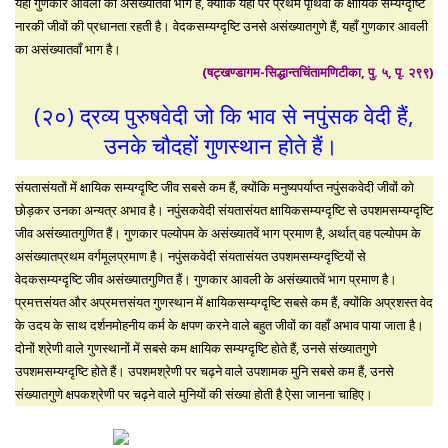
यहाँ गुणकार आवली का असंख्यातवाँ भाग है, क्योंकि यहाँ पर प्रथम पृथिवी के क्षायिक सम्यग्दृष्टि
नारकी जीवों की प्रधानता रहती है। वेदकसम्यग्दृष्टि उनसे असंख्यातगुणे हैं, यहाँ गुणकार आवली
का असंख्यातवाँ भाग है।
(षट्खण्डागम-सिद्धान्तचिंतामणिटीका, पु. ५, पृ. २९९)
(२०) द्रव्य पुरुषवेदी जो कि भाव से नपुंसक वेदी हैं,
उनके चौदहों गुणस्थान होते हैं।
संयतासंयतों में क्षायिक सम्यग्दृष्टि जीव सबसे कम हैं, क्योंकि मनुष्यपर्याप्त नपुंसकवेदी जीवों को
छोड़कर उनका अन्यत्र अभाव है। नपुंसकवेदी संयतासंयत क्षायिकसम्यग्दृष्टि से उपशमसम्यग्दृष्टि
जीव असंख्यातगुणित हैं। गुणकार पल्योपम के असंख्यातवें भाग प्रमाण है, अर्थात् वह पल्योपम के
असंख्यातप्रथम वर्गमूलप्रमाण है। नपुंसकवेदी संयतासंयत उपशमसम्यग्दृष्टियों से
वेदकसम्यग्दृष्टि जीव असंख्यातगुणित हैं। गुणकार आवली के असंख्यातवें भाग प्रमाण है।
प्रमत्तसंयत और अप्रमत्तसंयत गुणस्थान में क्षायिकसम्यग्दृष्टि सबसे कम हैं, क्योंकि अप्रशस्त वेद
के उदय के साथ दर्शनमोहनीय कर्म के क्षपण करने वाले बहुत जीवों का वहाँ अभाव पाया जाता है।
दोनों श्रेणी वाले गुणस्थानों में सबसे कम क्षायिक सम्यग्दृष्टि होते हैं, उनसे संख्यातगुणे
उपशमसम्यग्दृष्टि होते हैं। उपशमश्रेणी पर चढ़ने वाले उपशामक मुनि सबसे कम हैं, उनसे
संख्यातगुणे क्षपकश्रेणी पर चढ़ने वाले मुनियों की संख्या होती है ऐसा जानना चाहिए।