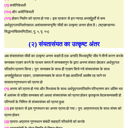
(९)
सयोगिकेवली
(१०)
और अयोगिकेवली
(११)
होकर निर्वाण को प्राप्त हो गया। इस प्रकार से इन ग्यारह अन्तर्मुहूर्तों से कम
अर्धपुद्गलपरिवर्तनकाल असंयतसम्यग्दृष्टि जीवों का उत्कृष्ट अन्तर होता है। (षट्खण्डागम-
सिद्धान्तचिंतामणिटीका, पु. ५, पृ. १५)
(२) संयतासंयत का उत्कृष्ट अंतर
अब संयतासंयत जीवों का उत्कृष्ट अन्तर कहते हैं-एक अनादि मिथ्यादृष्टि जीव ने तीनों करण करके
सम्यक्त्व ग्रहण करने के प्रथम समय में सम्यक्त्वगुण के द्वारा अनन्त संसार छेदकर अर्धपुद्गल
परिवर्तन प्रमाण किया। पुन: सम्यक्त्व के साथ ही ग्रहण किये गये संयमासंयम के साथ
अन्तर्मुहूर्तकाल रहकर, उपशमसम्यक्त्व के काल में छह आवलियाँ अवशेष रह जाने पर
सासादनगुणस्थान को प्राप्त हो
(१)
अन्तर को प्राप्त हो गया और मिथ्यात्व के साथ अर्धपुद्गलपरिवर्तन परिभ्रमण कर अंतिम भव
में असंयम से सहित सम्यक्त्व को अथवा संयमासंयम को प्राप्त होकर कृतकृत्य वेदकसम्यक्त्वी हो
परिणामों के निमित्त से संयमासंयम को प्राप्त हुआ
(२)
इस प्रकार से इस गुणस्थान का अन्तर प्राप्त हो गया। पुन: अप्रमत्तभाव के साथ संयम को
प्राप्त होकर
(३)
प्रमत्त-अप्रमत्त गुणस्थान संबंधी सहस्रों परिवर्तनों को करके
(४)
क्षपकश्रेणी के योग्य विशुद्धि से विशुद्ध होकर