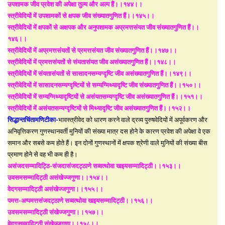
उपशामक जीव प्रवेश की अपेक्षा तुल्य और अल्प हैं।।१४४।।
स्त्रीवेदियों में उपशामकों से क्षपक जीव संख्यातगुणित हैं।।१४५।।
स्त्रीवेदियों में क्षपकों से अक्षपक और अनुपशामक अप्रमत्तसंयत जीव संख्यातगुणित हैं।।
१४६।।
स्त्रीवेदियों में अप्रमत्तसंयतों से प्रमत्तसंयत जीव संख्यातगुणित हैं।।१४७।।
स्त्रीवेदियों में प्रमत्तसंयतों से संयतासंयत जीव असंख्यातगुणित हैं।।१४८।।
स्त्रीवेदियों में संयतासंयतों से सासादनसम्यग्दृष्टि जीव असंख्यातगुणित हैं।।१४९।।
स्त्रीवेदियों में सासादनसम्यग्दृष्टियों से सम्यग्मिथ्यादृष्टि जीव संख्यातगुणित हैं।।१५०।।
स्त्रीवेदियों में सम्यग्मिथ्यादृष्टियों से असंयतसम्यग्दृष्टि जीव असंख्यातगुणित हैं।।१५१।।
स्त्रीवेदियों में असंयतसम्यग्दृष्टियों से मिथ्यादृष्टि जीव असंख्यातगुणित हैं।।१५२।।
सिद्धान्तचिंतामणिटीका-
भावस्त्रीवेद को धारण करने वाले द्रव्य पुरुषवेदियों में अपूर्वकरण और
अनिवृत्तिकरण गुणस्थानवर्ती मुनियों की संख्या मात्र दस होने के कारण प्रवेश की अपेक्षा वे एक
समान और सबसे कम होते हैं। इन दोनों गुणस्थानों में क्षपक श्रेणी वाले मुनियों की संख्या बीस
प्रमाण होने से वह भी कम ही है।
असंजदसम्मादिट्ठि-संजदासंजदट्ठाणे सव्वत्थोवा खइयसम्मादिट्ठी।।१५३।।
उवसमसम्मादिट्ठी असंखेज्जगुणा।।१५४।।
वेदगसम्मादिट्ठी असंखेज्जगुणा।।१५५।।
पमत्त-अप्पमत्तसंजदट्ठाणे सव्वत्थोवा खइयसम्मादिट्ठी।।१५६।।
उवसमसम्मादिट्ठी संखेज्जगुणा।।१५७।।
वेदगसम्मादिट्ठी संखेज्जगुणा।।१५८।।