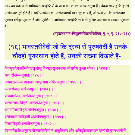
आय का कारण से क्षायिकसम्यग्दृष्टियों के आय का कारण संख्यातगुणा हैं। वेदकसम्यग्दृष्टि इनसे
असंख्यातगुणे होते हैं। यहाँ पल्योपम का असंख्यातवाँ भाग गुणकार है, जो पल्योपम के असंख्यात
प्रथम वर्गमूलप्रमाण है और प्रतिभाग क्षायिकसम्यग्दृष्टि राशि से गुणित असंख्यात आवली प्रमाण
है।
(षट्खण्डागम-सिद्धान्तचिंतामणिटीका, पु. ५, पृ. २९०-२९४)
(१६) भावस्त्रीवेदी जो कि द्रव्य से पुरुषवेदी हैं उनके
चौदहों गुणस्थान होते हैं, उनकी संख्या दिखाते हैं-
वेदाणुवादेण इत्थिवेदएसु दोसु वि अद्धासु उवसमा पवेसणेण तुल्ला थोवा।।१४४।।
खवा संखेज्जगुणा।।१४५।।
अप्पमत्तसंजदा अक्खवा अणुवसमा संखेज्जगुणा।।१४६।।
पमत्तसंजदा संखेज्जगुणा।।१४७।।
संजदासंजदा असंखेज्जगुणा।।१४८।।
सासणसम्मादिट्ठी असंखेज्जगुणा।।१४९।।
सम्मामिच्छादिट्ठी संखेज्जगुणा।।१५०।।
असंजदसम्मादिट्ठी असंखेज्जगुणा।।१५१।।
मिच्छादिट्ठी असंखेज्जगुणा।।१५२।।
वेदमार्गणा के अनुवाद से स्त्रीवेदियों में अपूर्वकरण और अनिवृत्तिकरण इन दोनों ही गुणस्थानों में