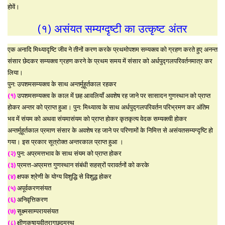
होवें।
(१) असंयत सम्यग्दृष्टी का उत्कृष्ट अंतर
एक अनादि मिथ्यादृष्टि जीव ने तीनों करण करके प्रथमोपशम सम्यक्त्व को ग्रहण करते हुए अनन्त
संसार छेदकर सम्यक्त्व ग्रहण करने के प्रथम समय में संसार को अर्धपुद्गलपरिवर्तनमात्र कर
लिया।
पुन: उपशमसम्यक्त्व के साथ अन्तर्मुहूर्तकाल रहकर
(१)
उपशमसम्यक्त्व के काल में छह आवलियाँ अवशेष रह जाने पर सासादन गुणस्थान को प्राप्त
होकर अन्तर को प्राप्त हुआ। पुन: मिथ्यात्व के साथ अर्धपुद्गलपरिवर्तन परिभ्रमण कर अंतिम
भव में संयम को अथवा संयमासंयम को प्राप्त होकर कृतकृत्य वेदक सम्यक्त्वी होकर
अन्तर्मुहूर्तकाल प्रमाण संसार के अवशेष रह जाने पर परिणामों के निमित्त से असंयतसम्यग्दृष्टि हो
गया। इस प्रकार सूत्रोक्त अन्तरकाल प्राप्त हुआ ।
(२)
पुन: अप्रमत्तभाव के साथ संयम को प्राप्त होकर
(३)
प्रमत्त-अप्रमत्त गुणस्थान संबंधी सहस्रों परावर्तनों को करके
(४)
क्षपक श्रेणी के योग्य विशुद्धि से विशुद्ध होकर
(५)
अपूर्वकरणसंयत
(६)
अनिवृत्तिकरण
(७)
सूक्ष्मसाम्परायसंयत
(८)
क्षीणकषायवीतरागछद्मस्थ