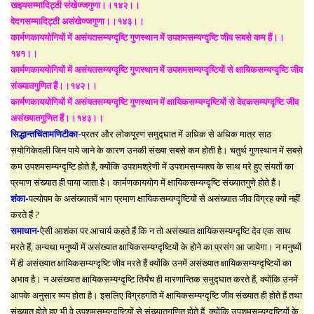
खइयसम्मादिट्ठी संखेज्जगुणा।।१४२।।
वेदगसम्मादिट्ठी असंखेज्जगुणा।।१४३।।
कार्मणकाययोगियों में असंयतसम्यग्दृष्टि गुणस्थान में उपशमसम्यग्दृष्टि जीव सबसे कम हैं।।
१४१।।
कार्मणकाययोगियों में असंयतसम्यग्दृष्टि गुणस्थान में उपशमसम्यग्दृष्टियों से क्षायिकसम्यग्दृष्टि जीव
संख्यातगुणित हैं।।१४२।।
कार्मणकाययोगियों में असंयतसम्यग्दृष्टि गुणस्थान में क्षायिकसम्यग्दृष्टियों से वेदकसम्यग्दृष्टि जीव
असंख्यातगुणित हैं।।१४३।।
सिद्धान्तचिंतामणिटीका-
प्रतर और लोकपूरण समुद्घात में अधिक से अधिक मात्र साठ
सयोगिकेवली जिन पाये जाने के कारण उनकी संख्या सबसे कम होती है। चतुर्थ गुणस्थान में सबसे
कम उपशमसम्यग्दृष्टि होते हैं, क्योंकि उपशमश्रेणी में उपशमसम्यक्त्व के साथ मरे हुए संयतों का
प्रमाण संख्यात ही पाया जाता है। कार्मणकाययोग में क्षायिकसम्यग्दृष्टि संख्यातगुणे होते हैं।
शंका-
पल्योपम के असंख्यातवें भाग प्रमाण क्षायिकसम्यग्दृष्टियों से असंख्यात जीव विग्रह क्यों नहीं
करते हैं ?
समाधान-
ऐसी आशंका पर आचार्य कहते हैं कि न तो असंख्यात क्षायिकसम्यग्दृष्टि देव एक साथ
मरते हैं, अन्यथा मनुष्यों में असंख्यात क्षायिकसम्यग्दृष्टियों के होने का प्रसंग आ जायेगा। न मनुष्यों
में ही असंख्यात क्षायिकसम्यग्दृष्टि जीव मरते हैं क्योंकि उनमें असंख्यात क्षायिकसम्यग्दृष्टियों का
अभाव है। न असंख्यात क्षायिकसम्यग्दृष्टि तिर्यंच ही मारणान्तिक समुद्घात करते हैं, क्योंकि उनमें
आपके अनुसार व्यय होता है। इसलिए विग्रहगति में क्षायिकसम्यग्दृष्टि जीव संख्यात ही होते हैं तथा
संख्यात होते हुए भी वे उपशमसम्यग्दृष्टियों से संख्यातगुणित होते हैं, क्योंकि उपशमसम्यग्दृष्टियों के