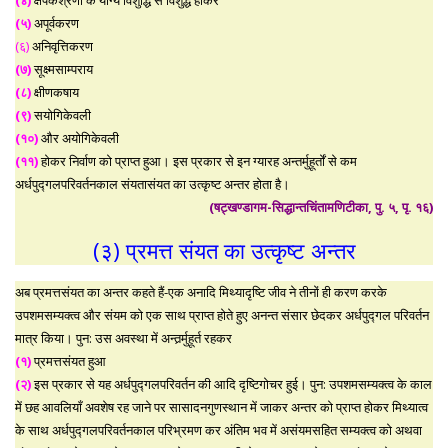
(५)
अपूर्वकरण
(६)
अनिवृत्तिकरण
(७)
सूक्ष्मसाम्पराय
(८)
क्षीणकषाय
(९)
सयोगिकेवली
(१०)
और अयोगिकेवली
(११)
होकर निर्वाण को प्राप्त हुआ। इस प्रकार से इन ग्यारह अन्तर्मुहूर्तों से कम
अर्धपुद्गलपरिवर्तनकाल संयतासंयत का उत्कृष्ट अन्तर होता है।
(षट्खण्डागम-सिद्धान्तचिंतामणिटीका, पु. ५, पृ. १६)
(३) प्रमत्त संयत का उत्कृष्ट अन्तर
अब प्रमत्तसंयत का अन्तर कहते हैं-एक अनादि मिथ्यादृष्टि जीव ने तीनों ही करण करके
उपशमसम्यक्त्व और संयम को एक साथ प्राप्त होते हुए अनन्त संसार छेदकर अर्धपुद्गल परिवर्तन
मात्र किया। पुन: उस अवस्था में अन्तर्र्मुहूर्त रहकर
(१)
प्रमत्तसंयत हुआ
(२)
इस प्रकार से यह अर्धपुद्गलपरिवर्तन की आदि दृष्टिगोचर हुई। पुन: उपशमसम्यक्त्व के काल
में छह आवलियाँ अवशेष रह जाने पर सासादनगुणस्थान में जाकर अन्तर को प्राप्त होकर मिथ्यात्व
के साथ अर्धपुद्गलपरिवर्तनकाल परिभ्रमण कर अंतिम भव में असंयमसहित सम्यक्त्व को अथवा