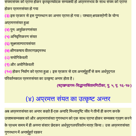
संयमासंयम को प्राप्त होकर कृतकृत्यवेदक सम्यक्त्वी हो अप्रमत्तभाव के साथ संयम को प्राप्त
होकर प्रमत्तसंयत हो गया
(३)
इस प्रकार से इस गुुणस्थान का अन्तर प्राप्त हो गया। पश्चात् क्षपकश्रेणी के योग्य
अप्रमत्तसंयत हुआ
(४)
पुन: अपूर्वकरणसंयत
(५)
अनिवृत्तिकरण संयत
(६)
सूक्ष्मसाम्परायसंयत
(७)
क्षीणकषाय वीतरागछद्मस्थ
(८)
सयोगिकेवली
(९)
और अयोगिकेवली
(१०)
होकर निर्वाण को प्राप्त हुआ। इस प्रकार से दश अन्तर्मुहूर्तों से कम अर्धपुद्गल
परिवर्तनकाल प्रमत्तसंयत का उत्कृष्ट अन्तर होता है।
(षट्खण्डागम-सिद्धान्तचिंतामणिटीका, पु. ५, पृ. १६-१७ )
(४) अप्रमत्त संयत का उत्कृष्ट अन्तर
अब अप्रमत्तसंयत का अन्तर कहते हैं-एक अनादि मिथ्यादृष्टि जीव ने तीनों ही करण करके
उपशमसम्यक्त्व को और अप्रमत्तसंयत गुणस्थान को एक साथ प्राप्त होकर सम्यक्त्व ग्रहण करने
के प्रथम समय में ही अनन्त संसार छेदकर अर्धपुद्गलपरिवर्तन मात्र किया। उस अप्रमत्तसंयत
गुणस्थान में अन्तर्मुहूर्त रहकर