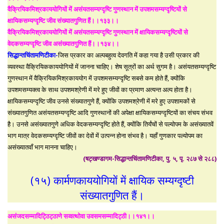
वैक्रियिकमिश्रकाययोगियों में असंयतसम्यग्दृष्टि गुणस्थान में उपशमसम्यग्दृष्टियों से
क्षायिकसम्यग्दृष्टि जीव संख्यातगुणित हैं।।१३३।।
वैक्रियिकमिश्रकाययोगियों में असंयतसम्यग्दृष्टि गुणस्थान में क्षायिकसम्यग्दृष्टियों से
वेदकसम्यग्दृष्टि जीव असंख्यातगुणित हैं।।१३४।।
सिद्धान्तचिंतामणिटीका-
जिस प्रकार का अल्पबहुत्व देवगति में कहा गया है उसी प्रकार की
व्यवस्था वैक्रियिककाययोगियों में जानना चाहिए। शेष सूत्रों का अर्थ सुगम है। असंयतसम्यग्दृष्टि
गुणस्थान में वैक्रियिकमिश्रकाययोग में उपशमसम्यग्दृष्टि सबसे कम होते हैं, क्योंकि
उपशमसम्यक्त्व के साथ उपशमश्रेणी में मरे हुए जीवों का प्रमाण अत्यन्त अल्प होता है।
क्षायिकसम्यग्दृष्टि जीव उनसे संख्यातगुणे हैं, क्योंकि उपशमश्रेणी में मरे हुए उपशामकों से
संख्यातगुणित असंयतसम्यग्दृष्टि आदि गुणस्थानों की अपेक्षा क्षायिकसम्यग्दृष्टियों का संचय संभव
है। उनसे असंख्यातगुणे अधिक वेदकसम्यग्दृष्टि होते हैं, क्योंकि तिर्यंचों से पल्योपम के असंख्यातवें
भाग मात्र वेदकसम्यग्दृष्टि जीवों का देवों में उत्पन्न होना संभव है। यहाँ गुणकार पल्योपम का
असंख्यातवाँ भाग मानना चाहिए।
(षट्खण्डागम-सिद्धान्तचिंतामणिटीका, पु. ५, पृ. २८७ से २८८)
(१५) कार्मणकाययोगियों में क्षायिक सम्यग्दृष्टी
संख्यातगुणित हैं।
असंजदसम्मादिट्ठिट्ठाणे सव्वत्थोवा उवसमसम्मादिट्ठी।।१४१।।