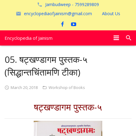
Jambudweep - 7599289809
encyclopediaofjainism@gmail.com
About Us
Encyclopedia of Jainism
विशेष आलेख
05. षट्खण्डागम पुस्तक-५
पूजायें
(सिद्धान्तचिंतामणि टीका)
जैन तीर्थ
March 20, 2018
Workshop of Books
अयोध्या
षट्खण्डागम पुस्तक-५