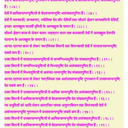
हैं।।८६।।
देवों में क्षायिकसम्यग्दृष्टियों से वेदकसम्यग्दृष्टि असंख्यातगुणित हैं।।८७।।
देवों में भवनवासी, वानव्यन्तर, ज्योतिष्क देव और देवियाँ तथा सौधर्म-ईशान कल्पवासिनी देवियाँ,
इनका अल्पबहुत्व सातवीं पृथिवी के अल्पबहुत्व के समान है।।८८।।
सौधर्म-ईशान कल्प से लेकर शतार-सहस्रार कल्प तक कल्पवासी देवों में अल्पबहुत्व देवगति
सामान्य के अल्पबहुत्व के समान है।।८९।।
आनत-प्राणत कल्प से लेकर नवग्रैवेयक विमानों तक विमानवासी देवों में सासादनसम्यग्दृष्टि
सबसे कम हैं।।९०।।
उक्त विमानों में सासादनसम्यग्दृष्टियों से सम्यग्मिथ्यादृष्टि देव संख्यातगुणित हैं।।९१।।
उक्त विमानों में सम्यग्मिथ्यादृष्टियों से मिथ्यादृष्टि देव असंख्यातगुणित हैं।।९२।।
उक्त विमानों में मिथ्यादृष्टियों से असंयत-सम्यग्दृष्टि देव संख्यातगुणित हैं।।९३।।
आनत-प्राणत कल्प से लेकर नवग्रैवेयक तक असंयतसम्यग्दृष्टि गुणस्थान में उपशमसम्यग्दृष्टि
देव सबसे कम हैं।।९४।।
उक्त विमानों में उपशमसम्यग्दृष्टियों से क्षायिक सम्यग्दृष्टि देव असंख्यातगुणित हैं।।९५।।
उक्त विमानों में क्षायिकसम्यग्दृष्टियों से वेदकसम्यग्दृष्टि देव संख्यातगुणित हैं।।९६।।
नव अनुदिशों को आदि लेकर अपराजित नामक अनुत्तरविमान तक विमानवासी देवों में
असंयतसम्यग्दृष्टि गुणस्थान में उपशमसम्यग्दृष्टि सबसे कम हैं।।९७।।
उक्त विमानों में उपशमसम्यग्दृष्टियों से क्षायिकसम्यग्दृष्टि देव असंख्यातगुणित हैं।।९८।।
उक्त विमानों में क्षायिकसम्यग्दृष्टियों से वेदकसम्यग्दृष्टि देव संख्यातगुणित हैं।।९९।।