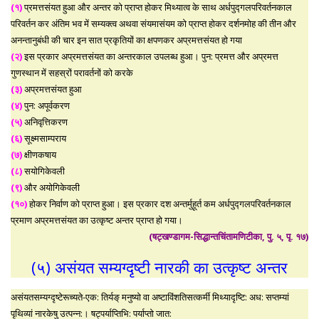
(१)
प्रमत्तसंयत हुआ और अन्तर को प्राप्त होकर मिथ्यात्व के साथ अर्धपुद्गलपरिवर्तनकाल
परिवर्तन कर अंतिम भव में सम्यक्त्व अथवा संयमासंयम को प्राप्त होकर दर्शनमोह की तीन और
अनन्तानुबंधी की चार इन सात प्रकृतियों का क्षपणकर अप्रमत्तसंयत हो गया
(२)
इस प्रकार अप्रमत्तसंयत का अन्तरकाल उपलब्ध हुआ। पुन: प्रमत्त और अप्रमत्त
गुणस्थान में सहस्रों परावर्तनों को करके
(३)
अप्रमत्तसंयत हुआ
(४)
पुन: अपूर्वकरण
(५)
अनिवृत्तिकरण
(६)
सूक्ष्मसाम्पराय
(७)
क्षीणकषाय
(८)
सयोगिकेवली
(९)
और अयोगिकेवली
(१०)
होकर निर्वाण को प्राप्त हुआ। इस प्रकार दश अन्तर्मुहूर्त कम अर्धपुद्गलपरिवर्तनकाल
प्रमाण अप्रमत्तसंयत का उत्कृष्ट अन्तर प्राप्त हो गया।
(षट्खण्डागम-सिद्धान्तचिंतामणिटीका, पु. ५, पृ. १७)
(५) असंयत सम्यग्दृष्टी नारकी का उत्कृष्ट अन्तर
असंयतसम्यग्दृष्टेरूच्यते-एक: तिर्यङ् मनुष्यो वा अष्टाविंशतिसत्कर्मी मिथ्यादृष्टि: अध: सप्तम्यां
पृथिव्यां नारकेषु उत्पन्न:। षट्पर्याप्तिभि: पर्याप्तो जात: