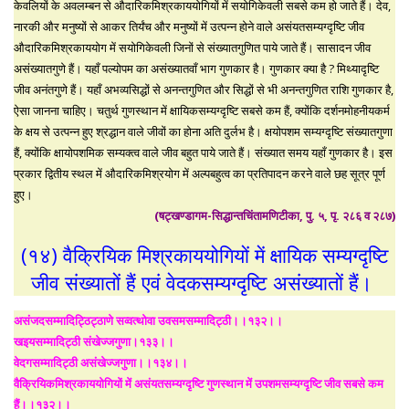
केवलियों के अवलम्बन से औदारिकमिश्रकाययोगियों में सयोगिकेवली सबसे कम हो जाते हैं। देव,
नारकी और मनुष्यों से आकर तिर्यंच और मनुष्यों में उत्पन्न होने वाले असंयतसम्यग्दृष्टि जीव
औदारिकमिश्रकाययोग में सयोगिकेवली जिनों से संख्यातगुणित पाये जाते हैं। सासादन जीव
असंख्यातगुणे हैं। यहाँ पल्योपम का असंख्यातवाँ भाग गुणकार है। गुणकार क्या है ? मिथ्यादृष्टि
जीव अनंतगुणे हैं। यहाँ अभव्यसिद्धों से अनन्तगुणित और सिद्धों से भी अनन्तगुणित राशि गुणकार है,
ऐसा जानना चाहिए। चतुर्थ गुणस्थान में क्षायिकसम्यग्दृष्टि सबसे कम हैं, क्योंकि दर्शनमोहनीयकर्म
के क्षय से उत्पन्न हुए श्रद्धान वाले जीवों का होना अति दुर्लभ है। क्षयोपशम सम्यग्दृष्टि संख्यातगुणा
हैं, क्योंकि क्षायोपशमिक सम्यक्त्व वाले जीव बहुत पाये जाते हैं। संख्यात समय यहाँ गुणकार है। इस
प्रकार द्वितीय स्थल में औदारिकमिश्रयोग में अल्पबहुत्व का प्रतिपादन करने वाले छह सूत्र पूर्ण
हुए।
(षट्खण्डागम-सिद्धान्तचिंतामणिटीका, पु. ५, पृ. २८६ व २८७)
(१४) वैक्रियिक मिश्रकाययोगियों में क्षायिक सम्यग्दृष्टि
जीव संख्यातों हैं एवं वेदकसम्यग्दृष्टि असंख्यातों हैं।
असंजदसम्मादिट्ठिट्ठाणे सव्वत्थोवा उवसमसम्मादिट्ठी।।१३२।।
खइयसम्मादिट्ठी संखेज्जगुणा।१३३।।
वेदगसम्मादिट्ठी असंखेज्जगुणा।।१३४।।
वैक्रियिकमिश्रकाययोगियों में असंयतसम्यग्दृष्टि गुणस्थान में उपशमसम्यग्दृष्टि जीव सबसे कम
हैं।।१३२।।