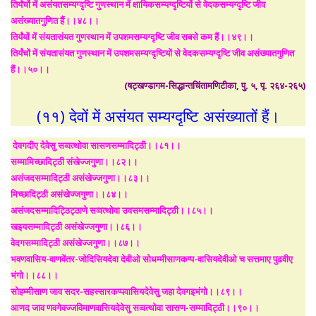
तिर्यंचों में असंयतसम्यग्दृष्टि गुणस्थान में क्षायिकसम्यग्दृष्टियों से वेदकसम्यग्दृष्टि जीव
असंख्यातगुणित हैं।।४८।।
तिर्यंयों में संयतासंयत गुणस्थान में उपशमसम्यग्दृष्टि जीव सबसे कम हैं।।४९।।
तिर्यंचों में संयतासंयत गुणस्थान में उपशमसम्यग्दृष्टियों से वेदकसम्यग्दृष्टि जीव असंख्यातगुणित
हैं।।५०।।
(षट्खण्डागम-सिद्धान्तचिंतामणिटीका, पु. ५, पृ. २६४-२६५)
(११) देवों में असंयत सम्यग्दृष्टि असंख्यातों हैं।
देवगदीए देवेसु सव्वत्थोवा सासणसम्मादिट्ठी।।८१।।
सम्मामिच्छादिट्ठी संखेज्जगुणा।।८२।।
असंजदसम्मादिट्ठी असंखेज्जगुणा।।८३।।
मिच्छादिट्ठी असंखेज्जगुणा।।८४।।
असंजदसम्मादिट्ठिट्ठाणे सव्वत्थोवा उवसमसम्मादिट्ठी।।८५।।
खइयसम्मादिट्ठी असंखेज्जगुणा।।८६।।
वेदगसम्मादिट्ठी असंखेज्जगुणा।।८७।।
भवणवासिय-वाणवेंतर-जोदिसियदेवा देवीओ सोधम्मीसाणकप्प-वासियदेवीओ च सत्तमाए पुढवीए
भंगो।।८८।।
सोहम्मीसाण जाव सदर-सहस्सारकप्पवासियदेवेसु जहा देवगइभंगो।।८९।।
आणद जाव णवगेवज्जविमाणवासियदेवेसु सव्वत्थोवा सासण-सम्मादिट्ठी।।९०।।