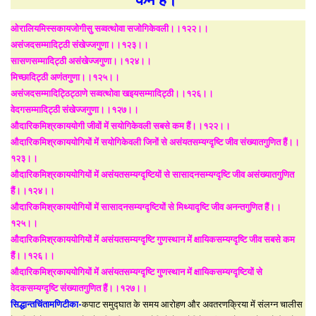
ओरालियमिस्सकायजोगीसु सव्वत्थोवा सजोगिकेवली।।१२२।।
असंजदसम्मादिट्ठी संखेज्जगुणा।।१२३।।
सासणसम्मादिट्ठी असंखेज्जगुणा।।१२४।।
मिच्छादिट्ठी अणंतगुणा।।१२५।।
असंजदसम्मादिट्ठिट्ठाणे सव्वत्थोवा खइयसम्मादिट्ठी।।१२६।।
वेदगसम्मादिट्ठी संखेज्जगुणा।।१२७।।
औदारिकमिश्रकाययोगी जीवों में सयोगिकेवली सबसे कम हैं।।१२२।।
औदारिकमिश्रकाययोगियों में सयोगिकेवली जिनों से असंयतसम्यग्दृष्टि जीव संख्यातगुणित हैं।।
१२३।।
औदारिकमिश्रकाययोगियों में असंयतसम्यग्दृष्टियों से सासादनसम्यग्दृष्टि जीव असंख्यातगुणित
हैं।।१२४।।
औदारिकमिश्रकाययोगियों में सासादनसम्यग्दृष्टियों से मिथ्यादृष्टि जीव अनन्तगुणित हैं।।
१२५।।
औदारिकमिश्रकाययोगियों में असंयतसम्यग्दृष्टि गुणस्थान में क्षायिकसम्यग्दृष्टि जीव सबसे कम
हैं।।१२६।।
औदारिकमिश्रकाययोगियों में असंयतसम्यग्दृष्टि गुणस्थान में क्षायिकसम्यग्दृष्टियों से
वेदकसम्यग्दृष्टि संख्यातगुणित हैं।।१२७।।
सिद्धान्तचिंतामणिटीका-
कपाट समुद्घात के समय आरोहण और अवतरणक्रिया में संलग्न चालीस