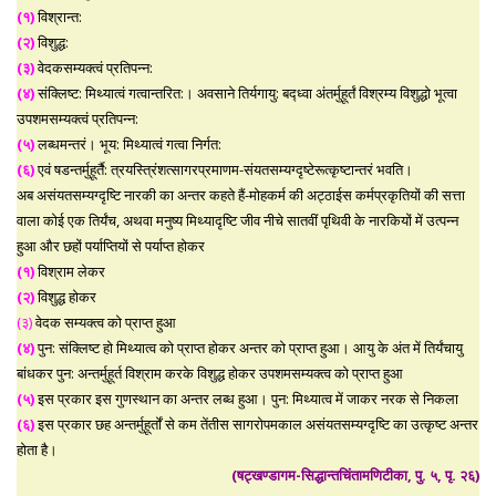
(१)
विश्रान्त:
(२)
विशुद्ध:
(३)
वेदकसम्यक्त्वं प्रतिपन्न:
(४)
संक्लिष्ट: मिथ्यात्वं गत्वान्तरित:। अवसाने तिर्यगायु: बद्ध्वा अंतर्मुहूर्तं विश्रम्य विशुद्धो भूत्वा
उपशमसम्यक्त्वं प्रतिपन्न:
(५)
लब्धमन्तरं। भूय: मिथ्यात्वं गत्वा निर्गत:
(६)
एवं षडन्तर्मुहूर्तै: त्रयस्त्रिंशत्सागरप्रमाणम-संयतसम्यग्दृष्टेरूत्कृष्टान्तरं भवति।
अब असंयतसम्यग्दृष्टि नारकी का अन्तर कहते हैं-मोहकर्म की अट्ठाईस कर्मप्रकृतियों की सत्ता
वाला कोई एक तिर्यंच, अथवा मनुष्य मिथ्यादृष्टि जीव नीचे सातवीं पृथिवी के नारकियों में उत्पन्न
हुआ और छहों पर्याप्तियों से पर्याप्त होकर
(१)
विश्राम लेकर
(२)
विशुद्ध होकर
(३)
वेदक सम्यक्त्व को प्राप्त हुआ
(४)
पुन: संक्लिष्ट हो मिथ्यात्व को प्राप्त होकर अन्तर को प्राप्त हुआ। आयु के अंत में तिर्यंचायु
बांधकर पुन: अन्तर्मुहूर्त विश्राम करके विशुद्ध होकर उपशमसम्यक्त्व को प्राप्त हुआ
(५)
इस प्रकार इस गुणस्थान का अन्तर लब्ध हुआ। पुन: मिथ्यात्व में जाकर नरक से निकला
(६)
इस प्रकार छह अन्तर्मुहूर्तों से कम तेंतीस सागरोपमकाल असंयतसम्यग्दृष्टि का उत्कृष्ट अन्तर
होता है।
(षट्खण्डागम-सिद्धान्तचिंतामणिटीका, पु. ५, पृ. २६)