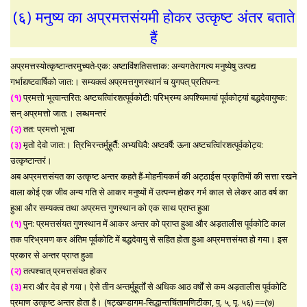
(६) मनुष्य का अप्रमत्तसंयमी होकर उत्कृष्ट अंतर बताते
हैं
अप्रमत्तस्योत्कृष्टान्तरमुच्यते-एक: अष्टाविंशतिसत्ताक: अन्यगतेरागत्य मनुष्येषु उत्पद्य
गर्भाद्यष्टवार्षिको जात:। सम्यक्त्वं अप्रमत्तगुणस्थानं च युगपत् प्रतिपन्न:
(१)
प्रमत्तो भूत्वान्तरित: अष्टचत्वािंरशत्पूर्वकोटी: परिभ्रम्य अपश्चिमायां पूर्वकोट्यां बद्धदेवायुष्क:
सन् अप्रमत्तो जात:। लब्धमन्तरं
(२)
तत: प्रमत्तो भूत्वा
(३)
मृतो देवो जात:। त्रिभिरन्तर्मुहूर्तैै: अभ्यधिवै: अष्टवर्षै: ऊना अष्टचत्वािंरशत्पूर्वकोट्य:
उत्कृष्टान्तरं।
अब अप्रमत्तसंयत का उत्कृष्ट अन्तर कहते हैं-मोहनीयकर्म की अट्ठाईस प्रकृतियों की सत्ता रखने
वाला कोई एक जीव अन्य गति से आकर मनुष्यों में उत्पन्न होकर गर्भ काल से लेकर आठ वर्ष का
हुआ और सम्यक्त्व तथा अप्रमत्त गुणस्थान को एक साथ प्राप्त हुआ
(१)
पुन: प्रमत्तसंयत गुणस्थान में आकर अन्तर को प्राप्त हुआ और अड़तालीस पूर्वकोटि काल
तक परिभ्रमण कर अंतिम पूर्वकोटि में बद्धदेवायु से सहित होता हुआ अप्रमत्तसंयत हो गया। इस
प्रकार से अन्तर प्राप्त हुआ
(२)
तत्पश्चात् प्रमत्तसंयत होकर
(३)
मरा और देव हो गया। ऐसे तीन अन्तर्मुहूर्तों से अधिक आठ वर्षों से कम अड़तालीस पूर्वकोटि
प्रमाण उत्कृष्ट अन्तर होता है। (षट्खण्डागम-सिद्धान्तचिंतामणिटीका, पु. ५, पृ. ५६) ==(७)