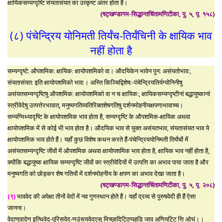
क्षायिकसम्यग्दृष्टि संयतासंयत का उत्कृष्ट अंतर होता है।
(षट्खण्डागम-सिद्धान्तचिंतामणिटीका, पु. ५, पृ. १५८)
(८) पंचेन्द्रिय योनिमती तिर्यंच-तिर्यंचिनी के क्षायिक भाव
नहीं होता है
सम्यग्दृष्टे: औपशमिक: क्षायिक: क्षायोपशमिको वा। औदयिकेन भावेन पुन: असंयतोभाव:,
संयतासंयत: इति क्षायोपशमिको भाव:। अस्ति किञ्चिद्विशेष:-पंचेन्द्रियतिर्यग्योनिनीषु
असंयतसम्यग्दृष्टिषु औपशमिक: क्षायोपशमिको वा न च क्षायिक:, क्षायिकसम्यग्दृष्टीनां बद्धायुष्कानां
स्त्रीवेदेषु उत्पत्तेरभावात्, मनुष्यगतिव्यतिरिक्तशेषगतिषु दर्शनमोहनीयक्षपणाभावाच्च।
सम्यग्मिथ्यादृष्टि के क्षायोपशमिक भाव होता है, सम्यग्दृष्टि के औपशमिक-क्षायिक अथवा
क्षायोपशमिक में से कोई भी भाव होता है। औदयिक भाव से युक्त असंयतभाव, संयतासंयत भाव ये
क्षायोपशमिक भाव होते हैं। यहाँ कुछ विशेष कथन करते हैं-पंचेन्द्रिययोनिमती तिर्यंचों में
असंयतसम्यग्दृष्टि जीवों में औपशमिक अथवा क्षायोपशमिक भाव होता है, क्षायिक भाव नहीं होता है,
क्योंकि बद्धायुष्क क्षायिक सम्यग्दृष्टि जीवों का स्त्रीवेदियों में उत्पत्ति का अभाव पाया जाता है और
मनुष्यगति को छोड़कर शेष गतियों में दर्शनमोहनीय के क्षपण का अभाव देखा जाता है।
(षट्खण्डागम-सिद्धान्तचिंतामणिटीका, पु. ५, पृ. २०८)
(९)
भाववेद की अपेक्षा तीनों वेदों में नव गुणस्थान होते हैं। यहाँ द्रव्य से पुरुषवेदी ही हैं ऐसा
जानना।
वेदाणुवादेण इत्थिवेद-पुरिसवेद-णउंसयवेदएसु मिच्छादिट्ठिप्पहुडि जाव अणियट्टि त्ति ओघं।।