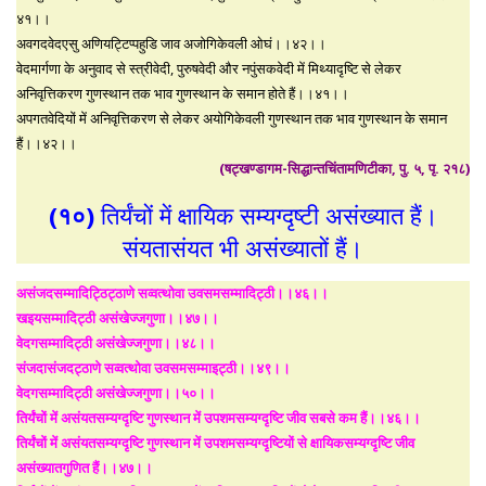
४१।।
अवगदवेदएसु अणियट्टिप्पहुडि जाव अजोगिकेवली ओघं।।४२।।
वेदमार्गणा के अनुवाद से स्त्रीवेदी, पुरुषवेदी और नपुंसकवेदी में मिथ्यादृष्टि से लेकर
अनिवृत्तिकरण गुणस्थान तक भाव गुणस्थान के समान होते हैं।।४१।।
अपगतवेदियों में अनिवृत्तिकरण से लेकर अयोगिकेवली गुणस्थान तक भाव गुणस्थान के समान
हैं।।४२।।
(षट्खण्डागम-सिद्धान्तचिंतामणिटीका, पु. ५, पृ. २१८)
(१०)
तिर्यंचों में क्षायिक सम्यग्दृष्टी असंख्यात हैं।
संयतासंयत भी असंख्यातों हैं।
असंजदसम्मादिट्ठिट्ठाणे सव्वत्थोवा उवसमसम्मादिट्ठी।।४६।।
खइयसम्मादिट्ठी असंखेज्जगुणा।।४७।।
वेदगसम्मादिट्ठी असंखेज्जगुणा।।४८।।
संजदासंजदट्ठाणे सव्वत्थोवा उवसमसम्माइट्ठी।।४९।।
वेदगसम्मादिट्ठी असंखेज्जगुणा।।५०।।
तिर्यंचों में असंयतसम्यग्दृष्टि गुणस्थान में उपशमसम्यग्दृष्टि जीव सबसे कम हैं।।४६।।
तिर्यंचों में असंयतसम्यग्दृष्टि गुणस्थान में उपशमसम्यग्दृष्टियों से क्षायिकसम्यग्दृष्टि जीव
असंख्यातगुणित हैं।।४७।।