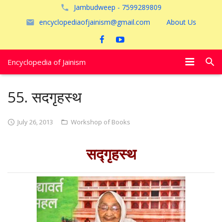
Jambudweep - 7599289809
encyclopediaofjainism@gmail.com
About Us
Encyclopedia of Jainism
विशेष आलेख
55. सदगृहस्थ
पूजायें
July 26, 2013
Workshop of Books
जैन तीर्थ
सद्गृहस्थ
अयोध्या