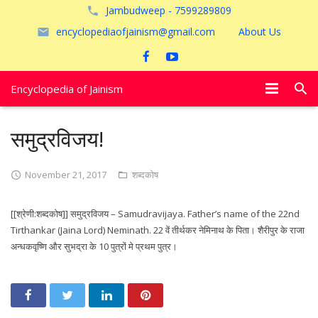
Jambudweep - 7599289809
encyclopediaofjainism@gmail.com
About Us
Encyclopedia of Jainism
विशेष आलेख
समुद्रविजय!
पूजायें
November 21, 2017
शब्दकोष
जैन तीर्थ
[[श्रेणी:शब्दकोष]] समुद्रविजय – Samudravijaya. Father’s name of the 22nd
अयोध्या
Tirthankar (Jaina Lord) Neminath. 22 वें तीर्थकर नेमिनाथ के पिता। शैरीपुर के राजा
अन्धकवृष्णि और सुभद्रा के 10 पुत्रों मे प्रथम पुत्र।