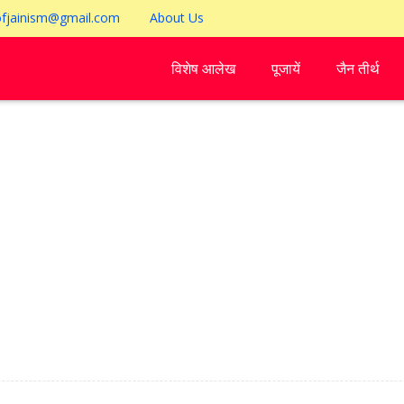
ofjainism@gmail.com
About Us
विशेष आलेख
पूजायें
जैन तीर्थ