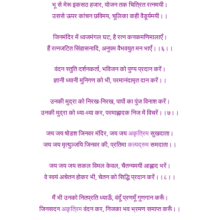
भू से मेरू इकसठ हजार, योजन तक चित्रित रत्नमयी।
उससे ऊपर कांचन छविमय, चूलिका कही वैडूर्यमयी।।
जिनमंदिर में ध्वजमंगल घट, है रत्न कनकमणिमालाएँ।
हैं रत्नजटित सिंहासनादि, अनुपम वैभवयुत मन भाएँ।।६।।
वंदन स्तुति दर्शनकर्ता, भविजन को पुण्य प्रदान करें।
ज्ञानी ध्यानी मुनिगण को भी, परमानंदामृत दान करें।।
उनकी मुद्रा को निरख-निरख, पापों का पुंज विनाश करें।
उनकी मुद्रा को ध्या-ध्या कर, परमाह्लादक निज में विचरें।।७।।
जय जय षोडश जिनवर मंदिर, जय जय
अकृत्रिम
सुखदाता।
जय जय मृत्युञ्जयि जिनवर की, प्रतिमा
कल्पद्रुम
समदाता।।
जय जय जय सकल विमल केवल, चैतन्यमयी आह्लाद भरें।
वे स्वयं अचेतन होकर भी, चेतन को सिद्धि प्रदान करें।।८।।
मैं भी उनको नितप्रति ध्याऊँ, वंदूँ प्रणमूँ गुणगान करूँ।
जिनसदन
अकृत्रिम
वंदन कर, निजका भव भ्रमण समाप्त करूँ।।