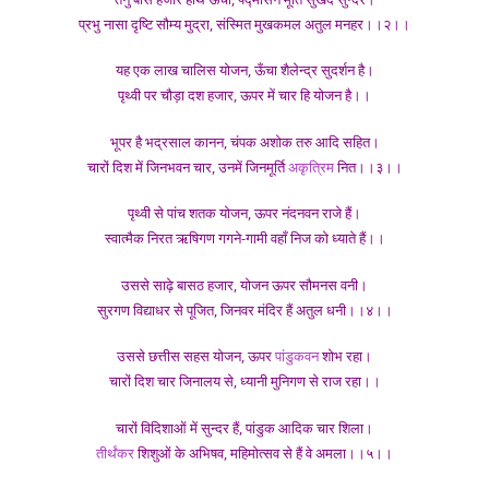
प्रभु नासा दृष्टि सौम्य मुद्रा, संस्मित मुखकमल अतुल मनहर।।२।।
यह एक लाख चालिस योजन, ऊँचा शैलेन्द्र सुदर्शन है।
पृथ्वी पर चौड़ा दश हजार, ऊपर में चार हि योजन है।।
भूपर है भद्रसाल कानन, चंपक अशोक तरु आदि सहित।
चारों दिश में जिनभवन चार, उनमें जिनमूर्ति
अकृत्रिम
नित।।३।।
पृथ्वी से पांच शतक योजन, ऊपर नंदनवन राजे हैं।
स्वात्मैक निरत ऋषिगण गगने-गामी वहाँ निज को ध्याते हैं।।
उससे साढ़े बासठ हजार, योजन ऊपर सौमनस वनी।
सुरगण विद्याधर से पूजित, जिनवर मंदिर हैं अतुल धनी।।४।।
उससे छत्तीस सहस योजन, ऊपर
पांडुकवन
शोभ रहा।
चारों दिश चार जिनालय से, ध्यानी मुनिगण से राज रहा।।
चारों विदिशाओं में सुन्दर हैं, पांडुक आदिक चार शिला।
तीर्थंकर
शिशुओं के अभिषव, महिमोत्सव से हैं वे अमला।।५।।