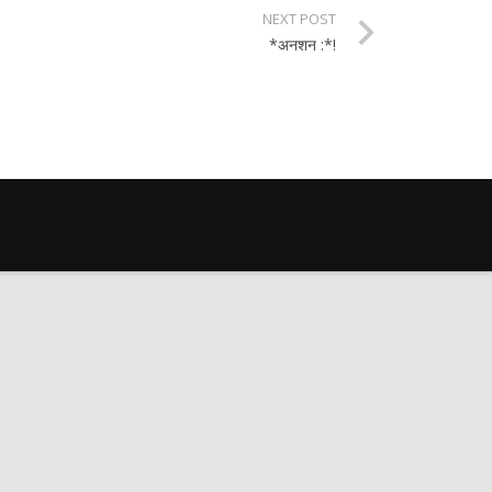
NEXT POST
*अनशन :*!