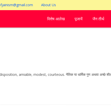
ofjainism@gmail.com
About Us
विशेष आलेख
पूजायें
जैन तीर्थ
disposition, amiable, modest, courteous. नैतिक या धार्मिक गुण अथवा अच्छे शील 