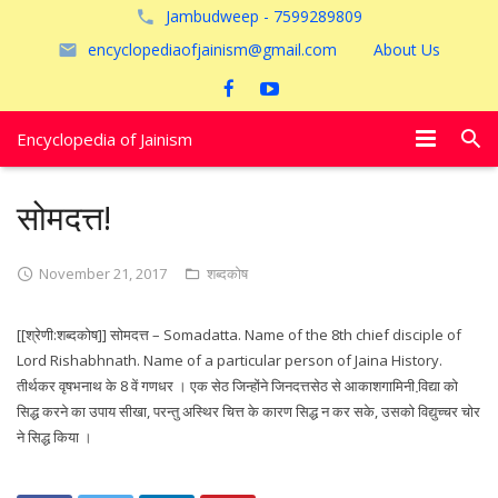
Jambudweep - 7599289809
encyclopediaofjainism@gmail.com
About Us
Encyclopedia of Jainism
विशेष आलेख
सोमदत्त!
पूजायें
November 21, 2017
शब्दकोष
जैन तीर्थ
[[श्रेणी:शब्दकोष]] सोमदत्त – Somadatta. Name of the 8th chief disciple of
अयोध्या
Lord Rishabhnath. Name of a particular person of Jaina History.
तीर्थकर वृषभनाथ के 8 वें गणधर । एक सेठ जिन्होंने जिनदत्तसेठ से आकाशगामिनी वि़द्या को
सिद्ध करने का उपाय सीखा, परन्तु अस्थिर चित्त के कारण सिद्ध न कर सके, उसको विद्युच्चर चोर
ने सिद्ध किया ।