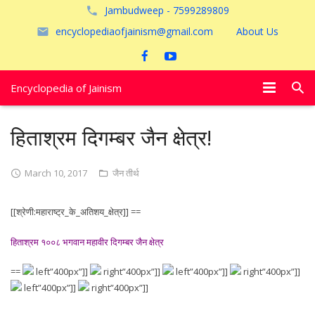
Jambudweep - 7599289809
encyclopediaofjainism@gmail.com
About Us
Encyclopedia of Jainism
विशेष आलेख
हिताश्रम दिगम्बर जैन क्षेत्र!
पूजायें
March 10, 2017
जैन तीर्थ
जैन तीर्थ
[[श्रेणी:महाराष्ट्र_के_अतिशय_क्षेत्र]] ==
अयोध्या
हिताश्रम १००८ भगवान महावीर दिगम्बर जैन क्षेत्र
==
left”400px”]]
right”400px”]]
left”400px”]]
right”400px”]]
left”400px”]]
right”400px”]]