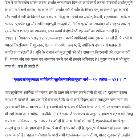
दिन में प्रतिमायोग धारण करना अर्थात् नग्न होकर दिनभर कायोत्सर्ग करना, वीरचर्या अर्थात् मुनि
के समान गोचरी करना, त्रिकाल योग अर्थात् गर्मी में पर्वत के शिखर पर, बरसात में वृक्ष के नीचे
और सर्दी में नदी के किनारे ध्यान करना, सिद्धान्त-ग्रंथों का अर्थात् केवली, श्रुतकेवली-कथित
गणधर, प्रत्येकबुद्ध और अभिन्नदशपूर्वी साधुओं से निर्मित ग्रंथों का अध्ययन और रहस्य अर्थात्
प्रायश्चित्त शास्त्र का अध्ययन, इतने कार्यों में देशविरती श्रावकों का अधिकार नहीं है।।
३१२।। नियमसार प्राभृत पृ. ४३०—४३१। यद्यपि आर्यिकाएँ पंचमगुणस्थान वाली हैं, फिर भी ये
ग्यारहवीं प्रतिमाधारी क्षुल्लक, ऐलक की अपेक्षा उत्कृष्ट हैं, क्योंकि ये उपचार से महाव्रती
संयतिका कहलाती हैं। मुनि के समान सर्व मूलगुणों को और समाचार क्रियाओं को पालन करती
हैं। ग्यारह अंग तक श्रुत का अध्ययन करने का भी इनको अधिकार है। पुराण ग्रंथ में भी सुना
जाता है। उसे ही कहते हैं-
‘‘एकादशांगभृज्जाता सार्यिकापि सुलोचनाहरिवंशपुराण सर्ग—१२, श्लोक—५२।।।’’
‘‘वह सुलोचना आर्यिका भी ग्यारह अंग के ज्ञान को धारण करने वाली हो गई।’’” द्वादशांग रचना
गणधर ही करते हैं- अब एक विशे बात यह है कि कभी कोई विद्वान् अथवा साधुजन वर्तमान में यह
प्रयास करें कि आचारांग आदि द्वादशांगों को ग्रंथरूप में लिख लिया जाये, तो यह प्रयास कदापि
भी नहीं किया जाना चाहिए। क्योंकि- (१) दिगम्बर जैन परम्परा के अनुसार द्वादशांग श्रुत को निबद्ध
करने का अधिकार मात्र गणधर देव को ही है, अन्य किन्हीं को नहीं है, श्रुतकेवली यद्यपि इस
सम्पूर्ण द्वादशांग के ज्ञाता होते हैं तथापि वो भी इसे रचते नहीं है, गुरुमुख से पढ़कर ही इसका ज्ञान
प्राप्त करते हैं। महान क्षयोपशम के धारी सभी श्रुतकेवली एकपाठी थे, मात्र सुनकर ही उन्होंने