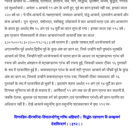
ग्यारह आचार्य थे—विशाख, प्रोष्ठिल, क्षत्रिय, जय, नाग, सिद्धार्थ, धृतिषेण, विजय, बुद्धिल, गंगदेव
एवं सुधर्माचार्य। अनंतर ५ आचार्य ११ अंग के धारी हुए, पूर्व का ज्ञान इनको नहीं रहा, इनका काल
२२० वर्ष था। ये पाँच आचार्य थे-नक्षत्राचार्य, जयपाल आचार्य, पांडु आचार्य, ध्रुवसेन आचार्य और
कंस आचार्य। पुन: सुभद्र, यशोभद्र, यशोबाहु, लोहाचार्य ये चार आचार्य मात्र एक अंग-आचारांग
के ज्ञाता हुए अर्थात् शेष १० अंग एवं १४ पूर्वों का ज्ञान लुप्त हो गया। इनका काल रहा ११८ वर्ष।
इस प्रकार गौतमस्वामी से लेकर आचारांगधारी आचार्यों तक का काल
६२+१००+१८३+२२०+११८=६८३ वर्ष प्रमाण हैं। इसके पश्चात् श्री धरसेनाचार्य को
अग्रायणीय पूर्व अर्थात् द्वितीय पूर्व के कुछ अंश का ज्ञान था, जिसे उन्होंने श्री पुष्पदंत-भूतबलि
आचार्य को दिया, जिन्होंने श्री धरसेनाचार्य से प्राप्त ज्ञान के आधार पर षट्खण्डागम ग्रंथ की
रचना की अर्थात् अंशज्ञान से षट्खण्डागम ग्रंथ की रचना हुई, जिसकी धवला टीका १६ पुस्तकों
के रूप में प्रकाशित हुई है। कषायप्राभृत ग्रंथ के कर्ता श्री गुणधर आचार्य को पाँचवें पूर्व के कुछ
अंश का ज्ञान था, जिससे उन्होंने कषायप्राभृत ग्रंथ रचा, जिसकी टीका जयधवला की १६
पुस्तकों के रूप में प्रकाशित हो चुकी है। द्वादशांग श्रुत अर्थात् ११ अंग एवं १४ पूर्वों का ज्ञान
दिगम्बर मुनिराज को ही हो सकता है। आर्यिकाएँ ११ अंग तक का ही ज्ञान प्राप्त कर सकती हैं,
जबकि ऐलक, क्षुल्लक एवं श्रावक वर्ग को द्वादशांग (एवं प्रायश्चित्त ग्रंथों) की ज्ञान-प्राप्ति का
अधिकार नहीं है। देखें आचार्य वसुनन्दि कृत वसुनन्दि श्रावकाचार में पृष्ठ ११२ पर-
दिणपडिम-वीरचरिया-तियालजोगेसु णत्थि अहियारो। सिद्धंत-रहस्साण वि अज्झयणं
देसविरदाणं।।३१२।।