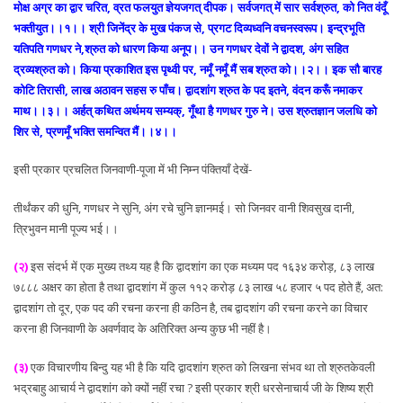
मोक्ष अग्र का द्वार चरित, व्रत फलयुत ज्ञेयजगत् दीपक। सर्वजगत् में सार सर्वश्रुत, को नित वंदूँ
भक्तीयुत।।१।। श्री जिनेंद्र के मुख पंकज से, प्रगट दिव्यध्वनि वचनस्वरूप। इन्द्रभूति
यतिपति गणधर ने,श्रुत को धारण किया अनूप।। उन गणधर देवों ने द्वादश, अंग सहित
द्रव्यश्रुत को। किया प्रकाशित इस पृथ्वी पर, नमूँ नमूँ मैं सब श्रुत को।।२।। इक सौ बारह
कोटि तिरासी, लाख अठावन सहस रु पाँच। द्वादशांग श्रुत के पद इतने, वंदन करूँ नमाकर
माथ।।३।। अर्हत् कथित अर्थमय सम्यक्, गूँथा है गणधर गुरु ने। उस श्रुतज्ञान जलधि को
शिर से, प्रणमूँ भक्ति समन्वित मैं।।४।।
इसी प्रकार प्रचलित जिनवाणी-पूजा में भी निम्न पंक्तियाँ देखें-
तीर्थंकर की धुनि, गणधर ने सुनि, अंग रचे चुनि ज्ञानमई। सो जिनवर वानी शिवसुख दानी,
त्रिभुवन मानी पूज्य भई।।
(२)
इस संदर्भ में एक मुख्य तथ्य यह है कि द्वादशांग का एक मध्यम पद १६३४ करोड़, ८३ लाख
७८८८ अक्षर का होता है तथा द्वादशांग में कुल ११२ करोड़ ८३ लाख ५८ हजार ५ पद होते हैं, अत:
द्वादशांग तो दूर, एक पद की रचना करना ही कठिन है, तब द्वादशांग की रचना करने का विचार
करना ही जिनवाणी के अवर्णवाद के अतिरिक्त अन्य कुछ भी नहीं है।
(३)
एक विचारणीय बिन्दु यह भी है कि यदि द्वादशांग श्रुत को लिखना संभव था तो श्रुतकेवली
भद्रबाहु आचार्य ने द्वादशांग को क्यों नहीं रचा ? इसी प्रकार श्री धरसेनाचार्य जी के शिष्य श्री