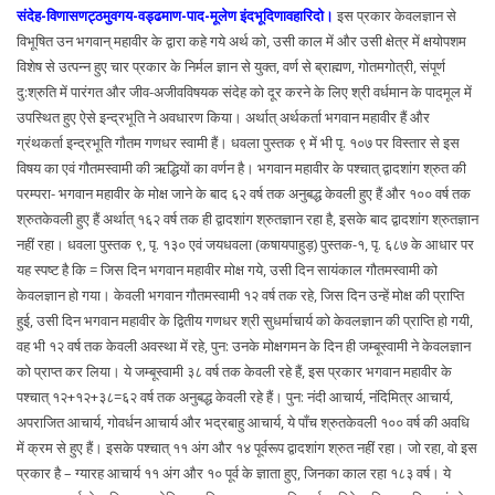
संदेह-विणासणट्ठमुवगय-वड्ढमाण-पाद-मूलेण इंदभूदिणावहारिदो।
इस प्रकार केवलज्ञान से
विभूषित उन भगवान् महावीर के द्वारा कहे गये अर्थ को, उसी काल में और उसी क्षेत्र में क्षयोपशम
विशेष से उत्पन्न हुए चार प्रकार के निर्मल ज्ञान से युक्त, वर्ण से ब्राह्मण, गोतमगोत्री, संपूर्ण
दु:श्रुति में पारंगत और जीव-अजीवविषयक संदेह को दूर करने के लिए श्री वर्धमान के पादमूल में
उपस्थित हुए ऐसे इन्द्रभूति ने अवधारण किया। अर्थात् अर्थकर्ता भगवान महावीर हैं और
ग्रंथकर्ता इन्द्रभूति गौतम गणधर स्वामी हैं। धवला पुस्तक ९ में भी पृ. १०७ पर विस्तार से इस
विषय का एवं गौतमस्वामी की ऋद्धियों का वर्णन है। भगवान महावीर के पश्चात् द्वादशांग श्रुत की
परम्परा- भगवान महावीर के मोक्ष जाने के बाद ६२ वर्ष तक अनुबद्ध केवली हुए हैं और १०० वर्ष तक
श्रुतकेवली हुए हैं अर्थात् १६२ वर्ष तक ही द्वादशांग श्रुतज्ञान रहा है, इसके बाद द्वादशांग श्रुतज्ञान
नहीं रहा। धवला पुस्तक ९, पृ. १३० एवं जयधवला (कषायपाहुड़) पुस्तक-१, पृ. ६८७ के आधार पर
यह स्पष्ट है कि = जिस दिन भगवान महावीर मोक्ष गये, उसी दिन सायंकाल गौतमस्वामी को
केवलज्ञान हो गया। केवली भगवान गौतमस्वामी १२ वर्ष तक रहे, जिस दिन उन्हें मोक्ष की प्राप्ति
हुई, उसी दिन भगवान महावीर के द्वितीय गणधर श्री सुधर्माचार्य को केवलज्ञान की प्राप्ति हो गयी,
वह भी १२ वर्ष तक केवली अवस्था में रहे, पुन: उनके मोक्षगमन के दिन ही जम्बूस्वामी ने केवलज्ञान
को प्राप्त कर लिया। ये जम्बूस्वामी ३८ वर्ष तक केवली रहे हैं, इस प्रकार भगवान महावीर के
पश्चात् १२+१२+३८=६२ वर्ष तक अनुबद्ध केवली रहे हैं। पुन: नंदी आचार्य, नंदिमित्र आचार्य,
अपराजित आचार्य, गोवर्धन आचार्य और भद्रबाहु आचार्य, ये पाँच श्रुतकेवली १०० वर्ष की अवधि
में क्रम से हुए हैं। इसके पश्चात् ११ अंग और १४ पूर्वरूप द्वादशांग श्रुत नहीं रहा। जो रहा, वो इस
प्रकार है – ग्यारह आचार्य ११ अंग और १० पूर्व के ज्ञाता हुए, जिनका काल रहा १८३ वर्ष। ये