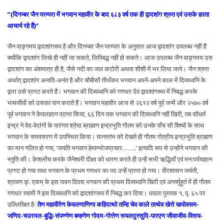
”(दिगम्बर जैन परम्परा में भगवान महावीर के बाद ६८३ वर्ष तक ही द्वादशांग श्रुत एवं उसके ज्ञाता
आचार्य रहे हैं)”
जैन वाङ्गमय द्वादशांगरूप है और दिगम्बर जैन परम्परा के अनुसार आज द्वादशांग उपलब्ध नहीं हैं
क्योंकि द्वादशांग लिखे ही नहीं जा सकते, लिपिबद्ध नहीं हो सकते। आज उपलब्ध जैन वाङ्गमय उस
द्वादशांग का अंशमात्र ही है, जैसे नदी का जल कटोरी अथवा शीशी में भर लिया जाये। जैन श्रुत
अर्थात् द्वादशांग अनादि-अनंत है और चौबीसों तीर्थंकर भगवान अपने-अपने काल में दिव्यध्वनि के
द्वारा उसे प्रगट करते हैं। भगवान की दिव्यध्वनि को गणधर देव द्वादशांगरूप में निबद्ध करके
भव्यजीवों को उसका पान कराते हैं। भगवान महावीर आज से २६१२ वर्ष पूर्व जन्में और २५७० वर्ष
पूर्व भगवान ने केवलज्ञान प्राप्त किया, ६६ दिन तक भगवान की दिव्यध्वनि नहीं खिरी, तब सौधर्म
इन्द्र ने वेद-वेदांगों के पारंगत श्रेष्ठ ब्राह्मण इन्द्रभूति गौतम को उनके पाँच सौ शिष्यों के साथ
भगवान के समवसरण में उपस्थित किया। मानस्तंभ को देखते ही गौतम गोत्रीय इन्द्रभूति ब्राह्मण
का मान गलित हो गया, ‘जयति भगवान हेमाम्भोजप्रचार……..’ इत्यादि रूप से उन्होंने भगवान की
स्तुति की। केशलोंच करके जैनेश्वरी दीक्षा को धारण करते ही उन्हें सभी ऋद्धियाँ एवं मन:पर्ययज्ञान
प्रगट हो गया तथा भगवान के प्रथम गणधर का पद उन्हें प्राप्त हो गया। वीरशासन जयंती,
श्रावण कृ. एकम् के इस पावन दिवस भगवान की प्रथम दिव्यध्वनि खिरी एवं अन्तर्मुहूर्त में ही गौतम
गणधर स्वामी ने इस दिव्यध्वनि को द्वादशांगरूप में निबद्ध कर दिया। धवला पुस्तक १, पृ. ६५ पर
उल्लिखित है-
तेण महावीरेण केवलणाणिणा कहिदत्थो तम्हि चेव काले तत्थेव खेत्ते खयोवसम-
जणिद-चउरमल-बुद्धि-संपण्णेण बम्हणेण गोदम-गोत्तेण सयलदुस्सुदि-पारएण जीवाजीव-विसय-