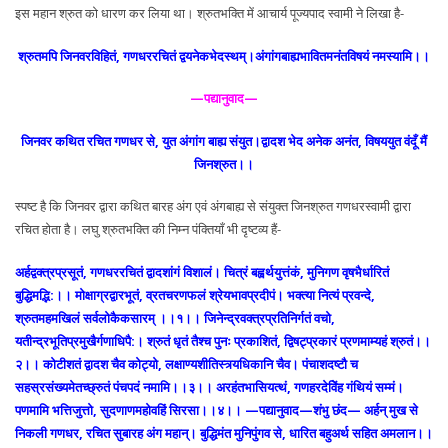
इस महान श्रुत को धारण कर लिया था। श्रुतभक्ति में आचार्य पूज्यपाद स्वामी ने लिखा है-
श्रुतमपि जिनवरविहितं, गणधररचितं द्वयनेकभेदस्थम्।अंगांगबाह्यभावितमनंतविषयं नमस्यामि।।
—पद्यानुवाद—
जिनवर कथित रचित गणधर से, युत अंगांग बाह्य संयुत।द्वादश भेद अनेक अनंत, विषययुत वंदूँ मैं
जिनश्रुत।।
स्पष्ट है कि जिनवर द्वारा कथित बारह अंग एवं अंगबाह्य से संयुक्त जिनश्रुत गणधरस्वामी द्वारा
रचित होता है। लघु श्रुतभक्ति की निम्न पंक्तियाँ भी दृष्टव्य हैं-
अर्हद्वक्त्रप्रसूतं, गणधररचितं द्वादशांगं विशालं। चित्रं बह्वर्थयुत्तंकं, मुनिगण वृषभैर्धारितं
बुद्धिमद्भि:।। मोक्षाग्रद्वारभूतं, व्रतचरणफलं श्रेयभावप्रदीपं। भक्त्या नित्यं प्रवन्दे,
श्रुतमहमखिलं सर्वलोकैकसारम् ।।१।। जिनेन्द्रवक्त्रप्रतिनिर्गतं वचो,
यतीन्द्रभूतिप्रमुखैर्गणाधिपै:। श्रुतं धृतं तैश्च पुनः प्रकाशितं, द्विषट्प्रकारं प्रणमाम्यहं श्रुतं।।
२।। कोटीशतं द्वादश चैव कोट्यो, लक्षाण्यशीतिस्त्र्यधिकानि चैव। पंचाशदष्टौ च
सहस्रसंख्यमेतच्छ्रुतं पंचपदं नमामि।।३।। अरहंतभासियत्थं, गणहरदेवेिंह गंथियं सम्मं।
पणमामि भत्तिजुत्तो, सुदणाणमहोवहिं सिरसा।।४।। —पद्यानुवाद—शंभु छंद— अर्हन् मुख से
निकली गणधर, रचित सुबारह अंग महान्। बुद्धिमंत मुनिपुंगव से, धारित बहुअर्थ सहित अमलान।।