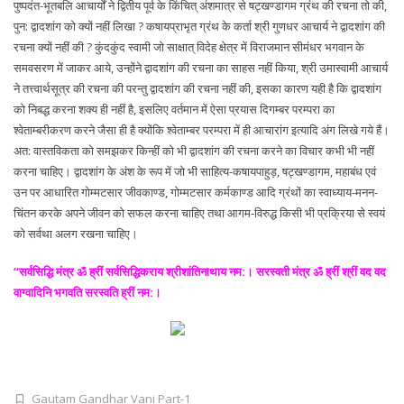
पुष्पदंत-भूतबलि आचार्यों ने द्वितीय पूर्व के किंचित् अंशमात्र से षट्खण्डागम ग्रंथ की रचना तो की,
पुन: द्वादशांग को क्यों नहीं लिखा ? कषायप्राभृत ग्रंथ के कर्ता श्री गुणधर आचार्य ने द्वादशांग की
रचना क्यों नहीं की ? कुंदकुंद स्वामी जो साक्षात् विदेह क्षेत्र में विराजमान सीमंधर भगवान के
समवसरण में जाकर आये, उन्होंने द्वादशांग की रचना का साहस नहीं किया, श्री उमास्वामी आचार्य
ने तत्त्वार्थसूत्र की रचना की परन्तु द्वादशांग की रचना नहीं की, इसका कारण यही है कि द्वादशांग
को निबद्ध करना शक्य ही नहीं है, इसलिए वर्तमान में ऐसा प्रयास दिगम्बर परम्परा का
श्वेताम्बरीकरण करने जैसा ही है क्योंकि श्वेताम्बर परम्परा में ही आचारांग इत्यादि अंग लिखे गये हैं।
अत: वास्तविकता को समझकर किन्हीं को भी द्वादशांग की रचना करने का विचार कभी भी नहीं
करना चाहिए। द्वादशांग के अंश के रूप में जो भी साहित्य-कषायपाहुड़, षट्खण्डागम, महाबंध एवं
उन पर आधारित गोम्मटसार जीवकाण्ड, गोम्मटसार कर्मकाण्ड आदि ग्रंथों का स्वाध्याय-मनन-
चिंतन करके अपने जीवन को सफल करना चाहिए तथा आगम-विरुद्ध किसी भी प्रक्रिया से स्वयं
को सर्वथा अलग रखना चाहिए।
“सर्वसिद्धि मंत्र ॐ ह्रीं सर्वसिद्धिकराय श्रीशांतिनाथाय नम:। सरस्वती मंत्र ॐ ह्रीं श्रीं वद वद
वाग्वादिनि भगवति सरस्वति ह्रीं नम:।
Gautam Gandhar Vani Part-1