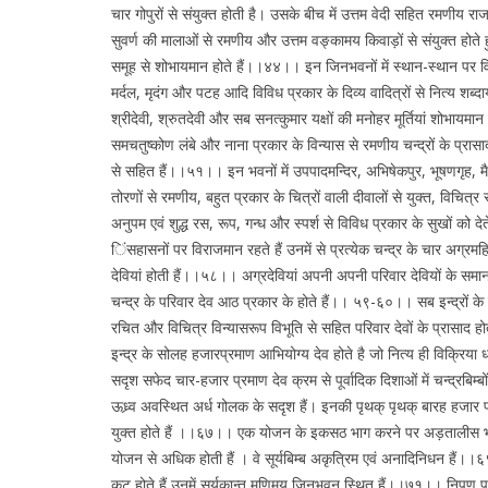
चार गोपुरों से संयुक्त होती है। उसके बीच में उत्तम वेदी सहित रमणीय
सुवर्ण की मालाओं से रमणीय और उत्तम वङ्कामय किवाड़ों से संयुक्त होते ह
समूह से शोभायमान होते हैं।।४४।। इन जिनभवनों में स्थान-स्थान पर वि
मर्दल, मृदंग और पटह आदि विविध प्रकार के दिव्य वादित्रों से नित्य शब
श्रीदेवी, श्रुतदेवी और सब सनत्कुमार यक्षों की मनोहर मूर्तियां शोभायमा
समचतुष्कोण लंबे और नाना प्रकार के विन्यास से रमणीय चन्द्रों के प्रासाद 
से सहित हैं।।५१।। इन भवनों में उपपादमन्दिर, अभिषेकपुर, भूषणगृह, मै
तोरणों से रमणीय, बहुत प्रकार के चित्रों वाली दीवालों से युक्त, विचित
अनुपम एवं शुद्ध रस, रूप, गन्ध और स्पर्श से विविध प्रकार के सुखों को 
िंसहासनों पर विराजमान रहते हैं उनमें से प्रत्येक चन्द्र के चार अग्रमहि
देवियां होती हैं।।५८।। अग्रदेवियां अपनी अपनी परिवार देवियों के समान
चन्द्र के परिवार देव आठ प्रकार के होते हैं।। ५९-६०।। सब इन्द्रों के एक
रचित और विचित्र विन्यासरूप विभूति से सहित परिवार देवों के प्रासाद हो
इन्द्र के सोलह हजारप्रमाण आभियोग्य देव होते है जो नित्य ही विक्रिया
सदृश सफेद चार-हजार प्रमाण देव क्रम से पूर्वादिक दिशाओं में चन्द्र
ऊध्र्व अवस्थित अर्ध गोलक के सदृश हैं। इनकी पृथक् पृथक् बारह हजार प
युक्त होते हैं ।।६७।। एक योजन के इकसठ भाग करने पर अड़तालीस भागप
योजन से अधिक होती हैं । वे सूर्यबिम्ब अकृत्रिम एवं अनादिनिधन हैं।।६९।।
कूट होते हैं उनमें सूर्यकान्त मणिमय जिनभवन स्थित हैं।।७१।। निपुण पुर