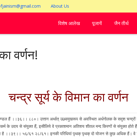
ofjainism@gmail.com
About Us
विशेष आलेख
पूजायें
जैन तीर्थ
 का वर्णन!
चन्द्र सूर्य के विमान का वर्णन
ण्डल हैं ।।३६।। ८८०। उत्तान अर्थात् ऊध्र्वमुखरूप से अवस्थित अर्धगोलक के सदृश चन्द्रों
ामकर्म के उदय से संयुक्त हैं, इसीलिये वे प्रकाशमान अतिशय शीतल मन्द किरणों से संयुक्त
बाहल्य है ।।३९।। ५६/६१ २८/६१। इनकी परिधियां पृथक् पृथक् दो योजन से कुछ अधिक हैं। वे 