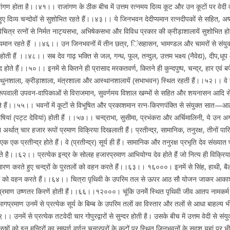
 राजांगण होता है।।४१।। राजांगण के ठीक बीच में उत्तम रत्नमय दिव्य कूट और उन कूटों पर वे
ुए दिव्य चन्दोवों से सुशोभित रहते हैं।।४३।। ये जिनभवन देदीप्यमान रत्नदीपकों से सहित, अष्ट म
चित्र रत्नों से निर्मत नाट्यसभा, अभिषेकसभा और विविध प्रकार की क्रीड़ाशालायें सुशोभित 
्दायमान रहते हैं ।।४६।। उन जिनभवनों में तीन छत्र, िंसहासन, भामण्डल और चामरों से संयुक्त 
न होती हैं ।।४८।। सब देव गाढ़ भक्ति से जल, गन्ध, फूल, तन्दुल, उत्तम भक्ष्य (नैवेद्य), दीप
होते हैं।।५०।। इनमें से कितने ही प्रासाद मरकतवर्ण, कितने ही कुन्दपुष्प, चन्द्र, हार एवं बर्प 
थुनशाला, क्रीड़ाशाला, मंत्रशाला और आस्थानशालायें (सभाभवन) स्थित रहती हैं।।५२।। वे सब 
्र रूपवाली उपवन-वापिकाओं से विराजमान, सुवर्णमय विशाल खम्भों से सहित और शयनासन आदि से परि
देते हैं।।५५।। भवनों में कूटों से विभूषित और प्रकाशमान रत्न-किरणपंक्ति से संयुक्त सात—आठ
षियां (पट्ट देवियां) होती हैं ।।५७।। चन्द्राभा, सुसीमा, प्रभंकरा और अर्चिमालिनी, ये उन अग्
 अर्थात् चार हजार रूपों प्रमाण विक्रिया दिखलाती हैं। प्रतीन्द्र, सामानिक, तनुरक्ष, तीनों 
 एक प्रतीन्द्र होते हैं। वे (प्रतीन्द्र) सूर्य ही हैं। सामानिक और तनुरक्ष प्रभृति देव संख्या
ते है।।६२।। प्रत्येक इन्द्र के सोलह हजारप्रमाण आभियोग्य देव होते हैं जो नित्य ही विक्रिय
 धारण करते हुए चन्द्रों के पुरतलों को वहन करते हैं।।६३।। १६०००। इनमें से सिंह, हाथी, बैल
बिम्बों को वहन करते हैं।।६४।। चित्रा पृथिवी के उपरिम तल से ऊपर आठ सौ योजन जाकर आकाश 
्रमाण उष्णतर किरणें होती हैं।।६६।।१२०००। चूंकि उनमेें स्थित पृथिवी जीव आतप नामकर्म के 
्रमाण उनमें से प्रत्येक सूर्य के बिम्ब के उपरिम तलों का विस्तार और तलों से आधा बाह
 उनमें से प्रत्येक तटवेदी चार गोपुरद्वारों से सुन्दर होती है। उसके बीच में उत्तम वेदी से स
ुषों को इन मन्दिरों का सम्पूर्ण वर्णन चन्द्रपुरों के कूटों पर स्थित जिनभवनों के सदृश यहां 