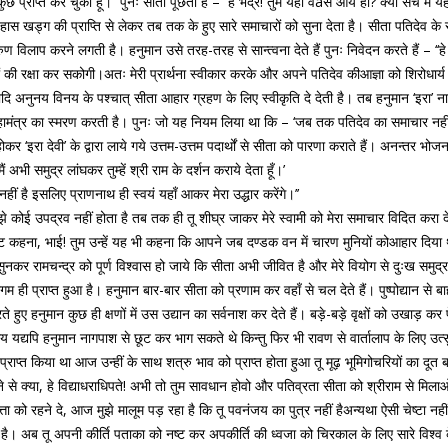
छ प्राप्त कर चुका हूँ।’’ पुनः सीता पूछती है – ‘‘हे भद्र! तुम यहाँ वैâसे आये हो? क्या सच में यह अ
स खड्ग की प्राप्ति से लेकर तब तक के हुए सारे समाचारों को सुना देता है। सीता पतिदेव के सर
ण विलाप करने लगती है। हनुमान उसे तरह-तरह से सान्त्वना देते हैं पुनः निवेदन करते हैं – ‘‘ह
ों की रक्षा कर सकोगी।अतः मेरी प्रार्थना स्वीकार करके और अपने पतिदेव कीआज्ञा को शिरोधार
त्यादि अनुनय विनय के पश्चात् सीता आहार ग्रहण के लिए स्वीकृति दे देती है। तब हनुमान ‘इरा’
ए महामंत्र का स्मरण करती है। पुनः जो यह नियम लिया था कि – ‘जब तक पतिदेव का समाचार नह
ोकर ‘इरा देवी’ के द्वारा लाये गये उत्तम-उत्तम पदार्थों से सीता को पारणा कराते हैं। अनन्तर
ैं अभी समुद्र लांघकर तुम्हें श्री राम के दर्शन कराये देता हूँ।’
हीं है इसलिए प्राणनाथ ही स्वयं यहाँ आकर मेरा उद्धार करेंगे।’’
झे कोई उपद्रव नहीं होता है तब तक ही तू शीघ्र जाकर मेरे स्वामी को मेरा समाचार विदित करा 
्पष्ट कहना, भाई! तुम उन्हें यह भी कहना कि आपने जब दण्डक वन में चारण मुनियों कोआहार दिया
सुनकर रामचन्द्र को पूर्ण विश्वास हो जाये कि सीता अभी जीवित है और मेरे वियोग से दुःख समुद
गम ही प्राप्त हुआ है। हनुमान बार-बार सीता को प्रणाम कर वहाँ से चल देते हैं। पुष्पोद्यान से 
हुए हनुमान कुछ ही क्षणों में उस उद्यान का सर्वनाश कर देते हैं। बड़े-बड़े वृक्षों को उखाड़ क
मय यद्यपि हनुमान नागपाश से छूट कर भाग सकते थे किन्तु फिर भी रावण से वार्तालाप के लिए उत्सुक
 को प्राप्त किया था आज उन्हीं के साथ शत्रु भाव को प्राप्त होता हुआ तू मूढ़ भूमिगोचरियों का दू
ुत कहने से क्या, हे विद्याधराधिपते! अभी तो तुम सावधान होवो और पतिव्रता सीता को श्रीराम स
्ता को रहने दे, आज मुझे मालूम पड़ रहा है कि तू पवनंजय का पुत्र नहीं हैअन्यथा ऐसी चेष्टा
ख रहा है। अब तू अपनी कीर्ति पताका को नष्ट कर अपकीर्ति की ध्वजा को चिरकाल के लिए सारे विश्व