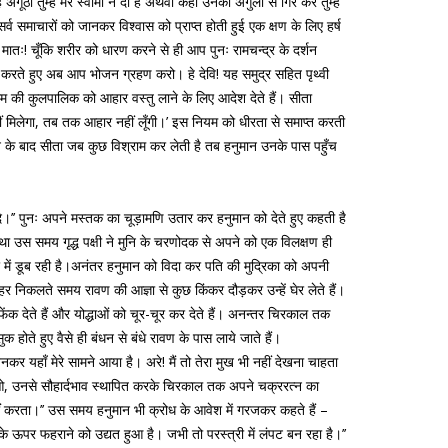
ँगूठी तुम्हें मेरे स्वामी ने दी है अथवा कहीं उनकी अँगुली से गिर कर तुम्हें
्व समाचारों को जानकर विश्वास को प्राप्त होती हुई एक क्षण के लिए हर्ष
े मातः! चूँकि शरीर को धारण करने से ही आप पुनः रामचन्द्र के दर्शन
्य करते हुए अब आप भोजन ग्रहण करो। हे देवि! यह समुद्र सहित पृथ्वी
 नाम की कुलपालिक को आहार वस्तु लाने के लिए आदेश देते हैं। सीता
ीं मिलेगा, तब तक आहार नहीं लूँगी।’ इस नियम को धीरता से समाप्त करती
 भोजन के बाद सीता जब कुछ विश्राम कर लेती है तब हनुमान उनके पास पहुँच
दे।’’ पुनः अपने मस्तक का चूड़ामणि उतार कर हनुमान को देते हुए कहती है
 था उस समय गृद्ध पक्षी ने मुनि के चरणोदक से अपने को एक विलक्षण ही
्र में डूब रही है।अनंतर हनुमान को विदा कर पति की मुद्रिका को अपनी
बाहर निकलते समय रावण की आज्ञा से कुछ किंकर दौड़कर उन्हें घेर लेते हैं।
र फेंक देते हैं और योद्धाओं को चूर-चूर कर देते हैं। अनन्तर चिरकाल तक
 होते हुए वैसे ही बंधन से बंधे रावण के पास लाये जाते हैं।
त बनकर यहाँ मेरे सामने आया है। अरे! मैं तो तेरा मुख भी नहीं देखना चाहता
े मिलाओ, उनसे सौहार्दभाव स्थापित करके चिरकाल तक अपने चक्ररत्न का
 नहीं करता।’’ उस समय हनुमान भी क्रोध के आवेश में गरजकर कहते हैं –
 के ऊपर फहराने को उद्यत हुआ है। जभी तो परस्त्री में लंपट बन रहा है।’’