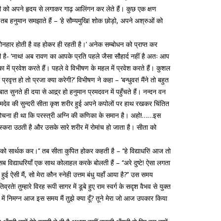
ी को अपने हृदय से लगाकर गाढ़ आलिंगन कर लेते हैं। कुछ एक क्षण
 तब हनुमान समझाते हैं – ‘हे सौम्यमुखि! शोक छोड़ो, अपने अश्रुओं को
ैसी होनहार होती है वह होकर ही रहती है।’ अनेक सम्बोधन को प्राप्त कर
ती है- ‘नाथ! अब रावण का आपके प्रति पहले जैसा सौहार्द नहीं है अतः आप
ा में प्रवेश करते हैं। पहले वे विभीषण के महल में प्रवेश करते हैं। कुशल
रवृत्त हो तो प्रजा क्या करेगी?’ विभीषण ने कहा – ‘बन्धुवर! मैंने तो बहुत
ुनते ही दया से आद्र्र हो हनुमान प्रमदवन में पहुँचते हैं। नन्दन वन
ँ रामदेव की सुन्दरी सीता कृश शरीर हुई अपने कपोलों पर हाथ रखकर चिंतित
ह तो सोचना ही था कि परस्त्री अग्नि की कणिका के समान है। अहो!……इस
ुस्करा उठती है और उसके सारे शरीर में रोमांच हो जाता है। सीता को
को सार्थक कर।’’ तब सीता कुपित होकर कहती है – ‘‘हे विद्याधरि! आज तो
 सब विद्याधरियाँ एक साथ कोलाहल करके बोलती हैं – ‘‘अरे दुष्टे! ऐसा लगता
ुई ऐसी मैं, सो मेरा कौन स्नेही उत्तम बंधु यहाँ आया है?’’ उस समय
ते! तुम्हारे विरह रूपी सागर में डूबे हुए राम स्वर्ग के सदृश वैभव से युक्त
्था में निमग्न आज इस समय मैं तुझे क्या दूँ? तूने मेरा जो आज उपकार किया