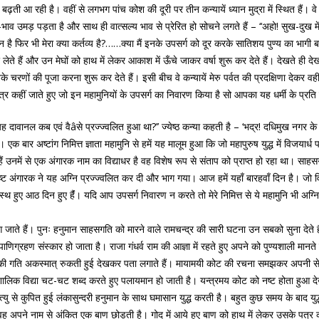
ी आ रही है। वहीं से लगभग पांच कोश की दूरी पर तीन कन्यायें ध्यान मुद्रा में स्थित हैं। वे
भाव उमड़ पड़ता है और साथ ही वात्सल्य भाव से प्रेरित हो सोचने लगते हैं – ‘‘अहो! सुख-दुख मे
फिर भी मेरा क्या कर्तव्य है?……क्या मैं इनके उपसर्ग को दूर करके सातिशय पुण्य का भागी ब
ते हैं और उन मेघों को हाथ में लेकर आकाश में ऊँचे जाकर वर्षा शुरू कर देते हैं। देखते ही द
 चरणों की पूजा करना शुरू कर देते हैं। इसी बीच वे कन्यायें मेरु पर्वत की प्रदक्षिणा देकर वह
कहीं जाते हुए जो इन महामुनियों के उपसर्ग का निवारण किया है सो आपका यह धर्मी के प्रति वा
ावानल कब एवं वैâसे प्रज्ज्वलित हुआ था?’’ ज्येष्ठ कन्या कहती है – ‘भद्र! दधिमुख नगर के राज
है। एक बार अष्टांग निमित्त ज्ञाता महामुनि से हमें यह मालूम हुआ कि जो महापुरुष युद्ध में विजयार
रहे हैं उनमें से एक अंगारक नाम का विद्याधर है वह विशेष रूप से संताप को प्राप्त हो रहा था।
 दुष्ट अंगारक ने यह अग्नि प्रज्ज्वलित कर दी और भाग गया। आज हमें यहाँ बारहवाँ दिन है। जो व
स्थ हुए आठ दिन हुए हैंं। यदि आप उपसर्ग निवारण न करते तो मेरे निमित्त से ये महामुनि भी अग्
 जाते हैं। पुनः हनुमान साहसगति को मारने वाले रामचन्द्र की सारी घटना उन सबको सुना देते हैं
पाणिग्रहण संस्कार हो जाता है। राजा गंधर्व राम की आज्ञा में रहते हुए अपने को पुण्यशाली मानते 
सेना की गति अकस्मात् रुकती हुई देखकर पता लगाते हैं। मायामयी कोट की रचना समझकर अपनी स
य आशालिक विद्या चट-चट शब्द करते हुए पलायमान हो जाती है। यन्त्रमय कोट को नष्ट होता हुआ 
त्यु से कुपित हुई लंकासुन्दरी हनुमान के साथ घमासान युद्ध करती है। बहुत कुछ समय के बाद युद
ह अपने नाम से अंकित एक बाण छोड़ती है। गोद में आये हुए बाण को हाथ में लेकर उसके पत्र को श्र