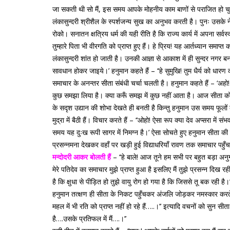
जा सकती थी सो मैं, इस समय आपके मोहनीय काम बाणों से पराजित हो चुकी
लंकासुन्दरी श्रीशैल के स्पर्शजन्य सुख का अनुभव करती है। पुनः उसके न
रोको। सनातन क्षत्रिय धर्म की यही रीति है कि राज्य कार्य में अपना सर्वस
तुम्हारे पिता भी वीरगति को प्राप्त हुए हैं। हे प्रिय! यह आर्तध्यान समा
लंकासुन्दरी शांत हो जाती है। उनकी आज्ञा से आकाश में ही सुन्दर नगर 
सावधान होकर जाइये।’ हनुमान कहते हैं – ‘‘हे सुमुखि! तुम धैर्य को धारण 
समाचार के अनन्तर सीता संबंधी चर्चा चलती है। हनुमान कहते हैं – ‘अहो! जैस
कुछ समझा लिया है। क्या करूँ समझ में कुछ नहीं आता है। आज सीता को आह
के सदृश उद्यान की शोभा देखते ही बनती है किन्तु हनुमान उस समय फूलों 
मुद्रा में बैठी हैं। विचार करते हैं – ‘‘ओहो! ऐसा रूप क्या देव अप्सर
समय यह दुःख रूपी सागर में निमग्न है।’ ऐसा सोचते हुए हनुमान सीता की ग
प्रसन्नमना देखकर वहाँ पर खड़ी हुई विद्याधरियाँ रावण तक समाचार पहुँचा 
मन्दोदरी आकर बोलती हैं
– ‘‘हे बाले! आज तूने हम सभी पर बहुत बड़ा अन
मेरे पतिदेव का समाचार मुझे प्राप्त हुआ है इसलिए मैं तुझे प्रसन्न दिख 
है कि क्षुधा से पीड़ित हो तुझे वायु रोग हो गया है कि जिससे तू बक रही 
हनुमान तत्क्षण ही सीता के निकट पहुँचकर अंजलि जोड़कर नमस्कार करते हुए कहत
महल में भी रति को प्राप्त नहीं हो रहे हैं…..।’’ इत्यादि वचनों को सुन स
है….उसके प्रतिफल में मैं….।’’