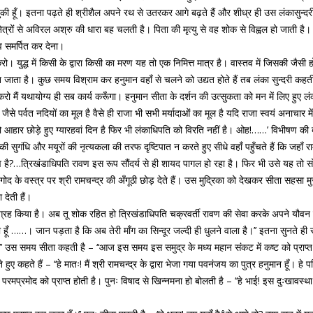
 हूँ। इतना पढ़ते ही श्रीशैल अपने रथ से उतरकर आगे बढ़ते हैं और शीध्र ही उस लंकासुन्दर
ेत्रों से अविरल अश्रु की धारा बह चलती है। पिता की मृत्यु से वह शोक से विह्वल हो जाती है।
्व समर्पित कर देना।
प्त करो। युद्ध में किसी के द्वारा किसी का मरण यह तो एक निमित्त मात्र है। वास्तव में जिसकी ज
बन जाता है। कुछ समय विश्राम कर हनुमान वहाँ से चलने को उद्यत होते हैं तब लंका सुन्दरी कह
करो मैं यथायोग्य ही सब कार्य करूँगा। हनुमान सीता के दर्शन की उत्सुकता को मन में लिए हुए लंक
े पर्वत नदियों का मूल है वैसे ही राजा भी सभी मर्यादाओं का मूल है यदि राजा स्वयं अनाचार में प्
ार छोड़े हुए ग्यारहवां दिन है फिर भी लंकाधिपति को विरति नहीं है। ओह!……’ विभीषण की बात स
की सुगंधि और मयूरों की नृत्यकला की तरफ दृष्टिपात न करते हुए सीधे वहाँ पहुँचते हैं कि जहा
ा में संभव है?…त्रिखंडाधिपति रावण इस रूप सौंदर्य से ही शायद पागल हो रहा है। फिर भी उसे य
ोद के वस्त्र पर श्री रामचन्द्र की अँगूठी छोड़ देते हैं। उस मुद्रिका को देखकर सीता सहसा म
देती हैं।
ुग्रह किया है। अब तू शोक रहित हो त्रिखंडाधिपति चक्रवर्ती रावण की सेवा करके अपने यौवन 
रही हूँ ……। जान पड़ता है कि अब तेरी माँग का सिन्दूर जल्दी ही धुलने वाला है।’’ इतना सुनते ही
है।’’ उस समय सीता कहती है – ‘‘आज इस समय इस समुद्र के मध्य महान संकट में कष्ट को प्राप्त ह
े हैं – ‘‘हे मातः! मैं श्री रामचन्द्र के द्वारा भेजा गया पवनंजय का पुत्र हनुमान हूँ। हे पतिव्र
ीता परमप्रमोद को प्राप्त होती है। पुनः विषाद से खिन्नमना हो बोलती है – ‘‘हे भाई! इस दुःखावस