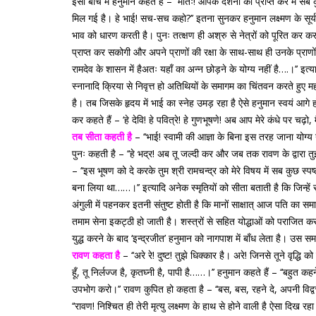
इसी बीच में हनुमान कहते हैं – ‘‘मातः! आपके दर्शनों को प्राप्त कर मैं सब कु
मिल गई है। हे भाई! सच-सच कहो?’’ इतना सुनकर हनुमान लक्ष्मण के सूर्यहा
भाव को धारण करती है। पुनः तत्क्षण ही अश्रु से नेत्रों को पूरित कर करु
प्राप्त कर सकोगी और अपने प्राणों की रक्षा के साथ-साथ ही उनके प्राण
रामदेव के शासन में हैअतः यहाँ का अन्न छोड़ने के योग्य नहीं है….।’’ इ
स्नानादि क्रिया से निवृत्त हो अतिथियों के समागम का चिंतवन करते हु
है। तब जिसके हृदय में भाई का स्नेह उमड़ रहा है ऐसे हनुमान स्वयं आगे ह
कर कहते हैं – ‘हे देवि! हे पवित्रे! हे गुणभूषणे! अब आप मेरे कंधे पर चढ़ो, म
तब सीता कहती है
– ‘‘भाई! स्वामी की आज्ञा के बिना इस तरह जाना योग्य न
पुनः कहती है – ‘‘हे भद्र! अब तू जल्दी कर और जब तक रावण के द्वारा तु
– ‘‘इस भूषण को दे करके तुम श्री रामचन्द्र को मेरे विषय में सब कुछ स
बना लिया था……।’’ इत्यादि अनेक स्मृतियों को सीता बताती है कि जिन्हें 
अंगुली में पहनकर इतनी संतुष्ट होती है कि मानों साक्षात् आज पति का समा
तमाम सेना इकट्ठी हो जाती है। शस्त्रों से सहित योद्धाओं को पराजित करते 
युद्ध करने के बाद ‘इन्द्रजीत’ हनुमान को नागपाश में बाँध लेता है। उस स
रावण कहता है
– ‘‘अरे रे! दुष्ट! तुझे धिक्कार है। अरे! जिनसे तूने वृद्धि
हूँ, तू निर्लज्ज है, कृतघ्नी है, पापी है……।’’ हनुमान कहते हैं – ‘‘बह
उपभोग करो।’’ रावण कुपित हो कहता है – ‘‘बस, बस, रहने दे, अपनी विद्वत
‘‘रावण! निश्चित ही तेरी मृत्यु लक्ष्मण के हाथ से होने वाली है ऐसा दि