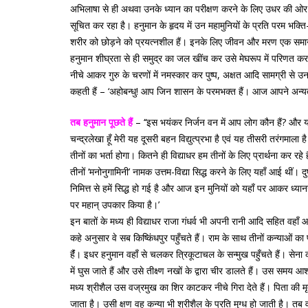
अभिलाषा से ही अथवा उनके ध्यान का परीक्षण करने के लिए उधर की ओर बढ़त
सूचित कर रहा है। हनुमान के हृदय में उन महामुनियों के प्रति परम भक्ति-
शरीर को छोड़ने को प्रयत्नशील हैं। इनके लिए जीवन और मरण एक समान है 
हनुमान शीघ्रता से ही समुद्र का जल खींच कर उसे मेघरूप में परिणत कर ले
नीचे आकर गुरु के चरणों में नमस्कार कर पुष्प, अक्षत आदि सामग्री से उनके
कहती हैं – ‘अहोबन्धु! आप जिन शासन के परमभक्त हैं। आज आपने अन्यत्र 
तब हनुमान पूछते हैं
– ‘‘इस भयंकर निर्जन वन में आप लोग कौन हैं? और यह द
चन्द्रलेखा हूँ मेरी यह दूसरी बहन विद्युत्प्रभा है एवं यह तीसरी तरंगमाला 
तीनों का भर्ता होगा। कितने ही विद्याधर हम तीनों के लिए प्रार्थना कर 
तीनों ‘मनोनुगामिनी’ नामक उत्तम-विद्या सिद्ध करने के लिए यहाँ आई थीं।
निमित्त से हमें सिद्ध हो गई है और आज इन मुनियों को यहाँ पर आकर ध्यान
पर महान् उपकार किया है।’
इन बातों के मध्य ही विद्याधर राजा गंधर्व भी अपनी रानी आदि सहित वहाँ आ
कहे अनुसार वे सब किष्किंधपुर पहुँचते हैं। राम के साथ तीनों कन्याओं का 
हैंं। इधर हनुमान वहाँ से चलकर त्रिकूटाचल के सन्मुख पहुँचते हैं। 
में घुस जाते हैं और उसे तीक्ष्ण नखों के द्वारा चीर डालते हैं। उस सम
मध्य श्रीशैल उस वज्रमुख का शिर काटकर नीचे गिरा देते हैं। पिता की मृ
जाता है। उसी क्षण वह कन्या भी श्रीशैल के प्रति मुग्ध हो जाती है। तब व