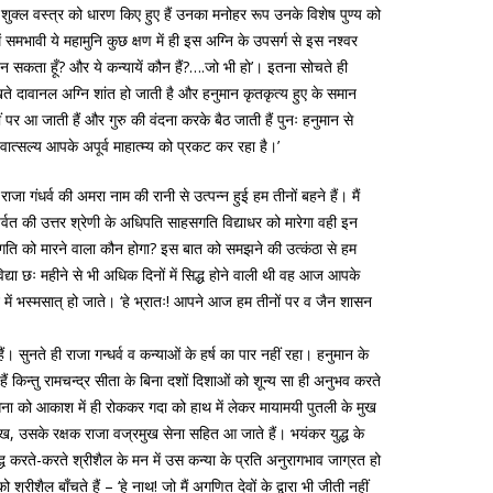
 शुक्ल वस्त्र को धारण किए हुए हैं उनका मनोहर रूप उनके विशेष पुण्य को
ं समभावी ये महामुनि कुछ क्षण में ही इस अग्नि के उपसर्ग से इस नश्वर
न सकता हूँ? और ये कन्यायें कौन हैं?….जो भी हो’।
इतना सोचते ही
ेखते दावानल अग्नि शांत हो जाती है और हनुमान कृतकृत्य हुए के समान
ीं पर आ जाती हैं और गुरु की वंदना करके बैठ जाती हैं पुनः हनुमान से
त्सल्य आपके अपूर्व माहात्म्य को प्रकट कर रहा है।’
ा गंधर्व की अमरा नाम की रानी से उत्पन्न हुई हम तीनों बहने हैं। मैं
्ध पर्वत की उत्तर श्रेणी के अधिपति साहसगति विद्याधर को मारेगा वही इन
 साहसगति को मारने वाला कौन होगा? इस बात को समझने की उत्कंठा से हम
िद्या छः महीने से भी अधिक दिनों में सिद्ध होने वाली थी वह आज आपके
नि में भस्मसात् हो जाते। ‘हे भ्रातः! आपने आज हम तीनों पर व जैन शासन
। सुनते ही राजा गन्धर्व व कन्याओं के हर्ष का पार नहीं रहा। हनुमान के
हैं किन्तु रामचन्द्र सीता के बिना दशों दिशाओं को शून्य सा ही अनुभव करते
ेना को आकाश में ही रोककर गदा को हाथ में लेकर मायामयी पुतली के मुख
देख, उसके रक्षक राजा वज्रमुख सेना सहित आ जाते हैं। भयंकर युद्ध के
्ध करते-करते श्रीशैल के मन में उस कन्या के प्रति अनुरागभाव जाग्रत हो
ीशैल बाँचते हैं – ‘हे नाथ! जो मैं अगणित देवों के द्वारा भी जीती नहीं