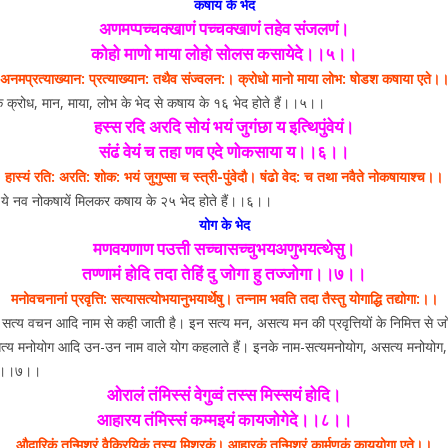
कषाय के भेद
अणमप्पच्चक्खाणं पच्चक्खाणं तहेव संजलणं।
कोहो माणो माया लोहो सोलस कसायेदे।।५।।
अनमप्रत्याख्यान: प्रत्याख्यान: तथैव संज्वलन:। क्रोधो मानो माया लोभ: षोडश कषाया एते।
के क्रोध, मान, माया, लोभ के भेद से कषाय के १६ भेद होते हैं।।५।।
हस्स रदि अरदि सोयं भयं जुगंछा य इत्थिपुंवेयं।
संढं वेयं च तहा णव एदे णोकसाया य।।६।।
हास्यं रति: अरति: शोक: भयं जुगुप्सा च स्त्री-पुंवेदौ। षंढो वेद: च तथा नवैते नोकषायाश्च।।
कवेद ये नव नोकषायें मिलकर कषाय के २५ भेद होते हैं।।६।।
योग के भेद
मणवयणाण पउत्ती सच्चासच्चुभयअणुभयत्थेसु।
तण्णामं होदि तदा तेहिं दु जोगा हु तज्जोगा।।७।।
मनोवचनानां प्रवृत्ति: सत्यासत्योभयानुभयार्थेषु। तन्नाम भवति तदा तैस्तु योगाद्धि तद्योगा:।।
 सत्य वचन आदि नाम से कही जाती है। इन सत्य मन, असत्य मन की प्रवृत्तियों के निमित्त से ज
सत्य मनोयोग आदि उन-उन नाम वाले योग कहलाते हैं। इनके नाम-सत्यमनोयोग, असत्य मनोय
ये।।७।।
ओरालं तंमिस्सं वेगुव्वं तस्स मिस्सयं होदि।
आहारय तंमिस्सं कम्मइयं कायजोगेदे।।८।।
औदारिकं तन्मिश्रं वैक्रियिकं तस्य मिश्रकं। आहारकं तन्मिश्रं कार्मणकं काययोगा एते।।