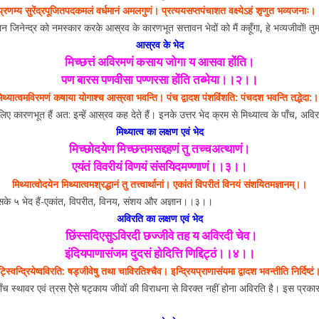
प्रणम्य सुरेंद्रपूजितपदकमलं वर्धमानं अमलगुणं। प्रत्ययसप्तपंचाशत वक्ष्येऽहं शृणुत भव्यजनाः।
न जिनेन्द्र को नमस्कार करके आस्रव के कारणभूत सत्तावन भेदों को मैं कहूँगा, हे भव्यजीवों! तुम
आस्रव के भेद
मिच्छत्तं अविरमणं कसाय जोगा य आसवा होंति।
पण बारस पणवीसा पण्णरसा होंति तब्भेया।।२।।
िथ्यात्वमविरमणं कषाया योगाश्च आस्रवा भवन्ति। पंच द्वादश पंशविंशति: पंचदश भवन्ति तद्भेदा:
 कारणभूत हैं अत: इन्हें आस्रव कह देते हैं। इनके उत्तर भेद क्रम से मिथ्यात्व के पाँच, अव
मिथ्यात्व का लक्षण एवं भेद
मिच्छोदयेण मिच्छत्तमसद्दहणं तु तच्चअत्थाणं।
एयंतं विवरीयं विणयं संसयिदमण्णाणं।।३।।
मिथ्यात्वोदयेन मिथ्यात्वमश्रद्धानं तु तत्त्वार्थानां। एकांतं विपरीतं विनयं संशयितमज्ञानम्।।
है उसके ५ भेद हैं-एकांत, विपरीत, विनय, संशय और अज्ञान।।३।।
अविरति का लक्षण एवं भेद
छिंस्सदिएसुऽविरदी छज्जीवे तह य अविरदी चेव।
इंदियपाणासंजम दुदसं होदित्ति णिद्दिट्ठं।।४।।
्स्विन्द्रियेष्वविरति: षड्जीवेषु तथा चाविरतिश्चैव। इन्द्रियप्राणासंयमा द्वादश भवन्तीति निर्दिष्ट
 पाँच स्थावर एवं त्रस ऐेसे षट्काय जीवों की विराधना से विरक्त नहीं होना अविरति है। इस प्रक