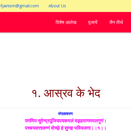
ofjainism@gmail.com
About Us
विशेष आलेख
पूजायें
जैन तीर्थ
१. आस्रव के भेद
मंगलाचरण
पणमिय सुरेन्द्रपूजियपयकमलं वड्ढमाणममलगुणं।
पच्चयसत्तावण्णं वोच्छ़े हं सुणह भवियजणा।।१।।