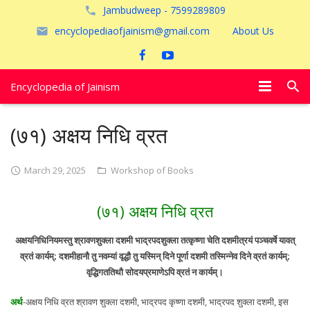
Jambudweep - 7599289809
encyclopediaofjainism@gmail.com
About Us
Encyclopedia of Jainism
विशेष आलेख
(७१) अक्षय निधि व्रत
पूजायें
March 29, 2025
Workshop of Books
जैन तीर्थ
(७१) अक्षय निधि व्रत
अयोध्या
अक्षयनिधिनियमस्तु श्रावणशुक्ला दशमी भाद्रपदशुक्ला तत्कृष्णा चेति दशमीत्रयं पञ्चवर्षे यावत्
व्रतं कार्यम्; दशमीहानौ तु नवम्यां वृद्धौ तु यस्मिन् दिने पूर्णा दशमी तस्मिन्नेव दिने व्रतं कार्यम्;
वृद्धिगततिथौ सोदयप्रमाणेऽपि व्रतं न कार्यम्।
अर्थ
-अक्षय निधि व्रत श्रावण शुक्ला दशमी, भाद्रपद कृष्णा दशमी, भाद्रपद शुक्ला दशमी, इस