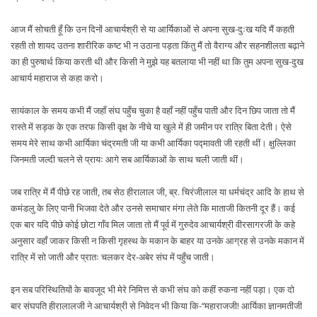
आज मैं सोचती हूँ कि उन दिनों आचार्यश्री से या आर्यिकाओं से अपना सुख-दुःख यदि मैं कहती
रहती तो शायद उतना शारीरिक कष्ट भी न उठाना पड़ता किंतु मैं तो वैराग्य और सहनशीलता बढ़ाने
का ही पुरुषार्थ किया करती थी और किसी ने मुझे यह बतलाया भी नहीं था कि तुम अपना सुख-दुख
आचार्य महाराज से कहा करो।
सायंकाल के समय कभी मैं जहाँ संघ पहुँच चुका है वहाँ नहीं पहुँच पाती और दिन छिप जाता तो मैं
रास्ते में सड़क के एक तरफ किसी वृक्ष के नीचे या खुले में ही जमीन पर रात्रि बिता देती। ऐसे
समय मेरे साथ कभी आर्यिका चंद्रमती जी या कभी आर्यिका पद्मावती जी रहती थीं। क्षुल्लिका
जिनमती जल्दी चलने से प्रायः आगे सब आर्यिकाओं के साथ चली जाती थीं।
जब रात्रि में मैं पीछे रह जाती, तब सेठ हीरालाल जी, ब्र. चिरंजीलाल या धर्मचंद्र आदि के हाथ से
कमंडलु के लिए पानी भिजवा देते और उनसे समाचार मंगा लेते कि माताजी कितनी दूर हैं। कई
एक बार यदि पीछे कोई छोटा गाँव मिल जाता तो मैं पूर्व में गुरुदेव आचार्यश्री वीरसागरजी के कहे
अनुसार वहाँ जाकर किसी न किसी गृहस्थ के मकान के बाहर या उनके आग्रह से उनके मकान में
रात्रि में सो जाती और प्रातः चलकर देर-अबेर संघ में पहुँच जाती।
इन सब परिस्थितियों के बावजूद भी मेरे निमित्त से कभी संघ को कहीं रुकना नहीं पड़ा। एक दो
बार संघपति हीरालालजी ने आचार्यश्री से निवेदन भी किया कि-‘‘महाराजजी! आर्यिका ज्ञानमतीजी