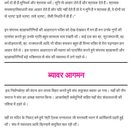
धर्म दो ही हैं-मुनिधर्म और श्रावक धर्म। मुनि तो आहार लेते हैं और श्रावक देते हैं। श्रावक
सप्तमप्रतिमाधारी तक आहार देते हैं और यदि नहीं देते हैं तो वे न मुनि हैं न श्रावक ही, वे दोनों पद
से भ्रष्ट ‘इतो भ्रष्टः ततो भ्रष्टः, जैसी स्थिति में ही हैं।’’
इन संघस्थ ब्रह्मचारिणियों की आहारदान भक्ति को देख-देखकर मैं मन ही मन उनके गुणों की
प्रशंसा करते हुए उनके प्रति बहुत वात्सल्य भाव रखती थी। कई एक बार ब्र. सूरजमलजी, ब्र.
कजोड़मलजी, ब्र. राजमलजी आदि भी चौका बनाकर बहुत ही विनय भक्ति से मेरा पड़गाहन कर
आहार देते थे। इस प्रकार आहारदान की महत्ता को प्रदर्शित करते हुये संघस्थ ब्रह्मचारी और
ब्रह्मचारिणियाँ बड़े भक्तिभाव से संघ की व्यवस्था में लगे रहते थे।
ब्यावर आगमन
इस निर्वाणक्षेत्र की वंदना कर वापस विहार करते हुये संघ सकुशल ब्यावर आ गया। यहाँ की जैन
समाज ने संघ का अच्छा स्वागत किया। आचार्यश्री सर्वमुनियों सहित यहाँ सेठ चंपालालजी की
नशिया में ठहरे थे।
वहीं पर मंदिर के निकट बने हुये ‘‘श्री ऐलक पन्नालाल जी सरस्वती भवन’ में आर्यिकायें ठहरी हुई
थीं। संघ में स्वाध्याय आदि क्रियायें समुचित चल रही थीं।