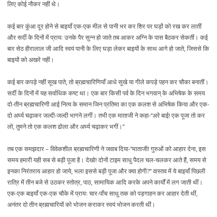
लिए कोई नौकर नहीं थे।
कई बार कुंआ दूर होने से बाइयाँ एक-एक मील से पानी भर कर शिर पर घड़ों को रख कर लातीं
और सर्दी के दिनों में प्रायः उनके पैर सुन्न हो जाते तब आकर अग्नि के पास बैठकर सेकतीं। कई
बार सेठ हीरालाल जी आदि स्वयं पानी के लिए घड़ा लेकर बाइयों के साथ आगे हो जाते, जिससे कि
बाइयों को अखरे नहीं।
कई बार कपड़े नहीं सूख पाते, तो ब्रह्मचारिणियाँ आधे सूखे या गीले कपड़े पहन कर चौका बनातीं।
सर्दी के दिनों में यह सर्वाधिक कष्ट था। एक बार किसी पर्व के दिन भगवान् के अभिषेक के समय
दो-तीन ब्रह्मचारिणी आई नित्य के समान जिन प्रतिमा का एक कलश से अभिषेक किया और एक-
दो अर्घ्य चढ़ाकर जल्दी-जल्दी भागने लगीं। तभी एक माताजी ने कहा-‘‘अरे बाई! एक पूजा तो कर
लो, तुमने तो एक कलश ढोला और अर्घ्य चढ़ाकर भगीं।’’
तब एक समझदार – विवेकशील ब्रह्मचारिणी ने जवाब दिया-‘‘माताजी! गुरुओं को आहार देना, इस
समय हमारी यही सब से बड़ी पूजा है। देखो! दोनों टाइम साधु पैदल चल-चलकर आते हैं, समय से
इनका निरंतराय आहार हो जाये, भला इससे बड़ी पूजा और क्या होगी?’’ वास्तव में ये बाइयाँ पिछली
रात्रि में तीन बजे से उठकर स्तोत्र, पाठ, सामायिक आदि करके अपने कार्यों में लग जाती थीं।
एक-एक बाइयाँ एक-एक चौके में प्रायः चार-पाँच साधु तक को पड़गाहन कर आहार देती थीं,
अनंतर दो तीन ब्रह्मचारियों को भोजन कराकर स्वयं भोजन करती थीं।