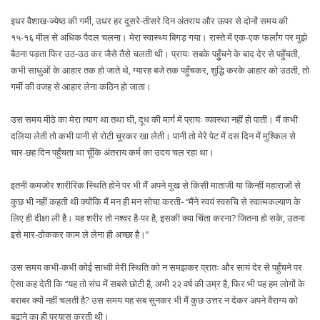
इधर वैशाख-ज्येष्ठ की गर्मी, उधर हर दूसरे-तीसरे दिन अंतराय और ऊपर से दोनों समय की
१५-१६ मील से अधिक पैदल चलना। मेरा स्वास्थ्य बिगड़ गया। रास्ते में एक-एक फर्लांग पर मुझे
बैठना पड़ता फिर उठ-उठ कर जैसे तैसे चलती थी। प्रायः सबके पहुुँचने के बाद देर से पहुँचती,
कभी साधुओं के आहार तक हो जाते थे, ग्यारह बजे तक पहुँचकर, शुद्धि करके आहार को उठती, तो
गर्मी की वजह से आहार लेना कठिन हो जाता।
उस समय मीठे का मेरा त्याग था तथा घी, दूध की मार्ग में प्रायः व्यवस्था नहीं हो पाती। मैं कभी
दलिया लेती तो कभी पानी से रोटी चूरकर खा लेती। पानी तो मेरे पेट में दस दिन में मुश्किल से
चार-छह दिन पहुँचता था चूँकि अंतराय कर्म का उदय चल रहा था।
इतनी कमजोर शारीरिक स्थिति होने पर भी मैं अपने मुख से किसी माताजी या किन्हीं महाराजों से
कुछ भी नहीं कहती थी क्योंकि मैं मन ही मन सोचा करती- ‘‘मैंने स्वयं स्वरुचि से स्वात्मकल्याण के
लिए ही दीक्षा ली है। यह शरीर तो नश्वर है-पर है, इसकी क्या चिंता करना? जितना हो सके, उतना
इसे मार-ठोककर काम ले लेना ही अच्छा है।’’
उस समय कभी-कभी कोई साध्वी मेरी स्थिति को न समझकर प्रातः और सायं देर से पहुँचने पर
ऐसा कह देती कि ‘‘यह तो संघ में सबसे छोटी है, अभी २२ वर्ष की उम्र है, फिर भी यह हम लोगों के
बराबर क्यों नहीं चलती है? उस समय यह सब सुनकर भी मैं कुछ उत्तर न देकर अपने वैराग्य को
बढ़ाने का ही प्रयास करती थी।