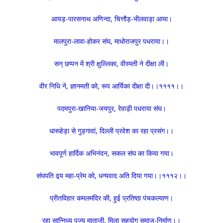
आयड़-पारसनाथ अणिन्दा, चित्तौड़-भीलवाड़ा आया।
मालपुरा-लावा-होकर संघ, माधोराजपुर पधराया।।
सन् छप्पन में श्री क्षुल्लिका, वीरमती ने दीक्षा ली।
वीर निधि ने, ज्ञानमती को, रूप आर्यिका दीक्षा दी।।११११।।
पदमपुरा-खानिया-जयपुर, रेवाड़ी पधराया संघ।
धारूहेड़ा से गुड़गावां, दिल्ली प्रवेश का रहा प्रसंग।।
भावपूर्ण हार्दिक अभिनंदन, सकल संघ का किया गया।
संघपति द्वय महा-प्रेम को, धन्यवाद अति दिया गया।।१११२।।
प्रीतविहार कमलमंदिर की, हुई प्रतिष्ठा पंचकल्याण।
रहा सान्निध्य पूज्य माताजी, मिला सहयोग समाज-निर्माण।।