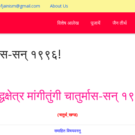
ofjainism@gmail.com
About Us
विशेष आलेख
पूजायें
जैन तीर्थ
ुर्मास-सन् १९९६!
्धक्षेत्र मांगीतुंगी चातुर्मास-सन् 
(चतुर्थ_खण्ड)
समाहित विषयवस्तु