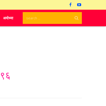
अयोध्या
१९९६