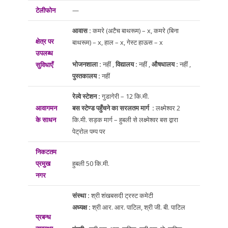
टेलीफोन
—
आवास :
कमरे (अटैच बाथरूम) – x, कमरे (बिना
क्षेत्र पर
बाथरूम) – x, हाल – x, गेस्ट हाऊस – x
उपलब्ध
भोजनशाला :
नहीं ,
विद्यालय :
नहीं ,
औषधालय :
नहीं ,
सुविधाएँ
पुस्तकालय :
नहीं
रेल्वे स्टेशन :
गुडागेरी – 12 कि.मी.
आवागमन
बस स्टेण्ड पहुँचने का सरलतम मार्ग :
लक्ष्मेश्वर 2
के साधन
कि.मी. सड़क मार्ग – हुबली से लक्ष्मेश्वर बस द्वारा
पेट्रोल पम्प पर
निकटतम
प्रमुख
हुबली 50 कि.मी.
नगर
संस्था :
श्री शंखबसदी ट्रस्ट कमेटी
अध्यक्ष :
श्री आर. आर. पाटिल, श्री जी. बी. पाटिल
प्रबन्ध