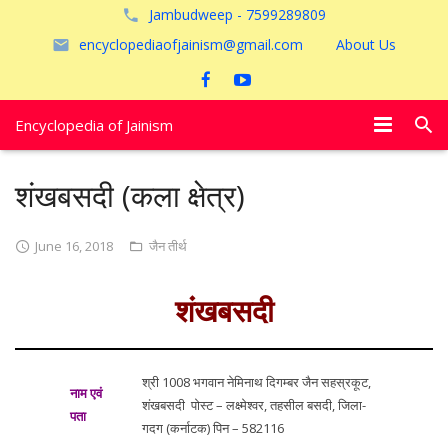
Jambudweep - 7599289809
encyclopediaofjainism@gmail.com
About Us
Encyclopedia of Jainism
विशेष आलेख
शंखबसदी (कला क्षेत्र)
पूजायें
June 16, 2018
जैन तीर्थ
जैन तीर्थ
शंखबसदी
अयोध्या
श्री 1008 भगवान नेमिनाथ दिगम्बर जैन सहस्रकूट,
नाम एवं
शंखबसदी पोस्ट – लक्ष्मेश्वर, तहसील बसदी, जिला-
पता
गदग (कर्नाटक) पिन – 582116