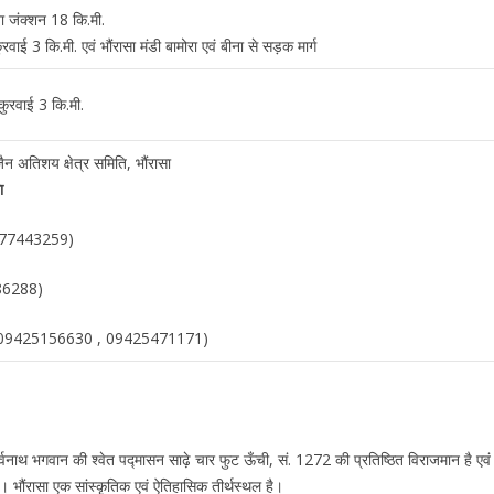
ना जंक्शन 18 कि.मी.
ुरवाई 3 कि.मी. एवं भौंरासा मंडी बामोरा एवं बीना से सड़क मार्ग
 कुरवाई 3 कि.मी.
जैन अतिशय क्षेत्र समिति, भौंरासा
ा
9977443259)
486288)
ारी) (09425156630 , 09425471171)
पार्श्वनाथ भगवान की श्वेत पद्मासन साढ़े चार फुट ऊँची, सं. 1272 की प्रतिष्ठित विराजमान है एव
ै । भौंरासा एक सांस्कृतिक एवं ऐतिहासिक तीर्थस्थल है।