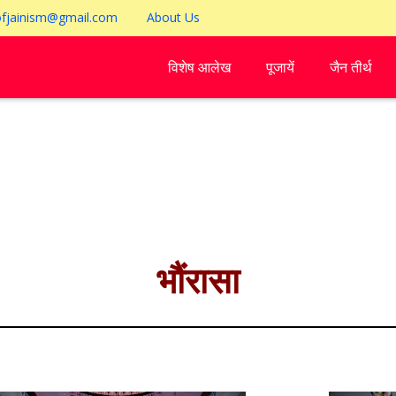
ofjainism@gmail.com
About Us
विशेष आलेख
पूजायें
जैन तीर्थ
भौंरासा