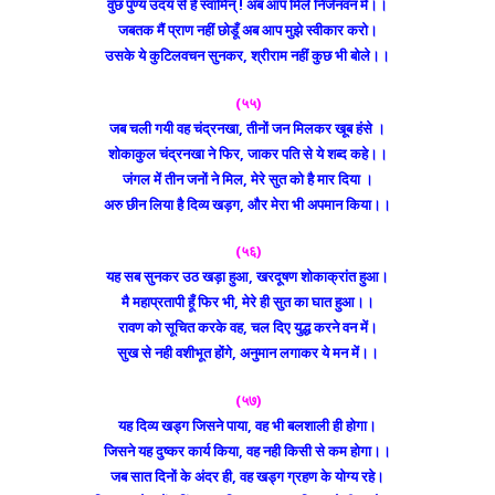
वुछ पुण्य उदय से हे स्वामिन् ! अब आप मिले निर्जनवन में।।
जबतक मैं प्राण नहीं छोडूँ अब आप मुझे स्वीकार करो।
उसके ये कुटिलवचन सुनकर, श्रीराम नहीं कुछ भी बोले।।
(५५)
जब चली गयी वह चंद्रनखा, तीनों जन मिलकर खूब हंसे ।
शोकाकुल चंद्रनखा ने फिर, जाकर पति से ये शब्द कहे।।
जंगल में तीन जनों ने मिल, मेरे सुत को है मार दिया ।
अरु छीन लिया है दिव्य खड़ग, और मेरा भी अपमान किया।।
(५६)
यह सब सुनकर उठ खड़ा हुआ, खरदूषण शोकाक्रांत हुआ।
मै महाप्रतापी हूँ फिर भी, मेरे ही सुत का घात हुआ।।
रावण को सूचित करके वह, चल दिए युद्ध करने वन में।
सुख से नही वशीभूत होंगे, अनुमान लगाकर ये मन में।।
(५७)
यह दिव्य खड्ग जिसने पाया, वह भी बलशाली ही होगा।
जिसने यह दुष्कर कार्य किया, वह नही किसी से कम होगा।।
जब सात दिनों के अंदर ही, वह खड्ग ग्रहण के योग्य रहे।