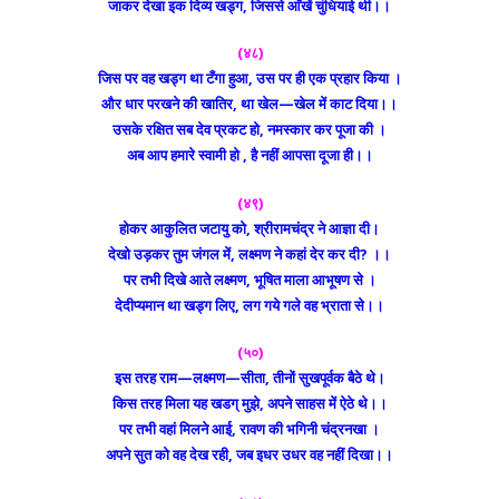
जाकर देखा इक दिव्य खड्ग, जिससे आँखें चुंधियाई थी।।
(४८)
जिस पर वह खड्ग था टँगा हुआ, उस पर ही एक प्रहार किया ।
और धार परखने की खातिर, था खेल—खेल में काट दिया।।
उसके रक्षित सब देव प्रकट हो, नमस्कार कर पूजा की ।
अब आप हमारे स्वामी हो , है नहीं आपसा दूजा ही।।
(४९)
होकर आकुलित जटायु को, श्रीरामचंद्र ने आज्ञा दी।
देखो उड़कर तुम जंगल में, लक्ष्मण ने कहां देर कर दी? ।।
पर तभी दिखे आते लक्ष्मण, भूषित माला आभूषण से ।
देदीप्यमान था खड्ग लिए, लग गये गले वह भ्राता से।।
(५०)
इस तरह राम—लक्ष्मण—सीता, तीनों सुखपूर्वक बैठे थे।
किस तरह मिला यह खडग् मुझे, अपने साहस में ऐठे थे।।
पर तभी वहां मिलने आई, रावण की भगिनी चंद्रनखा ।
अपने सुत को वह देख रही, जब इधर उधर वह नहीं दिखा।।