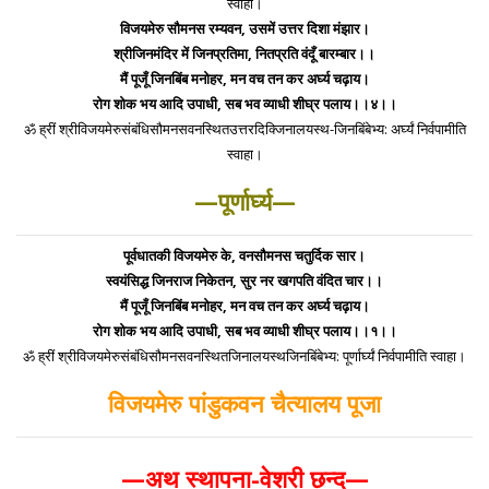
स्वाहा।
विजयमेरु सौमनस रम्यवन, उसमें उत्तर दिशा मंझार।
श्रीजिनमंदिर में जिनप्रतिमा, नितप्रति वंदूँ बारम्बार।।
मैं पूजूँ जिनबिंब मनोहर, मन वच तन कर अर्घ्य चढ़ाय।
रोग शोक भय आदि उपाधी, सब भव व्याधी शीघ्र पलाय।।४।।
ॐ ह्रीं श्रीविजयमेरुसंबंधिसौमनसवनस्थितउत्तरदिक्जिनालयस्थ-जिनबिंबेभ्य: अर्घ्यं निर्वपामीति
स्वाहा।
—पूर्णार्घ्य—
पूर्वधातकी विजयमेरु के, वनसौमनस चतुर्दिक सार।
स्वयंसिद्ध जिनराज निकेतन, सुर नर खगपति वंदित चार।।
मैं पूजूँ जिनबिंब मनोहर, मन वच तन कर अर्घ्य चढ़ाय।
रोग शोक भय आदि उपाधी, सब भव व्याधी शीघ्र पलाय।।१।।
ॐ ह्रीं श्रीविजयमेरुसंबंधिसौमनसवनस्थितजिनालयस्थजिनबिंबेभ्य: पूर्णार्घ्यं निर्वपामीति स्वाहा।
विजयमेरु पांडुकवन चैत्यालय पूजा
—अथ स्थापना-वेशरी छन्द—