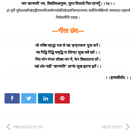
जय ‘ज्ञानमती’ मम, शिवतियअनुपम, तुरत मिलावो नित प्रणमूँ।।१४।।
ॐ ह्रीं पूर्वधातकीखंडद्वीपस्थविजयमेरुसंंबंधिषोडशजिनालयस्थ-सर्वजिनबिंबेभ्यो जयमाला महार्घ्यं
निर्वपामीति स्वाहा।
—गीता छंद—
जो भक्ति श्रद्धा भाव से यह ‘इन्द्रध्वज’ पूजा करें।
नव निद्धि रिद्धि समृद्धि पा देवेन्द्र सुख पावें खरे।।
नित भोग मंगल सौख्य जग में, फेर शिवललना वरें।
जहं अंत नाहीं ‘‘ज्ञानमति’’ आनंद सुख झरना झरें।।
।।इत्याशीर्वाद:।।
PREVIOUS POST
NEXT POST