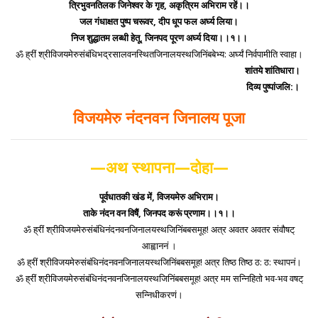
त्रिभुवनतिलक जिनेश्वर के गृह, अकृत्रिम अभिराम रहें।।
जल गंधाक्षत पुष्प चरूवर, दीप धूप फल अर्घ्य लिया।
निज शुद्धातम लब्धी हेतू, जिनपद पूरण अर्घ्य दिया।।१।।
ॐ ह्रीं श्रीविजयमेरुसंबंधिभद्रसालवनस्थितजिनालयस्थजिनिंबबेभ्य: अर्घ्यं निर्वपामीति स्वाहा।
शांतये शांतिधारा।
दिव्य पुष्पांजलि:।
विजयमेरु नंदनवन जिनालय पूजा
—अथ स्थापना—दोहा—
पूर्वधातकी खंड में, विजयमेरु अभिराम।
ताके नंदन वन विषैं, जिनपद करूं प्रणाम।।१।।
ॐ ह्रीं श्रीविजयमेरुसंबंधिनंदनवनजिनालयस्थजिनिंबबसमूह! अत्र अवतर अवतर संवौषट्
आह्वाननं ।
ॐ ह्रीं श्रीविजयमेरुसंबंधिनंदनवनजिनालयस्थजिनिंबबसमूह! अत्र तिष्ठ तिष्ठ ठ: ठ: स्थापनं।
ॐ ह्रीं श्रीविजयमेरुसंबंधिनंदनवनजिनालयस्थजिनिंबबसमूह! अत्र मम सन्निहितो भव-भव वषट्
सन्निधीकरणं।