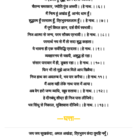
चैतन्य चमत्कार, ज्योति पुंज अरूपी।।हे नाथ.।।६।।
मैं नित्य हूं अखंड हूँ, आनंद धाम हूँ।
शुद्धात्म हूँ परमात्म हूँ, त्रिभुवनललाम हूँ।। हे नाथ.।।७।।
मैं पूर्ण विमल ज्ञान, दर्श वीर्य स्वभावी।
निज आत्मा से जन्य, परम सौख्य प्रभावी।। हे नाथ.।।८।।
परमार्थ नय से मैं तो सदा शुद्ध कहाता।
ये भावना ही एक सर्वसिद्धि प्रदाता।।हे नाथ.।।९।।
व्यवहारनय से यद्यपी, अशुद्ध हो रहा।
संसार पारावार में ही, डूबता रहा।। हे नाथ.।।१०।।
फिर भी तो मुझे आज मिले आप खिवैया।
निज हाथ का अवलम्ब दे, भव पार करैया।।हे नाथ.११।।
मैं आश यही लेके नाथ पास में आया।
अब वेग हरो जन्म व्याधि, खूब सताया।। हे नाथ.।।१२।।
हे दीनबंधु शीघ्र ही निज पास लीजिये।
भव सिंधु से निकाल, मुक्तिवास दीजिये।।हे नाथ.।।१३।।
—घत्ता—
जय जय सुखकंदा, अमल अखंडा, त्रिभुवन कंदा तुमहि नमूँ।