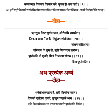
भव्यकमल दिनकर जिनवर को, पूजत ही अघ जाते।।९।।
ॐ ह्रीं श्रीविजयमेरुसंबंधिसौमनसवनस्थितजिनालयस्थजिनबिंबेभ्य: अर्घ्यं निर्वपामीति स्वाहा।
—दोहा—
प्रासुक मिष्ट सुगंध जल, क्षीरोदधि समश्वेत।
जिनपद धारा मैं करूँ, तिहुंजग शांती हेत।।१०।।
शांतये शांतिधारा।
पारिजात के पुष्प ले, श्री जिनचरण सरोज।
पुष्पांजलि से पूजते, मिले निजातम सौख्य।।११।।
दिव्य पुष्पांजलि:।
अथ प्रत्येक अर्घ्य
—दोहा—
धर्मतीर्थकरतार हैं, श्री जिनदेव महान।
तिनकी प्रतिमा पूजने, कुसुम चढ़ाऊँ आन।।१२।।
इति विजयमेरुस्थाने मण्डलस्योपरि पुष्पांजलिं क्षिपेत्।