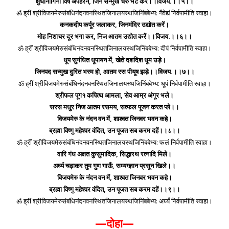
क्षुधानागिनी विष अपहरने, जिन सन्मुख चरु भेंट करें।।विजय.।।५।।
ॐ ह्रीं श्रीविजयमेरुसंबंधिनंदनवनस्थितजिनालयस्थजिनिंबबेभ्य: नैवेद्यं निर्वपामीति स्वाहा।
कनकदीप कर्पूर जलाकर, जिनमंदिर उद्योत करें।
मोह निशाचर दूर भगा कर, निज आतम उद्योत करें।।विजय.।।६।।
ॐ ह्रीं श्रीविजयमेरुसंबंधिनंदनवनस्थितजिनालयस्थजिनिंबबेभ्य: दीपं निर्वपामीति स्वाहा।
धूप सुगंधित धूपायन में, खेते दशदिश धूम उड़े।
जिनपद सन्मुख दुरित भस्म हो, आतम रस पीयूष झड़े।।विजय.।।७।।
ॐ ह्रीं श्रीविजयमेरुसंबंधिनंदनवनस्थितजिनालयस्थजिनिंबबेभ्य: धूपं निर्वपामीति स्वाहा।
श्रीफल पूग१ कपित्थ आमला, सेव आम्र अंगूर भले।
सरस मधुर निज आतम रसमय, सत्फल पूजन करत प्ले।।
विजयमेरु के नंदन वन में, शाश्वत जिनवर भवन कहे।
ब्रह्मा विष्णु महेश्वर वंदित, उन पूजत सब करम दहें।।८।।
ॐ ह्रीं श्रीविजयमेरुसंबंधिनंदनवनस्थितजिनालयस्थजिनिंबबेभ्य: फलं निर्वपामीति स्वाहा।
वारि गंध अक्षत कुसुमादिक, सिद्धारथ रत्नादि मिले।
अर्घ्य चढ़ाकर तुम गुण गाऊँ, सम्यग्ज्ञान प्रसून खिले।।
विजयमेरु के नंदन वन में, शाश्वत जिनवर भवन कहे।
ब्रह्मा विष्णु महेश्वर वंदित, उन पूजत सब करम दहें।।९।।
ॐ ह्रीं श्रीविजयमेरुसंबंधिनंदनवनस्थितजिनालयस्थजिनिंबबेभ्य: अर्घ्यं निर्वपामीति स्वाहा।
—दोहा—