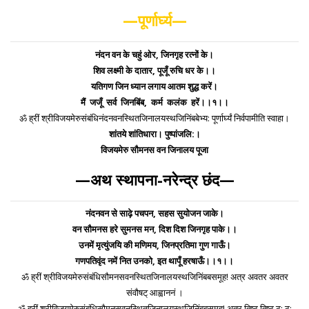
—पूर्णार्घ्य—
नंदन वन के चहुं ओर, जिनगृह रत्नों के।
शिव लक्ष्मी के दातार, पूजूँ रुचि धर के।।
यतिगण जिन ध्यान लगाय आतम शुद्ध करें।
मैं जजूँ सर्व जिनबिंब, कर्म कलंक हरें।।१।।
ॐ ह्रीं श्रीविजयमेरुसंबंधिनंदनवनस्थितजिनालयस्थजिनिंबबेभ्य: पूर्णार्घ्यं निर्वपामीति स्वाहा।
शांतये शांतिधारा। पुष्पांजलि:।
विजयमेरु सौमनस वन जिनालय पूजा
—अथ स्थापना-नरेन्द्र छंद—
नंदनवन से साढ़े पचपन, सहस सुयोजन जाके।
वन सौमनस हरे सुमनस मन, दिश दिश जिनगृह पाके।।
उनमें मृत्युंजयि की मणिमय, जिनप्रतिमा गुण गाऊँ।
गणपतिवृंद नमें नित उनको, इत थापूँ हरषाऊँ।।१।।
ॐ ह्रीं श्रीविजयमेरुसंबंधिसौमनसवनस्थितजिनालयस्थजिनिंबबसमूह! अत्र अवतर अवतर
संवौषट् आह्वाननं ।
ॐ ह्रीं श्रीविजयमेरुसंबंधिसौमनसवनस्थितजिनालयस्थजिनिंबबसमूह! अत्र तिष्ठ तिष्ठ ठ: ठ: