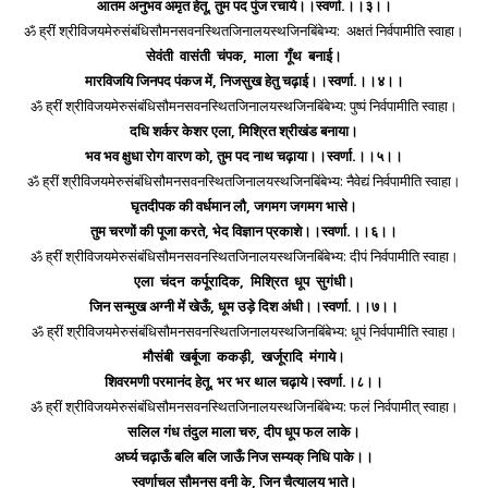
आतम अनुभव अमृत हेतू, तुम पद पुंज रचाये।।स्वर्णा.।।३।।
ॐ ह्रीं श्रीविजयमेरुसंबंधिसौमनसवनस्थितजिनालयस्थजिनबिंबेभ्य: अक्षतं निर्वपामीति स्वाहा।
सेवंती वासंती चंपक, माला गूँथ बनाई।
मारविजयि जिनपद पंकज में, निजसुख हेतु चढ़ाई।।स्वर्णा.।।४।।
ॐ ह्रीं श्रीविजयमेरुसंबंधिसौमनसवनस्थितजिनालयस्थजिनबिंबेभ्य: पुष्पं निर्वपामीति स्वाहा।
दधि शर्कर केशर एला, मिश्रित श्रीखंड बनाया।
भव भव क्षुधा रोग वारण को, तुम पद नाथ चढ़ाया।।स्वर्णा.।।५।।
ॐ ह्रीं श्रीविजयमेरुसंबंधिसौमनसवनस्थितजिनालयस्थजिनबिंबेभ्य: नैवेद्यं निर्वपामीति स्वाहा।
घृतदीपक की वर्धमान लौ, जगमग जगमग भासे।
तुम चरणों की पूजा करते, भेद विज्ञान प्रकाशे।।स्वर्णा.।।६।।
ॐ ह्रीं श्रीविजयमेरुसंबंधिसौमनसवनस्थितजिनालयस्थजिनबिंबेभ्य: दीपं निर्वपामीति स्वाहा।
एला चंदन कर्पूरादिक, मिश्रित धूप सुगंधी।
जिन सन्मुख अग्नी में खेऊँ, धूम उड़े दिश अंधी।।स्वर्णा.।।७।।
ॐ ह्रीं श्रीविजयमेरुसंबंधिसौमनसवनस्थितजिनालयस्थजिनबिंबेभ्य: धूपं निर्वपामीति स्वाहा।
मौसंबी खर्बूजा ककड़ी, खर्जूरादि मंगाये।
शिवरमणी परमानंद हेतू, भर भर थाल चढ़ाये।स्वर्णा.।८।।
ॐ ह्रीं श्रीविजयमेरुसंबंधिसौमनसवनस्थितजिनालयस्थजिनबिंबेभ्य: फलं निर्वपामीत् स्वाहा।
सलिल गंध तंदुल माला चरु, दीप धूप फल लाके।
अर्घ्य चढ़ाऊँ बलि बलि जाऊँ निज सम्यक् निधि पाके।।
स्वर्णाचल सौमनस वनी के, जिन चैत्यालय भाते।