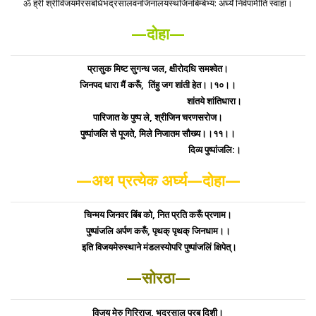
ॐ ह्रीं श्रीविजयमेरसंबंधिभद्रसालवनजिनालयस्थजिनबिम्बेभ्य: अर्घ्यं निर्वपामीति स्वाहा।
—दोहा—
प्रासुक मिष्ट सुगन्ध जल, क्षीरोदधि समश्वेत।
जिनपद धारा मैं करूँ, तिंहु जग शांती हेत।।१०।।
शांतये शांतिधारा।
पारिजात के पुष्प ले, श्रीजिन चरणसरोज।
पुष्पांजलि से पूजते, मिले निजातम सौख्य।।११।।
दिव्य पुष्पांजलि:।
—अथ प्रत्येक अर्घ्य—दोहा—
चिन्मय जिनवर बिंब को, नित प्रति करूँ प्रणाम।
पुष्पांजलि अर्पण करूँ, पृथक् पृथक् जिनधाम।।
इति विजयमेरुस्थाने मंडलस्योपरि पुष्पांजलिं क्षिपेत्।
—सोरठा—
विजय मेरु गिरिराज, भद्रसाल पूरब दिशी।