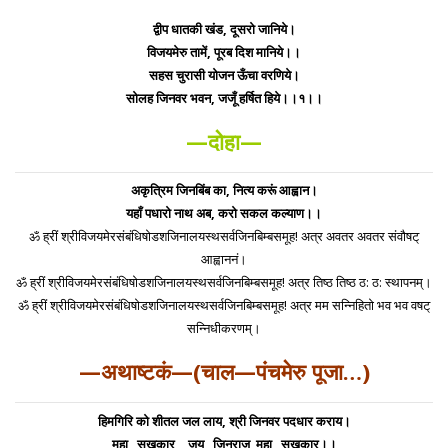
द्वीप धातकी खंड, दूसरो जानिये।
विजयमेरु तामें, पूरब दिश मानिये।।
सहस चुरासी योजन ऊँचा वरणिये।
सोलह जिनवर भवन, जजूँ हर्षित हिये।।१।।
—दोहा—
अकृत्रिम जिनबिंब का, नित्य करूं आह्वान।
यहाँ पधारो नाथ अब, करो सकल कल्याण।।
ॐ ह्रीं श्रीविजयमेरसंबंधिषोडशजिनालयस्थसर्वजिनबिम्बसमूह! अत्र अवतर अवतर संवौषट्
आह्वाननं।
ॐ ह्रीं श्रीविजयमेरसंबंधिषोडशजिनालयस्थसर्वजिनबिम्बसमूह! अत्र तिष्ठ तिष्ठ ठ: ठ: स्थापनम्।
ॐ ह्रीं श्रीविजयमेरसंबंधिषोडशजिनालयस्थसर्वजिनबिम्बसमूह! अत्र मम सन्निहितो भव भव वषट्
सन्निधीकरणम्।
—अथाष्टकं—(चाल—पंचमेरु पूजा…)
हिमगिरि को शीतल जल लाय, श्री जिनवर पदधार कराय।
महा सुखकार, जय जिनराज महा सुखकार।।