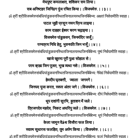
मेघपुष्ट कमलाक्षत, शशिकर सम लिया।
सब अनिष्टहर जिनिंढग पुंज रचित किया।।विजयमेरु.।।३।।
ॐ ह्रीं श्रीविजयमेरुसंबंधिपांडुकवनस्थितजिनालयस्थजिनबिंबेभ्य: अक्षतं निर्वपामीति स्वाहा।
पाटल जुही प्रसून नयन प्रिय लाइया।
काम दाहहर ईश्वर चरण चढ़ाइया।।
विजयमेरु पांडुकवन, जिनमंदिर जजूँ।
रत्नत्रय निधि हेतु, भुवनपति जिन भजूँ।।४।।
ॐ ह्रीं श्रीविजयमेरुसंबंधिपांडुकवनस्थितजिनालयस्थजिनबिंबेभ्य: पुष्पं निर्वपामीति स्वाहा।
खाजे खुरमा पूरी पुआ सोहाल से।
परम ब्रह्म जिन पूजत, भूख व्यथा नशे।।विजयमेरु.।।५।।
ॐ ह्रीं श्रीविजयमेरुसंबंधिपांडुकवनस्थितजिनालयस्थजिनबिंबेभ्य: नैवेद्यं निर्वपामीति स्वाहा।
हेमदीप घृतबत्ती, ज्वाला जगमगे।
जिनपद पूजा करत, स्वपर अंतर जगे।।विजयमेरु.।।६।।
ॐ ह्रीं श्रीविजयमेरुसंबंधिपांडुकवनस्थितजिनालयस्थजिनबिंबेभ्य: दीपं निर्वपामीति स्वाहा।
धूप दशांगी सुरभि, हुताशन में जले।
त्रिजगदेव महदेव, निकट अघरिपु जले।।विजयमेरु.।।७।।
ॐ ह्रीं श्रीविजयमेरुसंबंधिपांडुकवनस्थितजिनालयस्थजिनबिंबेभ्य: धूपं निर्वपामीति स्वाहा।
केला जामुन वैâथ विजौरा फल लिया।
स्वात्म सुधारस फलहित, तुम अर्पण किया।।विजयमेरु.।।८।।
ॐ ह्रीं श्रीविजयमेरुसंबंधिपांडुकवनस्थितजिनालयस्थजिनबिंबेभ्य: फलं निर्वपामीति स्वाहा।