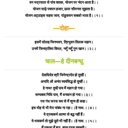
वन भद्रसाल से पांच शतक, योजन पर नंदन आता है।।
योजन साढ़े पचपन हजार,ऊपर सौमनस सुहाता है।
योजन अट्ठाइस सहस जाय, पांडुकवन सबको भाता है।।१।।
—दोहा—
इसमें सोलह जिनभवन, त्रिभुवन तिलक महान।
उनमें जिनप्रतिमा विमल, नमूँ नमूूँ गुण खान।।२।।
चाल—हे दीनबन्धु
देवाधिदेव श्री जिनेन्द्रदेव हो तुम्हीं।
अनादि औ अनंत स्वयंसिद्ध हो तुम्हीं।।
हे नाथ! तुम्हें पाय मैं महान हो गया।
सम्यक्त्व निधि पाय, मैं धनवान हो गया।।३।।
रस गंध फरस रूप से मैं शून्य ही कहा।
इस मोह से भी मेरा संबंध ना रहा।।हे नाथ.।।४।।
ये द्रव्यकर्म आत्मा से बद्ध नहीं हैं।
ये भावकर्म तो मुझे छूते भी नहीं हैं।।हे नाथ.।।५।।
मैं एकला हूँ शुद्ध, ज्ञान दरस स्वरूपी।