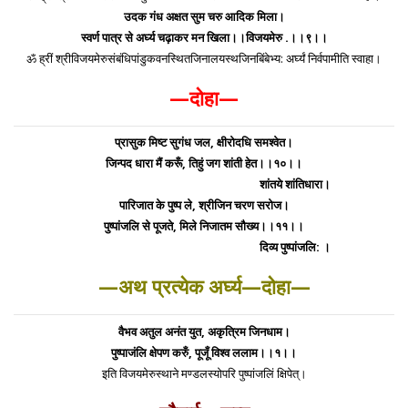
उदक गंध अक्षत सुम चरु आदिक मिला।
स्वर्ण पात्र से अर्घ्य चढ़ाकर मन खिला।।विजयमेरु .।।९।।
ॐ ह्रीं श्रीविजयमेरुसंबंधिपांडुकवनस्थितजिनालयस्थजिनबिंबेभ्य: अर्घ्यं निर्वपामीति स्वाहा।
—दोहा—
प्रासुक मिष्ट सुगंध जल, क्षीरोदधि समश्वेत।
जिन्पद धारा मैं करूँ, तिहुं जग शांती हेत।।१०।।
शांतये शांतिधारा।
पारिजात के पुष्प ले, श्रीजिन चरण सरोज।
पुष्पांजलि से पूजते, मिले निजातम सौख्य।।११।।
दिव्य पुष्पांजलि: ।
—अथ प्रत्येक अर्घ्य—दोहा—
वैभव अतुल अनंत युत, अकृत्रिम जिनधाम।
पुष्पाजंलि क्षेपण करुँ, पूजूँ विश्व ललाम।।१।।
इति विजयमेरुस्थाने मण्डलस्योपरि पुष्पांजलिं क्षिपेत्।