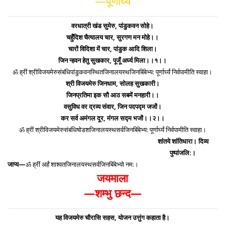
—पूर्णार्घ्य
वरधात्री खंड सुमेरु, पांडुकवन सोहे।
चहुँदिश चैत्यालय चार, सुरगण मन मोहे।।
चारों विदिशा में चार, पांडुक आदि शिला।
जिन न्हवन हेतु सुखकार, पूजूँ अर्घ्य मिला।।१।।
ॐ ह्रीं श्रीविजयमेरुसंबंधिपांडुकवनस्थितजिनालयस्थजिनबिंबेभ्य: पूर्णार्घ्यं निर्वपामीति स्वाहा।
श्री विजयमेरु जिनधाम, सोलह सुखकारी।
जिनप्रतिमा इक सौ आठ सबमें मनहारी।।
वसुविध वर द्रव्य संवार, जिन पदपद्म जजों।
कर सर्व अमंगल दूर, मंगल सद्म भजों।।२।।
ॐ ह्रीं श्रीविजयमेरुसंबंधिषोडशजिनालयस्थसर्वजिनबिंबेभ्य: पूर्णार्घ्यं निर्वपामीति स्वाहा।
शांतये शांतिधारा। दिव्य
पुष्पांजलि:।
जाप्य—
ॐ ह्रीं अर्हं शाश्वतजिनालयस्थसर्वजिनबिंबेभ्यो नम:।
जयमाला
—शम्भु छन्द—
यह विजयमेरु चौरासि सहस, योजन उत्तुंग कहाता है।