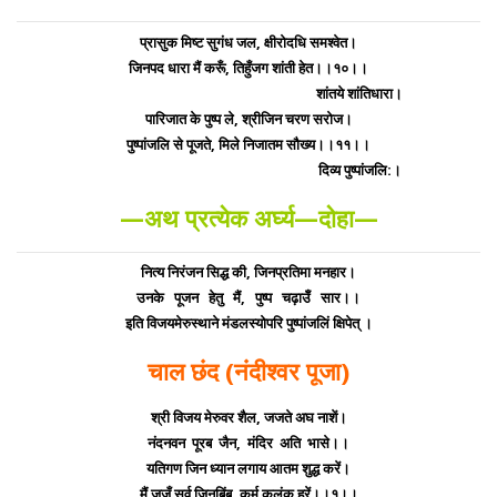
प्रासुक मिष्ट सुगंध जल, क्षीरोदधि समश्वेत।
जिनपद धारा मैं करूँ, तिहुँजग शांती हेत।।१०।।
शांतये शांतिधारा।
पारिजात के पुष्प ले, श्रीजिन चरण सरोज।
पुष्पांजलि से पूजते, मिले निजातम सौख्य।।११।।
दिव्य पुष्पांजलि:।
—अथ प्रत्येक अर्घ्य—दोहा—
नित्य निरंजन सिद्ध की, जिनप्रतिमा मनहार।
उनके पूजन हेतु मैं, पुष्प चढ़ाउॅँ सार।।
इति विजयमेरुस्थाने मंडलस्योपरि पुष्पांजलिं क्षिपेत् ।
चाल छंद (नंदीश्वर पूजा)
श्री विजय मेरुवर शैल, जजते अघ नाशें।
नंदनवन पूरब जैन, मंदिर अति भासे।।
यतिगण जिन ध्यान लगाय आतम शुद्ध करें।
मैं जजूँ सर्व जिनबिंब, कर्म कलंक हरें।।१।।