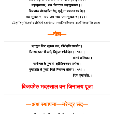
महासुखकार, जय जिनराज महासुखकार।।
विजयमेरु सोलह जिन गेह, पूजूँ मन वच तन धर नेह।
महा सुखकार, जय जय नाथ परम सुखकार।।९।।
ॐ ह्रीं श्रीविजयमेरुसंबंधिषोडशजिनालयस्थजिनबिम्बेभ्य: अर्घ्यं निर्वपामीति स्वाहा।
—दोहा—
प्रासुक मिष्ट सुगन्ध जल, क्षीरोदधि समश्वेत।
जिनपद धारा मैं करूँ, तिहुंजग शांती हेत ।।१०।।
शांतये शांतिधारा।
पारिजात के पुष्प ले, श्रीजिन चरण सरोज।
पुष्पांजलि से पूजते, मिले निजातम सौख्य।।११।।
दिव्य पुष्पांजलि:।
विजयमेरु भद्रसाल वन जिनालय पूजा
—अथ स्थापना—नरेन्द्र छंद—