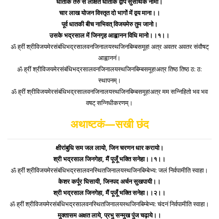
धातकि तरु से लक्षित धातकि द्वीप सुसार्थक नामा।
चार लाख योजन विस्तृत दो भागों में द्वय माना।।
पूर्व धातकी बीच नाभिवत् विजयमेरु तुम जानो।
उसके भद्रसाल में जिनगृह आह्वानन विधि मानो।।१।।
ॐ ह्रीं श्रीविजयमेरसंबंधिभद्रसालवनजिनालयस्थजिनबिम्बसमूह! अत्र अवतर अवतर संवौषट्
आह्वाननं।
ॐ ह्रीं श्रीविजयमेरसंबंधिभद्रसालवनजिनालयस्थजिनबिम्बसमूह!अत्र तिष्ठ तिष्ठ ठ: ठ:
स्थापनम्।
ॐ ह्रीं श्रीविजयमेरसंबंधिभद्रसालवनजिनालयस्थजिनबिम्बसमूह!अत्र मम सन्निहितो भव भव
वषट् सन्निधीकरणम्।
अथाष्टकं—सखी छंद
क्षीरांबुधि सम जल लायो, जिन चरणन धार करायो।
श्री भद्रसाल जिनगेहा, मैं पूजूँ भक्ति सनेहा।।१।।
ॐ ह्रीं श्रीविजयमेरसंबंधिभद्रसालवनस्थितजिनालयस्थजिनबिम्बेभ्य: जलं निर्वपामीति स्वाहा।
केशर कर्पूर घिसायी, जिनपद अर्चन सुखपायी।।
श्री भद्रसाल जिनगेहा, मैं पूजूँ भक्ति सनेहा।।२।।
ॐ ह्रीं श्रीविजयमेरसंबंधिभद्रसालवनस्थितजिनालयस्थजिनबिम्बेभ्य: चंदनं निर्वपामीति स्वाहा।
मुक्तासम अक्षत लाये, प्रभु सन्मुख पुंज चढ़ाये।।