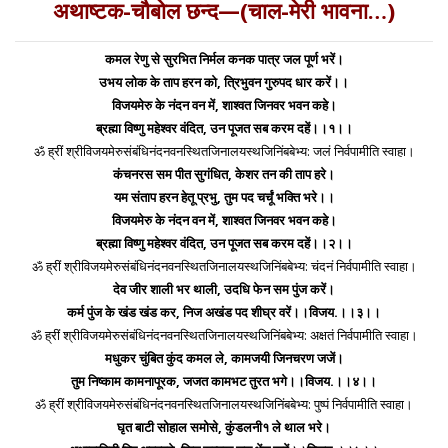
अथाष्टक-चौबोल छन्द—(चाल-मेरी भावना…)
कमल रेणु से सुरभित निर्मल कनक पात्र जल पूर्ण भरें।
उभय लोक के ताप हरन को, त्रिभुवन गुरुपद धार करें।।
विजयमेरु के नंदन वन में, शाश्वत जिनवर भवन कहे।
ब्रह्मा विष्णु महेश्वर वंदित, उन पूजत सब करम दहें।।१।।
ॐ ह्रीं श्रीविजयमेरुसंबंधिनंदनवनस्थितजिनालयस्थजिनिंबबेभ्य: जलं निर्वपामीति स्वाहा।
कंचनरस सम पीत सुगंधित, केशर तन की ताप हरे।
यम संताप हरन हेतू प्रभु, तुम पद चर्चूं भक्ति भरे।।
विजयमेरु के नंदन वन में, शाश्वत जिनवर भवन कहे।
ब्रह्मा विष्णु महेश्वर वंदित, उन पूजत सब करम दहें।।२।।
ॐ ह्रीं श्रीविजयमेरुसंबंधिनंदनवनस्थितजिनालयस्थजिनिंबबेभ्य: चंदनं निर्वपामीति स्वाहा।
देव जीर शाली भर थाली, उदधि फेन सम पुंज करें।
कर्म पुंज के खंड खंड कर, निज अखंड पद शीघ्र वरें।।विजय.।।३।।
ॐ ह्रीं श्रीविजयमेरुसंबंधिनंदनवनस्थितजिनालयस्थजिनिंबबेभ्य: अक्षतं निर्वपामीति स्वाहा।
मधुकर चुंबित कुंद कमल ले, कामजयी जिनचरण जजें।
तुम निष्काम कामनापूरक, जजत कामभट तुरत भगे।।विजय.।।४।।
ॐ ह्रीं श्रीविजयमेरुसंबंधिनंदनवनस्थितजिनालयस्थजिनिंबबेभ्य: पुष्पं निर्वपामीति स्वाहा।
घृत बाटी सोहाल समोसे, कुंडलनी१ ले थाल भरे।