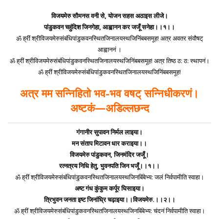
विजयमेरु सौमनस वनी से, योजन सहस अठाइस लीजे।
पांडुकवन चहुंदिश जिनगेहा, आह्वानन कर जजूँ सनेहा।।१।।
ॐ ह्रीं श्रीविजयमेरुसंबंधिपांडुकवनस्थितजिनालयस्थजिनिंबबसमूह! अत्र अवतर संवौषट्
आह्वाननं ।
ॐ ह्रीं श्रीविजयमेरुसंबंधिपांडुकवनस्थितजिनालयस्थजिनिंबबसमूह! अत्र तिष्ठ ठ: ठ: स्थापनं।
ॐ ह्रीं श्रीविजयमेरुसंबंधिपांडुकवनस्थितजिनालयस्थजिनिंबबसमूह!
अत्र मम सन्निहितो भव-भव वषट् सन्निधीकरणं।
अष्टकं—अडिल्लछन्द
गंगानीर सुपावन निर्मल लाइया।
मन संताप मिटावन धार कराइया।।
विजयमेरु पांडुकवन, जिनमंदिर जजूँ।
रत्नत्रय निधि हेतु, भुवनपति जिन भजूँ।।१।।
ॐ ह्रीं श्रीविजयमेरुसंबंधिपांडुकवनस्थितजिनालयस्थजिनबिंबेभ्य: जलं निर्वपामीति स्वाहा।
अष्ट गंध कुंकुम कर्पूर घिसाइया।
त्रिभुवन जनता इष्ट जिनांघ्रि चढ़ाइया।।विजयमेरु.।।२।।
ॐ ह्रीं श्रीविजयमेरुसंबंधिपांडुकवनस्थितजिनालयस्थजिनबिंबेभ्य: चंदनं निर्वपामीति स्वाहा।