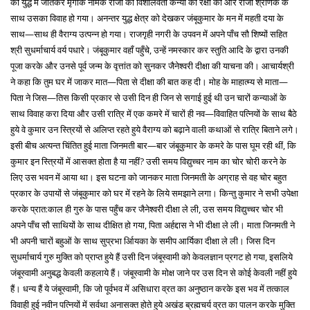
को युद्ध में जीतकर मृगांक नामक राजा की विशालवती कन्या की रक्षा की और राजा श्रेणिक के
साथ उसका विवाह हो गया। अनन्तर युद्ध क्षेत्र को देखकर जंबूकुमार के मन में महती दया के
साथ—साथ ही वैराग्य उत्पन्न हो गया। राजगृही नगरी के उपवन में अपने पाँच सौ शिष्यों सहित
श्री सुधर्माचार्य वर्य पधारे। जंबूकुमार वहाँ पहुँचे, उन्हें नमस्कार कर स्तुति आदि के द्वारा उनकी
पूजा करके और उनसे पूर्व जन्म के वृत्तांत को सुनकर जैनेश्वरी दीक्षा की याचना की। आचार्यश्री
ने कहा कि तुम घर में जाकर मात—पिता से दीक्षा की बात कह दी। मोह के माहात्म्य से माता—
पिता ने जिस—तिस किसी प्रकार से उसी दिन ही जिन से सगाई हुई थी उन चारों कन्याओं के
साथ विवाह करा दिया और उसी रात्रि में एक कमरे में चारों ही नव—विवाहित पत्नियों के साथ बैठे
हुये वे कुमार उन स्त्रियों से अलिप्त रहते हुये वैराग्य को बढ़ाने वाली कथाओं से रात्रि बिताने लगे।
इसी बीच अत्यन्त चिंतित हुई माता जिनमती बार—बार जंबूकुमार के कमरे के पास घूम रही थीं, कि
कुमार इन स्त्रियों में आसक्त होता है या नहीं? उसी समय विद्युच्चर नाम का चोर चोरी करने के
लिए उस भवन में आया था। इस घटना को जानकर माता जिनमती के अग्राह से वह चोर बहुत
प्रकार के उपायों से जंबूकुमार को घर में रहने के लिये समझाने लगा। किन्तु कुमार ने सभी उपेक्षा
करके प्रात:काल ही गुरु के पास पहुँच कर जैनेश्वरी दीक्षा ले ली, उस समय विद्युच्चर चोर भी
अपने पाँच सौ साथियों के साथ दीक्षित हो गया, पिता अर्हद्दास ने भी दीक्षा ले ली। माता जिनमती ने
भी अपनी चारों बहुओं के साथ सुप्रभा र्आियका के समीप आर्यिका दीक्षा ले ली। जिस दिन
सुधर्माचार्य गुरु मुक्ति को प्राप्त हुये हैं उसी दिन जंबूस्वामी को केवलज्ञान प्रगट हो गया, इसलिये
जंबूस्वामी अनुबद्ध केवली कहलाये हैं। जंबूस्वामी के मोक्ष जाने पर उस दिन से कोई केवली नहीं हुये
हैं। धन्य हैं ये जंबूस्वामी, कि जो पूर्वभव में असिधारा व्रत का अनुष्ठान करके इस भव में तत्काल
विवाही हुई नवीन पत्नियों में सर्वथा अनासक्त होते हुये अखंड ब्रह्मचर्य व्रत का पालन करके मुक्ति