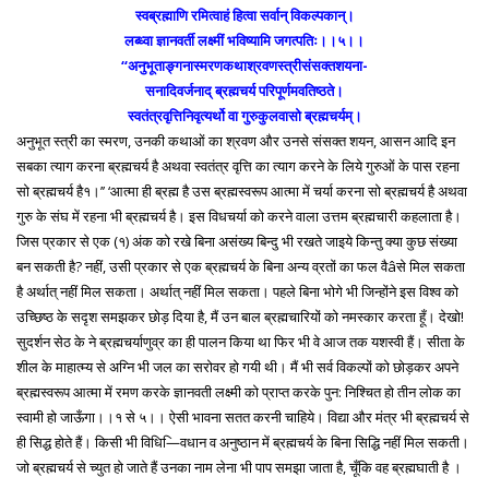
स्वब्रह्माणि रमित्वाहं हित्वा सर्वान् विकल्पकान्।
लब्ध्वा ज्ञानवर्ती लक्ष्मीं भविष्यामि जगत्पतिः।।५।।
‘‘अनुभूताङ्गनास्मरणकथाश्रवणस्त्रीसंसक्तशयना-
सनादिवर्जनाद् ब्रह्मचर्य परिपूर्णमवतिष्ठते।
स्वतंत्रवृत्तिनिवृत्यर्थो वा गुरुकुलवासो ब्रह्मचर्यम्।
अनुभूत स्त्री का स्मरण, उनकी कथाओं का श्रवण और उनसे संसक्त शयन, आसन आदि इन
सबका त्याग करना ब्रह्मचर्य है अथवा स्वतंत्र वृत्ति का त्याग करने के लिये गुरुओं के पास रहना
सो ब्रह्मचर्य है१।’’ ‘आत्मा ही ब्रह्म है उस ब्रह्मस्वरूप आत्मा में चर्या करना सो ब्रह्मचर्य है अथवा
गुरु के संघ में रहना भी ब्रह्मचर्य है। इस विधचर्या को करने वाला उत्तम ब्रह्मचारी कहलाता है।
जिस प्रकार से एक (१) अंक को रखे बिना असंख्य बिन्दु भी रखते जाइये किन्तु क्या कुछ संख्या
बन सकती है? नहीं, उसी प्रकार से एक ब्रह्मचर्य के बिना अन्य व्रतों का फल वैâसे मिल सकता
है अर्थात् नहीं मिल सकता। अर्थात् नहीं मिल सकता। पहले बिना भोगे भी जिन्होंने इस विश्व को
उच्छिष्ठ के सदृश समझकर छोड़ दिया है, मैं उन बाल ब्रह्मचारियों को नमस्कार करता हूँ। देखो!
सुदर्शन सेठ के ने ब्रह्मचर्याणुव्र का ही पालन किया था फिर भी वे आज तक यशस्वी हैं। सीता के
शील के माहात्म्य से अग्नि भी जल का सरोवर हो गयी थी। मैं भी सर्व विकल्पों को छोड़कर अपने
ब्रह्मस्वरूप आत्मा में रमण करके ज्ञानवती लक्ष्मी को प्राप्त करके पुन: निश्चित हो तीन लोक का
स्वामी हो जाऊँगा।।१ से ५।। ऐसी भावना सतत करनी चाहिये। विद्या और मंत्र भी ब्रह्मचर्य से
ही सिद्ध होते हैं। किसी भी विधि—िवधान व अनुष्ठान में ब्रह्मचर्य के बिना सिद्धि नहीं मिल सकती।
जो ब्रह्मचर्य से च्युत हो जाते हैं उनका नाम लेना भी पाप समझा जाता है, चूँकि वह ब्रह्मघाती है ।