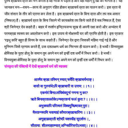
पुरुष ब्रह्मचर्य व्रत का भंग करता है वह नरक में पड़ता है और वहाँ महान् दु:खों को भोगता है। यह
जानकर मन—वचन—काय से अनुराग रहित होकर ब्रह्मचर्य व्रत का पालन करो। इस व्रत से
जीव संसार के तीर को प्राप्त कर लेता है। इस ब्रह्मचर्य व्रत के बिना व्रत और तप सब असार
(निष्फल) हैं। ब्रह्मचर्य व्रत के बिना जितने भी कायक्लेश तप किये जाते हैं वे सब निष्फल हैं, ऐसा
श्री जिनेन्द्र देव कहते हैं। बाहर में स्पर्शन इन्द्रियजन्य सुख से अपनी रक्षा करो और अभ्यंतर में
परमब्रह्म स्वरूप का अवलोकन करो। इस उपाय से मोक्षरूपी घर की प्राप्ति होती है। इस प्रकार
‘रइधू कवि’ बहुत ही विनय के साथ कहते हैं। जिनेन्द्र देव द्वारा जिसकी महिमा गाई गई है और
मुनिगण जिसे प्रणाम करते हैं, उस दशलक्षण धर्म का निरन्तर ही पालन करो। हे भव्यों ! विनययुक्त
क्षेमिंसह के पुत्र होलू के समान तुम अपने मन को इन्हीं दश धर्मों में स्थिर करो। हे भव्यों !
विनययुक्त क्षेमिंसह के पुत्र होलू के समान तुम अपने मन को इन्हीं दश धर्मों में स्थिर करो।
संस्कृत की पंक्तियों में देखें ब्रह्मचर्य धर्म की व्याख्या
आत्मैव ब्रह्म तस्मिन् स्यात् चर्येति ब्रह्मचर्यभाक्।
वासो वा गुरुसंघेऽपि ब्रह्मचारी स उत्तम:।।१।।
एकमंवं बिनाऽसंख्यिंवदूनां गणना नु का?
ऋते बिनाव्रताल्लोकेऽन्यव्रतानां फलं कुत:?।।२।।
अभुक्त्वापि परित्यत्तं विश्वमुच्छिष्टवत् पुरा।
यैस्तान्नमामि भवत्याहं कौमारब्रह्मचारिणः।।३।।
अणुब्रह्मव्रती श्रेष्ठी यशस्वीह सुदर्शनः।,
सीताया: शीलमाहात्म्यात् अग्निर्वारिसरोऽभवत्।।४।।