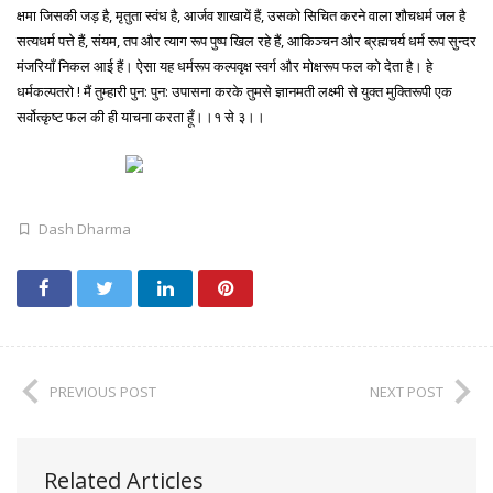
क्षमा जिसकी जड़ है, मृतुता स्वंध है, आर्जव शाखायें हैं, उसको सिचित करने वाला शौचधर्म जल है
सत्यधर्म पत्ते हैं, संयम, तप और त्याग रूप पुष्प खिल रहे हैं, आकिञ्चन और ब्रह्मचर्य धर्म रूप सुन्दर
मंजरियाँ निकल आई हैं। ऐसा यह धर्मरूप कल्पवृक्ष स्वर्ग और मोक्षरूप फल को देता है। हे
धर्मकल्पतरो ! मैं तुम्हारी पुन: पुन: उपासना करके तुमसे ज्ञानमती लक्ष्मी से युक्त मुक्तिरूपी एक
सर्वोत्कृष्ट फल की ही याचना करता हूँ।।१ से ३।।
Dash Dharma
PREVIOUS POST
NEXT POST
Related Articles