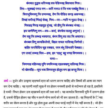
बंभव्वउ दुद्धरू धरिज्जइ वरू पेडिज्जइ बिसयास णिरू।
तिय—सुक्खइं रत्तउ मण—करि मत्तउ तं जि भव्व रक्खेहु थिरू।।
चित्तभूमिमयणु जि उप्पज्जइ, तेण जि पीडिउ करइ अकज्जइ।
तियहं सरीरइं णिंदइं सेवइ, णिय—पर—णारि ण मूढउ देयइ।।
णिवडइ णिरइ महादुह भुंजइ, जो हीणु जि बंभव्बउ भंजइ।।
इय जाणेप्पिणु मण—वय—काएं, बंभचेरू पालहु अणुराएं।।
तेण सहु जि लब्भइ भवपारउ, बंभय विणु वउ तउ जि असारउ।
बंभव्बय विणु कायकिलेसो, विहल सयल भासियइ जिणेसो।
बाहिर फरसिंदिय सुह रक्खउ, परम बंभु अिंभतरि पेक्खउ।
एण उपाएं लब्भइ सिव—हरू, इम ‘रइधू’ बहु भणह विणययरू।।
घत्ता—
जिणणाह महिज्जइ मुणि पणमिज्जइ दहलक्खणु पालियइ णिरू।
भो खेमसींह—सुय भव्व विणयजुय होलुव मण इह करहु थिरू।।
अर्थ —
दुर्धर और उत्कृष्ट ब्रह्चर्य व्रत को धारण करना चाहिए और विषयों की आशा का त्याग
कर देना चाहिए। यह प्राणी स्त्री सुख में रत होकर मनरूपी हाथी से मदोन्मत्त हो रहा है, इसलिये
हे भव्यों ! स्थिर होकर उस ब्रह्मचर्य व्रत की रक्षा करो। यह कामदेव चित्तरूपी भूमि में उत्पन्न होता
है, उससे पीड़ित होकर यह जीव न करने योग्य कार्य को भी कर डालता है। वह स्त्रियों के िंनद्य
शरीर का सेवन करता है और मूढ़ होता हुआ अपनी तथा पराई स्त्री में भेद नहीं करता है। जो हीन