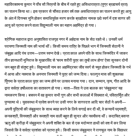
महाविरक्तमना कुमार ने पाँच सौ स्त्रियों के बीच में रहते हुए असिधाराव्रत (पूण्र ब्रह्मचर्य व्रत)
का पालन किया था। इस प्रकार से चौंसठ हजार वर्ष तक असधिाराव्रत का पालन करते हुए आयु
के अंत में दिगम्बर मुनि होकर समाधिपूर्वक मरण करके ब्रह्मोतर नामक छठे स्वर्ग में दश सागर की
आयु को प्राप्त करने वाला विद्युन्माली नाम का महान अहमिंद्र हो गया।
श्रेणिक महाराज द्वारा अनुशासित राजगृह नगर में अर्हद्दास नाम के सेठ रहते थे। उनकी धर्म
परायणा जिनमती नाम की भार्या थीं। किसी समय रात्रि के पिछले भाग में जिनमती सेठानी ने
जंबूवृक्ष आदि पंच उत्तम—उत्तम स्वप्न देखे। प्रात:काल अपने पति के साथ जिनमंदिर में जाकर
तीन ज्ञानधारी मुनिराज के मुखारविंद से ‘चरम शरीरी पुत्र का तुम्हें लाभ होगा’ ऐसा सुनकर दोनों
जन बहुत ही संतुष्ट हुये। विद्युन्माली नाम का अहमिंद्रचर जीव स्वर्ग से च्युत होकर जिनमती के गर्भ
में आया और नवमास के अनन्तर जिनमती ने पुत्र को जन्म दिया। फाल्गुन मास की शुक्लपक्ष
र्पूिणमा के प्रात:काल पुत्र का जन्म होने पर उत्सव मनाया गया। दान, सम्मान, नृत्य, गीत आदि के
द्वारा सर्वत्र हर्षोल्लास का वातावरण हो गया। माता—पिता ने उस बालक का ‘जंबूकुमार’ यह
नामकरण किया। बचपन में वह कुमार सभी गुण और सभी कलाओं में विख्यात थे, पवित्रर्मूित और
पुण्यात्मा थे। युवावस्था में प्रवेश करने पर उसी नगर के सागरदत्त आदि चार सेठों ने अपनी—
अपनी पुत्रियों की जंबूकुमार के साथ ब्याह करने के लिये सगाई कर दी थी, वे कन्यायें पद्मश्री,
कनकश्री, विनयश्री और रूपश्री नाम वाली बहुत ही सुन्दर और नवयौवना थीं। कदाचित् बसन्त
ऋतु की क्रीड़ा में जंबूकुमार ने अपनी शक्ति के बल से एक मदोन्मत्त हाथी को वश में कर लिया
जिससे कि वे सर्वत्र प्रशंसा को प्राप्त हुये। किसी समय जंबूकुमार ने रत्नचूल नाम के विद्याधर