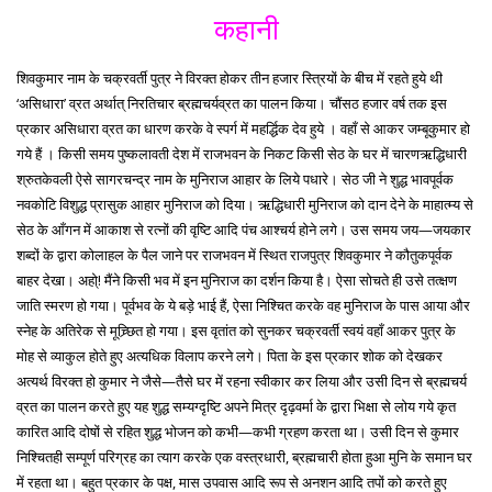
कहानी
शिवकुमार नाम के चक्रवर्ती पुत्र ने विरक्त होकर तीन हजार स्त्रियों के बीच में रहते हुये थी
‘असिधारा’ व्रत अर्थात् निरतिचार ब्रह्मचर्यव्रत का पालन किया। चौंसठ हजार वर्ष तक इस
प्रकार असिधारा व्रत का धारण करके वे स्पर्ग में महर्द्धिक देव हुये । वहाँ से आकर जम्बूकुमार हो
गये हैं । किसी समय पुष्कलावती देश में राजभवन के निकट किसी सेठ के घर में चारणऋद्धिधारी
श्रुतकेवली ऐसे सागरचन्द्र नाम के मुनिराज आहार के लिये पधारे। सेठ जी ने शुद्ध भावपूर्वक
नवकोटि विशुद्ध प्रासुक आहार मुनिराज को दिया। ऋद्धिधारी मुनिराज को दान देने के माहात्म्य से
सेठ के आँगन में आकाश से रत्नों की वृष्टि आदि पंच आश्चर्य होने लगे। उस समय जय—जयकार
शब्दों के द्वारा कोलाहल के पैल जाने पर राजभवन में स्थित राजपुत्र शिवकुमार ने कौतुकपूर्वक
बाहर देखा। अहो्! मैंने किसी भव में इन मुनिराज का दर्शन किया है। ऐसा सोचते ही उसे तत्क्षण
जाति स्मरण हो गया। पूर्वभव के ये बड़े भाई हैं, ऐसा निश्चित करके वह मुनिराज के पास आया और
स्नेह के अतिरेक से मूच्र्छित हो गया। इस वृतांत को सुनकर चक्रवर्ती स्वयं वहाँ आकर पुत्र के
मोह से व्याकुल होते हुए अत्यधिक विलाप करने लगे। पिता के इस प्रकार शोक को देखकर
अत्यर्थ विरक्त हो कुमार ने जैसे—तैसे घर में रहना स्वीकार कर लिया और उसी दिन से ब्रह्मचर्य
व्रत का पालन करते हुए यह शुद्ध सम्यग्दृष्टि अपने मित्र दृढ़वर्मा के द्वारा भिक्षा से लोय गये कृत
कारित आदि दोषों से रहित शुद्ध भोजन को कभी—कभी ग्रहण करता था। उसी दिन से कुमार
निश्चितही सम्पूर्ण परिग्रह का त्याग करके एक वस्त्रधारी, ब्रह्मचारी होता हुआ मुनि के समान घर
में रहता था। बहुत प्रकार के पक्ष, मास उपवास आदि रूप से अनशन आदि तपों को करते हुए