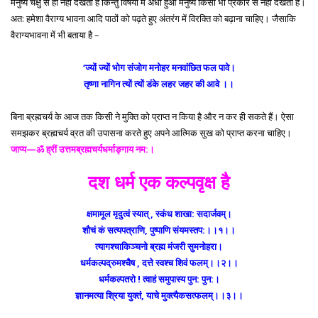
मनुष्य चक्षु से ही नहीं देखता है किन्तु विषयों में अंधा हुआ मनुष्य किसी भी प्रकार से नहीं देखता है।
अत: हमेशा वैराग्य भावना आदि पाठों को पढ़ते हुए अंतरंग में विरक्ति को बढ़ाना चाहिए। जैसाकि
वैराग्यभावना में भी बताया है –
‘ज्यों ज्यों भोग संजोग मनोहर मनवांछित फल पावे।
तृष्णा नागिन त्यों त्यों डंके लहर जहर की आवे ।।
बिना ब्रह्मचर्य के आज तक किसी ने मुक्ति को प्राप्त न किया है और न कर ही सकते हैं। ऐसा
समझकर ब्रह्मचर्य व्रत की उपासना करते हुए अपने आत्मिक सुख को प्राप्त करना चाहिए।
जाप्य—ॐ ह्रीं उत्तमब्रह्मचर्यधर्माङ्गाय नम:।
दश धर्म एक कल्पवृक्ष है
क्षमामूल मृदुत्वं स्यात् , स्कंध शाखा: सदार्जवम्।
शौचं कं सत्यपत्राणि, पुष्पाणि संयमस्तप:।।१।।
त्यागश्चाकिञ्चनो ब्रह्म मंजरी सुमनोहरा।
धर्मकल्पद्रुमश्चैष , दत्ते स्वश्च शिवं फलम्।।२।।
धर्मकल्पतरो ! त्वाहं समुपास्य पुन: पुन:।
ज्ञानमत्या श्रिया युक्तं, याचे मुक्त्यैकसत्फलम्।।३।।