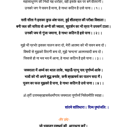
महासाधुगण की निधी यह धरोहर, वही इसके बल पर बनें वीतरागी।
उनको जग ने पावन है माना, हे नाथ! कठिन है उसे पाना।।१।।
सती सीता ने इसका कुछ अंश पाला, हुई शीलव्रत की परीक्षा विशाला।
बनी जल की सरिता वो अग्नी की ज्वाला, सुदर्शन का भी व्रत ने उपसर्ग टाला।
उनकी जय से गूंजा जमाना, हे नाथ! कठिन है इसे पाना।।२।।
मुझे भी प्रभो! इसका पालन करा दो, मेरी आतमा को भी पावन बना दो।
विषयों से मुझको विरागी बना दो, मुझे ‘चन्दना’ आत्मस्वादी बना दो।
जिससे हो ना भव भव में आना, हे नाथ! कठिन है इसे पाना।।३।।
जयमाला में अर्घ्य का थाल लाके, चढ़ाऊँ प्रभू पाद पूर्णार्घ्य आके।
भावों को भी अपने शुद्ध बनाके, करूँ ब्रह्मचर्य का पालन सदा मैं।
पूजन का फल मुझको है पाना, हे नाथ! कठिन है उसे पाना।।४।।
ॐ ह्रीं उत्तमब्रह्मचर्यधर्मांगाय जयमाला पूर्णार्घ्यं निर्वपामीति स्वाहा।
शांतये शांतिधारा। दिव्य पुष्पांजलि:।
-शेर छंद-
जो भव्यजन दशधर्म की, आराधना करें।