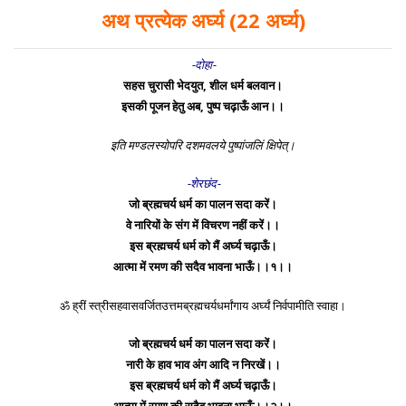
अथ प्रत्येक अर्घ्य (22 अर्घ्य)
-दोहा-
सहस चुरासी भेदयुत, शील धर्म बलवान।
इसकी पूजन हेतु अब, पुष्प चढ़ाऊँ आन।।
इति मण्डलस्योपरि दशमवलये पुष्पांजलिं क्षिपेत्।
-शेरछंद-
जो ब्रह्मचर्य धर्म का पालन सदा करें।
वे नारियों के संग में विचरण नहीं करें।।
इस ब्रह्मचर्य धर्म को मैं अर्घ्य चढ़ाऊँ।
आत्मा में रमण की सदैव भावना भाऊँ।।१।।
ॐ ह्रीं स्त्रीसहवासवर्जितउत्तमब्रह्मचर्यधर्मांगाय अर्घ्यं निर्वपामीति स्वाहा।
जो ब्रह्मचर्य धर्म का पालन सदा करें।
नारी के हाव भाव अंग आदि न निरखें।।
इस ब्रह्मचर्य धर्म को मैं अर्घ्य चढ़ाऊँ।