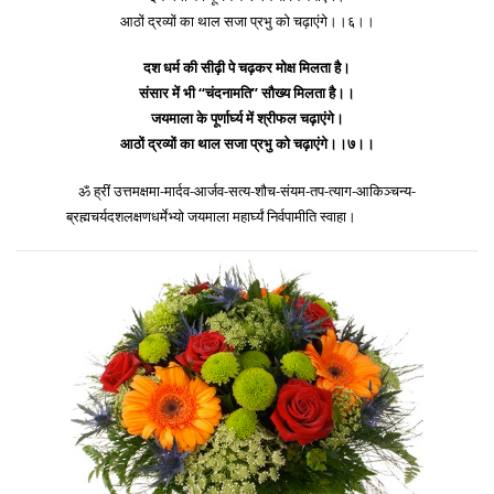
आठों द्रव्यों का थाल सजा प्रभु को चढ़ाएंगे।।६।।
दश धर्म की सीढ़ी पे चढ़कर मोक्ष मिलता है।
संसार में भी ‘‘चंदनामति’’ सौख्य मिलता है।।
जयमाला के पूर्णार्घ्य में श्रीफल चढ़ाएंगे।
आठों द्रव्यों का थाल सजा प्रभु को चढ़ाएंगे।।७।।
ॐ ह्रीं उत्तमक्षमा-मार्दव-आर्जव-सत्य-शौच-संयम-तप-त्याग-आकिञ्चन्य-
ब्रह्मचर्यदशलक्षणधर्मेभ्यो जयमाला महार्घ्यं निर्वपामीति स्वाहा।