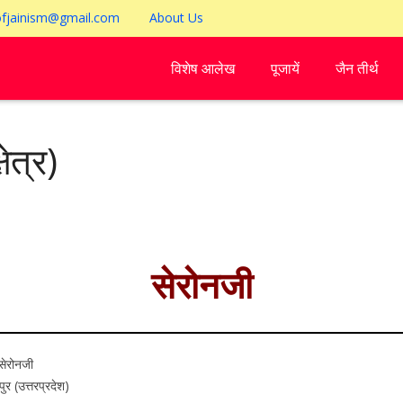
ofjainism@gmail.com
About Us
विशेष आलेख
पूजायें
जैन तीर्थ
ेत्र)
सेरोनजी
 सेरोनजी
र (उत्तरप्रदेश)