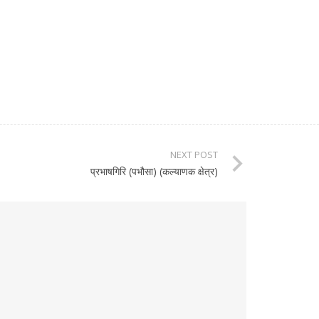
NEXT POST
प्रभाषगिरि (पभौसा) (कल्याणक क्षेत्र)