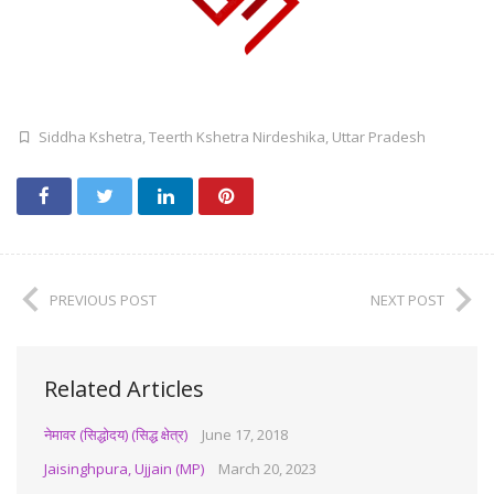
Siddha Kshetra
,
Teerth Kshetra Nirdeshika
,
Uttar Pradesh
PREVIOUS POST
NEXT POST
Related Articles
नेमावर (सिद्धोदय) (सिद्ध क्षेत्र)
June 17, 2018
Jaisinghpura, Ujjain (MP)
March 20, 2023