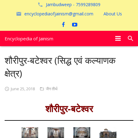
Jambudweep - 7599289809
encyclopediaofjainism@gmail.com
About Us
Encyclopedia of Jainism
विशेष आलेख
शौरीपुर-बटेश्वर (सिद्ध एवं कल्याणक
पूजायें
क्षेत्र)
जैन तीर्थ
June 25, 2018
जैन तीर्थ
अयोध्या
शौरीपुर-बटेश्वर