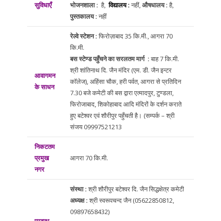
सुविधाएँ
भोजनशाला :
है,
विद्यालय :
नहीं,
औषधालय :
है,
पुस्तकालय :
नहीं
रेल्वे स्टेशन :
फिरोज़ाबाद 35 कि.मी., आगरा 70
कि.मी.
बस स्टेण्ड पहुँचने का सरलतम मार्ग :
बाह 7 कि.मी.
श्री शांतिनाथ दि. जैन मंदिर (एम. डी. जैन इन्टर
आवागमन
कॉलेज), अहिंसा चौक, हरी पर्वत, आगरा से प्रतिदिन
के साधन
7.30 बजे कमेटी की बस द्वारा एत्मादपुर, टुण्डला,
फिरोजाबाद, शिकोहाबाद आदि मंदिरों के दर्शन कराते
हुए बटेश्वर एवं शौरीपुर पहुँचती है। (सम्पर्क – श्री
संजय 09997521213
निकटतम
प्रमुख
आगरा 70 कि.मी.
नगर
संस्था :
श्री शौरीपुर बटेश्वर दि. जैन सिद्धक्षेत्र कमेटी
अध्यक्ष :
श्री स्वरूपचन्द जैन (05622850812,
09897658432)