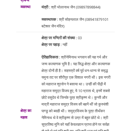
प्रबन्ध
व्यवस्था
मंत्री :
श्री भोलानाथ जैन (09897898844)
व्यवस्थापक :
श्री सोहनलाल जैन (08941879101
बटेश्वर जैन मंदिर)
क्षेत्र पर मन्दिरों की संख्या :
03
क्षेत्र पर पहाड़ :
नहीं
ऐतिहासिकता :
श्रीनेमिनाथ भगवान की यह गर्भ और
जन्म कल्याणक भूमि है। यह सिद्ध क्षेत्र और कल्याणक
क्षेत्र दोनों ही है। सहस्त्रों वर्ष पूर्व धन-धान्य से समृद्ध
यमुना तट पर शौरीपुर एक विशाल नगरी थी। इस नगरी
को महाराज शूरसेन ने बसाया था। उन्हीं की पीढ़ी में
महाराज समुद्र विजय हुए, ये 10 भ्राता थे, इनमें सबसे
छोटे वसुदेव थे जिनके पुत्र श्रीकृष्ण थे। कुन्ती और
माद्री महाराज समुद्र विजय की बहनें थीं जो कुरुवंशी
क्षेत्र का
पाण्डु को ब्याही थी। समुद्रविजय के पुत्र तीर्थंकर
महत्व
नेमिनाथ थे वे श्रीकृष्ण से उम्र में बहुत छोटे थे। श्री
सुप्रतिष्ठ मुनि को यहाँ केवलज्ञान प्राप्त होने पर सर्वज्ञ
हो गये थे एवं मुनि श्री यम, मुनि श्री धन्य एवं मुनि श्री