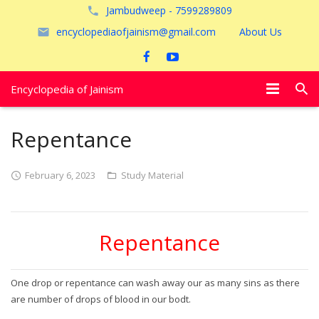
Jambudweep - 7599289809
encyclopediaofjainism@gmail.com
About Us
Encyclopedia of Jainism
विशेष आलेख
Repentance
पूजायें
February 6, 2023
Study Material
जैन तीर्थ
अयोध्या
Repentance
One drop or repentance can wash away our as many sins as there
are number of drops of blood in our bodt.