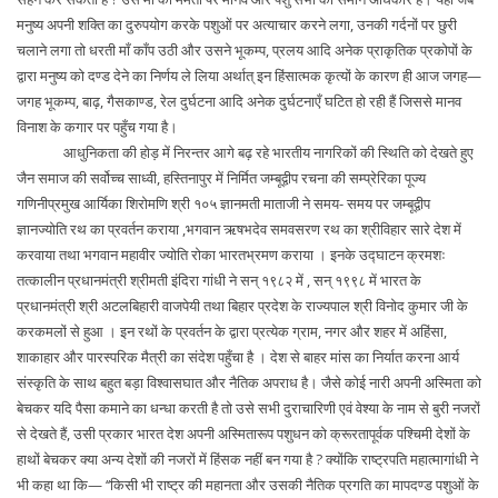
मनुष्य अपनी शक्ति का दुरुपयोग करके पशुओं पर अत्याचार करने लगा, उनकी गर्दनों पर छुरी
चलाने लगा तो धरती माँ काँप उठी और उसने भूकम्प, प्रलय आदि अनेक प्राकृतिक प्रकोपों के
द्वारा मनुष्य को दण्ड देने का निर्णय ले लिया अर्थात् इन हिंसात्मक कृत्यों के कारण ही आज जगह—
जगह भूकम्प, बाढ़, गैसकाण्ड, रेल दुर्घटना आदि अनेक दुर्घटनाएँ घटित हो रही हैं जिससे मानव
विनाश के कगार पर पहुँच गया है।
आधुनिकता की होड़ में निरन्तर आगे बढ़ रहे भारतीय नागरिकों की स्थिति को देखते हुए
जैन समाज की सर्वोच्च साध्वी, हस्तिनापुर में निर्मित जम्बूद्वीप रचना की सम्प्रेरिका पूज्य
गणिनीप्रमुख आर्यिका शिरोमणि श्री १०५ ज्ञानमती माताजी ने समय- समय पर जम्बूद्वीप
ज्ञानज्योति रथ का प्रवर्तन कराया ,भगवान ऋषभदेव समवसरण रथ का श्रीविहार सारे देश में
करवाया तथा भगवान महावीर ज्योति रोका भारतभ्रमण कराया । इनके उद्घाटन क्रमशः
तत्कालीन प्रधानमंत्री श्रीमती इंदिरा गांधी ने सन् १९८२ में , सन् १९९८ में भारत के
प्रधानमंत्री श्री अटलबिहारी वाजपेयी तथा बिहार प्रदेश के राज्यपाल श्री विनोद कुमार जी के
करकमलों से हुआ । इन रथों के प्रवर्तन के द्वारा प्रत्येक ग्राम, नगर और शहर में अहिंसा,
शाकाहार और पारस्परिक मैत्री का संदेश पहुँचा है । देश से बाहर मांस का निर्यात करना आर्य
संस्कृति के साथ बहुत बड़ा विश्वासघात और नैतिक अपराध है। जैसे कोई नारी अपनी अस्मिता को
बेचकर यदि पैसा कमाने का धन्धा करती है तो उसे सभी दुराचारिणी एवं वेश्या के नाम से बुरी नजरों
से देखते हैं, उसी प्रकार भारत देश अपनी अस्मितारूप पशुधन को क्रूरतापूर्वक पश्चिमी देशों के
हाथों बेचकर क्या अन्य देशों की नजरों में हिंसक नहीं बन गया है ? क्योंकि राष्ट्रपति महात्मागांधी ने
भी कहा था कि— ‘‘किसी भी राष्ट्र की महानता और उसकी नैतिक प्रगति का मापदण्ड पशुओं के