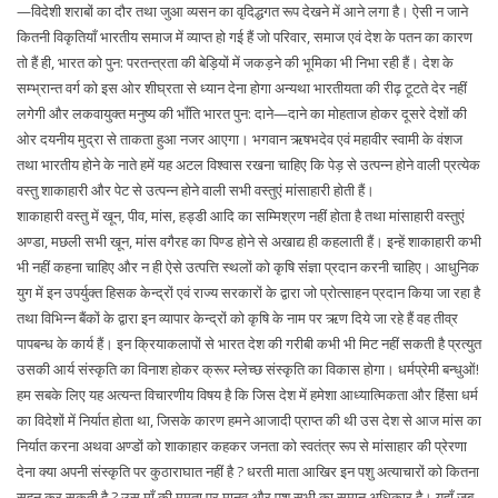
—विदेशी शराबों का दौर तथा जुआ व्यसन का वृदिद्धगत रूप देखने में आने लगा है। ऐसी न जाने
कितनी विकृतियाँ भारतीय समाज में व्याप्त हो गई हैं जो परिवार, समाज एवं देश के पतन का कारण
तो हैं ही, भारत को पुन: परतन्त्रता की बेड़ियों में जकड़ने की भूमिका भी निभा रही हैं। देश के
सम्भ्रान्त वर्ग को इस ओर शीघ्रता से ध्यान देना होगा अन्यथा भारतीयता की रीढ़ टूटते देर नहीं
लगेगी और लकवायुक्त मनुष्य की भाँति भारत पुन: दाने—दाने का मोहताज होकर दूसरे देशों की
ओर दयनीय मुद्रा से ताकता हुआ नजर आएगा। भगवान ऋषभदेव एवं महावीर स्वामी के वंशज
तथा भारतीय होने के नाते हमें यह अटल विश्वास रखना चाहिए कि पेड़ से उत्पन्न होने वाली प्रत्येक
वस्तु शाकाहारी और पेट से उत्पन्न होने वाली सभी वस्तुएं मांसाहारी होती हैं।
शाकाहारी वस्तु में खून, पीव, मांस, हड्डी आदि का सम्मिश्रण नहीं होता है तथा मांसाहारी वस्तुएं
अण्डा, मछली सभी खून, मांस वगैरह का पिण्ड होने से अखाद्य ही कहलाती हैं। इन्हें शाकाहारी कभी
भी नहीं कहना चाहिए और न ही ऐसे उत्पत्ति स्थलों को कृषि संंज्ञा प्रदान करनी चाहिए। आधुनिक
युग में इन उपर्युक्त हिसक केन्द्रों एवं राज्य सरकारों के द्वारा जो प्रोत्साहन प्रदान किया जा रहा है
तथा विभिन्न बैंकों के द्वारा इन व्यापार केन्द्रों को कृषि के नाम पर ऋण दिये जा रहे हैं वह तीव्र
पापबन्ध के कार्य हैं। इन क्रियाकलापों से भारत देश की गरीबी कभी भी मिट नहीं सकती है प्रत्युत
उसकी आर्य संस्कृति का विनाश होकर क्रूर म्लेच्छ संस्कृति का विकास होगा। धर्मप्रेमी बन्धुओं!
हम सबके लिए यह अत्यन्त विचारणीय विषय है कि जिस देश में हमेशा आध्यात्मिकता और हिंसा धर्म
का विदेशों में निर्यात होता था, जिसके कारण हमने आजादी प्राप्त की थी उस देश से आज मांस का
निर्यात करना अथवा अण्डों को शाकाहार कहकर जनता को स्वतंत्र रूप से मांसाहार की प्रेरणा
देना क्या अपनी संस्कृति पर कुठाराघात नहीं है ? धरती माता आखिर इन पशु अत्याचारों को कितना
सहन कर सकती है ? उस माँ की ममता पर मानव और पशु सभी का समान अधिकार है। यहाँ जब