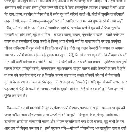
परन्तु इसे कलियुग का अभिशाप कहा जाए अथवा पाश्चात्य संस्कृति का आक्रमण ? इसे मानवीय
अत्याचार कहें अथवा अत्याधुनिक बनने की होड़ में छिपा अमानुषिक व्यवहार ? समझ में नहीं आता
कि राम, कृष्ण, महावीर के जिस देश में सदैव दूध की नदियाँ बहती थीं, खेतों में सुगन्धित हरियाली
लहराती थी, सड़क के आजू—बाजू वृक्षों पर लगे स्वादिष्ट फल मन को मुग्ध करते थे तथा जहाँ
गरीब, अमीर सभी के घर गोधन से समाविष्ट रहते थे, प्रत्येक घरों में दूध की पौष्टिक सुगन्धि
महकती थी और बच्चे, बूढ़े सभी मिल—बांटकर काजू, बादाम, मूंगफलियाँ खाते—खाते मनोरंजन
करते तथा रामलीलाएँ देखा करते थे किन्तु आज बीसवीं सदी के समापन दौर पर इस उपर्युक्त
जीवन प्रक्रिया में बहुत तेजी से विकृति आ रही है। जैसे पशु पालन केन्द्रों के स्थान पर लगभग
समस्त राज्यों में अनेक बड़े—बड़े बूचड़खाने खुल गये हैं, जिनसे सतत खून की नदियाँ बहकर धरती
माता की छाती कम्पित कर रही हैं। हरे—भरे खेतों की जगह धरती का तमाम—प्रतिशत भाग मुर्गी
पालन केन्द्र (पॉल्ट्री फार्म), मत्स्यपालन, सुअरपालन, कछुवा पालन आदि केन्द्रों के रूप में कृषि
के नाम को कलंकित कर रहा है जिसके कारण सड़क पर चलते पथिकों को वहाँ से निकलती
दुर्गन्ध के कारण नाक बन्द करके द्रुतगति से कदम बढ़ाने पड़ते हैं। यदि भूल से कभी उधर नजर
पड़ जाए तो पेड़ों के फलों की जगह अण्डों के दुर्दर्शन होने लगते हैं जो हृदय को दुर्गन्धित घृणा से
पूरित कर देता है।
गरीब—अमीर सभी भारतीयों के कुछ प्रतिशत घरों में अब प्रात:काल से ही गरम—गरम दूध की
जगह नशीली चाय और उसके साथ अण्डों से बनी वस्तुएँ—बिस्कुट, केक, पेस्ट्री आदि तथा
डायरेक्ट अण्डों का मांसाहारी नाश्ता और भोजन प्रचलित हो गया है जो बालक, वृद्ध सभी के मन
और तन को विकृत कर रहा है। इसी प्रकार गाँव—गाँव की चौपालों पर अब सामूहिक रूप से देशी