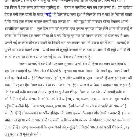
तथा आपके द्वारा मारे गये ये पशु भी जन्म—जन्मान्तर तक आपसे बदला लिए बिना नहीं रहेंगे।
इस विषय में एक सत्य कथानक प्रसिद्ध है— पंजाब में सरहिन्द नाम का एक कस्बा है। वहां ककैया
ईंट से बनी एक हवेली के बाहर
‘‘उर्दू’’
में शिलालेख लगा हुआ है जिसके बारे में वहां के निवासी बताते
हैं कि ‘‘वहां एक सतना नामक कसाई रहा करता था। जो पशुओं को मारकर गोश्त बेचकर अपनी
आजीविका चलाता था। एक दिन शाम को उसका एक पुराना ग्राहक गोश्त लेने आया तो कसाई ने
सोचा कि मेरे पास इस समय गोश्त तो है नहीं किन्तु ग्राहक को वापस करना भी ठीक नहीं है अत:
उसने नई तरकीब सोचकर बकरे के पिछले भाग पर कटार मारी तो बकरा हंसने लगा। कसाई के
पूछने पर बकरा कहने लगा—अभी तक तो तू मुझे मस्तक से काटता था और मैं भी तुझे आगे से ही
काटा करता था लेकिन आज यह नई परम्परा देखकर मैं हंस रहा हूँ।
सतना कसाई ने बकरे की यह बात सुनकर उसी दिन से हिंसा का त्याग कर दिया था।
यही अमर कहानी इस शिलालेख में लिखी है। इसके यह तथ्य निकला कि अपने द्वारा सताये जाने
वाले प्राणियों की आहें निश्चित रूप से हमें दु:ख और अशांति ही प्रदान करती हैं अत: हमें इंसान की
शक्ल में रहकर हैवानियत का सर्वथा त्याग करना चाहिए। अन्त में अधिक न कहकर यही कहना है
कि देश की कृषि व्यवस्था से मांसाहारी वस्तुओं का शीघ्र निष्कासन करके उसे सच्ची कृषि की
कोटि में लाएं और संसार के कोने—कोने में अहिंसा, सत्य, करुणा, दया, मानवता का शुभ सन्देश
पहुँचाएँ, क्योंकि हिंसा, क्रूरता, कत्ल, हत्या तथा हैवानियत की भारतीय संस्कृति के साथ कोई
संगति नहीं है। कत्लखाने भारतीय इतिहास के साथ क्रूर खिलवाड़ और गम्भीर कपट हैं । मांस
चाहे लाल हो या सफेद, भारत और उसकी ऋषि एवं कृषि परम्परा के पवित्र ललाट पर कलंक का
टीका ही है। प्रभु कत्लखानों के प्रबन्धकों को सद्बुद्धि दे , जिससे भारत की धरती शीघ्र बेगुनाह
लहू प्रवाह से मुक्त हो सके।