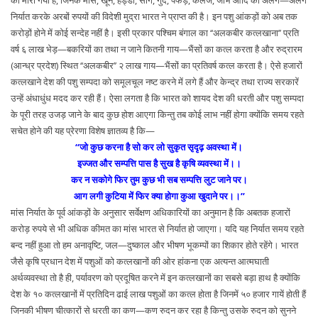
को मारा गया है, जिनके मांस, खून, हड्डी, सींग, गुर्दे, पेफड़े, कलेजे, जीभ आदि को अलग—अलग
निर्यात करके अरबों रुपयों की विदेशी मुद्रा भारत ने प्राप्त की है। इन पशु आंकड़ों को अब तक
करोड़ों होने में कोई सन्देह नहीं है। इसी प्रकार पश्चिम बंगाल का ‘‘अलकबीर कत्लखाना’’ प्रति
वर्ष ६ लाख भेड़—बकरियों का तथा न जाने कितनी गाय—भैंसों का कत्ल करता है और रुद्रारम
(आन्ध्र प्रदेश) स्थित ‘‘अलकबीर’’ २ लाख गाय—भैंसों का प्रतिवर्ष कत्ल करता है। ऐसे हजारों
कत्लखाने देश की पशु सम्पदा को समूलचूल नष्ट करने में लगे हैं और केन्द्र तथा राज्य सरकारें
उन्हें अंधाधुंध मदद कर रही हैं। ऐसा लगता है कि भारत को शायद देश की धरती और पशु सम्पदा
के पूरी तरह उजड़ जाने के बाद कुछ होश आएगा किन्तु तब कोई लाभ नहीं होगा क्योंकि समय रहते
सचेत होने की यह प्रेरणा विशेष ज्ञातव्य है कि—
‘‘जो कुछ करना है सो कर लो सुकृत सृदृढ़ अवस्था में।
इज्जत और सम्पत्ति पास है सुख है कृषि व्यवस्था में।।
कर न सकोगे फिर तुम कुछ भी सब सम्पत्ति लुट जाने पर।
आग लगी कुटिया में फिर क्या होगा कुआ खुदाने पर।।’’
मांस निर्यात के पूर्व आंकड़ों के अनुसार सर्वेक्षण अधिकारियों का अनुमान है कि अबतक हजारों
करोड़ रुपये से भी अधिक कीमत का मांस भारत से निर्यात हो जाएगा। यदि यह निर्यात समय रहते
बन्द नहीं हुआ तो हम अनावृष्टि, जल—दुष्काल और भीषण भूकम्पों का शिकार होते रहेंगे। भारत
जैसे कृषि प्रधान देश में पशुओं को कत्लखानों की ओर हांकना एक अत्यन्त आत्मघाती
अर्थव्यवस्था तो है ही, पर्यावरण को प्रदूषित करने में इन कत्लखानों का सबसे बड़ा हाथ है क्योंकि
देश के १० कत्लखानों में प्रतिदिन ढाई लाख पशुओं का कत्ल होता है जिनमें ५० हजार गायें होती हैं
जिनकी भीषण चीत्कारों से धरती का कण—कण रुदन कर रहा है किन्तु उसके रुदन को सुनने