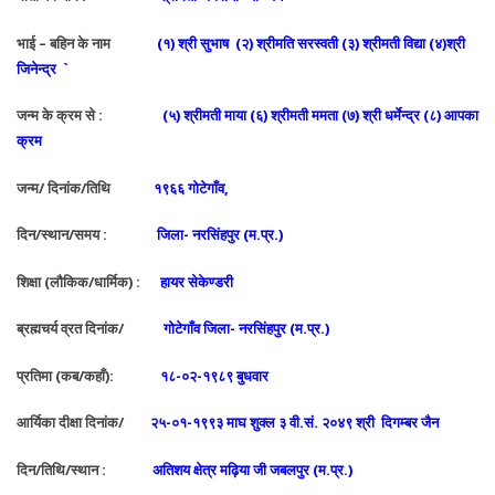
भाई – बहिन के नाम
(१) श्री सुभाष (२) श्रीमति सरस्वती (३) श्रीमती विद्या (४)श्री
जिनेन्द्र `
जन्म के क्रम से :
(५) श्रीमती माया (६) श्रीमती ममता (७) श्री धर्मेन्द्र (८) आपका
क्रम
जन्म/ दिनांक/तिथि
१९६६ गोटेगाँव,
दिन/स्थान/समय :
जिला- नरसिंहपुर (म.प्र.)
शिक्षा (लौकिक/धार्मिक) :
हायर सेकेण्डरी
ब्रह्मचर्य व्रत दिनांक/
गोटेगाँव जिला- नरसिंहपुर (म.प्र.)
प्रतिमा (कब/कहाँ):
१८-०२-१९८९ बुधवार
आर्यिका दीक्षा दिनांक/
२५-०१-१९९३ माघ शुक्ल ३ वी.सं. २०४९ श्री दिगम्बर जैन
दिन/तिथि/स्थान :
अतिशय क्षेत्र मढ़िया जी जबलपुर (म.प्र.)