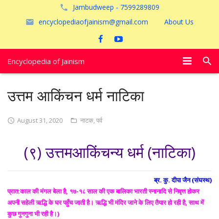
Jambudweep - 7599289809
encyclopediaofjainism@gmail.com
About Us
Encyclopedia of Jainism
विशेष आलेख
उत्तम आकिंचन धर्म नाटिका
पूजायें
August 31, 2020
नाटक
,
पर्व
जैन तीर्थ
(९) उत्तमआकिंचन्य धर्म (नाटिका)
अयोध्या
ब्र. कु. दीपा जैन (संघस्थ)
प्रात:काल की मंगल बेला है, १७-१८ साल की एक बालिका भारती स्नानादि से निवृत्त होकर
अपनी सहेली ऋद्धि के घर पहुँच जाती है। ऋद्धि भी मंदिर जाने के लिए तैयार हो रही है, साथ में
कुछ गुनगुना भी रही है।)