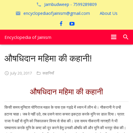
Jambudweep - 7599289809
encyclopediaofjainism@gmail.com
About Us
Encyclopedia of Jainism
विशेष आलेख
औषधिदान महिमा की कहानी!
पूजायें
July 20, 2017
कहानियाँ
जैन तीर्थ
औषधिदान महिमा की कहानी
अयोध्या
किसी समय मुनिदत्त योगिराज महल के पास एक गड्ढे में ध्यान में लीन थे। नौकरानी ने उन्हें
हटाना चाहा। जब वे नहीं उठे, तब उसने सारा कचरा इकट्ठा करके मुनि पर डाल दिया। प्रात:
राजा ने वहाँ से मुनि को निकालकर विनय से सेवा की। उस समय नौकरानी नागश्री ने भी
पश्चात्ताप करके मुनि के कष्ट को दूर करने हेतु उनकी औषधि की और मुनि की भरपूर सेवा की।