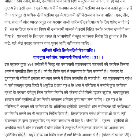
चाहिए। स्वयं स्नान, भोजन, दन्तधावन आदि किस दिशा में मुख करके करना, चाहिए यह सब
दृष्टव्य है। इसी प्रकार गृहचैत्यालय में विराजमान करने वाली प्रतिमा का प्रमाण बताते हुए कहा है
कि ११ अंगुल से अधिक ऊँची प्रतिमा गृह चैत्यालय में नहीं विराजमान करना चाहिए। एक, तीन,
पांच, सात, नौ और ग्यारह अंगुल तक प्रमाण वाली प्रतिमाएँ गृहचैत्यालय के लिए श्रेष्ठ मानी गई
हैं। यह प्रतिष्ठा ग्रंथ का विषय भी उमास्वामी आचार्य ने इसमें निहित करके अत्यन्त उपयोगी बना
दिया है। श्रावकों के लिए एक जगह तो आचार्यश्री ने बहुत आवश्यक निर्देश देते हुए कहा है कि
फटे, गले, मैले वस्त्र पहनकर दान, पूजन आदि नहीं करना चाहिए।
खण्डिते गलिते छिन्ने मलिने चैव वाससि।
दान पूजा जपो होम: स्वाध्यायो विफलं भवेत्।।३९।।
इस प्रकार कुल ४७६ श्लोकों में निबद्ध यह उमास्वामी श्रावकाचार श्रावकों की प्रत्येक क्रिया
अपने में समाहित किए हुए हैं। जो कि विशेष रूप से स्वाध्याय के लिए उपयोगी है। पंथवाद के
दुराग्रह से रहित ही इसका स्वाध्याय करने में विशेष उपलब्धि हो सकती है। यह श्रावकाचार ग्रंथ
पं. श्री हलायुध द्वारा हिन्दी में अनुदित है तथा ग्रंथ के अन्त में परिशिष्ट में उन्होंने कुछ प्रतिष्ठा
ग्रंथों के प्रमाण देते हुए जिन प्रतिमा निर्माण की प्रेरणा दी है जिसे पढ़कर सुडौल, समचतुरस्र
आकार वाली प्रतिमाओं का निर्माण कराकर अतिशय पुण्य लाभ लेना चाहिए। इस ग्रंथ के
परिशिष्ट में भगवान की प्रतिमाओं के अतिरिक्त श्रीदेवी, श्रुतदेवी और सर्वाण्हयक्ष की प्रतिमाओं
का निर्माण करने का भी सप्रमाण निर्देश किया है। त्रिलोकसार ग्रंथ की गाथाओं पर पं. श्री
टोडरमल जी द्वारा प्रस्तुत किए गए शंका समाधान भी दिए हैं। जैसा कि— प्रश्न—श्रीदेवी तो
धनादिक रूप है और सरस्वती ये दोऊ लोक में उत्कृष्ट हैं तातें इनका देवांगना का आकार रूप
प्रतिबिम्ब होई है। बहुरि दोऊ यक्ष विशेष भक्त हैं तातैं तिनके आकार हो हैं। (पंडित टोडरमल जी)।