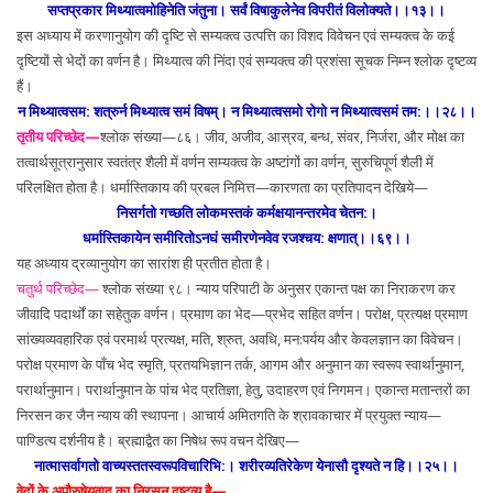
सप्तप्रकार मिथ्यात्वमोहिनेति जंतुना। सर्वं विषाकुलेनेव विपरीतं विलोक्यते।।१३।
।
इस अध्याय में करणानुयोग की दृष्टि से सम्यक्त्व उत्पत्ति का विशद विवेचन एवं सम्यक्त्व के कई
दृष्टियों से भेदों का वर्णन है। मिथ्यात्व की निंदा एवं सम्यक्त्व की प्रशंसा सूचक निम्न श्लोक दृष्टव्य
हैं।
न मिथ्यात्वसम: शत्रुर्न मिथ्यात्व समं विषम्। न मिथ्यात्वसमो रोगो न मिथ्यात्वसमं तम:।।२८।।
तृतीय परिच्छेद—
श्लोक संख्या—८६। जीव, अजीव, आस्रव, बन्ध, संवर, निर्जरा, और मोक्ष का
तत्वार्थसूत्रानुसार स्वतंत्र शैली में वर्णन सम्यक्त्व के अष्टांगों का वर्णन, सुरुचिपूर्ण शैली में
परिलक्षित होता है। धर्मास्तिकाय की प्रबल निमित्त—कारणता का प्रतिपादन देखिये—
निसर्गतो गच्छति लोकमस्तकं कर्मक्षयानन्तरमेव चेतन:।
धर्मास्तिकायेन समीरितोऽनघं समीरणेनवेव रजश्चय: क्षणात्।।६९।।
यह अध्याय द्रव्यानुयोग का सारांश ही प्रतीत होता है।
चतुर्थ परिच्छेद—
श्लोक संख्या ९८। न्याय परिपाटी के अनुसर एकान्त पक्ष का निराकरण कर
जीवादि पदार्थों का सहेतुक वर्णन। प्रमाण का भेद—प्रभेद सहित वर्णन। परोक्ष, प्रत्यक्ष प्रमाण
सांख्यव्यवहारिक एवं परमार्थ प्रत्यक्ष, मति, श्रुत, अवधि, मन:पर्यय और केवलज्ञान का विवेचन।
परोक्ष प्रमाण के पाँच भेद स्मृति, प्रतयभिज्ञान तर्क, आगम और अनुमान का स्वरूप स्वार्थानुमान,
परार्थानुमान। परार्थानुमान के पांच भेद प्रतिज्ञा, हेतु, उदाहरण एवं निगमन। एकान्त मतान्तरों का
निरसन कर जैन न्याय की स्थापना। आचार्य अमितगति के श्रावकाचार में प्रयुक्त न्याय—
पाण्डित्य दर्शनीय है। ब्रह्माद्वैत का निषेध रूप वचन देखिए—
नात्मासर्वागतो वाच्यस्ततस्वरूपविचारिभि:। शरीरव्यतिरेकेण येनासौ दृश्यते न हि।।२५।।
वेदों के अपौरुषेयवाद का निरसन दृष्टव्य है—