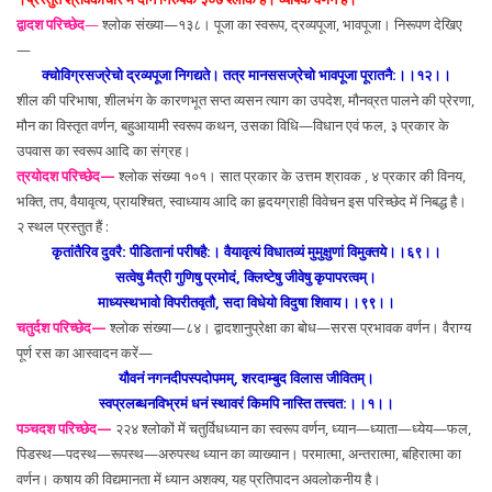
द्वादश परिच्छेद
—
श्लोक संख्या—१३८। पूजा का स्वरूप, द्रव्यपूजा, भावपूजा। निरूपण देखिए
—
क्चोविग्रसज्रेचो द्रव्यपूजा निगद्यते। तत्र मानससज्रेचो भावपूजा पूरातनै:।।१२।।
शील की परिभाषा, शीलभंग के कारणभूत सप्त व्यसन त्याग का उपदेश, मौनव्रत पालने की प्रेरणा,
मौन का विस्तृत वर्णन, बहुआयामी स्वरूप कथन, उसका विधि—विधान एवं फल, ३ प्रकार के
उपवास का स्वरूप आदि का संग्रह।
त्रयोदश परिच्छेद—
श्लोक संख्या १०१। सात प्रकार के उत्तम श्रावक , ४ प्रकार की विनय,
भक्ति, तप, वैयावृत्य, प्रायश्चित, स्वाध्याय आदि का हृदयग्राही विवेचन इस परिच्छेद में निबद्ध है।
२ स्थल प्रस्तुत हैं :
कृतांतैरिव दुवरै: पीडितानां परीषहै:। वैयावृत्यं विधातव्यं मुमुक्षुणां विमुक्तये।।६९।।
सत्वेषु मैत्री गुणिषु प्रमोदं, क्लिष्टेषु जीवेषु कृपापरत्वम्।
माध्यस्थभावो विपरीतवृतौ, सदा विधेयो विदुषा शिवाय।।९९।।
चतुर्दश परिच्छेद—
श्लोक संख्या—८४। द्वादशानुप्रेक्षा का बोध—सरस प्रभावक वर्णन। वैराग्य
पूर्ण रस का आस्वादन करें—
यौवनं नगनदीपस्पदोपमम्, शरदाम्बुद विलास जीवितम्।
स्वप्रलब्धनविभ्रमं धनं स्थावरं किमपि नास्ति तत्त्वत:।।१।।
पञ्चदश परिच्छेद—
२२४ श्लोकों में चतुर्विधध्यान का स्वरूप वर्णन, ध्यान—ध्याता—ध्येय—फल,
पिडस्थ—पदस्थ—रूपस्थ—अरुपस्थ ध्यान का व्याख्यान। परमात्मा, अन्तरात्मा, बहिरात्मा का
वर्णन। कषाय की विद्यमानता में ध्यान अशक्य, यह प्रतिपादन अवलोकनीय है।