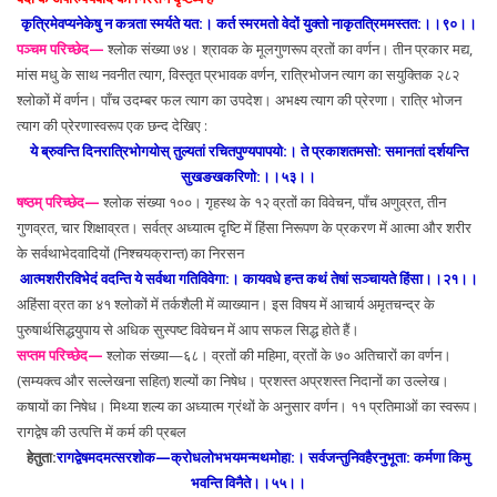
कृत्रिमेवप्यनेकेषु न कत्र्ता स्मर्यते यत:। कर्त स्मरमतो वेदों युक्तो नाकृतत्रिममस्तत:।।९०।।
पञ्चम परिच्छेद—
श्लोक संख्या ७४। श्रावक के मूलगुणरूप व्रतों का वर्णन। तीन प्रकार मद्य,
मांस मधु के साथ नवनीत त्याग, विस्तृत प्रभावक वर्णन, रात्रिभोजन त्याग का सयुक्तिक २८२
श्लोकों में वर्णन। पाँच उदम्बर फल त्याग का उपदेश। अभक्ष्य त्याग की प्रेरणा। रात्रि भोजन
त्याग की प्रेरणास्वरूप एक छन्द देखिए :
ये ब्रुवन्ति दिनरात्रिभोगयोस् तुल्यतां रचितपुण्यपापयो:। ते प्रकाशतमसो: समानतां दर्शयन्ति
सुखङखकरिणो:।।५३।।
षष्ठम् परिच्छेद—
श्लोक संख्या १००। गृहस्थ के १२ व्रतों का विवेचन, पाँच अणुव्रत, तीन
गुणव्रत, चार शिक्षाव्रत। सर्वत्र अध्यात्म दृष्टि में हिंसा निरूपण के प्रकरण में आत्मा और शरीर
के सर्वथाभेदवादियों (निश्चयक्रान्त) का निरसन
आत्मशरीरविभेदं वदन्ति ये सर्वथा गतिविवेगा:। कायवधे हन्त कथं तेषां सञ्चायते हिंसा।।२१।।
अहिंसा व्रत का ४१ श्लोकों में तर्कशैली में व्याख्यान। इस विषय में आचार्य अमृतचन्द्र के
पुरुषार्थसिद्धयुपाय से अधिक सुस्पष्ट विवेचन में आप सफल सिद्ध होते हैं।
सप्तम परिच्छेद—
श्लोक संख्या—६८। व्रतों की महिमा, व्रतों के ७० अतिचारों का वर्णन।
(सम्यक्त्व और सल्लेखना सहित) शल्यों का निषेध। प्रशस्त अप्रशस्त निदानों का उल्लेख।
कषायों का निषेध। मिथ्या शल्य का अध्यात्म ग्रंथों के अनुसार वर्णन। ११ प्रतिमाओं का स्वरूप।
रागद्वेष की उत्पत्ति में कर्म की प्रबल
हेतुता:
रागद्वेषमदमत्सरशोक—क्रोधलोभभयमन्मथमोहा:। सर्वजन्तुनिवहैरनुभूता: कर्मणा किमु
भवन्ति विनैते।।५५।।