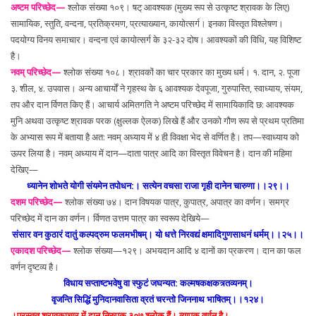
अष्टम परिच्छेद—
श्लोक संख्या १०९। षट् आवश्यक (मुख्य रूप से उत्कृष्ट श्रावक के लिए)
सामायिक, स्तुति, वन्दना, प्रतिक्रमण, प्रत्याख्यान, कायोत्सर्ग। इनका विस्तृत विश्लेषण।
पदयोग्य विनय समाचार। वन्दना एवं कायोत्सर्ग के ३२-३२ दोष। आवश्यकों की विधि, यह विशिष्ट
है।
नवम् परिच्छेद—
श्लोक संख्या १०८। श्रावकों का चार प्रकार का मुख्य धर्म। १. दान, २. पूजा
३. शील, ४. उपवास। अन्य आचार्यों ने गृहस्थ के ६ आवश्यक देवपूजा, गुरुपास्ति, स्वाध्याय, संयम,
तप और दान र्विणत किए हैं। आचार्य अमितगति ने अष्टम परिच्छेद में सामायिकादि छ: आवश्यक
मुनि अथवा उत्कृष्ट श्रावक परक (क्षुल्लक ऐलक) लिखे हैं और उनको गौण रूप से प्रथम प्रतिमा
के अभ्यास रूप में बताया है अत: नवम् अध्याय में ४ ही विवक्षा भेद से वर्णित है। तप—स्वाध्याय को
ऊपर लिया है। नवम् अध्याय में दान—दाता पात्र आदि का विस्तृत विवेचन है। दान की महिमा
देखिए—
ध्यानेन शोभते योगी संयमेन तपोधन:। सत्येन वचसा राजा गृही दानेन चारुणा।।२९।।
दशम परिच्छेद—
श्लोक संख्या ७४। दान विषयक पात्र, कुपात्र, अपात्र का वर्णन। समग्र
परिच्छेद में दान का वर्णन। र्विणत उत्तम पात्र का स्वरूप देखिये—
संसार वन कुठारं दातुं कल्पद्रुम फलमभीषम्। यो धत्ते निरवद्यं क्षमादिगुणसाधनं धर्मम्।।२५।।
एकादश परिच्छेद—
श्लोक संख्या—१२९। अभयदान आदि ४ दानों का प्रकरण। दान का फल
वर्णन दृष्टव्य है।
विधाय सप्ताष्टभवेषु वा स्फुटं जघन्यत: कल्मषकक्षकत्र्तव्यनम्।
वृजन्ति सिद्धिं मुनिदानवासिता व्रतं चरन्तो जिननाथ भाषितम्।।१२४।
।
प्रस्तुत श्रावकाचार में दान निरुपक ३०७ श्लोक हैं। व्यापक वर्णन है।