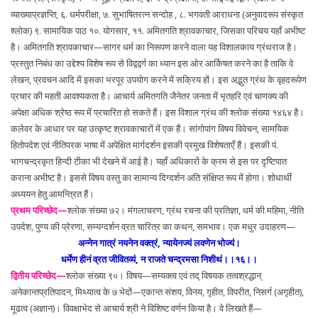
व्याख्याप्रज्ञप्ति, ६. धर्मपरीक्षा, ७. सुभाषितरत्न सन्दोह , ८. भगवती आराधना (अनुवादरूप संस्कृत
श्लोक) ९. सामायिक पाठ १०. योगसार, ११. अमितगति श्रावकाचार, जिसका परिचय यहाँ अभीष्ट
है। अमितगति श्रावकाचार—सागर धर्म का निरूपण करने वाला यह विशालकाय ग्रंथराज है।
प्रस्तुत निबंध का उद्देश्य विशेष रूप से विद्वद्वर्ग का ध्यान इस ओर आर्किषत करने का है ताकि वे
लेखन, प्रवचन आदि में इसका भरपूर उपयोग करने में सक्रिय हों। इस अद्भुत ग्रंथ के वृहदरूपेण
प्रचार की महती आवश्यकता है। आचार्य अमितगति जैनेतर जनता में भृतहरि एवं चाणक्य की
अपेक्षा अधिक श्रेष्ठ रूप में प्रचारित हो सकते हैं। इस विशाल ग्रंथ की श्लोक संख्या १४६४ है।
कलेवर के आधार पर यह उत्कृष्ट श्रावकाचारों में एक हैं। सांगोपांग विषय विवेचन, सामयिक
हितोपदेश एवं नीतिपरक भाषा में अपेक्षित मार्गदर्शन इसकी प्रमुख विशेषताएँ हैं। इसकी पं.
भागचन्द्रकृत हिन्दी टीका भी देखने में आई है। यहाँ अधिकारों के क्रम से इस पर दृष्टिपात
कराना अभीष्ट है। इससे विषय वस्तु का सामान्य दिग्दर्शन अति संक्षिप्त रूप में होगा। शोधार्थी
अध्ययन हेतु आमन्त्रित हैं।
प्रथम परिच्छेद—
श्लोक संख्या ७२। मंगलाचरण, ग्रंथ रचना की प्रतिज्ञा, धर्म की महिमा, नीति
उपदेश, पुण्य की प्रेरणा, सम्यग्दर्शन व्रत चारित्र का कथन, समभाव। एक मधुर उदाहरण—
अन्नेन गात्रं नयनेन वक्त्रं, न्यायेनज्यं लवणेन भोज्यं।
धर्मेण हीनं व्रत जीवितव्यं, न राजते चन्द्रमसा निशीथं।।१६।।
द्वितीय परिच्छेद—
श्लोक संख्या ९०। विषय—सम्यक्त्व एवं तद् विषयक तत्वश्रद्धान्
अनेकान्तप्रतिपादन, मिथ्यात्व के ७ भेदों—एकान्त संशय, विनय, गृहीत, विपरीत, निसर्ग (अगृहीत),
मूढत्व (अज्ञान)। विवक्षाभेद से आचार्य श्री ने विशिष्ट वर्णन किया है। वे लिखते हैं—