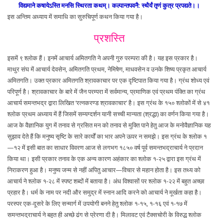
विद्यमाने कषायेऽस्ति मनसि स्थिरता कथम्। कल्पान्तपवनै: स्थैर्यं तृणं कुत्र प्रपद्यते।।
इस अन्तिम अध्याय में समाधि का सुरुचिपूर्ण कथन किया गया है।
प्रशस्ति
इसमें ९ श्लोक हैं। इनमें आचार्य अमितगति ने अपनी गुरु परम्परा की है। यह इस प्रकार है।
माथुर संघ में आचार्य देवसेन, अमितगति प्रथम, नेमिषेण, माधवसेन व उनके शिष्य प्रकृत आचार्य
अमितगति। उक्त प्रकार अमितगति श्रावकाचार पर एक दृष्टिपात किया गया है। ग्रंथ शोध्य एवं
परिपूर्ण है। श्रावकाचार के बारे में जैन परम्परा में सर्वमान्य, प्रमाणिक एवं प्रथम पंक्ति का ग्रंथ
आचार्य समन्तभद्र द्वारा लिखित ‘रत्नकरण्ड श्रावकाचार’ है। इस ग्रंथ के १५० श्लोकों में से ४१
श्लोक प्रथम अध्याय में हैं जिसमें सम्यग्दर्शन यानी सच्ची मान्यता (श्रद्धा) का वर्णन किया गया है।
आज के वैज्ञानिक युग में तनाव से ग्रसित मन को तनाव से मुक्ति पाने हेतु आज के मनोवैज्ञानिक यह
सुझाव देते हैं कि मनुष्य सृष्टि के सारे कार्यों का भार अपने ऊपर न समझे। इस ग्रंथ के श्लोक १
—१२ में इसी बात का साधार विवरण आज से लगभग १८५० वर्ष पूर्व समन्तभद्राचार्य ने प्रदान
किया था। इसी प्रकार तनाव के एक अन्य कारण अहंकार का श्लोक १-२५ द्वारा इस ग्रंथ में
निराकरण हुआ है। मनुष्य जन्म से नहीं अपितु आचार—विचार से महान होता है। इस तथ्य को
आचार्य ने श्लोक १-२८ में स्पष्ट शब्दों में बताया है। अंध विश्वासों पर श्लोक १-२२ में बहुत अच्छा
प्रहार है। धर्म के नाम पर नदी और समुद्र में स्नान आदि करने को आचार्य ने मूर्खता कहा है।
परस्पर एक-दूसरे के लिए सन्मार्ग में उपयोगी बनने हेतु श्लोक १-१५, १-१६ एवं १-१७ में
समन्तभद्राचार्य ने बहुत ही अच्छे ढंग से प्रेरणा दी है। मिलावट एवं टैक्सचोरी के विरुद्ध श्लोक