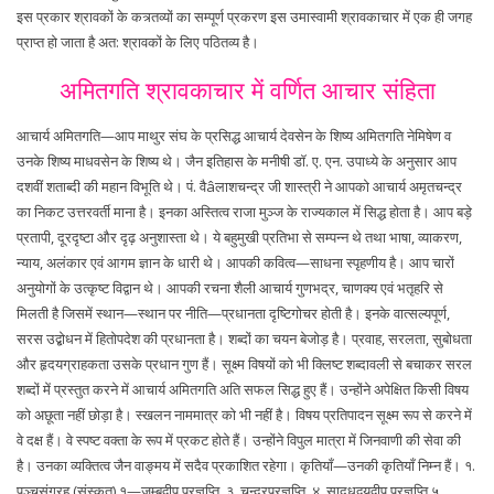
इस प्रकार श्रावकों के कत्र्तव्यों का सम्पूर्ण प्रकरण इस उमास्वामी श्रावकाचार में एक ही जगह
प्राप्त हो जाता है अत: श्रावकों के लिए पठितव्य है।
अमितगति श्रावकाचार में वर्णित आचार संहिता
आचार्य अमितगति—आप माथुर संघ के प्रसिद्ध आचार्य देवसेन के शिष्य अमितगति नेमिषेण व
उनके शिष्य माधवसेन के शिष्य थे। जैन इतिहास के मनीषी डॉ. ए. एन. उपाध्ये के अनुसार आप
दशवीं शताब्दी की महान विभूति थे। पं. वैâलाशचन्द्र जी शास्त्री ने आपको आचार्य अमृतचन्द्र
का निकट उत्तरवर्ती माना है। इनका अस्तित्व राजा मुञ्ज के राज्यकाल में सिद्ध होता है। आप बड़े
प्रतापी, दूरदृष्टा और दृढ़ अनुशास्ता थे। ये बहुमुखी प्रतिभा से सम्पन्न थे तथा भाषा, व्याकरण,
न्याय, अलंकार एवं आगम ज्ञान के धारी थे। आपकी कवित्व—साधना स्पृहणीय है। आप चारों
अनुयोगों के उत्कृष्ट विद्वान थे। आपकी रचना शैली आचार्य गुणभद्र, चाणक्य एवं भतृहरि से
मिलती है जिसमें स्थान—स्थान पर नीति—प्रधानता दृष्टिगोचर होती है। इनके वात्सल्यपूर्ण,
सरस उद्बोधन में हितोपदेश की प्रधानता है। शब्दों का चयन बेजोड़ है। प्रवाह, सरलता, सुबोधता
और हृदयग्राहकता उसके प्रधान गुण हैं। सूक्ष्म विषयों को भी क्लिष्ट शब्दावली से बचाकर सरल
शब्दों में प्रस्तुत करने में आचार्य अमितगति अति सफल सिद्ध हुए हैं। उन्होंने अपेक्षित किसी विषय
को अछूता नहीं छोड़ा है। स्खलन नाममात्र को भी नहीं है। विषय प्रतिपादन सूक्ष्म रूप से करने में
वे दक्ष हैं। वे स्पष्ट वक्ता के रूप में प्रकट होते हैं। उन्होंने विपुल मात्रा में जिनवाणी की सेवा की
है। उनका व्यक्तित्व जैन वाङ्मय में सदैव प्रकाशित रहेगा। कृतियाँ—उनकी कृतियाँ निम्न हैं। १.
पञ्चसंग्रह (संस्कृत) १—जम्बूद्वीप प्रज्ञप्ति, ३. चन्द्रप्रज्ञप्ति, ४. साद्र्धद्वयद्वीप प्रज्ञप्ति ५.