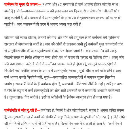
कर्मबन्ध के मुख्य दो कारण—
(१) योग और (२) कषाय से ही कर्म आकृष्ट होकर जीव के साथ
बंधते हैं। योगों—मन—वचन—काय की हलनचलन रूप क्रिया से कार्मण वर्गणा जीव की ओर
आकृष्ट होती हैं, और कषाय से ये आत्मप्रदेशों के साथ एक क्षेत्रावगाहरूप सम्बन्ध को प्राप्त हो
जाती हैं। आगे चलकर ये ही उदय में आकर अपना फल देती हैं।
जीवात्मा को स्वच्छ दीवाल, कषायों को गोंद और योग को वायु मान लें तो कर्मबन्ध की प्रक्रिया
सरलता से बोधगम्य हो जाती है। योग की आँधी से उड़कर आयी हुई कर्मरूपी धूल कषायरूपी गोंद
से अनुरंजित जीव की आत्मप्रदेशरूपी दीवाल पर चिपक जाती है। कषायरूपी गोंद की पकड़
जितनी सबल या निर्बल (तीव्र या मन्द) होगी, बंध भी उतना ही प्रगाढ़ या शिथिल होगा। अस्तु जीव
यदि कषायभाव न करे तो योगों से कर्मों का आगमन भले ही होता रहे, परन्तु वे आत्मप्रदेशों से
चिपकेंगे नहीं! क्योंकि कषाय के अभाव में आत्मप्रदेश स्वच्छ , सूखी दीवाल की भांति रहेंगे। अत:
कर्म आकर उनसे चिपकेंगे नहीं, सूखे—कषायरहित आत्मप्रदेशों से लगकर तुरन्त खिरगिर
जायेंगे। सकषायी जीवों के ही कर्मबन्ध होता है, अकषायी—वीतरागी जीवों के नहीं। अरिहन्त दशा
में योग के सद्भाव में कर्म आत्मप्रदेशों की ओर आते अवश्य हैं पर वे कषाय के अभाव में बंधते नहीं
हैं। तुरन्त झड़/ गिर जाते हैं। इसी से अरिहंन्तों के ईर्यापथ आस्रव होना ही कहा गया है।
कर्मसंगति से जीव दु:खी हैं—
कर्म जड़ हैं, निबर्ल है और जीव चेतन है, सबल है, अनन्त शक्ति संपन्न
है, परन्तु अनादिकाल से कर्मों की संगति से चतुर्गति के भ्रमण के दु:खों को भोग रहा है । जैसे लोहे
की संगति से अग्नि भी घनों से पीटी जाती है। किसी विचारक ने ठीक ही तो कहा है—‘कर्म विचारे