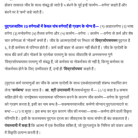
होकर तत्काल जीव के साथ संबद्ध हो जाते है ५ बंधने के पूर्व इन्हें ‘कार्मण—वर्गणा’ कहते हैं और
बंधने पर वे ‘कर्म‘ कहे जाते हैं।
पुद्गलजातिय २३ वर्गणाओं में केवल पांच वर्गणाएँ ही ग्रहण के योग्य हैं—
(१) आहारवर्गणा (२) भाषा
वर्गणा (३) मनोवर्गणा (४) तैजस वर्गणा और (५) कार्मण—वर्गणा । कार्मण —वर्गणा से कर्म और शेष
चार वर्गणाआ से ‘नोकर्म’ बनते हैं। जीव के आत्मप्रदेशों पर स्थित जो
विस्रसोपचयरूप
पुद्गल है
६, वे ही कर्मरूप से परिणत होते हैं। कर्म कहीं बाहर से आकर नहीं बँधते हैं। जीव के प्रदेशों के
साथ बँधे कर्म और नोकर्म के प्रत्येक परमाणु के साथ जीवराशि से अनन्तानन्त गुणे
‘विस्रसोपचयरूप परमाणु भी संबद्ध हैं, जो कर्मरूप या नोकर्मरूप तो नहीं है, किन्तु कर्मरूप या
नोकर्मरूप होने के लिए उम्मीदवार हैं, उन्हें ही
‘विस्रसोपचय’
कहते हैं।
(पुद्गल कर्म परमाणुओं का जीव के आत्म प्रदेशों के साथ एकक्षेत्रावगाही संबन्ध स्थापित कर
लेना
‘कर्मबन्ध’
कहा जाता है।
आ. श्री उमास्वामी ने
तत्वार्थसूत्र में— (८/२) कहा है ७ कषाय
सहित होने से/ रागद्वेषरूप भावनात्मक परिणमन करने के कारण जीव कार्मण—वर्गणा के पुद्गलों
को ग्रहण करता है, इसी का नाम बन्ध है—सकषायत्त्वाज्जीव: कर्मणो योग्यान् पुद्गलानादत्ते स:
बन्ध’—८/२ त.सूत्र। इस बन्ध का मूल कारण जीव की मनसा—वाचा—कर्मणा होने वाली विकृत
परिणति है। इसी के फलस्वरूप पुद्गल द्रव्य का जीवद्रव्य के साथ संयोग ही बंध कहलाता है।
पंचाध्यायी में कहा है
कि आत्मा में एक वैभाविक शक्ति है, जो पुद्गलपुंज के निमित्त को पाकर आत्मा
में विकृति उत्पन्न करती है।