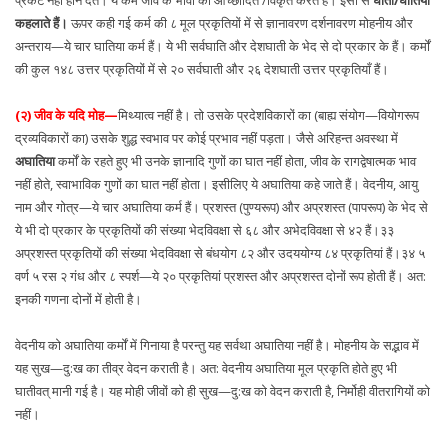
कहलाते हैं।
ऊपर कही गई कर्म की ८ मूल प्रकृतियों में से ज्ञानावरण दर्शनावरण मोहनीय और
अन्तराय—ये चार घातिया कर्म हैं। ये भी सर्वघाति और देशघाती के भेद से दो प्रकार के हैं। कर्मों
की कुल १४८ उत्तर प्रकृतियों में से २० सर्वघाती और २६ देशघाती उत्तर प्रकृतियाँ हैं।
(२) जीव के यदि मोह—
मिथ्यात्व नहीं है। तो उसके प्रदेशविकारों का (बाह्य संयोग—वियोगरूप
द्रव्यविकारों का) उसके शुद्ध स्वभाव पर कोई प्रभाव नहीं पड़ता। जैसे अरिहन्त अवस्था में
अघातिया
कर्मों के रहते हुए भी उनके ज्ञानादि गुणों का घात नहीं होता, जीव के रागद्वेषात्मक भाव
नहीं होते, स्वाभाविक गुणों का घात नहीं होता। इसीलिए ये अघातिया कहे जाते हैं। वेदनीय, आयु
नाम और गोत्र—ये चार अघातिया कर्म हैं। प्रशस्त (पुण्यरूप) और अप्रशस्त (पापरूप) के भेद से
ये भी दो प्रकार के प्रकृतियों की संख्या भेदविवक्षा से ६८ और अभेदविवक्षा से ४२ हैं।३३
अप्रशस्त प्रकृतियों की संख्या भेदविवक्षा से बंधयोग ८२ और उदययोग्य ८४ प्रकृतियां हैं।३४ ५
वर्ण ५ रस २ गंध और ८ स्पर्श—ये २० प्रकृतियां प्रशस्त और अप्रशस्त दोनों रूप होती हैं। अत:
इनकी गणना दोनों में होती है।
वेदनीय को अघातिया कर्मों में गिनाया है परन्तु यह सर्वथा अघातिया नहीं है। मोहनीय के सद्भाव में
यह सुख—दु:ख का तीव्र वेदन कराती है। अत: वेदनीय अघातिया मूल प्रकृति होते हुए भी
घातीवत् मानी गई है। यह मोही जीवों को ही सुख—दु:ख को वेदन कराती है, निर्मोही वीतरागियों को
नहीं।