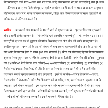
विकारोत्पादक वाले पित्त—कफ उसे रस रक्त आदि परिणमनरूप भेद को करा देते हैं, वैसे ही आत्म
—परिणाम द्वारा ग्रहण किये गये पुद्गल प्रवेश करते समय ही अपनी सामथ्र्य से आवरण अनुभवन,
मोहोत्पादन, भवधारण, नाना जातिरूप नामकरण, गोत्र और विघ्नकरण की सामथ्र्य युक्त होने से
अनेक रूप से परिणमन करते हैं।
कर्मभेद—
द्रव्यकर्म और भावकर्म के भेद से कर्म दो प्रकार का है— पुद्गलपिंड रूप द्रव्यकर्म
और उसकी शक्ति भावकर्म है— ‘‘पोगलपिंडं दव्वं तस्सत्ति भावकम्मं तु’’ —गो. कर्मकाण्ड।।६।।
शास्त्रों में प्रधान रूप से पुद्गल की पर्याय क्रियाप्रधान और जीव की पर्याय भावप्रधान है।
इसलिए पुद्गल—वर्गणाओं के आपसी संबन्ध से बना स्कन्ध द्रव्यकर्म है और जीव के उपयोग में
राग आदि के कारण ज्ञेयों के साथ हुआ बन्ध भावकर्म है। योगों की परिस्पन्द क्रिया के फलस्वरूप
द्रव्यकर्मरूप पुद्गलस्कन्ध जीव के आत्म प्रदेशों के साथ बँधते हैं। वर्गणाभेद की अपेक्षा—पुद्गल
की २३ वर्गणाओं में से केवल पांच वर्गणाएँ—(१) आहारवर्गणाएं (२) भाषावर्गणाएं (३) मनोवर्गणाएं (४)
तेजोवर्गणाएं (५) कार्मणवर्गणाएं ही जीव के द्वारा कर्मरूप से ग्रहण करने योग्य हैं। उन्हें जीव
द्रव्यकर्म रूप से ग्रहण करता है और छोड़ता है। इनमें से कार्मण—वर्गणा से कार्मण—शरीर,
तैजसवर्गणा से तैजसशरीर और शेष तीन वर्गणाओं से शरीर, भाषा, श्वासोच्छवास, द्रव्यमन आदि
बनते हैं। इसे नोकर्म कहते हैं। इस प्रकार कर्म और नोकर्म—ये द्रव्यकर्म के दो भेद हैं। जीव
जिस प्रकार योगों द्वारा कार्मण—वर्गणाओं को ग्रहण करता है, उसी प्रकार शरीर संबन्धी नोकर्म
—वर्गणाओं को भी ग्रहण करता है। इसमें नामकर्म निमित्त होता है।
जीव का उपयोग रूप भावकर्म संकल्परूप होने से गणनीय नहीं है, परन्तु स्थूलरूप से भावकर्म को