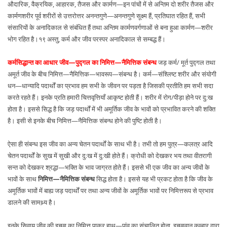
औदारिक, वैक्रयिक, आहारक, तैजस और कार्मण—इन पांचों में से अन्तिम दो शरीर तैजस और
कार्मणशरीर पूर्व शरीरों से उत्तरोत्तर अनन्तगुणे—अनन्तगुणे सूक्ष्म हैं, प्रतिघात रहित हैं, सभी
संसारियों के अनादिकाल से संबंधित हैं तथा अन्तिम कार्मणवर्गणाओं से बना हुआ कार्मण—शरीर
भोग रहित है।१९ अस्तु, कर्म और जीव परस्पर अनादिकाल से सम्बद्ध हैं।
कर्मसिद्धान्त का आधार जीव—पुद्गल का निमित्त—नैमित्तिक संबन्ध
जड़ कर्म/ मूर्त पुद्गल तथा
अमूर्त जीव के बीच निमित्त—नैमित्तिक—भावरूप—संबन्ध है। कर्म—संश्लिष्ट शरीर और संयोगी
धन—धान्यादि पदार्थों का प्रभाव हम सभी के जीवन पर पड़ता है जिसकी प्रतीति हम सभी सदा
करते रहते हैं। इनके प्रति हमारी चित्तवृत्तियाँ आकृष्ट होती हैं। शरीर में रोग/पीड़ा होने पर दु:ख
होता है। इससे सिद्ध है कि जड़ पदार्थों में भी अमूर्तिक जीव के भावों को प्रभावित करने की शक्ति
है। इसी से इनके बीच निमित्त—नैमित्तिक संबन्ध होने की पुष्टि होती है।
ऐसा ही संबन्ध इस जीव का अन्य चेतन पदार्थों के साथ भी है। तभी तो हम पुत्र—कलत्र आदि
चेतन पदार्थों के सुख में सुखी और दु:ख में दु:खी होते हैं। क्रोधी को देखकर भय तथा वीतरागी
सन्त को देखकर श्रद्धा—भक्ति के भाव जाग्रत होते हैं। इससे भी एक जीव का अन्य जीवों के
भावों के साथ
निमित्त—नैमित्तिक संबन्ध
सिद्ध होता है। इससे यह भी प्रकट होता है कि जीव के
अमूर्तिक भावों में बाह्य जड़ पदार्थों पर तथा अन्य जीवों के अमूर्तिक भावों पर निमित्तरूप से प्रभाव
डालने की सामथ्र्य है।
इनके सिवाय जीव की इच्छा का निमित्त पाकर हाथ—पांव का संचालित होना, इच्छावान कुम्हार द्वारा