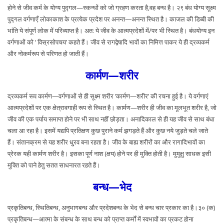
होने से जीव कर्म के योग्य पुद्गल—स्कन्धों को जो ग्रहण करता है,वह बन्ध है। २९ बंध योग्य सूक्ष्म
पुद्गल वर्गणाएँ लोकाकाश के प्रत्येक प्रदेश पर अनन्त—अनन्त स्थित है। काजल की डिब्बी की
भांति ये संपूर्ण लोक में परिव्याप्त है। अत: ये जीव के आत्मप्रदेशों में/पर भी स्थित है। बंधयोग्य इन
वर्गणाओं को ‘ विस्रसोपचय’ कहते हैं। जीव से रागद्वेषादि भावों का निमित्त पाकर ये ही द्रव्यकर्म
और नोकर्मरूप से परिणत हो जाती हैं।
कार्मण—शरीर
द्रव्यकर्म रूप कार्मण—वर्गणाओं से ही सूक्ष्म शरीर ‘कार्मण—शरीर’ की रचना हुई है। ये वर्गणाएं
आत्मप्रदेशों पर एक क्षेत्रावगाही रूप से स्थित है। कार्मण—शरीर ही जीव का मूलभूत शरीर है, जो
जीव की एक पर्याय समाप्त होने पर भी साथ नहीं छोड़ता। अनादिकाल से ही यह जीव से साथ बंधा
चला आ रहा है। इसमें यद्यपि प्रतिक्षण कुछ पुराने कर्म झगड़ते हैं और कुछ नये जुड़ते चले जाते
हैं। संतानक्रम से यह शरीर धु्रव बना रहता है। जीव के बाह्य शरीरों का और रागादिभावों का
प्रेरक यही कार्मण शरीर है। इसका पूर्ण नाश (क्षय) होने पर ही मुक्ति होती है। मुमुक्षु साधक इसी
मुक्ति को पाने हेतु सतत साधनारत रहते हैं।
बन्ध—भेद
प्रकृतिबन्ध, स्थितिबन्ध, अनुभागबन्ध और प्रदेशबन्ध के भेद से बन्ध चार प्रकार का है।३० (क)
प्रकृतिबन्ध—आत्मा के संबन्ध के साथ बन्ध को प्राप्त कर्मों में स्वभावों का प्रकट होना