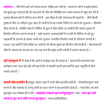
समाधान—
जैसे पीने वाले को शराब पागल/ मोहित कर देती है। शराब के नशे में मदहोश होकर
सब कुछ भूल जाता है वैसे ही जड़ कर्म भी जीव को विमोहित कर अपने स्वभाव से च्युत कर देते हैं
अर्थात् विभावभावों में परिणत करा देते हैं। इस विषय में श्री टोडरमलजी कहते हैं— जैसे किसी
पुरूष के सिर पर मंत्रित धूल डाल दी जाती है तो वह उसके निमित्त से अपने को भूलकर—विपरीत
चेष्टा करता है ; क्योंकि मंत्र के निमित्त से धूल में ऐसी शक्ति आ जाती है कि सयाना पुरूष भी
विपरीत परिणमन करने लगता है। इसी प्रकार आत्मप्रदेशों में रागादि के निमित्त से बंधे हुए
जड़कर्मों के प्रभाव से आत्मा अपने को भूलकर नानाविध विपरीत भावों से परिणमन करती है।
फलत: जड़ कर्मों में ऐसी शक्ति आ जाती है जो चैतन्य पुरूष को विपरीत परिणमाती है। चेतनस्वभावी
जीव के स्वभाव का पराभव कर यह जड़ कर्म ही मनुष्य आदि पर्यायों में उत्पन्न कराता है।’’
श्री पद्मपुराण में
भी कहा है कि बलों में कर्मकृत बल ही प्रबल है। ‘बलानां हि समस्तानां बलं
कर्मकृतं परम्’’ तथा बड़े खेद की बात है कि ये संसारी प्राणी इन कर्मों के द्वारा चतुर्गति में कैसे
नचाये जाते हैं ?
संसारी जीव कर्माधीन है
वस्तुत: संसार दशा में सभी जीव कर्माधीन होते हैं। जैनदर्शनानुसार कर्म
करने में जीव स्वतंत्र है, परन्तु कर्मों का फल भोगने में वह कर्माधीन होता है—‘स्वयं किए जो कर्म
शुभाशुभ फल निश्चय ही वे देते’
‘‘अवश्यमेव भोक्तव्यं कृतं कर्मशुभाशुभम’’
तथा
‘‘स्वयं कृतं कर्म
यदात्मना पुरा फलं तदीयं लभते शुभाशुभम् ’’
भावना द्वात्रिंशिका।