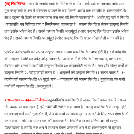
(ख) स्थितिबन्ध—
जीव के रागादि भावों के निमित्त से कार्मण—वर्गणाओं का ज्ञानावरणादि आठ
मूल प्रकृतियों के रूप में परिणमन हो जाने के बाद जितनी अवधि तक वह जीव के आत्मप्रदेशों के
साथ बद्धरूप से टिकी रहे उतना काल उस बन्ध की स्थिति कहलाती है। अर्थात् बद्ध कर्म में स्थिति
(कालावधि) का निश्चित होना
‘‘ स्थितिबन्ध’’
कहलाता है। जघन्य स्थिति से लेकर उत्कृष्ट स्थिति
तक इसके अनेक भेद हैं। सबसे जघन्य स्थिति अन्तर्मुहुर्त है और उत्कृष्ट स्थिति तक इसके अनेक
भेद हैं। सबसे जघन्य स्थिति अन्तर्मुहुर्त है और उत्कृष्ट स्थिति सत्तर कोड़ाकोड़ी सागर की है।
प्रत्येक कर्मप्रकृति की जघन्य उत्कृष्ट अथवा मध्यम बन्ध स्थिति अवश्य होती है। दर्शनमोहनीय
की उत्कृष्ट स्थिति ७० कोड़ाको़ड़ी सागर है। आठों कर्मों की स्थिति में ज्ञानावरण, दर्शनावरण,
वेदनीय और अन्तराय कर्मों की उत्कृष्ट स्थिति ३० कोड़ाकोड़ी सागर है। नाम और गोत्र कर्मों की
उत्कृष्ट स्थिति २० कोड़ाकोड़ी सागर है । आयुकर्म की उत्कृष्ट स्थिति ३३ सागर मात्र है।३५
वेदनीय की जघन्य स्थिति १२ मुहुर्त, नाम —गोत्रकर्मों की जघन्य स्थिति ८ मुहुर्त तथा शेष सभी
कर्मों की जघन्य स्थिति , अन्तमुहुर्त है।
बन्ध—सत्त्व—उदय—निर्जरा—
बद्धकर्मविशेष बन्धस्थिति से लेकर जितने काल तक बिना फल
दिए बेकार सा पड़ा रहता है, इसे
‘‘कर्म की सत्ता’
’ कहा जाता है। परन्तु बन्धस्थिति काल पूरा होने
पर जब वह कर्म फलोन्मुख होता है, जीव के भावों पर अपना प्रभाव डालने के लिए तत्पर होता है, तो
यह उसका—परिपाक या उदयकाल’’ कहलाता है। स्थितिकाल का अन्तिम क्षण ही वस्तुत:
’’उदयकाल’’ है,क्योंकि उस क्षण में वह फल देकर उत्तरवर्ती क्षण में ही आत्मप्रदेशों से छूटकर