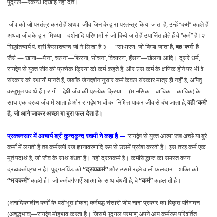
पुद्गल—स्कन्ध दिखाई नहीं देते।
जीव को जो परतंत्र करते हैं अथवा जीव जिन के द्वारा परतन्त्र किया जाता है, उन्हें ‘‘कर्म’’ कहते हैं
अथवा जीव के द्वारा मिथ्या—दर्शनादि परिणामों से जो किये जाते हैं उपार्जित होते हैं वे ‘‘कर्म’’ है।२
सिद्धांतचार्य पं. श्री कैलाशचन्द जी ने लिखा है ३ — ‘‘साधारण: जो किया जाता है,
वह ‘कर्म’
है।
जैसे — खाना—पीना, चलना—फिरना, सोचना, विचारना, हँसना—खेलना आदि। दूसरे धर्म,
रागद्वेष से युक्त जीव की प्रत्येक क्रिया को कर्म कहते है, और उस कर्म के क्षणिक होने पर भी वे
संस्कार को स्थायी मानते हैं, जबकि जैनदर्शनानुसार कर्म केवल संस्कार मात्र ही नहीं है, अपितु
वस्तुभूत पदार्थ हैं। रागी—द्वेषी जीव की प्रत्येक क्रिया— (मानसिक—वाचिक—कायिक) के
साथ एक द्रव्य जीव में आता है और रागद्वेष भावों का निमित्त पाकर जीव से बंध जाता है,
वही ‘कर्म’
है, जो आगे जाकर अच्छा या बुरा फल देता है।
प्रवचनसार में आचार्य श्री कुन्दकुन्द स्वामी ने कहा है —
‘रागद्वेष से युक्त आत्मा जब अच्छे या बुरे
कर्मों में लगती है तब कर्मरूपी रज ज्ञानावरणादि रूप से उसमें प्रवेश करती है। इस तरह कर्म एक
मूर्त पदार्थ है, जो जीव के साथ बंधता है। यही द्रव्यकर्म है। कर्मसिद्धान्त का समस्त वर्णन
द्रव्यकर्मप्रधान है। पुद्गलपिंड को
‘‘द्रव्यकर्म’’
और उसमें रहने वाली फलदान—शक्ति को
‘‘भावकर्म’’
कहते हैं। जो कर्मवर्गणाएँ आत्मा के साथ बंधती है, वे
‘‘कर्म’
’ कहलाती है।
(अनादिकालीन कर्मों के वशीभूत होकर) कर्मबद्ध संसारी जीव नाना प्रकार का विकृत परिणमन
(अशुद्धभाव)—रागद्वेष मोहभाव करता है। जिसमें पुद्गल परमाणु अपने आप कर्मरूप परिवर्तित