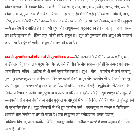
चौदह प्रकारों में विभक्त किया गया है—मिथ्यात्व, क्रोध, मान, माया, लोभ, हास्य, रति, अरति,
शोक, भय, जुगुप्सा तथा तीन वेद। ये सभी मोह, राग, द्वेष में गर्भित हैं। मिथ्यात्व—मोह में, मान,
लोभ, हास्य, रति और तीनों वेद—ये सात राग में तथा क्रोध, माया, अरति,शोक, भय और जुगुप्सा
—ये छह द्वेष में समाहित है। राग भी शुभ और अशुभ—दो प्रकार का है। दान, पूजा, दया, संयम,
तप आदि शुभराग है। हिंसा, झूठ, चोरी आदि अशुभ है। शुभ को पुण्यकर्म और अशुभ को पापकर्म
कहा गया है। द्वेष तो सर्वथा अशुभ /पापरूप ही होता है।
भाव से प्रभावित कर्म और कर्म से प्रभावित भाव
—
जैसे शराब पीने से पीने वाले के शरीर, मन,
नाड़ीतंत्र, क्रियाकलाप प्रभावित होते हैं, वैसे ही जीव के योग (आत्मप्रदेशों के कंपन) एवं उपयोग
(भाव विचार, संवेग—आवेग) से भी कर्म प्रभावित होते हैं। शुभ—योग—उपयोग से कर्म परमाणु
पुण्य-प्रशस्त/सुखदायी कर्मरूप में परिणमन करते हैं तो अशुभ योग-उपयोग से ही वे कर्म परमाणु
पाप (अशुभ—अप्रशस्त/ दु:खदायी) कर्मरूप से परिणमन कर लेते हैं। शुद्धोपयोग से/ आत्मा के
निर्मल परिणाम से कर्मपरमाणु पुण्य या पापरूप से परिणमन नहीं करते हैं। शुभ अशुभ और शुद्ध योग
—उपयोग से केवल बंधने वाले नवीन पुद्गल परमाणुओं में भी परिवर्तित होते हैं। अर्थात् पूर्वबद्ध कर्म
भी प्रभावित होते हैं। शुद्ध परिणामों से बंधे हुए प्राचीन कर्म—परमाणुआ के बन्धन में शिथिलता
आती है और निर्जरा या क्षय हो जाता है। इस सिद्धान्त को मनोविज्ञान, शरीर विज्ञान,
चिकित्साविज्ञान, जीनोमथ्योरी, विधि—कानून आदि भी स्वीकार करते हैं तथा अनुभव में भी ऐसा
आता है। देखिए—