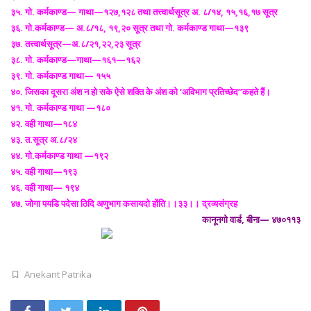
३५. गो. कर्मकाण्ड— गाथा—१२७,१२८ तथा तत्त्वार्थसूत्र अ. ८/१४, १५,१६,१७ सूत्र
३६. गो.कर्मकाण्ड— अ.८/१८, १९,२० सूत्र तथा गो. कर्मकाण्ड गाथा—१३९
३७. तत्त्वार्थसूत्र—अ.८/२१,२२,२३ सूत्र
३८. गो. कर्मकाण्ड—गाथा—१६१—१६२
३९. गो. कर्मकाण्ड गाथा— १५५
४०. जिसका दूसरा अंश न हो सके ऐसे शक्ति के अंश को ‘अविभाग प्रतिच्छेद’’कहते हैं।
४१. गो. कर्मकाण्ड गाथा —१८०
४२. वही गाथा—१८४
४३. त.सूत्र अ.८/२४
४४. गो.कर्मकाण्ड गाथा —१९२
४५. वही गाथा—१९३
४६. वही गाथा— १९४
४७. जोगा पयडि पदेसा ठिदि अणुभाग कसायदो होंति।।३३।। द्रव्यसंग्रह
कानूनगो वार्ड, बीना— ४७०११३
Anekant Patrika