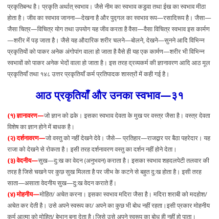
प्रकृतिबन्ध है। प्रकृति अर्थात् स्वभाव। जैसे नीम का स्वभाव कडुवा तथा ईख का स्वभाव मीठा
होता है। जीव का स्वभाव जानना—देखना है और पुद्गल का स्वभाव रूप—रसादिरूप है। जैसा—
जैसा चित्र—विचित्र योग तथा उपयोग यह जीव करता है वैसा—वैसा विचित्र स्वभाव इस कार्मण
—शरीर में पड़ जाता है। जैसे यह औदारिक शरीर चलने—बोलने, देखने—सुनने आदि विभिन्न
प्रकृतियों को पाकर अनेक अंगोपांग वाला हो जाता है वैसे ही यह एक कार्मण—शरीर भी विभिन्न
स्वभावों को पाकर अनेक भेदों वाला हो जाता है। इस तरह द्रव्यकर्म की ज्ञानावरण आदि आठ मूल
प्रकृतियाँ तथा १४८ उत्तर प्रकृतियाँ कर्म प्रतिपादक शास्त्रों में कही गई है।
आठ प्रकृतियाँ और उनका स्वभाव—३१
(१) ज्ञानावरण—
जो ज्ञान को ढके। इसका स्वभाव देवता के मुख पर वस्त्र जैसा है। वस्त्र देवता
विशेष का ज्ञान होने में बाधक है।
(२) दर्शनावरण—
जो वस्तु को नहीं देखने देवे। जैसे— प्रतिहार—राजद्वार पर बैठा पहरेदार। यह
राजा को देखने से रोकता है। इसी तरह दर्शनावरण वस्तु का दर्शन नहीं होने देता।
(३) वेदनीय—
सुख—दु:ख का वेदन (अनुभवन) कराता है। इसका स्वभाव शहदलपेटी तलवार की
तरह है जिसे चखने पर कुछ सुख मिलता है पर जीभ के कटने से बहुत दु:ख होता है। इसी तरह
साता—असाता वेदनीय सुख—दु:ख वेदन कराते हैं।
(४) मोहनीय—
मोहित/ अचेत करना। इसका स्वभाव मदिरा जैसा है। मदिरा शराबी को मदहोश/
अचेत कर देती है। उसे अपने स्वरूप का/ अपने का कुछ भी बोध नहीं रहता।इसी प्रकार मोहनीय
कर्म आत्मा को मोहित/ बेभान बना देता है।जिसे उसे अपने स्वरूप का बोध ही नहीं हो पाता।