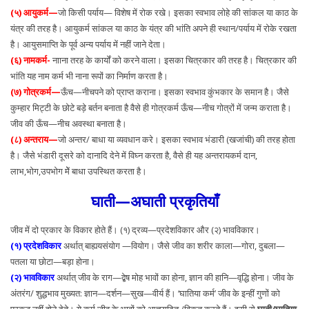
(५) आयुकर्म—
जो किसी पर्याय— विशेष में रोक रखे। इसका स्वभाव लोहे की सांकल या काठ के
यंत्र की तरह है। आयुकर्म सांकल या काठ के यंत्र की भांति अपने ही स्थान/पर्याय में रोके रखता
है। आयुसमाप्ति के पूर्व अन्य पर्याय में नहीं जाने देता।
(६) नामकर्म-
नााना तरह के कार्यों को करने वाला। इसका चित्रकार की तरह है। चित्रकार की
भांति यह नाम कर्म भी नाना रूपों का निर्माण करता है।
(७) गोत्रकर्म—
ऊँच—नीचपने को प्राप्त कराना। इसका स्वभाव कुंभकार के समान है। जैसे
कुम्हार मिट्टी के छोटे बड़े बर्तन बनाता है वैसे ही गोत्रकर्म ऊँच—नीच गोत्रों में जन्म कराता है।
जीव की ऊँच—नीच अवस्था बनाता है।
(८) अन्तराय—
जो अन्तर/ बाधा या व्यवधान करे। इसका स्वभाव भंडारी (खजांची) की तरह होता
है। जैसे भंडारी दूसरे को दानादि देने में विघ्न करता है, वैसे ही यह अन्तरायकर्म दान,
लाभ,भोग,उपभोग मेें बाधा उपस्थित करता है।
घाती—अघाती प्रकृतियाँ
जीव में दो प्रकार के विकार होते हैं। (१) द्रव्य—प्रदेशविकार और (२) भावविकार।
(१) प्रदेशविकार
अर्थात् बाह्ययसंयोग —वियोग। जैसे जीव का शरीर काला—गोरा, दुबला—
पतला या छोटा—बड़ा होना।
(२) भावविकार
अर्थात् जीव के राग—द्बेष मोह भावों का होना, ज्ञान की हानि—वृद्धि होना। जीव के
अंतरंग/ शुद्धभाव मुख्यत: ज्ञान—दर्शन—सुख—वीर्य हैं। ‘घातिया कर्म’ जीव के इन्हीं गुणों को
प्रकट नहीं होने देते। ये कर्म जीव के भावों को आच्छादित /विकृत करते हैं। इसी से
घाती/घातिया