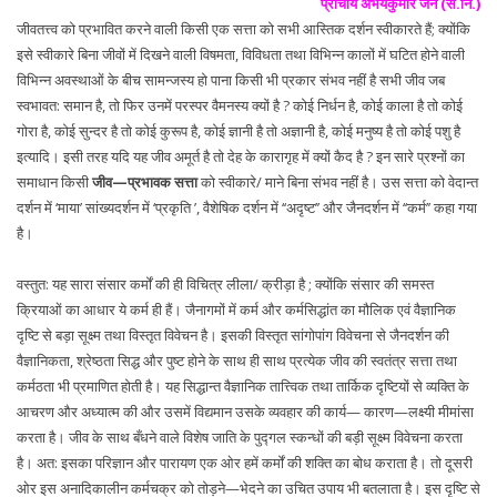
प्राचार्य अभयकुमार जैन (से.नि.)
जीवतत्त्व को प्रभावित करने वाली किसी एक सत्ता को सभी आस्तिक दर्शन स्वीकारते हैं; क्योंकि
इसे स्वीकारे बिना जीवों में दिखने वाली विषमता, विविधता तथा विभिन्न कालों में घटित होने वाली
विभिन्न अवस्थाओं के बीच सामन्जस्य हो पाना किसी भी प्रकार संभव नहीं है सभी जीव जब
स्वभावत: समान है, तो फिर उनमें परस्पर वैमनस्य क्यों है ? कोई निर्धन है, कोई काला है तो कोई
गोरा है, कोई सुन्दर है तो कोई कुरूप है, कोई ज्ञानी है तो अज्ञानी है, कोई मनुष्य है तो कोई पशु है
इत्यादि। इसी तरह यदि यह जीव अमूर्त है तो देह के कारागृह में क्यों कैद है ? इन सारे प्रश्नों का
समाधान किसी
जीव—प्रभावक सत्ता
को स्वीकारे/ माने बिना संभव नहीं है। उस सत्ता को वेदान्त
दर्शन में ‘माया’ सांख्यदर्शन में ‘प्रकृति ’, वैशेषिक दर्शन में ‘‘अदृष्ट’’ और जैनदर्शन में ‘‘कर्म’’ कहा गया
है।
वस्तुत: यह सारा संसार कर्मों की ही विचित्र लीला/ क्रीड़ा है ; क्योंकि संसार की समस्त
क्रियाओं का आधार ये कर्म ही हैं। जैनागमों में कर्म और कर्मसिद्धांत का मौलिक एवं वैज्ञानिक
दृष्टि से बड़ा सूक्ष्म तथा विस्तृत विवेचन है। इसकी विस्तृत सांगोपांग विवेचना से जैनदर्शन की
वैज्ञानिकता, श्रेष्ठता सिद्ध और पुष्ट होने के साथ ही साथ प्रत्येक जीव की स्वतंत्र सत्ता तथा
कर्मठता भी प्रमाणित होती है। यह सिद्धान्त वैज्ञानिक तात्त्विक तथा तार्किक दृष्टियों से व्यक्ति के
आचरण और अध्यात्म की और उसमें विद्यमान उसके व्यवहार की कार्य— कारण—लक्ष्यी मीमांसा
करता है। जीव के साथ बँधने वाले विशेष जाति के पुद्गल स्कन्धों की बड़ी सूक्ष्म विवेचना करता
है। अत: इसका परिज्ञान और पारायण एक ओर हमें कर्मों की शक्ति का बोध कराता है। तो दूसरी
ओर इस अनादिकालीन कर्मचक्र को तोड़ने—भेदने का उचित उपाय भी बतलाता है। इस दृष्टि से