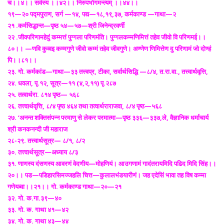
च।।४।। सर्वस्य ।।४२।। निरुपभोगमन्त्यम् ।।४४।।
१९—२० पद्मपुराण, सर्ग —१४, पद्य—१८,१९,३७, कर्मकाण्ड —गाथा—२
२१ .कर्मसिद्धान्त—पृष्ठ ५४—५७—श्री जिनेन्द्रवर्णी
२२ .जीवपरिणामहेदुं कम्मत्तं पुग्गला परिणमंति। पुग्गलकम्मणिमित्तं तहेव जीवो वि परिणमई।।
८०।। —णवि कुव्वइ कम्मगुणे जीवो कम्मं तहेव जीवगुणे। अण्णेण णिमित्तेण दु परिणामं जो दोण्हं
पि।।८१।।
२३. गो. कर्मकांड—गाथा—३३ तत्त्वप्र, टीका, सर्वार्थसिद्धि —८/४, त.रा.वा., तत्त्वार्थवृत्ति,
२४. धवला, पृ.१२, सूत्र—११ (४,२,११) पृ.२८७
२५. तत्वार्थरा. ८१४ पृष्ठ— ५६८
२६. तत्त्वार्थवृत्ति, ८/४ पृष्ठ ४६४ तथा तत्वार्थराराजवा, ८/४ पृष्ठ—५६८
२७. ‘अनन्त शक्तिसंपन्न परमाणु से लेकर परमात्मा—पृष्ठ ३३६—३३७,ले, वैज्ञानिक धर्माचार्य
श्री कनकनन्दी जी महाराज
२८-२९. तत्त्वार्थसूत्र— ८/१, ८/२
३०. तत्त्वार्थसूत्र—अध्याय ८/३
३१. णाणस्य दंसणस्य आवरणं वेदणीय—मोहणियं। आउगणामं गादंतरायमिदि पढिद मिदि सिंह।।
२०।। पड—पडिहारसिमज्जहलि चित्त—कुलालभंडयारीणं। जह एदेसिं भावा तह विष कम्मा
गणेयव्वा।।२१।। गो. कर्मकाण्ड गाथा—२०—२१
३२. गो. क.गा.३९—४०
३३. गो. क. गाथा ४१—४२
३४. गो. क. गाथा ४३—४४