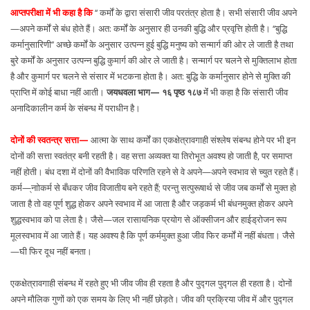
आप्तपरीक्षा में भी कहा है कि
‘‘ कर्मों के द्वारा संसारी जीव परतंत्र होता है। सभी संसारी जीव अपने
—अपने कर्मों से बंध होते हैं। अत: कर्मों के अनुसार ही उनकी बुद्धि और प्रवृत्ति होती है। ‘‘बुद्धि
कर्मानुसारिणी’’ अच्छे कर्मों के अनुसार उत्पन्न हुई बुद्धि मनुष्य को सन्मार्ग की ओर ले जाती है तथा
बुरे कर्मों के अनुसार उत्पन्न बुद्धि कुमार्ग की ओर ले जाती है। सन्मार्ग पर चलने से मुक्तिलाभ होता
है और कुमार्ग पर चलने से संसार में भटकना होता है। अत: बुद्धि के कर्मानुसार होने से मुक्ति की
प्राप्ति में कोई बाधा नहीं आती।
जयधवला भाग— १६ पृष्ठ १८७
मेंं भी कहा है कि संसारी जीव
अनादिकालीन कर्म के संबन्ध में पराधीन है।
दोनों की स्वतन्त्र सत्ता—
आत्मा के साथ कर्मों का एकक्षेत्रावगाही संश्लेष संबन्ध होने पर भी इन
दोनों की सत्ता स्वतंत्र बनी रहती है। वह सत्ता अव्यक्त या तिरोभूत अवश्य हो जाती है, पर समाप्त
नहीं होती। बंध दशा में दोनों की वैभाविक परिणति रहने से वे अपने—अपने स्वभाव से च्युत रहते हैं।
कर्म—्नाोकर्म से बँधकर जीव विजातीय बने रहते हैं; परन्तु सत्पुरूषार्थ से जीव जब कर्मों से मुक्त हो
जाता है तो वह पूर्ण शुद्ध होकर अपने स्वभाव में आ जाता है और जड़कर्म भी बंधनमुक्त होकर अपने
शुद्धस्वभाव को पा लेता है। जैसे—जल रासायनिक प्रयोग से ऑक्सीजन और हाईड्रोजन रूप
मूलस्वभाव में आ जाते हैं। यह अवश्य है कि पूर्ण कर्ममुक्त हुआ जीव फिर कर्मों में नहीं बंधता। जैसे
—घी फिर दूध नहीं बनता।
एकक्षेत्रावगाही संबन्ध में रहते हुए भी जीव जीव ही रहता है और पुद्गल पुद्गल ही रहता है। दोनों
अपने मौलिक गुणों को एक समय के लिए भी नहीं छोड़ते। जीव की प्रक्रिया जीव में और पुद्गल