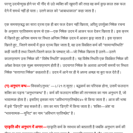
परन्तु उदयोन्मुख होने पर भी नींद से उठे व्यक्ति की खुमारी की तरह वह कर्म कुछ काल तक फल
देने में समर्थ नहीं हो पाता। उतने काल को ‘‘आबाधाकाल’’ कहा जाता है।
एक समयप्रबद्ध का सारा द्रव्य एक ही बार फल देकर नहीं खिरता, अपितु उपर्युक्त निषेक रचना
के अनुसार प्रतिसमय क्रम से एक—एक निषेक उदय में आकर फल देकर खिरता है। इस क्रम
में खिरते हुए अन्तिम समय पर स्थित अन्तिम निषेक उदय में आकर झड़ जाता है। इस प्रकार
खिरते हुए , जितने समयों में कुल द्रव्य खिर जाता है, वह उस विवक्षित कर्म की ‘‘सामान्यस्थिति’’
कही जाती है तथा जितने-जितने काल के पश्चात् जो—जो निषेक खिरता है उतने—उतने
कालप्रमाण उस निषेक की ‘‘ विशेष स्थिति’’ कहलाती है। यह विशेष स्थिति एक विवक्षित निषेक की
अपेक्षा केवल एक सूक्ष्म समयप्रमाण होती है। उदयागत निषेक के अलावा आगामी समयों पर स्थित
निषेक ‘‘सत्तागत निषेक’’ कहलाते हैं। उदय में आने पर ही ये अपना अच्छा या बुरा फल देते हैं।
(ग) अनुभाग बन्ध—
‘विपाकोऽनुभव:’ —८/२१ त.सूत्र। बद्धकर्म का परिपाक होना, उसमें फलदान
शक्ति का पड़ना ‘‘अनुभागबन्ध’’ है। कर्म की फलदान शक्ति की तरन्तमता का नाम अनुभाग है, जो
भावात्मक होता है। इसलिए इसका माप ‘‘अविभागप्रतिच्छेद४० से किया जाता है। आज की भाषा
में इसे ‘‘डिग्री’’ कह सकते हैं। ताप का माप ‘डिग्री’ में किया जाता है। ‘शक्ति—अंश’ या
‘‘भावनात्मक—यूनिट’’ का नाम ‘‘अविभाग प्रतिच्छेद’’ है।
प्रकृति और अनुभाग में अन्तर—
प्रकृति कर्म के स्वभाव को बतलाती है जबकि अनुभाग कर्म की