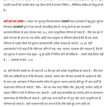
घटादि पदार्थों की उत्पत्ति होना जड़ चेतन दोनों में परस्पर निमित्त—नैमित्तिक शक्ति को सिद्ध करते
हैं।
कर्म एक रूप अनेक—
संसार का मूलभूत मिथ्याभावरूप
भावकर्म
तथा द्रव्यरूप में बद्ध हुआ पुद्गल
पिण्डरूप
द्रव्यकर्म
मूल में एक रूप ही (भेदरहित) होता है, परन्तु बंधने के बाद द्रव्यकर्म
ज्ञानावरणादिरूप से आठ भेदरूप तथा १४८ उत्तर प्रकृतिरूप परिणत हो जाता है। जैसे एक बार में
खाये गये एक ही अन्न का रस रूधिर आदि सात धातुरूप से परिणमन होता है वैसे ही एक आत्म
परिणाम से ग्रहण किये गये पुद्गल ज्ञानावरणादि अनेक भेदरूप हो जाते हैं।२३ आ. श्री
अकलंकदेव ने भी कहा है कि जैसे एक अग्नि में दाह, पाक, प्रताप, प्रकाश और सामथ्र्य है, वैसे ही
एक पुद्गल में आवरण तथा सुख—दु:ख आदि में निमित्त होने की शक्ति है— उसमें कोई विरोध नहीं
है।— (तत्वार्थ राजवा. ८/४)
आ. श्री वीरसेन स्वामी का भी कथन है २४ कि एक कर्म अनेक प्रकृतिरूप हो जाता है। जीव स्वयं
ऐसी आठ शक्तियोें वाला है कि मिथ्यात्व, असंयम, कषाय और योगरूप प्रत्ययों के आश्रय से जीव
के साथ एक अवगाहना में स्थित कार्मण वर्गणा के पुद्गल स्कन्ध एकरूप होते हुए भी आठ कर्मों के
आकाररूप परिणत हो जाते हैं। जैसे— मेघ का जल पात्र विशेष (नीम, ईख,नदी, सरोवर आदि) में
पड़कर विभिन्न रसों में परिणमन कर जाता है। उसी तरह ज्ञानशक्ति का उपरोध होने पर ज्ञानावरण
सामान्यरूप से परिणमित हो जाता है। इसी तरह अन्य कर्मों का भी मूल और उत्तर प्रकृति रूप से
परिणमन हो जाता है। श्री भास्करनन्दी का कथन है कि जैसे खाये हुए अन्न आदि को