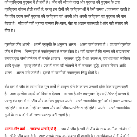
की प्रक्रिया पुद्गल में ही होती है। जीव की जीव के द्वारा और पुद्गल की पुद्गल के द्वारा
प्रक्रिया संपन्न होती रहती है; परन्तु इन दोनों की प्रक्रियाओं में ऐसी समता /एकरूपता रहती है
कि जीव द्रव्य कभी पुद्गल की प्रक्रिया को अपनी और अपनी प्रक्रिया को पुद्गल की मान
बैठता है। जीव की यही भ्रान्त मान्यता मिथ्यात्व, मोह या अज्ञान कहलाती है और यही संसार की
बीज है।
प्रत्येक जीव अपनी—अपनी प्रकृति के अनुसार अलग—अलग कर्म करता है । वह कर्म प्रत्येक
जीव में भिन्न—भिन्न ढ़ंग से स्वतंत्ररूप से व्यक्त होता है। यही कारण है कि मानव की बाह्य रचना
बनावट एक जैसी होने पर भी उनके आकार—प्रकार, बुद्धि, वैभव, स्वास्थ्य, हावभाव तथा व्यक्तिव
आदि पृथक्—पृथक् होते हैं। एक ही माता की संतानों में भी व्यवहार, बुद्धि, आचार विचार आदि
अलग—अलग पाये जातें हैं। इससे भी कर्मों की स्वतंत्रता सिद्ध होती है।
बँध दशा में जीव के स्वाभाविक गुण कर्मों से आवृत्त होने के कारण उसकी दृष्टि विकारयुक्त रहती
है। अत: प्रत्येक पदार्थ को विपरीत देखता—जानता है और तदनुसार क्रियाएँ /चेष्टाएँ करता है,
परन्तु बंध दशा में भी जीव और कर्मरूप पुद्गल अपने—अपने स्वाभाविक गुणों को छोड़कर अन्यरूप
नहीं होते। जीव कर्म नहीं बन जाता और कर्म जीवरूप परिणत नहीं होते। अपने—अपने स्वाभाविक
गुणों के साथ दोनों की सत्ता स्वतंत्र बनी रहती है।
आत्मा और कर्म —सम्बन्ध अनादि से है—
जब से जीव है तभी से जीव के साथ कर्मों का संयोग भी
है। चूँकि जीव अनादि है। अत: उसके साथ कर्मसंबन्ध भी अनादि है। अनादिकाल से ही ये दोनों