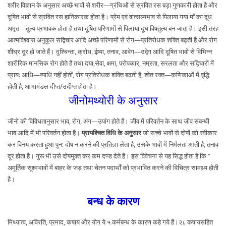
शरीर विज्ञान के अनुसार अच्छे भावों से शरीर—ग्रंथिओं से स्रवित रस बड़ा गुणकारी होता है और
दूषित भावों से स्रवित रस हानिकारक होता है। प्रेम एवं वात्सल्यभाव से पिलाया गया माँ का दूध
अमृत—तुल्य प्रभावक होता है तथा दूषित परिणामों से पिलाया दूध विषतुल्य बन जाता है। इसी तरह
आत्मविश्वास अनुकूल सद्विचार आदि अच्छे परिणामों से रोग—प्रतिरोधक शक्ति बढ़ती है और रोग
शीघ्र दूर हो जाते हैं। दुश्चिन्ता, क्रोध, ईष्र्या, तनाव, आवेग—उद्वेग आदि दूषित भावों से विभिन्न
शारीरिक मानसिक रोग होते हैं तथा दया,सेवा, क्षमा, परोपकार, नम्रता, सरलता और सद्विचारों में
प्राय: आधि—व्याधि नहीं होतीं, रोग प्रतिरोधक शक्ति बढ़ती है, श्वेत रक्त—कणिकाओं में वृद्धि
होती है, आभामंडल दीप्त/उदीप्त होता है।
जीनोमथ्योरी के अनुसार
जीनो की विविधतानुसार भाव, रोग, अंग—उपांग होते हैं। जीव में परिवर्तन के साथ जीव संबन्धी
भाव आदि में भी परिवर्तन होता है।
प्रायश्चित विधि के अनुसार
जो सच्चे भावों से दोषों को स्वीकार
कर विनय करता हुआ पुन: दोष न करने की प्रतिज्ञा लेता है, उसके भावों में निर्मलता आती है, तनाव
दूर होता है। गुरू भी उसे दोषमुक्त कर कम दण्ड देते हैं। इस विवेचना से यह सिद्ध होता है कि ‘‘
अमूर्तिक सूक्ष्मभावों में बाहर के जड़ तथा चेतन पदार्थों को प्रभावित करने की विचित्र सामथ्र्य होती
है।
बन्ध के कारण
मिथ्यात्व, अविरति, प्रमाद, कषाय और योग ये ५ कर्मबन्ध के कारण कहे गये हैं।२८ कषायसहित