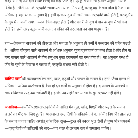
तीव्र या मन्द फलदान शक्ति (रस) को कहा जाता है। प्रकृति सामान्य है और अनुभाग उसका
विशेष है। जैसे आम की प्रकृति सामान्यत: उसकी मिठास है, परन्तु वह कितना मीठा है ? कम या
अधिक । यह उसका अनुभाग है। इसी प्रकार दूध भी सभी समान प्रकृति वाले होते हैं, परन्तु भैंस
के दूध में गाय की अपेक्षा ज्यादा चिकनाहट होती है और बकरी के दूध में गाय के दूध से भी कम
होती है। इसी तरह बद्ध कर्म में फलदान शक्ति की तरत्तमता का नाम अनुभाग है।
राग—द्वेषात्मक भावकर्म की तीव्रता और मन्दता के अनुसार ही कर्मों में फलदान की शक्ति पड़ती
है। अधिक तीव्रता वाले भावकर्म से अधिक अनुभाग युक्त द्रव्यकर्म का बन्ध होता है और हीन या
मन्द कषाय वाले भावकर्म से हीन अनुभाग युक्त द्रव्यकर्म का बन्ध होता है। यह अनुभाग बन्ध ही
जीव के गुणों के विकास में बाधक है, प्रकृति बाधक नहीं होती है।
घातिया कर्मों
की फलदानशक्ति लता, काठ, हड्डी और पत्थर के समान है। इनमें जैसा क्रम से
अधिक—अधिक कठोरपना है, वैसा ही इन कर्मों के अनुभाग में होता है। दारूभाग के अनन्तवें भाग
तक शक्तिरूप स्पद्र्धक सर्वघाती है। इनके उदय होने पर आत्मा के गुण प्रकट नहीं होते।
अघातिया—
कर्मों में प्रशस्त प्रकृतियों के शक्ति भेद गुड़, खांड, मिश्री और अमृत के समान
उत्तरोत्तर मीठापन लिए हुए हैं। अप्रशस्त प्रकृतियों के शक्तिभेद नीम, कांजीर विष और हालाहल
के समान जानना चाहिए अर्थात् सांसारिक सुख—दु:ख की कारण भूत दोनों ही पुण्य और पापकर्म
—प्रकृतियों की शक्तियों को चार—चार तरह से तरन्तम रूप से समझना चाहिए।