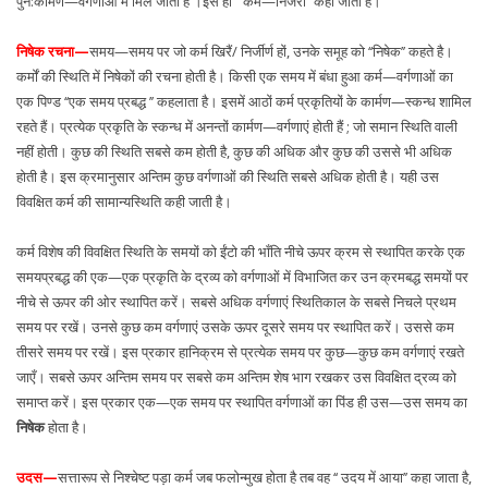
पुन:कार्मण—वर्गणाओं में मिल जाता है ।इसे ही ‘‘ कर्म—निर्जरा’’ कहा जाता है।
निषेक रचना—
समय—समय पर जो कर्म खिरैं/ निर्जीर्ण हों, उनके समूह को ‘‘निषेक’’ कहते है।
कर्मों की स्थिति में निषेकों की रचना होती है। किसी एक समय में बंधा हुआ कर्म—वर्गणाओं का
एक पिण्ड ‘‘एक समय प्रबद्ध ’’ कहलाता है। इसमें आठों कर्म प्रकृतियों के कार्मण—स्कन्ध शामिल
रहते हैं। प्रत्येक प्रकृति के स्कन्ध में अनन्तों कार्मण—वर्गणाएं होती हैं ; जो समान स्थिति वाली
नहीं होती। कुछ की स्थिति सबसे कम होती है, कुछ की अधिक और कुछ की उससे भी अधिक
होती है। इस क्रमानुसार अन्तिम कुछ वर्गणाओं की स्थिति सबसे अधिक होती है। यही उस
विवक्षित कर्म की सामान्यस्थिति कही जाती है।
कर्म विशेष की विवक्षित स्थिति के समयों को ईंटो की भाँति नीचे ऊपर क्रम से स्थापित करके एक
समयप्रबद्ध की एक—एक प्रकृति के द्रव्य को वर्गणाओं में विभाजित कर उन क्रमबद्ध समयों पर
नीचे से ऊपर की ओर स्थापित करें। सबसे अधिक वर्गणाएं स्थितिकाल के सबसे निचले प्रथम
समय पर रखें। उनसे कुछ कम वर्गणाएं उसके ऊपर दूसरे समय पर स्थापित करें। उससे कम
तीसरे समय पर रखें। इस प्रकार हानिक्रम से प्रत्येक समय पर कुछ—कुछ कम वर्गणाएं रखते
जाएँ। सबसे ऊपर अन्तिम समय पर सबसे कम अन्तिम शेष भाग रखकर उस विवक्षित द्रव्य को
समाप्त करें। इस प्रकार एक—एक समय पर स्थापित वर्गणाओं का पिंड ही उस—उस समय का
निषेक
होता है।
उदस—
सत्तारूप से निश्चेष्ट पड़ा कर्म जब फलोन्मुख होता है तब वह ‘‘ उदय में आया’’ कहा जाता है,