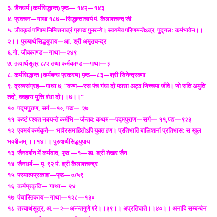
३. जैनधर्म (कर्मसिद्धान्त) पृष्ठ— १४२—१४३
४. प्रवचन—गाथा १८७—सिद्धान्ताचार्य पं. कैलाशचन्द जी
५. जीवकृतं पणिाम निमित्तमात्रं प्रपद्य पुनरन्ये। स्वयमेव परिणमन्तेऽत्र, पुद्गल: कर्मभावेन।।
२।। पुरुषार्थसिद्धयुपाय—आ. श्री अमृतचन्द्र
६.गो. जीवकाण्ड—गाथा—२४९
७. तत्वार्थसूत्र ८/२ तथा कर्मकाण्ड—गाथा—३
८. कर्मसिद्धान्त (कर्मबन्ध प्रकरण) पृष्ठ—८३—श्री जिनेन्द्रवणा
९. द्रव्यसंग्रह—गाथा ७, ‘‘वण्ण—रस पंच गंधा दो फासा अट्ठ णिच्चया जीवे। णो संति अमुति
तदो, ववहारा मुत्ति बंधा दो।।७।।’’
१०. पद्मपुराण, सर्ग—१०, पद्य— २७
११. कष्टं पश्यत नत्र्यन्ते कर्मभि—र्जन्तव: कथम—पद्मपुराण—सर्ग— ११,पद्य—९२३
१२. एवमयं कर्मकृतै— भावैरसमाहितोऽपि युक्त इण। प्रतिभाति बालिशानां प्रतिभास: स खुल
भवबीजम् ।।१४।। पुरुषार्थसिद्धयुपाय
१३. जैनदर्शन में कर्मवाद, पृष्ठ —१—डा. श्री शेखर जैन
१४. जैनधर्म— पृ. ९२ पं. श्री कैलाशचन्द्र
१५. परमात्मप्रकाश—पृष्ठ—०/५९
१६. कर्मप्रकृति— गाथा— २४
१७. पंचास्तिकाय—गाथा—१२८—१३०
१८. तत्त्वार्थसूत्र, अ.—२—अनन्तगुणे परे।।३९।। अप्रतिघाते।।४०।। अनादि सम्बन्धेन