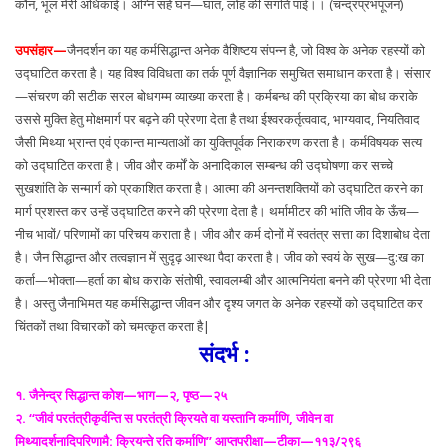
कौन, भूल मेरी अधिकाई। अग्नि सहे घन—घात, लोह की संगति पाई।। (चन्द्रप्रभपूजन)
उपसंहार—
जैनदर्शन का यह कर्मसिद्धान्त अनेक वैशिष्टय संपन्न है, जो विश्व के अनेक रहस्यों को
उद्घाटित करता है। यह विश्व विविधता का तर्क पूर्ण वैज्ञानिक समुचित समाधान करता है। संसार
—संचरण की सटीक सरल बोधगम्म व्याख्या करता है। कर्मबन्ध की प्रक्रिया का बोध कराके
उससे मुक्ति हेतु मोक्षमार्ग पर बढ़ने की प्रेरणा देता है तथा ईश्वरकर्तृत्ववाद, भाग्यवाद, नियतिवाद
जैसी मिथ्या भ्रान्त एवं एकान्त मान्यताओं का युक्तिपूर्वक निराकरण करता है। कर्मविषयक सत्य
को उद्घाटित करता है। जीव और कर्मों के अनादिकाल सम्बन्ध की उद्घोषणा कर सच्चे
सुखशांति के सन्मार्ग को प्रकाशित करता है। आत्मा की अनन्तशक्तियों को उद्घाटित करने का
मार्ग प्रशस्त कर उन्हें उद्घाटित करने की प्रेरणा देता है। थर्मामीटर की भांति जीव के ऊँच—
नीच भावों/ परिणामों का परिचय कराता है। जीव और कर्म दोनों में स्वतंत्र सत्ता का दिशाबोध देता
है। जैन सिद्धान्त और तत्वज्ञान में सुदृढ़ आस्था पैदा करता है। जीव को स्वयं के सुख—दु:ख का
कर्ता—भोक्ता—हर्ता का बोध कराके संतोषी, स्वावलम्बी और आत्मनियंता बनने की प्रेरणा भी देता
है। अस्तु जैनाभिमत यह कर्मसिद्धान्त जीवन और दृश्य जगत के अनेक रहस्यों को उद्घाटित कर
चिंतकों तथा विचारकों को चमत्कृत करता है|
संदर्भ :
१. जैनेन्द्र सिद्धान्त कोश—भाग—२, पृष्ठ—२५
२. ‘‘जीवं परतंत्रीकृर्वन्ति स परतंत्री क्रियते वा यस्तानि कर्माणि, जीवेन वा
मिथ्यादर्शनादिपरिणामै: क्रियन्ते रति कर्माणि’’ आप्तपरीक्षा—टीका—११३/२९६