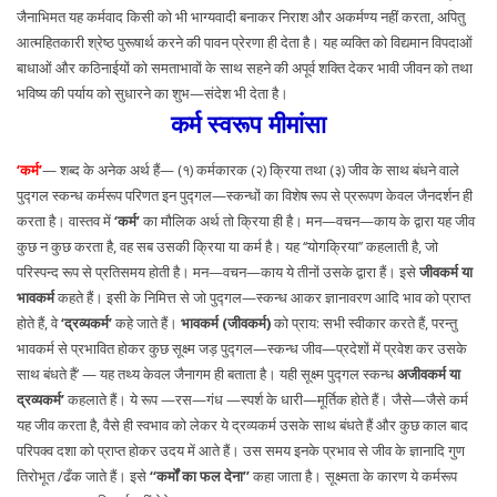
जैनाभिमत यह कर्मवाद किसी को भी भाग्यवादी बनाकर निराश और अकर्मण्य नहीं करता, अपितु
आत्महितकारी श्रेष्ठ पुरूषार्थ करने की पावन प्रेरणा ही देता है। यह व्यक्ति को विद्यमान विपदाओं
बाधाओं और कठिनाईयों को समताभावों के साथ सहने की अपूर्व शक्ति देकर भावी जीवन को तथा
भविष्य की पर्याय को सुधारने का शुभ—संदेश भी देता है।
कर्म स्वरूप मीमांसा
‘कर्म’
— शब्द के अनेक अर्थ हैं— (१) कर्मकारक (२) क्रिया तथा (३) जीव के साथ बंधने वाले
पुद्गल स्कन्ध कर्मरूप परिणत इन पुद्गल—स्कन्धों का विशेष रूप से प्ररूपण केवल जैनदर्शन ही
करता है। वास्तव में
‘कर्म’
का मौलिक अर्थ तो क्रिया ही है। मन—वचन—काय के द्वारा यह जीव
कुछ न कुछ करता है, वह सब उसकी क्रिया या कर्म है। यह ‘‘योगक्रिया’’ कहलाती है, जो
परिस्पन्द रूप से प्रतिसमय होती है। मन—वचन—काय ये तीनों उसके द्वारा हैं। इसे
जीवकर्म या
भावकर्म
कहते हैं। इसी के निमित्त से जो पुद्गल—स्कन्ध आकर ज्ञानावरण आदि भाव को प्राप्त
होते हैं, वे
‘द्रव्यकर्म’
कहे जाते हैं।
भावकर्म (जीवकर्म)
को प्राय: सभी स्वीकार करते हैं, परन्तु
भावकर्म से प्रभावित होकर कुछ सूक्ष्म जड़ पुद्गल—स्कन्ध जीव—प्रदेशों में प्रवेश कर उसके
साथ बंधते हैं’ — यह तथ्य केवल जैनागम ही बताता है। यही सूक्ष्म पुद्गल स्कन्ध
अजीवकर्म या
द्रव्यकर्म’
कहलाते हैं। ये रूप —रस—गंध —स्पर्श के धारी—मूर्तिक होते हैं। जैसे—जैसे कर्म
यह जीव करता है, वैसे ही स्वभाव को लेकर ये द्रव्यकर्म उसके साथ बंधते हैं और कुछ काल बाद
परिपक्व दशा को प्राप्त होकर उदय में आते हैं। उस समय इनके प्रभाव से जीव के ज्ञानादि गुण
तिरोभूत /ढँक जाते हैं। इसे
‘‘कर्मों का फल देना’’
कहा जाता है। सूक्ष्मता के कारण ये कर्मरूप