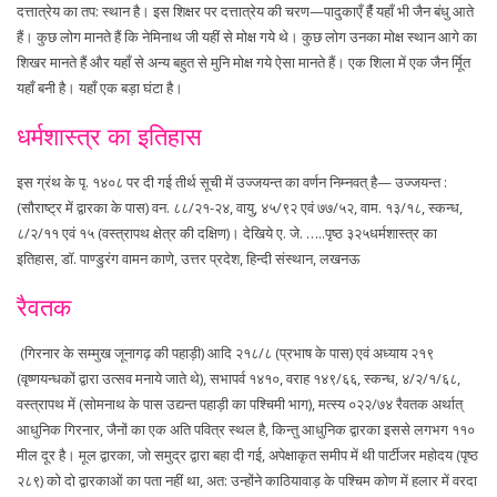
दत्तात्रेय का तप: स्थान है। इस शिक्षर पर दत्तात्रेय की चरण—पादुकाएँ हैंं यहाँ भी जैन बंधु आते
हैं। कुछ लोग मानते हैं कि नेमिनाथ जी यहीं से मोक्ष गये थे। कुछ लोग उनका मोक्ष स्थान आगे का
शिखर मानते हैं और यहाँ से अन्य बहुत से मुनि मोक्ष गये ऐसा मानते हैं। एक शिला में एक जैन र्मूित
यहाँ बनी है। यहाँ एक बड़ा घंटा है।
धर्मशास्त्र का इतिहास
इस ग्रंथ के पृ. १४०८ पर दी गई तीर्थ सूची में उज्जयन्त का वर्णन निम्नवत् है— उज्जयन्त :
(सौराष्ट्र में द्वारका के पास) वन. ८८/२१-२४, वायु, ४५/९२ एवं ७७/५२, वाम. १३/१८, स्कन्ध,
८/२/११ एवं १५ (वस्त्रापथ क्षेत्र की दक्षिण)। देखिये ए. जे. …..पृष्ठ ३२५धर्मशास्त्र का
इतिहास, डॉ. पाण्डुरंग वामन काणे, उत्तर प्रदेश, हिन्दी संस्थान, लखनऊ
रैवतक
(गिरनार के सम्मुख जूनागढ़ की पहाड़ी) आदि २१८/८ (प्रभाष के पास) एवं अध्याय २१९
(वृष्णयन्धकों द्वारा उत्सव मनाये जाते थे), सभापर्व १४१०, वराह १४९/६६, स्कन्ध, ४/२/१/६८,
वस्त्रापथ में (सोमनाथ के पास उद्यन्त पहाड़ी का पश्चिमी भाग), मत्स्य ०२२/७४ रैवतक अर्थात्
आधुनिक गिरनार, जैनों का एक अति पवित्र स्थल है, किन्तु आधुनिक द्वारका इससे लगभग ११०
मील दूर है। मूल द्वारका, जो समुद्र द्वारा बहा दी गई, अपेक्षाकृत समीप में थी पार्टीजर महोदय (पृष्ठ
२८९) को दो द्वारकाओं का पता नहीं था, अत: उन्होंने काठियावाड़ के पश्चिम कोण में हलार में वरदा