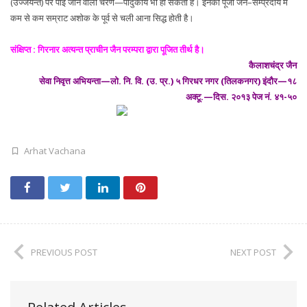
(उज्जयन्त) पर पाई जाने वाली चरण—पादुकायें भी हो सकती हैं। इनकी पूजा जैन–सम्प्रदाय में
कम से कम सम्राट अशोक के पूर्व से चली आना सिद्ध होती है।
संक्षिप्त : गिरनार अत्यन्त प्राचीन जैन परम्परा द्वारा पूजित तीर्थ है।
कैलाशचंद्र जैन
सेवा निवृत्त अभियन्ता—लो. नि. वि. (उ. प्र.) ५ गिरधर नगर (तिलकनगर) इंदौर—१८
अक्टू.—दिस. २०१३ पेज नं. ४१-५०
Arhat Vachana
PREVIOUS POST
NEXT POST