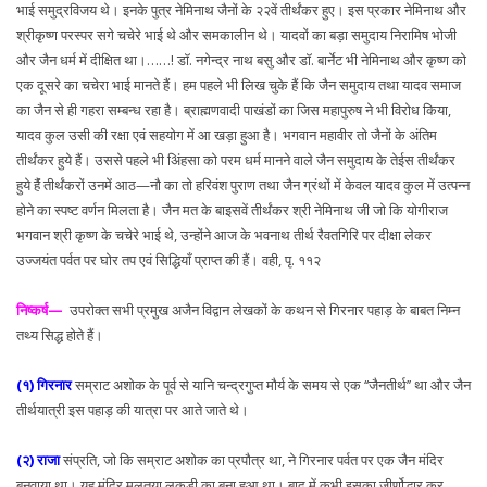
भाई समुद्रविजय थे। इनके पुत्र नेमिनाथ जैनों के २२वें तीर्थंकर हुए। इस प्रकार नेमिनाथ और
श्रीकृष्ण परस्पर सगे चचेरे भाई थे और समकालीन थे। यादवों का बड़ा समुदाय निरामिष भोजी
और जैन धर्म में दीक्षित था।……! डॉ. नगेन्द्र नाथ बसु और डॉ. बार्नेट भी नेमिनाथ और कृष्ण को
एक दूसरे का चचेरा भाई मानते हैं। हम पहले भी लिख चुके हैं कि जैन समुदाय तथा यादव समाज
का जैन से ही गहरा सम्बन्ध रहा है। ब्राह्मणवादी पाखंडों का जिस महापुरुष ने भी विरोध किया,
यादव कुल उसी की रक्षा एवं सहयोग में आ खड़ा हुआ है। भगवान महावीर तो जैनों के अंतिम
तीर्थंकर हुये हैं। उससे पहले भी अिंहसा को परम धर्म मानने वाले जैन समुदाय के तेईस तीर्थंकर
हुये हैंं तीर्थंकरों उनमें आठ—नौ का तो हरिवंश पुराण तथा जैन ग्रंथों में केवल यादव कुल में उत्पन्न
होने का स्पष्ट वर्णन मिलता है। जैन मत के बाइसवें तीर्थंकर श्री नेमिनाथ जी जो कि योगीराज
भगवान श्री कृष्ण के चचेरे भाई थे, उन्होंने आज के भवनाथ तीर्थ रैवतगिरि पर दीक्षा लेकर
उज्जयंत पर्वत पर घोर तप एवं सिद्धियाँ प्राप्त की हैं। वही, पृ. ११२
निष्कर्ष—
उपरोक्त सभी प्रमुख अजैन विद्वान लेखकों के कथन से गिरनार पहाड़ के बाबत निम्न
तथ्य सिद्ध होते हैं।
(१) गिरनार
सम्राट अशोक के पूर्व से यानि चन्द्रगुप्त मौर्य के समय से एक ‘‘जैनतीर्थ’’ था और जैन
तीर्थयात्री इस पहाड़ की यात्रा पर आते जाते थे।
(२) राजा
संप्रति, जो कि सम्राट अशोक का प्रपौत्र था, ने गिरनार पर्वत पर एक जैन मंदिर
बनवाया था। यह मंदिर मूलतया लकड़ी का बना हुआ था। बाद में कभी इसका जीर्णोद्धार कर