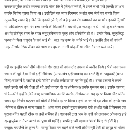
सफलतापूर्वक कठोर तपस्या करके जैसा कि ये (जैन) मानते हैं, ने अपने सभी पापों (कर्मों) का क्षय
करके निर्वाण प्राप्त किया था। इसीलिये यह जगह दिगम्बर अर्थात् नग्न जैनों का सबसे प्रिय
(पूज्यनीय) स्थान है। जैसे कि इनकी (जैनों) सोच है इनका रंग श्यामवर्ण का था और इनकी र्मूितयाँ
भी अधिकांशत: इसी रंग (श्यामवर्ण) की मिलती हैं। यह भी एक राजकुमार थे। जो कुशावर्त राज्य
अर्थात् शौरीपुर राज्य के राजा समुद्रविजय के पुत्र और हरिवंशीय ही थे। इनके पिता, सुप्रसिद्ध
‘कृष्ण’ के पिता वासुदेव के सगे भाई थे। अत: यह कृष्ण के चचेरे भाई थे। इन्होंने तीन सौ वर्ष की
उम्र में साँसारिक जीवन को त्याग कर द्वारका नगरी छोड़ दी थी और गिरनार चले आये।
यहीं पर इन्होंने अपने दीर्घ जीवन के शेष सात सौ वर्ष कठोर तपस्या में व्यतीत किये। भैरों जप नामक
स्थान की पूर्व दिशा में भी इन्हीं नेमिनाथ (अन्य लोग इन्हें रामानंद का बताते हैं) की पादुकाऐं (चरण
चिन्ह) उत्कीर्ण है, जहाँ से इन्हें ‘‘बोधि’’ अर्थात् सर्वज्ञता की प्राप्ति हुई थी। राजा दत्तारी ने सबसे
पहले इनसे धर्म की दीक्षा ली थी, इसी कारण से वह (नेमिनाथ) उनके गुरू बन गये। इसके पश्चात्
धीरे—धीरे इन्होंने (नेमिनाथ) आध्यात्मिक उन्नति करके, तीर्थंकर का पद प्राप्त किया और अंतिम
समय इस निर्जन चट्टान की चोटी से निर्वाण प्राप्त किया। इसी कारण से इस टोंक को इनके नाम
(नेमिनाथ टोंक) से जाना जाता है। अम्बा माता इनकी मुख्य संरक्षक देवी अर्थात् यक्षी हैं जिनका एक
पुराना मंदिर पहली टोंक पर इन्हें सर्मिपत हैं। श्रावकों द्वारा आम के वृक्षों को लगाकर (रोपकर) इन्हें
श्रद्धापूर्वक सर्मिपत करने की पृथा भी यहाँ हैं। यद्यपि इनकी पहचान ‘‘शंख’’ चिन्ह से होती है।
वस्तुत: यह जैनों के कृष्ण हैं। परन्तु शिखर पर चढ़ने वाले सभी तीर्थयात्री ऐसी ही श्रद्धा या भक्ति