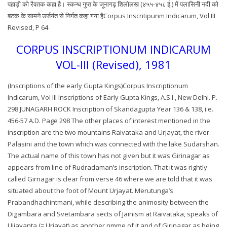
पहाड़ी को रैवतक कहा है। स्कन्ध गुप्त के जूनागढ़ शिलोलख (४५५-४५८ ई.) में पलासिनी नदी को
बटक के सामने उर्जयंत से निर्गत कहा गया हैCorpus Inscritipunm Indicarum, Vol III
Revised, P 64
CORPUS INSCRIPTIONUM INDICARUM
VOL-III (Revised), 1981
(Inscriptions of the early Gupta Kings)Corpus Inscriptionum
Indicarum, Vol III Inscriptions of Early Gupta Kings, A.S.I., New Delhi. P.
298 JUNAGARH ROCK Inscription of Skandagupta Year 136 & 138, i.e.
456-57 A.D. Page 298 The other places of interest mentioned in the
inscription are the two mountains Raivataka and Urjayat, the river
Palasini and the town which was connected with the lake Sudarshan.
The actual name of this town has not given but it was Girinagar as
appears from line of Rudradaman’s inscription. That it was rightly
called Girnagar is clear from verse 46 where we are told that it was
situated about the foot of Mount Urjayat. Merutunga’s
Prabandhachintmani, while describing the animosity between the
Digambara and Svetambara sects of Jainism at Raivataka, speaks of
Ujjayanta (= Urjayat) as another nmme of it and of Girinagar as being