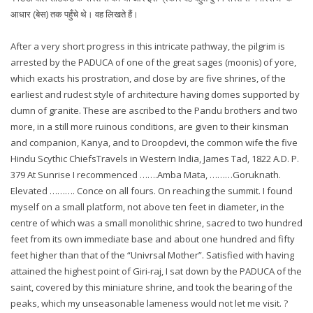
आधार (बेस) तक पहुँचे थे। वह लिखते हैं।
After a very short progress in this intricate pathway, the pilgrim is
arrested by the PADUCA of one of the great sages (moonis) of yore,
which exacts his prostration, and close by are five shrines, of the
earliest and rudest style of architecture having domes supported by
clumn of granite. These are ascribed to the Pandu brothers and two
more, in a still more ruinous conditions, are given to their kinsman
and companion, Kanya, and to Droopdevi, the common wife the five
Hindu Scythic ChiefsTravels in Western India, James Tad, 1822 A.D. P.
379 At Sunrise I recommenced …….Amba Mata, ………Goruknath.
Elevated ………. Conce on all fours. On reaching the summit. I found
myself on a small platform, not above ten feet in diameter, in the
centre of which was a small monolithic shrine, sacred to two hundred
feet from its own immediate base and about one hundred and fifty
feet higher than that of the “Univrsal Mother”. Satisfied with having
attained the highest point of Giri-raj, I sat down by the PADUCA of the
saint, covered by this miniature shrine, and took the bearing of the
peaks, which my unseasonable lameness would not let me visit. ?