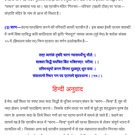
‘‘पत्थर’’ का बनवाया गया था। यह प्राचीन मंदिर ‘गिरनार—परिसर’ (पहली टोंक) पर ‘राजा—
संप्रति’ मंदिर के नाम से आज भी स्थित है।
(३) चरण—
वंदना/प्रदक्षिणा करने की परिपाटी काफी प्राचीन है। इस बाबत ईस्वी प्रथम शताब्दी
में जन्में विश्व प्रसिद्ध कवि कालिदास की कृति ‘‘मेघदूत’’ नामक काव्य (पूर्व मेघ) के श्लोक संख्या
५५ में (हिमालय पर्वत पर) निम्न प्रकार का वर्णन उल्लेखनीय है—
तत्र व्यत्तंकं दृषदि चरण न्यासमर्धेन्दु मौले:।
शाश्वत सिद्धै रूपचित बिंल भक्तिनम्र: परीया:।।
तस्मिनदृष्टे करण विगमा दूध्र्वमुद् धूत पापा:।
संकल्पन्ते स्थिर गण पद प्राप्तये शृददधाना।।५५।।
हिन्दी अनुवाद
हे मेघ. वहाँ शिला पर स्पष्ट तथा सदा सिद्धों से पूजित भगवान् शंकर के ‘‘चरण—चिन्ह’’ हैं, तुम भी
नम्र होकर उनकी प्रदक्षिणा करना। जिसके दर्शन मात्र पर पापों से छूटे हुए श्रद्धावान पुरुष देह
त्याग के अनन्तर सदा के लिये स्थिर गणों का पद प्राप्त करने में समर्थ हो जाते हैं। कहने का
तात्पर्य यह है कि प्राचीन काल में ‘‘चरण—चिन्ह’’ पूजने की प्रथा हिमालय से लेकर संपूर्ण भारत में
प्रचलित थी। जिसका अन्य कई प्राचीन उदाहरणों में से एक महाभारत कालीन गिरनार पर्वत