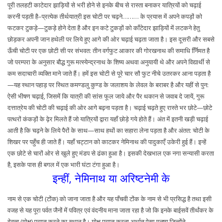
पूरी तलहटी काटेदार झाड़ियों से भरी होने से इनके बीच से रास्ता बनाकर यात्रियों को चढ़ाई
करनी पड़ती है–प्रत्येक तीर्थयात्री इस चोटी पर चढ़ने……… के प्रयास में अपने कपड़ों को
फटकर टुकड़े—टुकड़े होने देता है और इन कटे टुकड़ों को काँटेदार झाड़ियों में लटकने हेतु
छोड़कर अपनी जान हथेली पर लिये हुए आगे की ओर चढ़ाई चढ़ता जाता है। इस दूसरी और सबसे
ऊँची चोटी पर एक छोटी सी पर संभवत: तीन वर्गफुट आकार की गोरखनाथ की समाधि र्नििमत है
जो परम्परा के अनुसार बौद्ध गुरू मत्स्येन्द्रनाथ के शिष्य अथवा अनुयायी थे और अपने विद्यार्थी से
कम सदाचारी व्यक्ति माने जाते हैं। हमें इस चोटी से पूरे चार सौ फुट नीचे उतरकर आना पड़ता है
—यह स्थान पहाड़ पर स्थित कमण्डलु कुण्ड के जलाशय के लेवल के बराबर है और यहीं से पुन:
ऐसी भीषण चढ़ाई, जिसमें कि यात्री की सांस फूल जाये और पैर थकान से जवाब दे जायें, गुरू
दत्तात्रेय की चोटी की चढ़ाई की ओर आगे बढ़ना पड़ता है। चढ़ाई चढ़ते हुए रास्ते भर छोटे—छोटे
पत्थरों कंकड़ों के ढ़ेर मिलते हैं जो यात्रियों द्वारा यहाँ छोड़े गये होते हैं। अंत में इतनी खड़ी चढ़ाई
आती है कि चढ़ने के लिये पैरों के साथ—साथ हथों का सहारा लेना पड़ता है और अंतत: चोटी के
शिखर पर पहुँच ही जाते हैं। यहाँ चट्टान को काटकर नेमिनाथ की पादुकाएँ उकेरी हुई हैं। इन्हें
एक छोटे से चारों ओर से खुले हुए मंडप से ढंका हुआ है। इसकी देखभाल एक नगा सन्यासी करता
है, इसके पास ही बगल में एक भारी घंटा टंगा हुआ है।
इन्हीं, नेमिनाथ या अरिष्टनेमी के
नाम से एक चोटी (टोंक) को जाना जाता है और यह पाँचवी टोंक के नाम से भी प्रसिद्ध है तथा इसी
वजह से यह पूरा पर्वत जैनों में पवित्र एवं वंदनीय माना जाता रहा है जो कि इनके बाईसवें तीर्थंकर के
देवत्व (मोक्ष) प्राप्त करने का स्थान है। मोक्ष प्राप्त करना अर्थात् ऐसा मनुष्य जिन्होंने