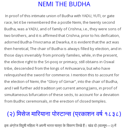
NEMI THE BUDHA
In proof of this intimate union of Budha with YADU, YUTI, or gate
race, let it be remembered the a postle Nemi, the twenty second
Budha, was a YADU, and of family of Crishna, i.e., they were sons of
two brothers, and it is affirmed that Crishna, prior to his deification,
adorned Budha-Trivicrama at Dwarka, it is evident that the act was
then heretical, The chair of Budha is always filled by election, and in
those days inveriably from princely families, while, in the present,
the elective right to the Sri-pooj or primacy, still obtains in Oswal
tribe, descended from the kings of Anhuwarva, but who have
relinquished the sword for commerce. I mention this to account for
the election of Nemi, the “Glory of Girnar”, into the chair of Budha,
and I will further add tradition yet current among Jains, in proof of
simultaneous bifurcation of these sects, to account for a deviation
from Budhic ceremonials, in the erection of closed temples.
(२) मिसेज मारियाना पोस्टान्स (प्रकाशन वर्ष १८३८)
इस अंग्रेज विदुषी महिला ने अपनी भारत यात्रा के विवरण लिखे हैं। खंड दो (वाल्यूम—२) में