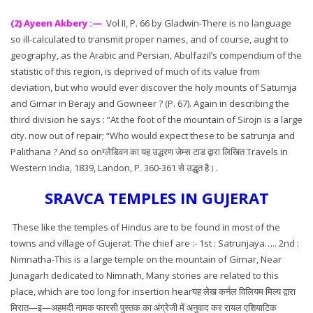
(2) Ayeen Akbery :—
Vol II, P. 66 by Gladwin-There is no language
so ill-calculated to transmit proper names, and of course, aught to
geography, as the Arabic and Persian, Abulfazil’s compendium of the
statistic of this region, is deprived of much of its value from
deviation, but who would ever discover the holy mounts of Saturnja
and Girnar in Berajy and Gowneer ? (P. 67). Again in describing the
third division he says : “At the foot of the mountain of Sirojn is a large
city. now out of repair; “Who would expect these to be satrunja and
Palithana ? And so onग्लेडिवन का यह उद्धरण जेम्स टाड द्वारा लिखित Travels in
Western India, 1839, Landon, P. 360-361 से उद्धृत है।.
SRAVCA TEMPLES IN GUJERAT
These like the temples of Hindus are to be found in most of the
towns and village of Gujerat. The chief are :- 1st : Satrunjaya….. 2nd :
Nimnatha-This is a large temple on the mountain of Girnar, Near
Junagarh dedicated to Nimnath, Many stories are related to this
place, which are too long for insertion hearयह लेख कर्नल विलियम मिल्य द्वारा
मिरात—इ—अहमदी नामक फारसी पुस्तक का अंग्रेजी में अनुवाद कर रायल एशियाटिक