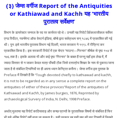
(३) जेम्स वर्गीज Report of the Antiquities
or Kathiawad and Kachh यह ‘भारतीय
पुरातत्व सर्वेक्षण’
विभाग के डायरेक्टर जनरल के पद पर कार्यरत रहे थे। उनकी यह रिपोर्ट र्आिकलाजीकल सर्वेयर
एण्ड रिर्पोटर, गवर्नमेन्ट ऑफ वेस्टर्न इंडिया, बॉम्बे द्वारा सर्वप्रथम सन् १८७६ में प्रकाशित की गई
थी। पुन: इसे भारतीय पुरातत्व विभाग नई दिल्ली, भारत सरकार ने १९९८ में रीप्रिन्ट कर
प्रकाशित किया है। इस सरकारी रिपोर्ट में एक चेप्टर ‘‘माउन्ट—गिरनार’’ शीर्षक से पृष्ठ १५४ से
१७६ तक है। इसके अलावा भी और कई पृष्ठ ‘‘गिरनार’’ के बाबत हैं परन्तु यहाँ इस लेख में, मैं
ज्यादा विस्तार से न जाकर केवल मात्र पाँचवी टोंक जिसे दत्तात्रेय शिखर के नाम से पुकारा/जाना
जाता है से संबंधित टिप्पणियों पर ही अपना ध्यान केन्द्रित करूँगा। जेम्स वर्गीज इस पुस्तक के
Preface में लिखते हैं कि ‘‘Tough devoted chiefly to kathiawad and kachh,
it is not to be regarded as in any sense a complete report on the
antiquities of either of these provices”Report of the antiquities of
Kathiawad and Kachh, by James burgies, 1876, Reprinted by
archaeological Survery of India, N. Delhi, 1998 Preface.
अर्थात् मूलतया यह रिपोर्ट काठियावाड़ और कच्छ प्रान्तों के पुरातात्विक विषयों से संबंधित हैं फिर
भी इसे अंतिम रिपोर्ट नहीं माना जा सकता है। इसी प्रकार वह इसी पृष्ठ की पाद टिप्पणी में लिखते