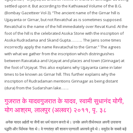
settled upon it. But according to the Kathiawad Volume of the B.G.
(Bombay Gazetteer Vol-3). “The ancient name of the Girnar hill is
Ujjayanta or Girnar, but not Revatchal as is sometimes supposed.
Revatchal is the name of the hill immediately over Revat Kund. At the
foot of the hill is the celebrated Asoka Stone with the inscription of
Asoka Rudradama and Skand Gupta……….. The Jains some times
incorrectly apply the name Revatachal to the Girnar.” The agrees
with what we gather from the inscription which distringuishes
between Raivataka and Urjayat and places and town (Girinagar) at
the foot of Urjayat. This also explains why Ujjayanta came in later
times to be known as Girnar hill. This further explains why the
inscription of Rudradaman mentions Girinagar as being distant
(dura) from the Sudarshan lake…….
गुजरात के यादवगुजरात के यादव, स्वामी सुधानंद योगी,
योग आश्रम, लालपुर (अलवर) २०११, पृ. ३८
अनेक यादव अर्हतों या जैनों का धर्म पालन करते थे। उनके अपने तीर्थस्थल अपनी उपासना
पद्धति और र्धािमक नेता थे। वे गणतंत्र की शासन प्रणाली अपनाये हुये थे। वसुदेव के सबसे बड़े