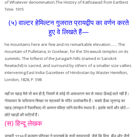
of Whatever denomination.The History of Kathiawad from Eartliest
Time. 1915
(५) वाल्टर हेमिल्टन गुजरात प्रायद्वीप का वर्णन करते
हुए वे लिखते हैं—
he mountains here are few and no remarkable elevation…… The
mountain of Pulletana, in Goelwar, for the Shrawuck temples on its
summits. The loftiest of the Junagarh hills (named in Sanskrit
Rewtachil) is sacred, and surround by others of a smaller size vallies
intervening.East India Gazetteer of Hindostan by Waster Hemilton,
London, 1828, P. 598
यहाँ पर पहाड़ वैसे भी कम ही हैं, जिसमें से कोई भी असाधारण रूप से ज्यादा ऊँचाई वाले नहीं हैं।
गोयलवार के पालिताना शिखर पर श्रावकों के मंदिर उल्लेखनीय हैं। सबसे ऊँचा जूनागढ़ का
पहाड़ (संस्कृत में रैवाताँचल) भी अत्यन्त पवित्र यानि वंदनीय स्थाल है। इसके चारों और छोटे—
छोटे पहाड़ों की घाटियाँ हैं।
(स) हिन्दू लेखक
जनवरी १९५७ में कल्याण पत्रिका ने भारतवर्ष के सभी सम्प्रदायों, जैसे कि हिन्दू, बौद्ध और जैनों