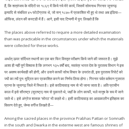
हैं, कि शत्रुंजय के मंदिरों पर १८६९ में किये गये मेरे कार्य, जिसमें सोमनाथ गिरनार जूनागढ़
इत्यादि से संबंधित ४५ फोटोग्राफ थे, जो सन् १८७० में प्रकाशित भी हुए थे तथा अब इंडिया—
ऑफिस, लंदन की कस्टडी में हैं। आगे, इसी पाद टिप्पणी में पुन: लिखते हैं कि
The places above referred to require a more detailed examination
than was practicable in the circumstances under which the materials
were collected for these works.
अर्थात् ऊपर संर्दिभत स्थानों का एक बार फिर विस्तृत परीक्षण किये जाने की जरूरत है। मुझे
आशा ही नहीं पूर्ण विश्वास है कि लगभग १३५ वर्षों बाद, स्वतंत्र भारत देश के पुरातत्व विभाग ने इस
पर अवश्य कार्यवाही की होगी, और उसने काफी सोच विचार के उपरांत ही, इस पुरातत्व रिपोर्ट को
ज्यों का त्यों पुन: मुद्रित कर प्रकाशित करने का निर्णय लिया होगा। गिरनार पर्वत वर्तमान गुजरात
प्रान्त के जूनागढ़ जिले में स्थित है। इसे काठियावाड़ नाम से भी जाना जाता है। अति प्राचीन
काल में इसे सौराष्ट्र (सुराष्ट्र) नाम से पुकारते थे, जहाँ के लोग काफी, भले मानुष के रूप में जाने
जाते थे। इसे अंग्रेज शासक ‘सोरठ’ भी कहते थे। इसी काठियावाड़ का आद्यकालीन इतिहास का
विवरण देते हुए, जेम्स वर्गीज लिखते हैं—
Among the sacred places in the province Prabhas Pattan or Somnath
in the south and Dwarka in the exterme west are famous shrines of