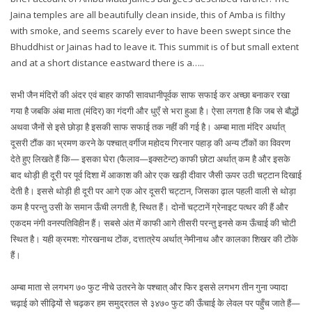
Jaina temples are all beautifully clean inside, this of Amba is filthy
with smoke, and seems scarely ever to have been swept since the
Bhuddhist or Jainas had to leave it. This summit is of but small extent
and at a short distance eastward there is a…..
सभी जैन मंदिरों की अंदर एवं बाहर काफी सावधानीपूर्वक साफ सफाई कर अच्छा बनाकर रखा
गया है जबकि अंबा माता (मंदिर) का गंदगी और धुएँ से भरा हुआ है। ऐसा लगता है कि जब से बौद्धों
अथवा जैनों से इसे छोड़ा है इसकी साफ सफाई तक नहीं की गई है। अम्बा माता मंदिर अर्थात्
दूसरी टौंक का भ्रमण करने के पश्चात् वर्गीज महोदय गिरनार पहाड़ की अन्य टौंकों का विवरण
देते हुए लिखते हैं कि— इसका घेरा (फैलाव—इक्सटेन्ट) काफी छोटा अर्थात् कम है और इसके
बाद थोड़ी ही दूरी पर पूर्व दिशा में आकाश की ओर एक खड़ी दीवार जैसी ऊपर उठी चट्टान दिखाई
देती है। इससे थोड़ी ही दूरी पर आगे एक ओर दूसरी चट्टान, जिसका ढ़ाल पहली वाली से थोड़ा
कम है परन्तु उसी के समान ऊँची लगती है, स्थित हैं। दोनों चट्टानें ग्रेनाइट पत्थर की हैं और
एकदम नंगी वनस्पतिविहीन हैं। सबसे अंत में काफी आगे तीसरी परन्तु इनसे कम ऊँचाई की चोटी
स्थित है। यही क्रमश: गोरखनाथ टोंक, दत्तात्रेय अर्थात् नेमीनाथ और कालका शिखर की टोंके
हैं।
अम्बा माता से लगभग ७० फुट नीचे उतरने के पश्चात् और फिर इससे लगभग तीन गुना ज्यादा
चढ़ाई को सीढ़ियों से चढ़कर हम समुद्रतल से ३४७० फुट की ऊँचाई के लेवल पर पहुँच जाते हैं—