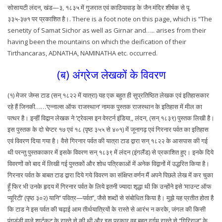
सोसायटी लंदन, खंड—३, १८३५ में गुजरात एवं काठियावाड़ के जैन मंदिर शीर्षक से पृ.
३३५-३७१ पर प्रकाशित है।. There is a foot note on this page, which is “The
senetity of Samat Sichor as well as Girnar and….. arises from their
having been the mountains on which the deification of their
Tirthancaras, ADNATHA, NAMINATHA etc. occurred.
(ब) अंग्रेज लेखकों के विवरण
(१) मेजर जेम्स टाड (सन् १८२२ में यात्रा) यह एक बहुत ही सुप्रतिष्ठित लेखक एवं इतिहासकार
रहे हैं जिनकी……‘एन्नाल्स ऑफ राजस्थान’ नामक पुस्तक राजस्थान के इतिहास में मील का
पत्थर है। इन्हीं विद्वान लेखक ने ‘ट्रेवल्स इन वेस्टर्न इंडिया,, लंदन, (सन् १८३९) पुस्तक लिखी है।
इस पुस्तक के दो चेप्टर १७ एवं १८ (पृष्ठ ३५५ से ४०१) में जूनागढ़ एवं गिरनार पर्वत का इतिहास
एवं विवरण दिया गया है। वैसे गिरनार पर्वत की यात्रा टाड द्वारा सन् १८२२ के आसपास की गई
थी परन्तु पुस्तकाकार में इसके विवरण सन् १८३९ में लंदन (इंगलैंड) से प्रकाशित हुए। इनके दिये
विवरणों को बाद में लिखी गई पुस्तकों और शोध पत्रिकाओं में अनेक विद्वानों में उद्धरित किया है।
गिरनार पर्वत के बाबत टाड द्वारा दिये गये विवरण का संक्षिप्त वर्णन मैं अपने पिछले लेख में कर चुका
हूँ फिर भी उनके हृदय में गिरनार पर्वत के लिये इतनी ज्यादा शृद्धा थी कि उन्होंने इसे ‘माउन्ट ऑफ
प्यूरिटी’ (पृष्ठ ३०२) यानि’’ पवित्र—पर्वत’’, जैसे शब्दों से संबोधित किया है। मुझे यह प्रतीत होता है
कि टाड ने इस पर्वत की चढ़ाई आम तीर्थयात्रियों के रास्ते से आरंभ न करके, जंगल की किसी
पंगडंडी वाले शार्टकट के रास्ते से की थी और इस प्रकार वह बहुत दुर्गम रास्ते से ‘‘गिरिराज’’ के