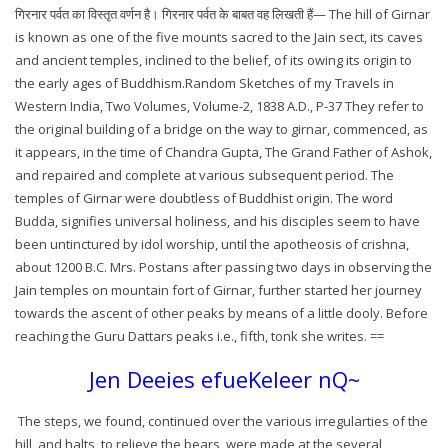
गिरनार पर्वत का विस्तृत वर्णन है। गिरनार पर्वत के बाबत वह लिखती हैं— The hill of Girnar
is known as one of the five mounts sacred to the Jain sect, its caves
and ancient temples, inclined to the belief, of its owing its origin to
the early ages of Buddhism.Random Sketches of my Travels in
Western India, Two Volumes, Volume-2, 1838 A.D., P-37 They refer to
the original building of a bridge on the way to girnar, commenced, as
it appears, in the time of Chandra Gupta, The Grand Father of Ashok,
and repaired and complete at various subsequent period. The
temples of Girnar were doubtless of Buddhist origin. The word
Budda, signifies universal holiness, and his disciples seem to have
been untinctured by idol worship, until the apotheosis of crishna,
about 1200 B.C. Mrs. Postans after passing two days in observing the
Jain temples on mountain fort of Girnar, further started her journey
towards the ascent of other peaks by means of a little dooly. Before
reaching the Guru Dattars peaks i.e., fifth, tonk she writes. ==
Jen Deeies efueKeleer nQ~
The steps, we found, continued over the various irregularties of the
hill, and halts, to relieve the bears, were made at the several