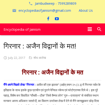
Jambudweep - 7599289809
encyclopediaofjainism@gmail.com
About Us
Encyclopedia of Jainism
विशेष आलेख
गिरनार : अजैन विद्वानों के मत!
पूजायें
July 22, 2017
शोध आलेख
जैन तीर्थ
गिरनार : अजैन विद्वानों के मत
अयोध्या
मैंने अपने पिछले लेख ‘‘गिरनार :
अतीत की एक झलक’’ (अर्हत् वचन २५ (२.३) में गिरनार पर्वत के
इतिहास के साथ इसके कुछ प्राचीन एवं पुराने पेन्सिल स्केच एवं फोटोग्राफ्स दिये थे। इस पूरे
पहाड़, विशेष कर विवादित ‘‘पाँचवी—टोंक’’ जिसे वैष्णव लोग’’ गुरु—दत्तात्रय’’ से संबंधित स्थान
मानकर अपना अधिकार जताते हैं, का विवरण उपरोक्त लेख में देने से मैंने जानबूझकर छोड़ दिया