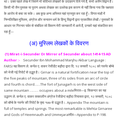
था। उक्त पहले लेख में जितने भी संर्दिभत लेखकों के उदाहरण दिये गये हैं, सभी अजैन विद्वान हैं।
किसी भी जैन पुस्तक या पुराण अथवा लेखक का उल्लेख इस कारण से नहीं किया गया कि पक्षपात
के आरोप से बचा जा सके। अब कुछ अन्य अभिमत यहां प्रस्तुत कर रहा हूँ। विगत माहों में
निम्नलिखित मुस्लिम, अंग्रेज और सनातन धर्म के हिन्दू विद्वानों द्वारा प्रकाशित लेखों / पुस्तकों के
आधार पर गिरनार पर्वत से संबंधित जो विवरण मेरी जानकारी में आये हैं, उनको यहां संकलित कर
रहा हूँ—
(अ) मुस्लिम लेखकों के विवरण
(1) Mirat-i-Secunder Or Mirror of Secunder about 1414-15 AD
Author :-
Secunder Ibn Mohammad Manjhu Akbar Language :
FARSI यह विवरण ले. कर्नल ए. वाकर रेसीडेंट बड़ौदा द्वारा दि. १२ जनवरी १८०८ को गवर्नर बॉम्बे
को भेजी गई रिपोर्ट से उद्धृत है। Girnar is a natural fortification near the top of
the five peaks of mountain, three of its sides from an arc of circle
and fourth is chord……The fort of Junagarh is on the west side of
same mountain ……… occupies about a mileमिरात—इ. सिकन्दर का यह
उद्धरण ले. कर्नल ए. वाकर तत्कालीन अंग्रेज रेजीडेन्ट बड़ौदा रियासत द्वारा, १२ जनवरी, १८०८
को बॉम्बे के गवर्नर की रिपोर्ट के पृष्ठ १७७ से उद्धृत है।. Appendix The mountain is
full of temples and springs. The most remarkable is Mehta Girnaree
and Gods of Heemnauth and Ummejaraतदैव—Appendix to P-198.