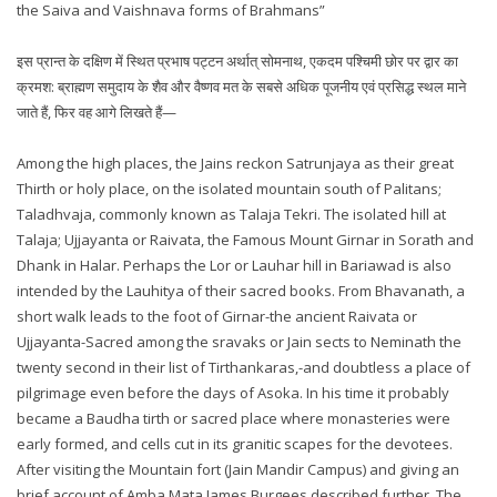
the Saiva and Vaishnava forms of Brahmans”
इस प्रान्त के दक्षिण में स्थित प्रभाष पट्टन अर्थात् सोमनाथ, एकदम पश्चिमी छोर पर द्वार का
क्रमश: ब्राह्मण समुदाय के शैव और वैष्णव मत के सबसे अधिक पूजनीय एवं प्रसिद्ध स्थल माने
जाते हैं, फिर वह आगे लिखते हैं—
Among the high places, the Jains reckon Satrunjaya as their great
Thirth or holy place, on the isolated mountain south of Palitans;
Taladhvaja, commonly known as Talaja Tekri. The isolated hill at
Talaja; Ujjayanta or Raivata, the Famous Mount Girnar in Sorath and
Dhank in Halar. Perhaps the Lor or Lauhar hill in Bariawad is also
intended by the Lauhitya of their sacred books. From Bhavanath, a
short walk leads to the foot of Girnar-the ancient Raivata or
Ujjayanta-Sacred among the sravaks or Jain sects to Neminath the
twenty second in their list of Tirthankaras,-and doubtless a place of
pilgrimage even before the days of Asoka. In his time it probably
became a Baudha tirth or sacred place where monasteries were
early formed, and cells cut in its granitic scapes for the devotees.
After visiting the Mountain fort (Jain Mandir Campus) and giving an
brief account of Amba Mata James Burgees described further. The