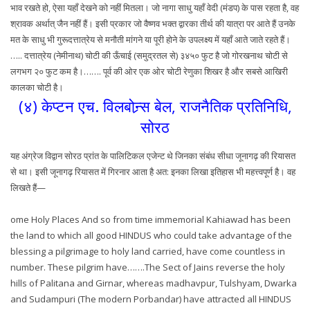
भाव रखते हो, ऐसा यहाँ देखने को नहीं मितला। जो नागा साधु यहाँ वेदी (मंडप) के पास रहता है, वह
श्रावक अर्थात् जैन नहीं हैं। इसी प्रकार जो वैष्णव भक्त द्वारका तीर्थ की यात्रा पर आते हैं उनके
मत के साधु भी गुरूदत्तात्रेय से मनौती मांगने या पूरी होने के उपलक्ष्य में यहाँ आते जाते रहते हैं।
….. दत्तात्रेय (नेमीनाथ) चोटी की ऊँचाई (समुद्रतल से) ३४५० फुट है जो गोरखनाथ चोटी से
लगभग २० फुट कम है।……. पूर्व की ओर एक ओर चोटी रेणुका शिखर है और सबसे आखिरी
कालका चोटी है।
(४) केप्टन एच. विलबोन्र्स बेल, राजनैतिक प्रतिनिधि,
सोरठ
यह अंग्रेज विद्वान सोरठ प्रांत के पालिटिकल एजेन्ट थे जिनका संबंध सीधा जूनागढ़ की रियासत
से था। इसी जूनागढ़ रियासत में गिरनार आता है अत: इनका लिखा इतिहास भी महत्त्वपूर्ण है। वह
लिखते हैं—
ome Holy Places And so from time immemorial Kahiawad has been
the land to which all good HINDUS who could take advantage of the
blessing a pilgrimage to holy land carried, have come countless in
number. These pilgrim have…….The Sect of Jains reverse the holy
hills of Palitana and Girnar, whereas madhavpur, Tulshyam, Dwarka
and Sudampuri (The modern Porbandar) have attracted all HINDUS