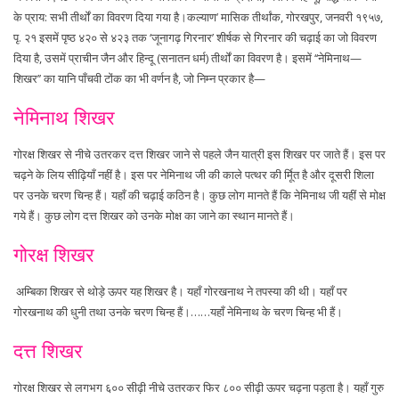
के प्राय: सभी तीर्थों का विवरण दिया गया है।कल्याण’ मासिक तीर्थांक, गोरखपुर, जनवरी १९५७,
पृ. २१ इसमें पृष्ठ ४२० से ४२३ तक ‘जूनागढ़ गिरनार’ शीर्षक से गिरनार की चढ़ाई का जो विवरण
दिया है, उसमें प्राचीन जैन और हिन्दू (सनातन धर्म) तीर्थों का विवरण है। इसमें ‘‘नेमिनाथ—
शिखर’’ का यानि पाँचवी टोंक का भी वर्णन है, जो निम्न प्रकार है—
नेमिनाथ शिखर
गोरक्ष शिखर से नीचे उतरकर दत्त शिखर जाने से पहले जैन यात्री इस शिखर पर जाते हैं। इस पर
चढ़ने के लिय सीढ़ियाँ नहीं है। इस पर नेमिनाथ जी की काले पत्थर की र्मूित है और दूसरी शिला
पर उनके चरण चिन्ह हैं। यहाँ की चढ़ाई कठिन है। कुछ लोग मानते हैं कि नेमिनाथ जी यहीं से मोक्ष
गये हैं। कुछ लोग दत्त शिखर को उनके मोक्ष का जाने का स्थान मानते हैं।
गोरक्ष शिखर
अम्बिका शिखर से थोड़े ऊपर यह शिखर है। यहाँ गोरखनाथ ने तपस्या की थी। यहाँ पर
गोरखनाथ की धुनी तथा उनके चरण चिन्ह हैं।……यहाँ नेमिनाथ के चरण चिन्ह भी हैं।
दत्त शिखर
गोरक्ष शिखर से लगभग ६०० सीढ़ी नीचे उतरकर फिर ८०० सीढ़ी ऊपर चढ़ना पड़ता है। यहाँ गुरु