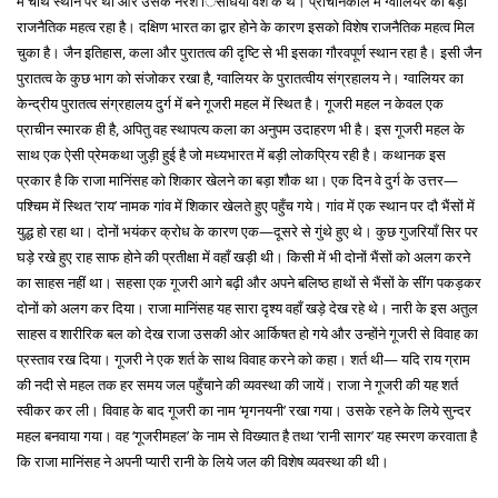
में चौथे स्थान पर था और उसके नरेश िंसधिया वंश के थे। प्राचीनकाल में ग्वालियर का बड़ा
राजनैतिक महत्व रहा है। दक्षिण भारत का द्वार होने के कारण इसको विशेष राजनैतिक महत्व मिल
चुका है। जैन इतिहास, कला और पुरातत्व की दृष्टि से भी इसका गौरवपूर्ण स्थान रहा है। इसी जैन
पुरातत्व के कुछ भाग को संजोकर रखा है, ग्वालियर के पुरातत्वीय संग्रहालय ने। ग्वालियर का
केन्द्रीय पुरातत्व संग्रहालय दुर्ग में बने गूजरी महल में स्थित है। गूजरी महल न केवल एक
प्राचीन स्मारक ही है, अपितु वह स्थापत्य कला का अनुपम उदाहरण भी है। इस गूजरी महल के
साथ एक ऐसी प्रेमकथा जुड़ी हुई है जो मध्यभारत में बड़ी लोकप्रिय रही है। कथानक इस
प्रकार है कि राजा मानिंसह को शिकार खेलने का बड़ा शौक था। एक दिन वे दुर्ग के उत्तर—
पश्चिम में स्थित ‘राय’ नामक गांव में शिकार खेलते हुए पहुँच गये। गांव में एक स्थान पर दौ भैंसों में
युद्ध हो रहा था। दोनों भयंकर क्रोध के कारण एक—दूसरे से गुंथे हुए थे। कुछ गुजरियाँ सिर पर
घड़े रखे हुए राह साफ होने की प्रतीक्षा में वहाँ खड़ी थी। किसी में भी दोनों भैंसों को अलग करने
का साहस नहीं था। सहसा एक गूजरी आगे बढ़ी और अपने बलिष्ठ हाथों से भैंसों के सींग पकड़कर
दोनों को अलग कर दिया। राजा मानिंसह यह सारा दृश्य वहाँ खड़े देख रहे थे। नारी के इस अतुल
साहस व शारीरिक बल को देख राजा उसकी ओर आर्किषत हो गये और उन्होंने गूजरी से विवाह का
प्रस्ताव रख दिया। गूजरी ने एक शर्त के साथ विवाह करने को कहा। शर्त थी— यदि राय ग्राम
की नदी से महल तक हर समय जल पहुँचाने की व्यवस्था की जायें। राजा ने गूजरी की यह शर्त
स्वीकर कर ली। विवाह के बाद गूजरी का नाम ‘मृगनयनी’ रखा गया।
उसके रहने के लिये सुन्दर
महल बनवाया गया। वह ‘गूजरीमहल’ के नाम से विख्यात है तथा ‘रानी सागर’ यह स्मरण करवाता है
कि राजा मानिंसह ने अपनी प्यारी रानी के लिये जल की विशेष व्यवस्था की थी।