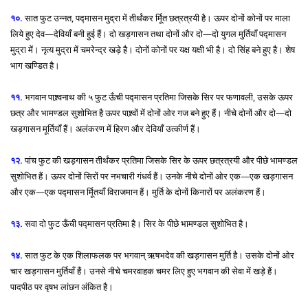
१०.
सात फुट उन्नत, पद्मासन मुद्रा में तीर्थंकर र्मूित छत्रत्रयी है। ऊपर दोनों कोनों पर माला
लिये हुए देव—देवियाँ बनी हुई हैं। दो खड़गासन तथा दोनों और दो—दो युगल मुर्तियाँ पद्मासन
मुद्रा में। नृत्य मुद्रा में चमरेन्द्र खड़े है। दोनों कोनों पर यक्ष यक्षी भी है। दो सिंह बने हुए है। शेष
भाग खण्डित है।
११.
भगवान पाश्र्वनाथ की ५ फुट ऊँची पद्मासन प्रतिमा जिसके सिर पर फणावली, उसके ऊपर
छत्र और भामण्डल सुशोभित है ऊपर पाश्र्वों में दोनों ओर गज बने हुए हैं। नीचे दोनों और दो—दो
खड़गासन मूर्तियाँ हैं। अलंकरण में हिरण और देवियाँ उत्कीर्ण हैं।
१२.
पांच फुट की खड़गासन तीर्थंकर प्रतिमा जिसके सिर के ऊपर छत्रत्रयी और पीछे भामण्डल
सुशोभित हैं। ऊपर दोनों सिरों पर नभचारी गंधर्व हैं। उनके नीचे दोनों ओर एक—एक खड़गासन
और एक—एक पद्मासन र्मूितयाँ विराजमान हैं। मुर्ति के दोनों किनारों पर अलंकरण हैं।
१३.
सवा दो फुट ऊँची पद्मासन प्रतिमा है। सिर के पीछे भामण्डल सुशोभित है।
१४.
सात फुट के एक शिलाफलक पर भगवान् ऋषभदेव की खड़गासन मुर्ति है। उसके दोनों ओर
चार खड़गासन मुर्तियाँ हैं। उनसे नीचे चमरवाहक चमर लिए हुए भगवान की सेवा में खड़े हैं।
पादपीठ पर वृषभ लांछन अंकित है।