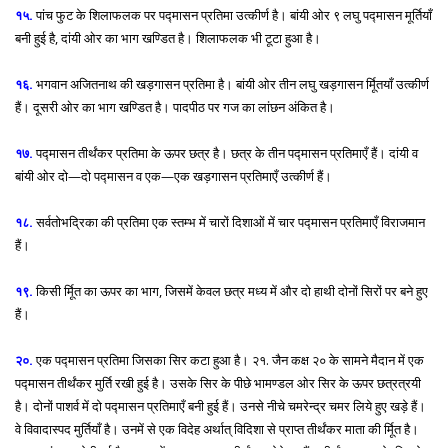
१५.
पांच फुट के शिलाफलक पर पद्मासन प्रतिमा उत्कीर्ण है। बांयी ओर ९ लघु पद्मासन मूर्तियाँ
बनी हुई है, दांयी ओर का भाग खण्डित है। शिलाफलक भी टूटा हुआ है।
१६.
भगवान अजितनाथ की खड़गासन प्रतिमा है। बांयी ओर तीन लघु खड़गासन र्मूितयाँ उत्कीर्ण
हैं। दूसरी ओर का भाग खण्डित है। पादपीठ पर गज का लांछन अंकित है।
१७.
पद्मासन तीर्थंकर प्रतिमा के ऊपर छत्र है। छत्र के तीन पद्मासन प्रतिमाएँ हैं। दांयी व
बांयी ओर दो—दो पद्मासन व एक—एक खड़गासन प्रतिमाएँ उत्कीर्ण हैं।
१८.
सर्वतोभद्रिका की प्रतिमा एक स्तम्भ में चारों दिशाओं में चार पद्मासन प्रतिमाएँ विराजमान
हैं।
१९.
किसी र्मूित का ऊपर का भाग, जिसमें केवल छत्र मध्य में और दो हाथी दोनों सिरों पर बने हुए
हैं।
२०.
एक पद्मासन प्रतिमा जिसका सिर कटा हुआ है। २१. जैन कक्ष २० के सामने मैदान में एक
पद्मासन तीर्थंकर मुर्ति रखी हुई है। उसके सिर के पीछे भामण्डल ओर सिर के ऊपर छत्रत्रयी
है। दोनों पाशर्व में दो पद्मासन प्रतिमाएँ बनी हुई हैं। उनसे नीचे चमरेन्द्र चमर लिये हुए खड़े हैं।
वे विवादास्पद मुर्तियाँ है। उनमें से एक विदेह अर्थात् विदिशा से प्राप्त तीर्थंकर माता की र्मूित है।