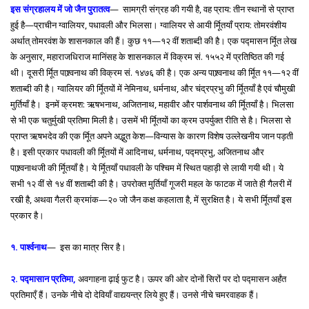
इस संग्रहालय में जो जैन पुरातत्व
— सामग्री संग्रह की गयी है, वह प्राय: तीन स्थानों से प्राप्त
हुई है—प्राचीन ग्वालियर, पधावली और भिलसा। ग्वालियर से आयी र्मूितयाँ प्राय: तोमरवंशीय
अर्थात् तोमरवंश के शासनकाल की हैं। कुछ ११—१२ वीं शताब्दी की है। एक पद्मासन र्मूित लेख
के अनुसार, महाराजधिराज मानिंसह के शासनकाल में विक्रम सं. १५५२ में प्रतिष्ठित की गई
थी। दूसरी र्मूित पाश्र्वनाथ की विक्रम सं. १४७६ की है। एक अन्य पाश्र्वनाथ की र्मूित ११—१२ वीं
शताब्दी की है। ग्वालियर की र्मूितयों में नेमिनाथ, धर्मनाथ, और चंद्रप्रभु की र्मूितयाँ है एवं चौमुखी
मुर्तियाँ है। इनमें क्रमश: ऋषभनाथ, अजितनाथ, महावीर और पार्शवनाथ की र्मूितयाँ है। भिलसा
से भी एक चतुर्मुखी प्रतिमा मिली है। उसमें भी र्मूितयों का क्रम उपर्युक्त रीति से है। भिलसा से
प्राप्त ऋषभदेव की एक र्मूित अपने अद्भुत केश—विन्यास के कारण विशेष उल्लेखनीय जान पड़ती
है। इसी प्रकार पधावली की र्मूितयों में आदिनाथ, धर्मनाथ, पद्मप्रभु, अजितनाथ और
पाश्र्वनाथजी की र्मूितयाँ है। ये र्मूितयाँ पधावली के पश्चिम में स्थित पहाड़ी से लायी गयी थी। ये
सभी १२ वीं से १४ वीं शताब्दी की है। उपरोक्त मुर्तियाँ गूजरी महल के फाटक में जाते ही गैलरी में
रखी है, अथवा गैलरी क्रमांक—२० जो जैन कक्ष कहलाता है, में सुरक्षित है। ये सभी र्मूितयाँ इस
प्रकार है।
१. पार्श्वनाथ
— इस का मात्र सिर है।
२. पद्मासान प्रतिमा,
अवगाहना ढ़ाई फुट है। ऊपर की ओर दोनों सिरों पर दो पद्मासन अर्हंत
प्रतिमाएँ हैं। उनके नीचे दो देवियाँ वाद्ययन्त्र लिये हुए हैं। उनसे नीचे चमरवाहक हैं।