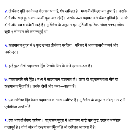
४.
तीर्थंकर मुर्ति का केवल पीठासन भाग है, शेष खण्डित है। मध्य में बोधिवृक्ष बना हुआ है। उसके
दोनों और खड़े हुए भक्त उसकी पूजा कर रहे हैं। उसके ऊपर पद्मासन तीर्थंकर मुर्तियाँ है। उनके
दोनों और यक्ष व यक्षिणी खड़े हैं। मुर्तिलेख के अनुसार इस मुर्ति की प्रतिष्ठा संवत् १५५२ ज्येष्ठ
सुदी ९ सोमवार को सम्पन्न हुई थी।
५.
खड्गासन मुद्रा में ७ फुट उन्नत तीर्थंकर प्रतिमा। परिसर में आकाशचारी गन्धर्व और
चमरेन्द्र।
६.
ढ़ाई फुट ऊँची पद्मासन र्मूित जिसके सिर के पीछे प्रभामण्डल है।
७.
पंचबालयति की र्मूित। मध्य में खड़गासन पाश्र्वनाथ है। ऊपर दो पद्मासन तथा नीचे दो
खड़गासन र्मूितयाँ हैं। उनके दोनों और चमर—वाहक हैं।
८.
एक खण्डित र्मूित केवल पद्मासन का भाग अवशिष्ट है। मुर्तिलेख के अनुसार संवत् १४९२ में
प्रतिष्ठित उत्कीर्ण हैं
९.
एक भव्य तीर्थंकर प्रतिमा। पद्मासन मुद्रा में अवगाहना साढ़े चार फुट, छत्र व भामंडल
कलापूर्ण है। दोनों और दो खड़गासन र्मूितयाँ है जो खण्डित अवस्था में है।