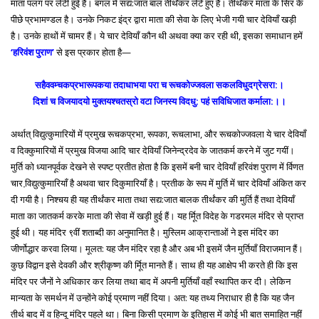
माता पलंग पर लेटी हुई है। बगल में सद्य:जात बाल तीर्थंकर लेटे हुए हैं। तीर्थंकर माता के सिर के
पीछे प्रभामण्डल है। उनके निकट इंद्र द्वारा माता की सेवा के लिए भेजी गयी चार देवियाँ खड़ी
है। उनके हाथों में चामर हैं। ये चार देवियाँ कौन थी अथवा क्या कर रही थी, इसका समाधान हमें
‘हरिवंश पुराण’
से इस प्रकार होता है—
सहैववम्चकप्रभारूपकया तदाधाभया परा च रूचकोज्जवला सकलविधुदग्रेसरा:।
दिशां च विजयादयो मुक्तयश्चतस्रो वटा जिनस्य विदधु: पहं सविधिजात कर्माला:।।
अर्थात् विद्युत्कुमारियों में प्रमुख रूचकप्रभा, रूपका, रूचलाभा, और रूचकोज्जवला ये चार देवियाँ
व दिक्कुमारियों में प्रमुख विजया आदि चार देवियाँ जिनेन्द्रदेव के जातकर्म करने में जुट गयीं।
मुर्ति को ध्यानपूर्वक देखने से स्पष्ट प्रतीत होता है कि इसमें बनी चार देवियाँ हरिवंश पुराण में र्विणत
चार वि़द्युत्कुमारियाँ है अथवा चार दिकुमारियाँ है। प्रतीक के रूप में मुर्ति में चार देवियाँ अंकित कर
दी गयी है। निश्चय ही यह तीर्थंकर माता तथा सद्य:जात बालक तीर्थंकर की मुर्ति हैं तथा देवियाँ
माता का जातकर्म करके माता की सेवा में खड़ी हुई हैं। यह र्मूित विदेह के गडरमल मंदिर से प्राप्त
हुई थी। यह मंदिर ९वीं शताब्दी का अनुमानित है। मुस्लिम आक्रान्ताओं ने इस मंदिर का
जीर्णोद्धार करवा लिया। मूलत: यह जैन मंदिर रहा है और अब भी इसमें जैन मुर्तियाँ विराजमान हैं।
कुछ विद्वान इसे देवकी और श्रीकृष्ण की र्मूित मानते हैं। साथ ही यह आक्षेप भी करते ही कि इस
मंदिर पर जैनों ने अधिकार कर लिया तथा बाद में अपनी मुर्तियाँ वहाँ स्थापित कर दी। लेकिन
मान्यता के समर्थन में उन्होंने कोई प्रमाण नहीं दिया। अत: यह तथ्य निराधार ही है कि यह जैन
तीर्थ बाद में व हिन्दू मंदिर पहले था। बिना किसी प्रमाण के इतिहास में कोई भी बात समाहित नहीं