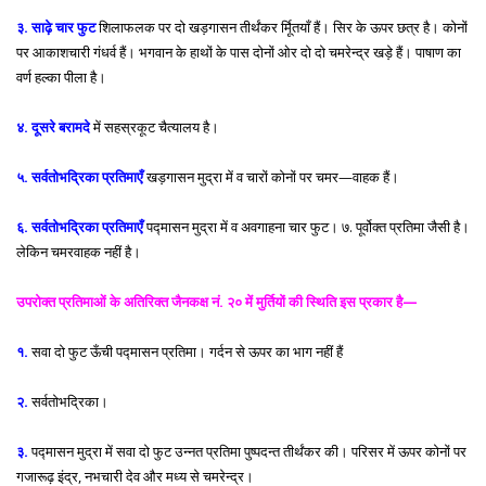
३. साढ़े चार फुट
शिलाफलक पर दो खड़गासन तीर्थंकर र्मूितयाँ हैं। सिर के ऊपर छत्र है। कोनों
पर आकाशचारी गंधर्व हैं। भगवान के हाथों के पास दोनों ओर दो दो चमरेन्द्र खड़े हैं। पाषाण का
वर्ण हल्का पीला है।
४. दूसरे बरामदे
में सहस्रकूट चैत्यालय है।
५. सर्वतोभद्रिका प्रतिमाएँ
खड़गासन मुद्रा में व चारों कोनों पर चमर—वाहक हैं।
६. सर्वतोभद्रिका प्रतिमाएँ
पद्मासन मुद्रा में व अवगाहना चार फुट। ७. पूर्वोक्त प्रतिमा जैसी है।
लेकिन चमरवाहक नहीं है।
उपरोक्त प्रतिमाओं के अतिरिक्त जैनकक्ष नं. २० में मुर्तियों की स्थिति इस प्रकार है—
१.
सवा दो फुट ऊँची पद्मासन प्रतिमा। गर्दन से ऊपर का भाग नहीं हैं
२.
सर्वतोभद्रिका।
३.
पद्मासन मुद्रा में सवा दो फुट उन्नत प्रतिमा पुष्पदन्त तीर्थंकर की। परिसर में ऊपर कोनों पर
गजारूढ़ इंद्र, नभचारी देव और मध्य से चमरेन्द्र।