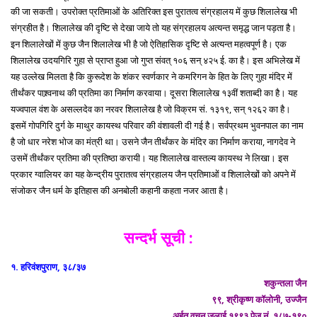
की जा सकती। उपरोक्त प्रतिमाओं के अतिरिक्त इस पुरातत्व संग्रहालय में कुछ शिलालेख भी
संग्रहीत है। शिलालेख की दृष्टि से देखा जाये तो यह संग्रहालय अत्यन्त समृद्ध जान पड़ता है।
इन शिलालेखों में कुछ जैन शिलालेख भी है जो ऐतिहासिक दृष्टि से अत्यन्त महत्वपूर्ण है। एक
शिलालेख उदयगिरि गुहा से प्राप्त हुआ जो गुप्त संवत् १०६ सन् ४२५ ई. का है। इस अभिलेख में
यह उल्लेख मिलता है कि कुरूदेश के शंकर स्वर्णकार ने कमरिगन के हित के लिए गुहा मंदिर में
तीर्थंकर पाश्र्वनाथ की प्रतिमा का निर्माण करवाया। दूसरा शिलालेख १३वीं शताब्दी का है। यह
यज्वपाल वंश के असल्लदेव का नरवर शिलालेख है जो विक्रम सं. १३१९, सन् १२६२ का है।
इसमें गोपगिरि दुर्ग के माथुर कायस्थ परिवार की वंशावली दी गई है। सर्वप्रथम भुवनपाल का नाम
है जो धार नरेश भोज का मंत्री था। उसने जैन तीर्थंकर के मंदिर का निर्माण कराया, नागदेव ने
उसमें तीर्थंकर प्रतिमा की प्रतिष्ठा करायी। यह शिलालेख वास्तल्य कायस्थ ने लिखा। इस
प्रकार ग्वालियर का यह केन्द्रीय पुरातत्व संग्रहालय जैन प्रतिमाओं व शिलालेखों को अपने में
संजोकर जैन धर्म के इतिहास की अनबोली कहानी कहता नजर आता है।
सन्दर्भ सूची :
१. हरिवंशपुराण, ३८/३७
शकुन्तला जैन
९९, श्रीकृष्ण कॉलोनी, उज्जैन
अर्हत् वचन जुलाई १९९३ पेज नं. १८७-१९०