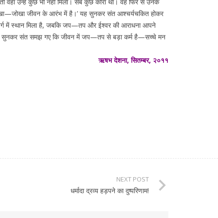
तो वहां उन्हें कुछ भी नहीं मिला। सब कुछ कोरा था। वह फिर से उनके
ेखा—जोखा जीवन के आरंभ में है।’ यह सुनकर संत आश्चर्यचकित होकर
पको स्वर्ग में स्थान मिला है, जबकि जप—तप और ईश्वर की आराधना आपने
की बात सुनकर संत समझ गए कि जीवन में जप—तप से बड़ा कर्म है—सच्चे मन
ऋषभ देशना, सितम्बर, २०११
NEXT POST
धर्मादा द्रव्य हड़पने का दुष्परिणाम!