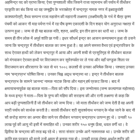
अहमिन्द्र पद को प्राप्त किया; ऐसा पुण्यशाली जीव जिसने राजा पद्मनाभ की पर्याय में तीर्थंकर
प्रकृति का बंध किया था वह जम्बूद्वीप के भरतक्षेत्र में चन्द्रपुर नामक नगर में इक्ष्वाकुवंशी
काश्यपगोत्री, वैभव सम्पन्न राजा महासेन की महारानी लक्ष्मणा (लक्ष्मीमती) के गर्भ में चैत्र कृष्ण
पंचमी को आकर नौ माह पर्यन्त गर्भ में रह पौष कृष्ण एकादशी के दिन शक्र योग अनुराधा नक्षत्र में
उत्पन्न हुआ। जन्म से ही यह बालक मति, श्रुत, अवधि; इन तीन ज्ञान का धारी था। जन्म के
समय ही तीन लोक में अपूर्व शांति छा गयी। इधर सौधर्म इन्द्र का आसन कम्पायमान हुआ तो उसने
जाना कि चन्द्रपुर में तीर्थंकर बालक का जन्म हुआ है। वह अपने समस्त वैभव एवं इन्द्रपरिकर के
साथ ऐरावत हाथी को लेकर चन्द्रपुर में आया और अपनी शची से प्रसूतिगृह से तीर्थंकर बालक
को मंगवाकर ऐरावत हाथी पर विराजमान कर सुमेरुपर्वत पर ले गया और वहाँ पाण्डुक शिला पर
विराजमान कर क्षीरसागर के जल से भर १००८ कलशों से उनका अभिषेक किया। पश्चात् उनका
नाम ‘चन्द्रप्रभ’ घोषित किया। उनका चिह्न अद्र्ध चन्द्रमा था। इन्द्र ने तीर्थंकर बालक
चन्द्रप्रभ के सामने ‘आनन्द’ नामक नाटक किया और महान् हर्ष प्रकट किया। बाद में
क्षमायाचनापूर्वक वह बालक माता—पिता को सौंप दिया। इस जन्मोत्सव (जन्म कल्याणक महोत्सव)
के मध्य इन्द्र ने माता—पिता के पुण्य की महिमा की सराहना की और रानी लक्ष्मणा से कहा कि
आप बड़ी पुण्यशालिनी हैं जो तीर्थंकर को जन्म दिया। जो माता तीर्थंकर को जन्म देती है वह अपनी
स्त्री पर्याय को सार्थक करती है। सातवें तीर्थंकर श्री सुपार्श्वनाथ भगवान् के मोक्ष जाने के बाद नौ
सौ करोड़ सागर का अन्तर बीत जाने पर तीर्थंकर भगवान् चन्द्रप्रभ उत्पन्न हुए थे। उनकी १०
लाख पूर्व की आयु भी इसी में समाहित थी। उनका शरीर १५० धनुष ऊँचा, धवल वर्णी था। वे
द्वितीया के चन्द्रमा की तरह बढ़ रहे थे। सारा संसार उनके आगे नतमस्तक था। उनके शरीर की
कांति इस प्रकार थी मानो उन्हें अमृत से बनाया गया हो। उनकी द्रव्य लेश्या अर्थात् शरीर की