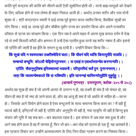
कांति पूर्ण चन्द्रमा की कांति को जीतने वाली ऐसी सुशोभित होती थी। मानो बाह्य वस्तुओं को देखने
के लिए अधिक होने से भाव लेश्या ही बाहर निकल आयी हो। अर्थात् उनका शरीर और भाव दोनों
शुक्ल थे। श्री चन्द्रप्रभ स्वामी ने ढाई लाख पूर्व कुमार काल व्यतीत किया, वैवाहिक सुखों का
भोग किया। साढ़े छ: लाख पूर्व और चौबीस पूर्वांग राज्य का उपभोग किया ओर अपने राजकीय
कौशल से प्रजा का संरक्षण किया। एक दिन जब वे अपने महल में अपना मुख कमल दर्पण में देख
रहे थे तभी बिजली कौंधी और क्षणभर में उन्हें ऐसा प्रतीत हुआ मानो यह शरीर नश्वर है और इससे
जो प्रीति की जाती है वह ईति के समान दु:ख दायी है। उन्होंने विचार किया कि—
किं सुखं यदि न स्वस्मात्का लक्ष्मीश्चेदियं चला। किं यौवनं यदि ध्वंसि किमायुर्यदि सावधि।।
सम्बन्धो बन्धुभि: कोऽसौ चेद्वियोगपुरस्सर:। स एवाहं त एवार्थास्तान्येव करणान्यपि।।
प्रीति: सैवानुभूतिश्च वृत्तिश्चास्यां भवावनौ। परिवृत्तमिदं सर्वं पुन: पुनरनन्तरम्।।
तत्र किं जातमप्येष्त्काले किं वा भविष्यति। इति जानन्नहं चास्मिन्मोमुहीमि मुहुर्मुहु:।।
(आचार्य गुणभद्र : उत्तरपुराण, श्लोक-२०५ से २०८)
अर्थात् वह सुख ही क्या है जो अपनी आत्मा से उत्पन्न न हो, वह लक्ष्मी ही क्या है जो चंचल हो, वह
यौवन ही क्या है जो नष्ट हो जाने वाला हो, और वह आयु ही क्या है जो अवधि से सहित हो—सान्त
हो। जिसके आगे वियोग होने वाला है ऐसा बन्धुजनों के साथ समागम किस काम का ? मैं वही हूँ,
पदार्थ वही है, इन्द्रियाँ भी वही हैं, प्रीति और अनुभूति भी वही है, नया प्रवृत्ति भी वही है किन्तु इस
संसार की भूमि में यह सब बार—बार बदलता रहता है। इस संसार में अब तक क्या हुआ है और
आगे क्या होने वाला है वह मैं जानता हूँ, फिर भी बार—बार मोह को प्राप्त हो रहा हूँ; यह आश्चर्य है।
इस प्रकार विचार कर उन्होंने आत्मकल्याण के लिए जिन दीक्षा ग्रहण करने का निश्चय किया।