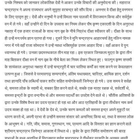
उनके निश्चय को जानकर लोकांतिक देवों ने आकर उनके विचारों की अनुमोदना की। महाराज
चन्द्रप्रभ ने अपना राज्यभार अपने सुपुत्र वरचन्द्र को सौंप दिया। अनन्तर वे दीक्षा हेतु वनगमन
के लिए प्रवृत्त हुए। देवों और मनुष्यों ने उन्हें विमला नाम पालकी में विराजमान किया और सर्वर्तुक
वन में ले गये। वहाँ उन्होंने दो दिन के उपवास का नियम लेकर पौष कृष्ण एकादशी के दिन अनुराधा
नक्षत्र में एक हजार राजाओं के साथ नाग वृक्ष के नीचे निग्र्रंथ दीक्षा स्वीकार की। दीक्षा के साथ
ही उन्हें मन:पर्यय ज्ञान प्राप्त हो गया। दूसरे दिन वे मुनि चन्द्रप्रभ आहारचर्या हेतु नलिन नामक
नगर में गये वहाँ राजा सोमदत्त ने उन्हें नवधा भक्तिपूर्वक उत्तम आहार दिया। वहाँ आकर वे पुन:
ध्यानस्थ हो गये। उनका छदमस्थकाल तीन माह रहा। इस प्रकार जिनकल्प मुद्रा के द्वारा तीन
माह बिताकर दीक्षा वन में नाग वृक्ष के नीचे बेला का नियम लेकर स्थित हुए। फाल्गुन कृष्ण सप्तमी
के सायंकाल अनुराधा नक्षत्र में उन्हें चन्द्रपुरी में चार घातिया कर्मों का नाश करने पर केवलज्ञान
उत्पन्न हुआ। जिससे वे परमावगाढ़ सम्यग्दर्शन, अंतिम यथाख्यात, चारित्र, क्षायिक ज्ञान, दर्शन
तथा ज्ञानादि पाँच लब्धियाँ पाकर शरीर सहित सयोगकेवली जिनेन्द्र हो गये। उस समय वे सर्वज्ञ
थे, समस्त लोक के स्वामी थे, सबका हित करने वाले थे, सबके एक मात्र रक्षक थे, सर्वदर्शी थे,
समस्त इन्द्रों के द्वारा वन्दनीय थे और समस्त पदार्थों का उपदेश देने वाले थे। चौंतीस अतिशयों के
द्वारा उनके विशेष वैभव का उदय प्रकट हो रहा था और आठ प्रतिहार्यो के द्वारा तीर्थंकर नाम कर्म
उदय व्यक्त हो रहा था। वे देवों के देव थे, उनके चरण कमलों को समस्त इन्द्र अपने मुकुटों पर
धारण करते थे, अपनी प्रभा से उन्होंने समस्त संसार को अनान्तिद किया था, तथा वे समस्त लोक
के आभूषण थे। गति, जीव, समास, गुणस्थान, नय, प्रमाण आदि के विस्तार का ज्ञान कराने वाले
श्रीमान् चन्द्रप्रभ जिनेन्द्र आकाश में स्थित थे। कुबेर के द्वारा निर्मित समोशरण की बारह
सभाओं के मध्य अन्तरिक्ष में विराजमान सर्वज्ञ चन्द्रप्रभ ने तीर्थंकर प्रकृति के अनुरूप अपनी