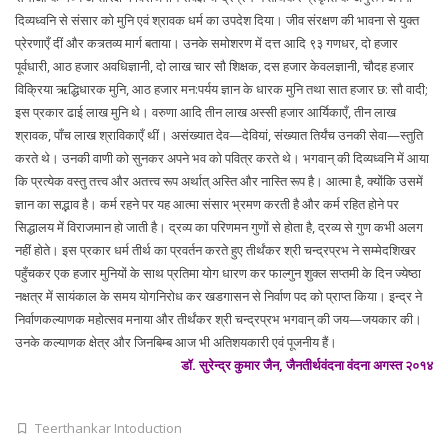
दिव्यध्वनि से संसार को मुनि एवं श्रावक धर्म का उपदेश दिया। जीव संरक्षण की भावना से युक्त
प्रेरणाएँ दीं और कत्र्तव्य मार्ग बताया। उनके समोशरण में दत्त आदि ९३ गणधर, दो हजार
पूर्वधारी, आठ हजार अवधिज्ञानी, दो लाख चार सौ शिक्षक, दस हजार केवलज्ञानी, चौदह हजार
विक्रिया ऋद्धिधारक मुनि, आठ हजार मन:पर्यय ज्ञान के धारक मुनि तथा सात हजार छ: सौ वादी;
इस प्रकार ढाई लाख मुनि थे। वरुणा आदि तीन लाख अस्सी हजार आर्यिकाएँ, तीन लाख
श्रावक, पाँच लाख श्राविकाएँ थीं। असंख्यात देव—देवियां, संख्यात तिर्यंच उनकी सेवा—स्तुति
करते थे। उनकी वाणी को सुनकर अपने भव को पवित्र करते थे। भगवान् की दिव्यध्वनि में आया
कि प्रत्येक वस्तु तत्त्व और अतत्त्व रूप अर्थात् अस्ति और नास्ति रूप है। आत्मा है, क्योंकि उसमें
ज्ञान का सद्भाव है। कर्म रहने पर यह आत्मा संसार भ्रमण करती है और कर्म रहित होने पर
सिद्धालय में विराजमान हो जाती है। द्रव्य का परिणमन गुणों से होता है, द्रव्य से गुण कभी अलग
नहीं होते। इस प्रकार धर्म तीर्थ का प्रवर्तन करते हुए तीर्थंकर श्री चन्द्रप्रभ ने सम्मेदशिखर
पहुँचकर एक हजार मुनियों के साथ प्रतिमा योग धारण कर फाल्गुन शुक्ल सप्तमी के दिन ज्येष्ठा
नक्षत्र में सायंकाल के समय योगनिरोध कर खडगासन से निर्वाण पद को प्राप्त किया। इन्द्र ने
निर्वाणकल्याणक महोत्सव मनाया और तीर्थंकर श्री चन्द्रप्रभ भगवान् की जय—जयकार की।
उनके कल्याणक क्षेत्र और जिनबिम्ब आज भी अतिशयकारी एवं पूजनीय हैं।
डॉ. सुरेन्द्र कुमार जैन, जैनतीर्थवंदना वंदना अगस्त २०१४
Teerthankar Intoduction