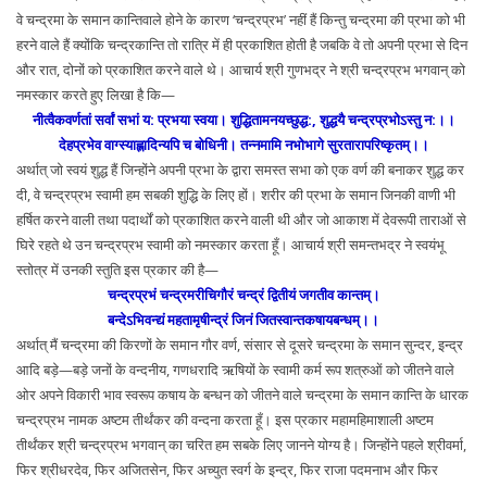
वे चन्द्रमा के समान कान्तिवाले होने के कारण ‘चन्द्रप्रभ’ नहीं हैं किन्तु चन्द्रमा की प्रभा को भी
हरने वाले हैं क्योंकि चन्द्रकान्ति तो रात्रि में ही प्रकाशित होती है जबकि वे तो अपनी प्रभा से दिन
और रात, दोनों को प्रकाशित करने वाले थे। आचार्य श्री गुणभद्र ने श्री चन्द्रप्रभ भगवान् को
नमस्कार करते हुए लिखा है कि—
नीत्वैकवर्णतां सर्वां सभां य: प्रभया स्वया। शुद्धितामनयच्छुद्ध:, शुद्धयै चन्द्रप्रभोऽस्तु न:।।
देहप्रभेव वाग्स्याह्लादिन्यपि च बोधिनी। तन्नमामि नभोभागे सुरतारापरिष्कृतम्।।
अर्थात् जो स्वयं शुद्ध हैं जिन्होंने अपनी प्रभा के द्वारा समस्त सभा को एक वर्ण की बनाकर शुद्ध कर
दी, वे चन्द्रप्रभ स्वामी हम सबकी शुद्धि के लिए हों। शरीर की प्रभा के समान जिनकी वाणी भी
हर्षित करने वाली तथा पदार्थों को प्रकाशित करने वाली थी और जो आकाश में देवरूपी ताराओं से
घिरे रहते थे उन चन्द्रप्रभ स्वामी को नमस्कार करता हूँ। आचार्य श्री समन्तभद्र ने स्वयंभू
स्तोत्र में उनकी स्तुति इस प्रकार की है—
चन्द्रप्रभं चन्द्रमरीचिगौरं चन्द्रं द्वितीयं जगतीव कान्तम्।
बन्देऽभिवन्द्यं महतामृषीन्द्रं जिनं जितस्वान्तकषायबन्धम्।।
अर्थात् मैं चन्द्रमा की किरणों के समान गौर वर्ण, संसार से दूसरे चन्द्रमा के समान सुन्दर, इन्द्र
आदि बड़े—बड़े जनों के वन्दनीय, गणधरादि ऋषियों के स्वामी कर्म रूप शत्रुओं को जीतने वाले
ओर अपने विकारी भाव स्वरूप कषाय के बन्धन को जीतने वाले चन्द्रमा के समान कान्ति के धारक
चन्द्रप्रभ नामक अष्टम तीर्थंकर की वन्दना करता हूँ। इस प्रकार महामहिमाशाली अष्टम
तीर्थंकर श्री चन्द्रप्रभ भगवान् का चरित हम सबके लिए जानने योग्य है। जिन्होंने पहले श्रीवर्मा,
फिर श्रीधरदेव, फिर अजितसेन, फिर अच्युत स्वर्ग के इन्द्र, फिर राजा पदमनाभ और फिर