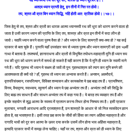
वह ध्यानमयी रथ की धुर का, धारक हो ध्यान धुरंधर है।।
अतएव ध्यान प्राप्ती हेतू, इन तीनों में नित रत होवो।
तप, श्रुत औ व्रत बिन ध्यान सिद्धि, नहिं होती अत: व्रतिक होवो।।५७।।
जिस हेतु से तप, श्रुत और व्रतों का धारक आत्मा ध्यानरूपी रथ की धुरा को धारण करने वाला हो
जाता है उसी कारण ध्यान की प्राप्ति के लिए तप, शास्त्र और व्रत इन तीनों में सदा लीन हो
जावो। यद्यपि ध्यान करने वाला पुरुष वैसा हो ? और ध्यान के लिए सामग्री क्या-क्या हो ? यह कई
प्रकार से बता चुके हैं। पुनरपि यहाँ उपसंहार रूप से ध्याता पुरुष और ध्यान सामग्री को इस ५७वीं
गाथा में बताया है- तपश्चर्या, ज्ञानाराधना और व्रतों से विभूषित तपोधन-महाव्रती मुनि ही ध्यान रूप
रथ की धुरा को धारण करने में समर्थ हो सकते हैं यही कारण है कि ये मुनि ही ध्यान के स्वामी माने
गये हैं। यदि गृहस्थ भी ध्यान मे सक्षम हो जावें तो पुन: गृहस्थाश्रम को त्याग कर मुनि बनने की
आवश्यकता ही क्यों रहे ? हाँ, गृहस्थ तो ध्यान का अभ्यास करते हैं। अनशन, अवमौदर्य,
वृत्तपरिसंख्यान, रसपरित्याग, विविक्त शय्यासन और कायक्लेश ये छह बाह्य तप हैं। प्रायश्चित्त,
विनय, वैयावृत्त्य, स्वाध्याय, व्युत्सर्ग और ध्यान ये छह अभ्यंतर तप हैं। अभ्यंतर तपों की सिद्धि के
लिए बाह्य तप साधन हैं और साधन अभ्यंतर तप में कहा गया है। ये बारह तप व्यवहार तप हैं और
इनके सहयोग से शुद्ध आत्मा के स्वरूप में प्रतपन करना-स्थिर होना निश्चय तप है। इसी प्रकार
मूलाचार, भगवती आराधना आदि द्रव्यश्रुत हैं, उन शास्त्रो के आधार से जो निज स्वसंवेदन ज्ञान
होता है, वह भावश्रुत है। इसी तरह छह काय के जीवों की हिंसा का त्याग अहिंसा महाव्रत है और
रागादि भावों को दूर कर आत्मा के ऊपर दया करके उसमें लीन होना भाव अहिंसा महाव्रत है,
इत्यादि प्रकार सभी में समझ लेना चाहिए। यहाँ पर तप, श्रुत और व्रत को ही ध्यान के लिए