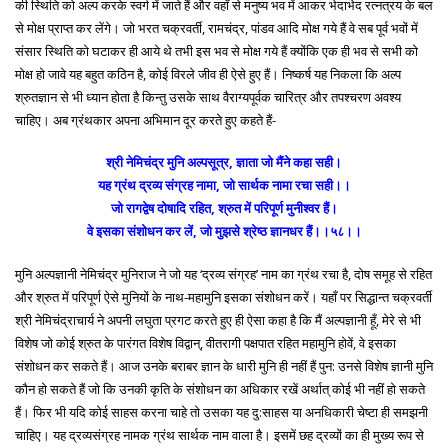
की स्थिति को अल्प करके स्वर्ग में जाते हैं और वहाँ से मनुष्य भव में आकर भेदाभेद रत्नत्रय के बल
से मोक्ष प्राप्त कर लेंगे। जो भरत चक्रवर्ती, रामचंद्र, पांडव आदि मोक्ष गये हैं वे सब पूर्व भवों में
संसार स्थिति को घटाकर ही आये थे तभी इस भव से मोक्ष गये हैं क्योंकि एक ही भव से सभी को
मोक्ष हो जावे यह बहुत कठिन है, कोई विरले जीव ही ऐसे हुए हैं। निष्कर्ष यह निकला कि अल्प
श्रुतज्ञान से भी ध्यान होता है किन्तु उसके साथ वैराग्यपूर्वक चारित्र और तपश्चरण अवश्य
चाहिए। अब ग्रंथकार अपना अभिमान दूर करते हुए कहते हैं-
श्री नेमिचंद्र मुनि अल्पसूत्र, ज्ञाता जो मैंने कहा सही।
यह ग्रंथ द्रव्य संग्रह नामा, जो सार्थक नामा रचा सही।।
जो रागद्वेष दोषादि रहित, श्रुत में परिपूर्ण मुनीश्वर हैं।
वे इसका संशोधन कर लें, जो मुझसे श्रेष्ठ ज्ञानधर हैं।।५८।।
मुनि अल्पज्ञानी नेमिचंद्र मुनिराज ने जो यह ‘द्रव्य संग्रह’ नाम का ग्रंथ रचा है, दोष समूह से रहित
और श्रुत में परिपूर्ण ऐसे मुनियों के नाथ-महामुनि इसका संशोधन करें। यहाँ पर सिद्धान्त चक्रवर्ती
श्री नेमिचंद्राचार्य ने अपनी लघुता प्रगट करते हुए ही ऐसा कहा है कि मैं अल्पज्ञानी हूँ, मेरे से भी
विशेष जो कोई श्रुत के पारंगत विशेष विद्वान्, वीतरागी पक्षपात रहित महामुनि होवें, वे इसका
संशोधन कर सकते हैं। आज उनके बराबर ज्ञान के धारी मुनि ही नहीं हैं पुन: उनसे विशेष ज्ञानी मुनि
कौन हो सकते हैं जो कि उनकी कृति के संशोधन का अधिकार रखें अर्थात् कोई भी नहीं हो सकते
हैं। फिर भी यदि कोई साहस करना चाहे तो उसका यह दु:साहस या अनधिकारी चेष्टा ही समझनी
चाहिए। यह द्रव्यसंग्रह नामक ग्रंथ सार्थक नाम वाला है। इसमें छह द्रव्यों का ही मुख्य रूप से