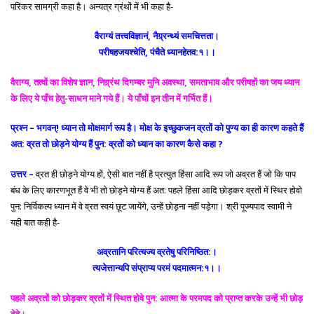
परिकर सामग्री कहा है। अन्यत्र ग्रंथों में भी कहा है-
वैराग्यं तत्त्वविज्ञानं, नैग्र्रन्थ्यं समचित्तता।
परीषहजयश्चेति, पंचैते ध्यानहेतव:१।।
वैराग्य, तत्वों का विशेष ज्ञान, निग्र्रंथ दिगम्बर मुनि अवस्था, समताभाव और परीषहों का जय ध्यान
के लिए ये पाँच हेतु-साधन माने गये हैं। ये पाँचों इन तीन में गर्भित हैं।
प्रश्न – भगवन्! ध्यान तो मोक्षमार्ग रूप है। मोक्ष के इच्छुकजन व्रतों को पुण्य का ही कारण कहते हैं
अत: व्रत तो छोड़ने योग्य हैं पुन: व्रतों को ध्यान का कारण कैसे कहा ?
उत्तर –
व्रत ही छोड़ने योग्य हों, ऐसी बात नहीं है प्रत्युत हिंसा आदि रूप जो अव्रत हैं जो कि पाप
बंध के लिए कारणभूत हैं वे भी तो छोड़ने योग्य हैं अत: पहले हिंसा आदि छोड़कर व्रतों में स्थिर होवो
पुन: निर्विकल्प ध्यान में वे व्रत स्वयं छूट जायेंगे, उन्हें छोड़ना नहीं पड़ेगा। श्री पूज्यपाद स्वामी ने
यही बात कही है-
अव्रतानि परित्यज्य व्रतेषु परिनिष्ठित:।
त्यजेत्तान्यपि संप्राप्य परमं पदमात्मन:१।।
पहले अव्रतों को छोड़कर व्रतों में स्थित होवे पुन: आत्मा के परमपद को प्राप्त करके उन्हें भी छोड़
देवे।