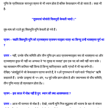
गुप्ति के प्रतिपादक सारभूत श्रुत से भी ध्यान होता है बल्कि केवलज्ञान भी हो जाता है। कहा भी
है-
‘‘तुसमासं घोसंतो सिवभूदी केवली जादो।’’
तुष-माष को रटते हुए शिवभूति मुनि केवली हो गये हैं।
प्रश्न – यद्यपि शिवभूति मुनि को द्रव्यश्रुत प्रवचन मातृका मात्र था किन्तु उन्हें भावश्रुत पूर्ण था
?
उत्तर –
नहीं, उनके पाँच समिति और तीन गुप्ति इन आठ प्रवचनमातृका रूप तो भावश्रुत था और
द्रव्यश्रुत कुछ भी नहीं था अन्यथा वे ‘‘मा तूसह मा रूसह’’ इस एक पद को क्यों नहीं जान सके।
यह व्याख्यान मैंने कल्पित नहीं किया है किन्तु चारित्रसार आदि ग्रंथों में भी यह वर्णन है।
देखिए-‘‘अंतर्मुहूर्त में जो केवलज्ञान प्राप्त करते हैं, वे १२वें गुणस्थान में रहने वाले ‘‘निग्र्रंथ’’ ऋषि
कहलाते हैं। उनके उत्कृष्ट से ११ अंग, १४ पूर्व पर्यंत ज्ञान होता है और जघन्यरूप से पाँच समिति,
तीन गुप्ति मात्र ही श्रुतज्ञान होता है४।
प्रश्न – इस काल में मोक्ष नहीं है पुन: ध्यान की क्या आवश्यकता ?
उत्तर –
आज भी परम्परा से मोक्ष है। देखो, ध्यानी मुनि निज शुद्धात्मा की भावना के बल से संसार