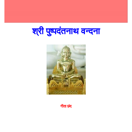
श्री पुष्पदंतनाथ वन्दना
गीता छंद
श्री पुष्पदंतनाथ जिनेन्द्र त्रिभुवन, अग्र पर तिष्ठें सदा।
तीर्थेश नवमें सिद्ध हैं, शतइन्द्र पूजें सर्वदा।।