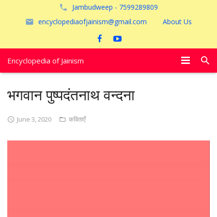
Jambudweep - 7599289809
encyclopediaofjainism@gmail.com
About Us
Encyclopedia of Jainism
विशेष आलेख
भगवान पुष्पदंतनाथ वन्दना
पूजायें
June 3, 2020
कविताएँ
जैन तीर्थ
अयोध्या