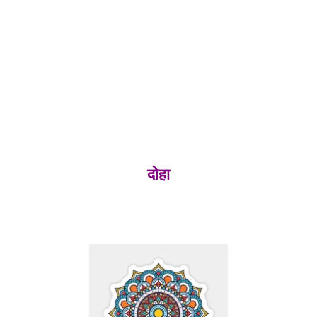
दोय लाख जिनभक्त, श्रावक अणुव्रती थे।
पाँच लाख सम्यक्त्व, सहित श्राविका तिष्ठे।।
जिन भक्ती वर तीर्थ, उसमें स्नान किया था।
भव अनंत के पाप, धो मन शुद्ध किया था।।९।।
चार शतक कर तुंग, चंद्र सदृश तनु सुंदर।
दोय लाख पूर्वायु, वर्ष आयु थी मनहर।।
चिन्ह मगर से नाथ, सब भविजन पहचाने।
नमूँ नमूँ नत माथ, गुरुओं के गुरु माने।।१०।।
दोहा
ध्यानामृत पीकर भये, मृत्युंजय प्रभु आप।
ज्ञानमती कैवल्य हो, जजत मिटे भव ताप।।११।।