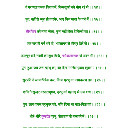
वे प्राणत नामक विमान में, दिव्यसुखों को भोग रहे थे।।१४।।
पुन: वहाँ से च्युत हो करके, आए निज माता के गर्भ में।।१५।।
तीर्थंकर
की माता जैसा, पुण्य नहीं होता है किसी का।।१६।।
एक बार ही गर्भ धरें वो, भवसागर से शीघ्र तिरें वो।।१७।।
फाल्गुन वदि नवमी की शुभ तिथि,
गर्भकल्याणक
से पावन भी।।१८।।
पुन: हुआ जब जन्म प्रभू का, वह दिन मगसिर एकम् शुक्ला।।१९।।
सुरपति ने जन्माभिषेक कर, किया प्रभू का नामकरण तब।।२०।।
शचि ने सुन्दर वस्त्राभूषण, प्रभू को पहनाए थे उस क्षण।।२१।।
पुन: लाए वापस प्रभुवर को, सौंप दिया था मात-पिता को।।२२।।
धीरे-धीरे
पुष्पदंत
प्रभु, शैशववय से बालपने में।।२३।।