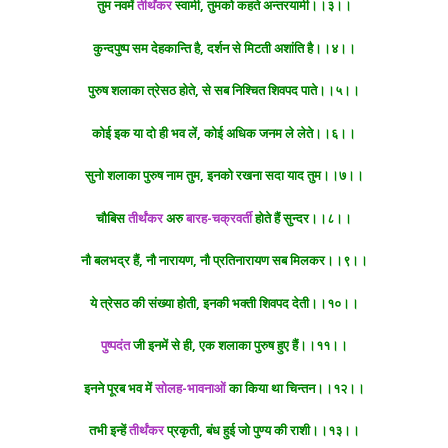
तुम नवमें
तीर्थंकर
स्वामी, तुमको कहते अन्तरयामी।।३।।
कुन्दपुष्प सम देहकान्ति है, दर्शन से मिटती अशांति है।।४।।
पुरुष शलाका त्रेसठ होते, से सब निश्चित शिवपद पाते।।५।।
कोई इक या दो ही भव लें, कोई अधिक जनम ले लेते।।६।।
सुनो शलाका पुरुष नाम तुम, इनको रखना सदा याद तुम।।७।।
चौबिस
तीर्थंकर
अरु
बारह-चक्रवर्ती
होते हैं सुन्दर।।८।।
नौ बलभद्र हैं, नौ नारायण, नौ प्रतिनारायण सब मिलकर।।९।।
ये त्रेसठ की संख्या होती, इनकी भक्ती शिवपद देती।।१०।।
पुष्पदंत
जी इनमें से ही, एक शलाका पुरुष हुए हैं।।११।।
इनने पूरब भव में
सोलह-भावनाओं
का किया था चिन्तन।।१२।।
तभी इन्हें
तीर्थंकर
प्रकृती, बंध हुई जो पुण्य की राशी।।१३।।