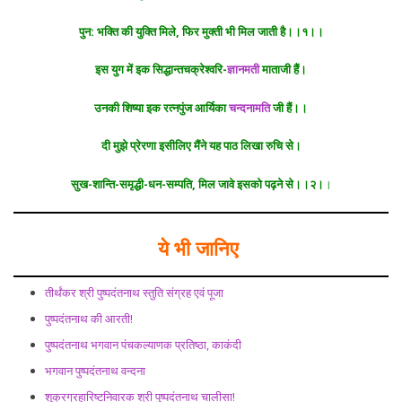
पुन: भक्ति की युक्ति मिले, फिर मुक्ती भी मिल जाती है।।१।।
इस युग में इक सिद्धान्तचक्रेश्वरि-
ज्ञानमती
माताजी हैं।
उनकी शिष्या इक रत्नपुंज आर्यिका
चन्दनामति
जी हैं।।
दी मुझे प्रेरणा इसीलिए मैंने यह पाठ लिखा रुचि से।
सुख-शान्ति-समृद्धी-धन-सम्पति, मिल जावे इसको पढ़ने से।।२।
।
ये भी जानिए
तीर्थंकर श्री पुष्पदंतनाथ स्तुति संग्रह एवं पूजा
पुष्पदंतनाथ की आरती!
पुष्पदंतनाथ भगवान पंचकल्याणक प्रतिष्ठा, काकंदी
भगवान पुष्पदंतनाथ वन्दना
शुक्रग्रहारिष्टनिवारक श्री पुष्पदंतनाथ चालीसा!