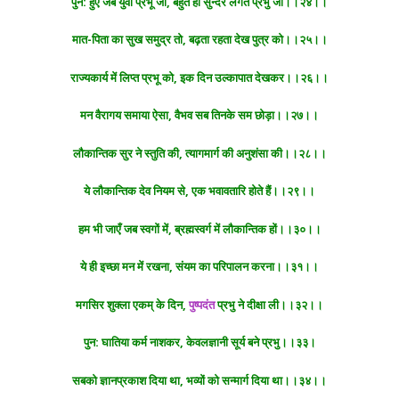
पुन: हुए जब युवा प्रभू जी, बहुत ही सुन्दर लगते प्रभु जी।।२४।।
मात-पिता का सुख समुद्र तो, बढ़ता रहता देख पुत्र को।।२५।।
राज्यकार्य में लिप्त प्रभू को, इक दिन उल्कापात देखकर।।२६।।
मन वैरागय समाया ऐसा, वैभव सब तिनके सम छोड़ा।।२७।।
लौकान्तिक सुर ने स्तुति की, त्यागमार्ग की अनुशंसा की।।२८।।
ये लौकान्तिक देव नियम से, एक भवावतारि होते हैं।।२९।।
हम भी जाएँ जब स्वगों में, ब्रह्मस्वर्ग में लौकान्तिक हों।।३०।।
ये ही इच्छा मन में रखना, संयम का परिपालन करना।।३१।।
मगसिर शुक्ला एकम् के दिन,
पुष्पदंत
प्रभु ने दीक्षा ली।।३२।।
पुन: घातिया कर्म नाशकर, केवलज्ञानी सूर्य बने प्रभु।।३३।
सबको ज्ञानप्रकाश दिया था, भव्यों को सन्मार्ग दिया था।।३४।।