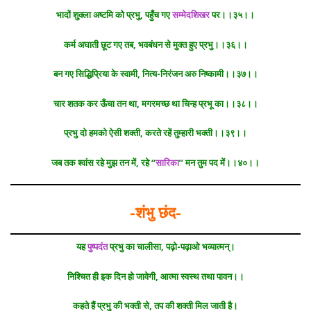
भादों शुक्ला अष्टमि को प्रभु, पहुँच गए
सम्मेदशिखर
पर।।३५।।
कर्म अघाती छूट गए तब, भवबंधन से मुक्त हुए प्रभु।।३६।।
बन गए सिद्धिप्रिया के स्वामी, नित्य-निरंजन अरु निष्कामी।।३७।।
चार शतक कर ऊँचा तन था, मगरमच्छ था चिन्ह प्रभू का।।३८।।
प्रभु दो हमको ऐसी शक्ती, करते रहें तुम्हारी भक्ती।।३९।।
जब तक श्वांस रहे मुझ तन में, रहे ‘‘
सारिका
’’ मन तुम पद में।।४०।।
-शंभु छंद-
यह
पुष्पदंत
प्रभु का चालीसा, पढ़ो-पढ़ाओ भव्यात्मन्।
निश्चित ही इक दिन हो जावेगी, आत्मा स्वस्थ तथा पावन।।
कहते हैं प्रभु की भक्ती से, तप की शक्ती मिल जाती है।