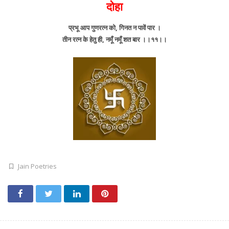
दोहा
प्रभू आप गुणरत्न को, गिनत न पावें पार ।
तीन रत्न के हेतु ही, नमूँ नमूँ शत बार ।।११।।
Jain Poetries