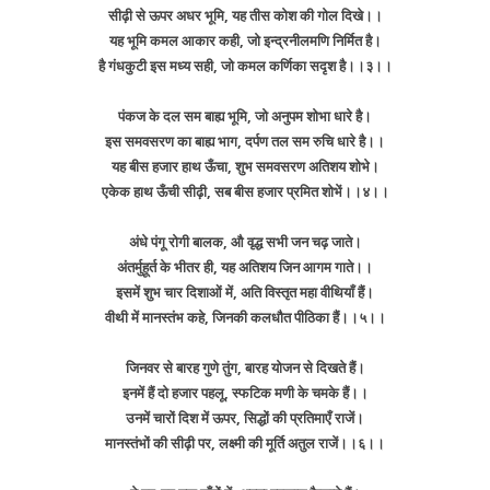
सीढ़ी से ऊपर अधर भूमि, यह तीस कोश की गोल दिखे।।
यह भूमि कमल आकार कही, जो इन्द्रनीलमणि निर्मित है।
है गंधकुटी इस मध्य सही, जो कमल कर्णिका सदृश है।।३।।
पंकज के दल सम बाह्य भूमि, जो अनुपम शोभा धारे है।
इस समवसरण का बाह्य भाग, दर्पण तल सम रुचि धारे है।।
यह बीस हजार हाथ ऊँचा, शुभ समवसरण अतिशय शोभे।
एकेक हाथ ऊँची सीढ़ी, सब बीस हजार प्रमित शोभें।।४।।
अंधे पंगू रोगी बालक, औ वृद्ध सभी जन चढ़ जाते।
अंतर्मुहूर्त के भीतर ही, यह अतिशय जिन आगम गाते।।
इसमें शुभ चार दिशाओं में, अति विस्तृत महा वीथियाँ हैं।
वीथी में मानस्तंभ कहे, जिनकी कलधौत पीठिका हैं।।५।।
जिनवर से बारह गुणे तुंग, बारह योजन से दिखते हैं।
इनमें हैं दो हजार पहलू, स्फटिक मणी के चमके हैं।।
उनमें चारों दिश में ऊपर, सिद्धों की प्रतिमाएँ राजें।
मानस्तंभों की सीढ़ी पर, लक्ष्मी की मूर्ति अतुल राजें।।६।।