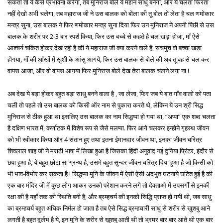
सकता तो ये कैसे प्रभावना करेगा, तब मुनिराज बोले ये महान साधु बनेगा, ऑर ये चलता फिरता
नहीं देखो अभी चलेगा, तब महाराज जी ने उस बालक को बोला की तू बोल तो लेता है चल णमोकार
मन्त्र सुना, उस बालक ने फिर णमोकार मन्त्र सुना दिया फिर उन मुनिराज ने अपनी पिंछी से उस
बालक के शरीर पर 2-3 बार स्पर्श किया, फिर उस बच्चे से कहते है चल खड़ा होजा, माँ ऐसे
आश्चर्य चकित होकर देख रही है की ये महाराज जी क्या करने वाले है, सचमुच वो बच्चा खड़ा
होगया, माँ की आँखों में ख़ुशी के आंसु आगये, फिर उस बालक से बोले की अब तू वह से चल कर
वापस आजा, ऑर वो वापस आगया फिर मुनिराज बोले देख तेरा बालक चलने लगा ना !
अब देख ये बड़ा होकर बहुत बड़ा साधु बनने वाला है , जा लेजा, फिर जब ये बात गाँव वालो को पता
चली तो पहले तो उस बालक को किसी ऑर नाम से पुकारा करते थे, लेकिन ये उन श्री सिद्ध
मुनिराज से ठीक हुआ था इसलिए उस बालक का नाम सिद्धप्पा हो गया था, “अप्पा” एक शब्द चलता
है दक्षिण भारत में, कर्णाटक में विशेष रूप से जैसे मलप्पा. फिर आगे चलकर इन्होने गृहस्थ जीवन
को भी स्वीकार किया ऑर 4 संतान हुए तथा इतना ईमानदार जीवन था, इनका जीवन चरित्र
शिवलाल शाह जी ने मराठी भाषा में लिखा हुआ है जिसका हिंदी अनुवाद नई दुनिया प्रिंटर, इंदौर से
छपा हुआ है, ये बहुत छोटा सा ग्रन्थ है, उसमे बहुत सुन्दर जींवन चरित्र दिया हुआ है जो किसी को
भी भाव-विभोर कर सकता है ! सिद्धप्पा मुनि के जीवन में ऐसी ऐसी अदभुत घटनाये घटित हुई है की
एक बार मंदिर जी में कुछ लोग आकर उनको परेशान करने लगे तो देवताओ में उपसर्गों से इनकी
रक्षा की है यहाँ तक की स्थिति बनी है, और ब्रम्हचर्य की इनको सिद्धि प्राप्त हो गयी थी, जब साधु
का ब्रम्हचर्य बहुत अधिक निर्मल हो जाता है तब ऐसे सिद्ध ब्रम्हचारी साधु से शरीर से खुशबु आने
लगती है बहुत दुर्लभ है ये, इन मुनि के शरीर से खुशबु आती थी तो भ्रमर बार बार आते थी एक बार