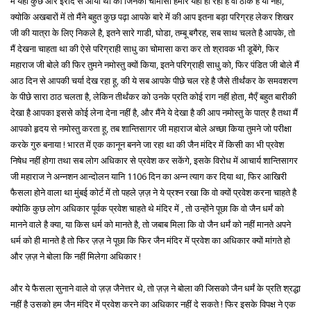
मैं यहाँ कुछ और इरादे से आया था की जिनका चोमासा हमारे यहाँ हो रहा है वो ठीक है या नहीं,
क्योकि अखबारों में तो मैंने बहुत कुछ पढ़ा आपके बारे में की आप इतना बड़ा परिग्रह लेकर शिखर
जी की यात्रा के लिए निकले है, इतने सारे गाडी, घोडा, तम्बू बगैरह, सब साथ चलते है आपके, तो
मैं देखना चाहता था की ऐसे परिग्राही साधु का चोमासा करा कर तो श्रावक भी डूबेंगे, फिर
महाराज जी बोले की फिर तुमने नमोस्तु क्यों किया, इतने परिग्राही साधु को, फिर पंडित जी बोले मैं
आठ दिन से आपकी चर्या देख रहा हू, की ये सब आपके पीछे चल रहे है जैसे तीर्थंकर के समवशरण
के पीछे सारा ठाठ चलता है, लेकिन तीर्थंकर को उनके प्रति कोई राग नहीं होता, मैएँ बहुत बारीकी
देखा है आपका इससे कोई लेना देना नहीं है, और मैंने ये देखा है की आप नमोस्तु के पात्र है तथा मैं
आपको हृदय से नमोस्तु करता हू, तब शान्तिसागर जी महाराज बोले अच्छा किया तुमने जो परीक्षा
करके गुरु बनाया ! भारत में एक कानून बनने जा रहा था की जैन मंदिर में किसी का भी प्रवेश
निषेध नहीं होगा तथा सब लोग अधिकार से प्रवेश कर सकेंगे, इसके विरोध में आचार्य शान्तिसागर
जी महाराज ने अन्नशन आन्दोलन यानि 1106 दिन का अन्न त्याग कर दिया था, फिर आखिरी
फैसला होने वाला था मुंबई कोर्ट में तो पहले ज़ज़ ने ये प्रश्न रखा कि वो क्यों प्रवेश करना चाहते है
क्योकि कुछ लोग अधिकार पूर्वक प्रवेश चाहते थे मंदिर में , तो उन्होंने पूछा कि वो जैन धर्मं को
मानने वाले है क्या, या किस धर्म को मानते है, तो जबाब मिला कि वो जैन धर्मं को नहीं मानते अपने
धर्म को ही मानते है तो फिर ज़ज़ ने पूछा कि फिर जैन मंदिर में प्रवेश का अधिकार क्यों मांगते हो
और ज़ज़ ने बोला कि नहीं मिलेगा अधिकार !
और ये फैसला सुनाने वाले वो ज़ज़ जैनेत्तर थे, तो ज़ज़ ने बोला की जिसको जैन धर्मं के प्रति श्रद्धा
नहीं है उसको हम जैन मंदिर में प्रवेश करने का अधिकार नहीं दे सकते ! फिर इसके विपक्ष ने एक