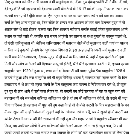
लिए प्रार्थना की और सारी जनता ने भी अनुमोदना की, दीक्षा गुरु देवेन्द्रकीर्ति जी ने दीक्षा दी थी,
देवेन्द्रकीर्ति जी महाराज को देवअप्पा स्वामी बोलते थे वो 16-17 वर्ष की उम्र में घर का त्याग कर
तपस्वी बन गए थे ! चूँकि काल का ऐसा प्रभाव था वह पर उस समय शरीर को ढक कर आहार
चर्या के लिए आना पड़ता था, फिर चोंके के अन्दर उस आवरण को हटा कर दिगम्बर मुद्रा में वो
आहार लेते थे खड़े होकर, उसके बाद फिर आवरण स्वीकार करके चटाई वगैरह कुछ लेकर अपने
स्थान पर चले जाते थे, क्योकि उस समय अंग्रेजो का शासन था तथा मुगलों के कानून चलते थे,
तो ऐसी प्रतिकूलता थी, लेकिन शान्तिसागर जी महाराज बोले मैं तो मूलाचार वाली चर्या का पालन
करूँगा चाहे कुछ भी होजाये मेरा पूर्ण आत्म विश्वास है, इस तरह उन्होंने अपनी चर्या मूलाचार वाली
राखी अब ये निर-आवरण, दिगम्बर मुद्रा में ही चर्या के लिए जाते थे, वही से एक क्रांति को हवा
मिली और लोग जाने लगे की दिगम्बर साधु भी होते है, धीरे धीरे प्रभावना बढती गयी, इनका प्रथम
चातुर्मास सन 1920 में हुआ था, तथा सम्मेद शिखर जी की यात्रा पूर्वक 9वा चातुर्मास 1928 में
कटनी में हुआ और उस चातुर्मास की भी बहुत विचित्र धटना है, महाराज श्री श्रुत पंचमी के दिन
इलाहाबाद में थे तथा वो श्रुत पंचमी के दिन चातुमास कहा करना है निश्चित कर देते थे, तो बहुत
दूर दूर से लोग आये थे श्री फल लेकर के, तो कटनी का कोई श्रावक भी वह पर पहुच गया की
महाराज जी को सब लोग नारियल अर्पित कर रहे है, तो हम भी अर्पित कर देते है, तो उसने भी चढ़ा
दिया नारियल तो महाराज जी पूछा की तुम कहा के हो तो वो बोले कटनी के फिर महाराज जी के मन
में क्या सुझा की उन्होंने बोला की तुम्हारे यहाँ मेरा चोमासा स्वीकार है, अब ये सुनते ही वो कटनी का
व्यक्ति टेंशन में आगया की मैंने समाज से भी नहीं पूछा और महाराज जी ने चतुर्मास स्वीकार भी कर
लिया, यह उपस्थित लोगो ने उस व्यक्ति को बोलने लगे आपका तो भाग्य ही खुल गया, फिर वो
जल्दी जल्दी कटनी गए तथा समाज तथा पंचायत के लोगो को बड़ा खुश होकर बताया की ऐसा ऐसा