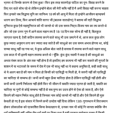
भ्रमर थे जिनके कारण से ऐसा हुआ ! फिर इस तरह सातगोड़ा पाटिल का पुनः विवाह करने के
लिए घर वाले सोच रहे थे लेकिन इन्होने बोला की मेरी रूचि नहीं है मै अभी विवाह नहीं करना चाहता
फिर इनको जब सिद्धप्पा मुनि का सानिध्य 18 वर्ष की आयु में मिला तो इन्होने आजीवन ब्रम्हचर्य
धारण कर लिया, फिर आचार्य शांति सागर जी [बालक सातडोगा] ने बताया की श्री सिद्धप्पा
मुनिराज कुछ ऐसे महामुनिराज को भी जानते थे जो उस समय निद्रा-विजय नाम का तप करते थे
और जो एक उत्तर गुण में आने वाला महान तप है 18-18 दिन तक सोना ही नहीं है, बिलकुल
जाग्रत रहना है, ऐसी कठिन तपस्या करने वाले साधु भी उस ज़माने में थे, आज कल कुछ लोग
कुछ ज्यादा अनुमान लगा कर ज्यादा कह जाते है की साधुओ का उस समय अभाव होगया था, कोई
सच्चा साधु नहीं रह गया था, ये कुछ अधिक बोल जाते है वास्तव में तपस्या करने वाले महान साधु
उस काल में भी इतनी महान तपस्या करते थे ! चूँकि: कुंद कुंद स्वामी ने कहा है की साधुओ का
अभाव पंचम काल के अंत तक नहीं होना है तो इसलिए हम कल्पना भी नहीं कर सकते की मुगलों के
शाशन में या भटारको के समय में देश में एक भी साधु नहीं था ये कहना अनुचित है, कही कही साधु
थे ये अलग बात है की नाम न मिला हो किसी को प्रसिद्धी ना मिली हो, ये जरुरी नहीं की प्रसिद्धी
का चारित्र से सम्बन्ध हो ! कभी कभी बहुत ऊँचा चारित्र होता है लेकिन प्रसिद्धी नहीं होती और
कभी कभी उतनी निर्मलता नहीं होती फिर भी जीवन में ख्याति ज्यादा प्राप्त हो जाती है, ख्याति का
चारित्र या गुणों से कोई सम्बन्ध नहीं है वो सब पुण्य का उदय होने से ऐसा हो जाता है, और ऐसे
कितने की महान निर्मल साधु होते है जिनका नाम कोई जानते भी नहीं है और ऐसे कितने ही मूक
केवली हो गए है इस संसार में जिनने कभी उपदेश नहीं दिया लेकिन 13th गुणस्थान में विराजमान
होकर लोकालोक को प्रकाशित किया केवलज्ञान से, उनका नाम भी कोई नि जानता क्योकि जैन
धर्मं व्यक्तिवादी नहीं अपितु जैन धर्मं गुणों पर टिका हुआ है इसी प्रकार णमोकार मन्त्र में किसी