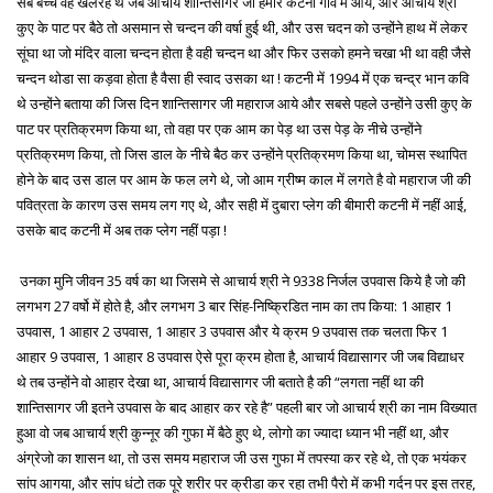
सब बच्चे वह खेलरहे थे जब आचार्य शान्तिसागर जी हमारे कटनी गाँव में आये, और आचार्य श्री
कुए के पाट पर बैठे तो असमान से चन्दन की वर्षा हुई थी, और उस चदन को उन्होंने हाथ में लेकर
सूंघा था जो मंदिर वाला चन्दन होता है वही चन्दन था और फिर उसको हमने चखा भी था वही जैसे
चन्दन थोडा सा कड़वा होता है वैसा ही स्वाद उसका था ! कटनी में 1994 में एक चन्द्र भान कवि
थे उन्होंने बताया की जिस दिन शान्तिसागर जी महाराज आये और सबसे पहले उन्होंने उसी कुए के
पाट पर प्रतिक्रमण किया था, तो वहा पर एक आम का पेड़ था उस पेड़ के नीचे उन्होंने
प्रतिक्रमण किया, तो जिस डाल के नीचे बैठ कर उन्होंने प्रतिक्रमण किया था, चोमस स्थापित
होने के बाद उस डाल पर आम के फल लगे थे, जो आम ग्रीष्म काल में लगते है वो महाराज जी की
पवित्रता के कारण उस समय लग गए थे, और सही में दुबारा प्लेग की बीमारी कटनी में नहीं आई,
उसके बाद कटनी में अब तक प्लेग नहीं पड़ा !
उनका मुनि जीवन 35 वर्ष का था जिसमे से आचार्य श्री ने 9338 निर्जल उपवास किये है जो की
लगभग 27 वर्षो में होते है, और लगभग 3 बार सिंह-निष्क्रिडित नाम का तप किया: 1 आहार 1
उपवास, 1 आहार 2 उपवास, 1 आहार 3 उपवास और ये क्रम 9 उपवास तक चलता फिर 1
आहार 9 उपवास, 1 आहार 8 उपवास ऐसे पूरा क्रम होता है, आचार्य विद्यासागर जी जब विद्याधर
थे तब उन्होंने वो आहार देखा था, आचार्य विद्यासागर जी बताते है की “लगता नहीं था की
शान्तिसागर जी इतने उपवास के बाद आहार कर रहे है” पहली बार जो आचार्य श्री का नाम विख्यात
हुआ वो जब आचार्य श्री कुन्नूर की गुफा में बैठे हुए थे, लोगो का ज्यादा ध्यान भी नहीं था, और
अंग्रेजो का शासन था, तो उस समय महाराज जी उस गुफा में तपस्या कर रहे थे, तो एक भयंकर
सांप आगया, और सांप धंटो तक पूरे शरीर पर क्रीडा कर रहा तभी पैरो में कभी गर्दन पर इस तरह,