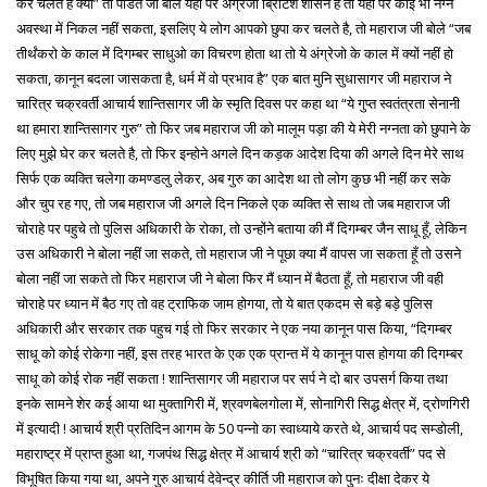
कर चलते है क्यों” तो पंडित जी बोले यहाँ पर अंग्रेजी ब्रिटिश शासन है तो यहाँ पर कोई भी नग्न
अवस्था में निकल नहीं सकता, इसलिए ये लोग आपको छुपा कर चलते है, तो महाराज जी बोले “जब
तीर्थंकरो के काल में दिगम्बर साधुओ का विचरण होता था तो ये अंग्रेजो के काल में क्यों नहीं हो
सकता, कानून बदला जासकता है, धर्म में वो प्रभाव है” एक बात मुनि सुधासागर जी महाराज ने
चारित्र चक्रवर्ती आचार्य शान्तिसागर जी के स्मृति दिवस पर कहा था “ये गुप्त स्वतंत्रता सेनानी
था हमारा शान्तिसागर गुरु” तो फिर जब महाराज जी को मालूम पड़ा की ये मेरी नग्नता को छुपाने के
लिए मुझे घेर कर चलते है, तो फिर इन्होने अगले दिन कड़क आदेश दिया की अगले दिन मेरे साथ
सिर्फ एक व्यक्ति चलेगा कमण्डलु लेकर, अब गुरु का आदेश था तो लोग कुछ भी नहीं कर सके
और चुप रह गए, तो जब महाराज जी अगले दिन निकले एक व्यक्ति से साथ तो जब महाराज जी
चोराहे पर पहुचे तो पुलिस अधिकारी के रोका, तो उन्होंने बताया की मैं दिगम्बर जैन साधू हूँ, लेकिन
उस अधिकारी ने बोला नहीं जा सकते, तो महाराज जी ने पूछा क्या मैं वापस जा सकता हूँ तो उसने
बोला नहीं जा सकते तो फिर महाराज जी ने बोला फिर मैं ध्यान में बैठता हूँ, तो महाराज जी वही
चोराहे पर ध्यान में बैठ गए तो वह ट्राफिक जाम होगया, तो ये बात एकदम से बड़े बड़े पुलिस
अधिकारी और सरकार तक पहुच गई तो फिर सरकार ने एक नया कानून पास किया, “दिगम्बर
साधू को कोई रोकेगा नहीं, इस तरह भारत के एक एक प्रान्त में ये कानून पास होगया की दिगम्बर
साधू को कोई रोक नहीं सकता ! शान्तिसागर जी महाराज पर सर्प ने दो बार उपसर्ग किया तथा
इनके सामने शेर कई आया था मुक्तागिरी में, श्रवणबेलगोला में, सोनागिरी सिद्ध क्षेत्र में, द्रोणगिरी
में इत्यादी ! आचार्य श्री प्रतिदिन आगम के 50 पन्नो का स्वाध्याये करते थे, आचार्य पद सम्डोली,
महाराष्ट्र में प्राप्त हुआ था, गजपंथ सिद्ध क्षेत्र में आचार्य श्री को “चारित्र चक्रवर्ती” पद से
विभूषित किया गया था, अपने गुरु आचार्य देवेन्द्र कीर्ति जी महाराज को पुनः दीक्षा देकर ये