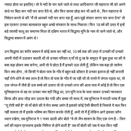
ज्यादा होता था इसलिए ! तो ये नदी के पार चले जाते थे तथा आदिसागर जी महाराज जी को अपने
कंधे पर बिठा कर नदी पार करा देंते थे, और फिर वापस छोड़ कर भी आते थे , फिर महाराज से
निवेदन करते थे की “मैं तो आपको नदी पार करा रहा हूँ, आप मुझे संसार सागर पार करा देना” तो
इस प्रकार उनका बाल्यकाल बहुत अच्छे संस्कार के साथ निकला ! फिर 18 वर्ष की उम्र में इन्हें
बडे तपस्वी साधु का समागम मिला वो दक्षिण भारत में सिद्धप्पा मुनि के नाम से जाने जाते थे, और
सिद्धप्पा बचपन में अपंग थे !
उन सिद्धप्पा का शरीर बचपन में कोई काम का नहीं था, 10 वर्ष तक की उम्र में उनकी माँ उनको
अपनी गोदी में उठाकर चलती थी तो उनका परिवार व् माँ तो दुःख के समुद्र में डूबा हुआ था की ये
बचा बड़ा होकर क्या करेगा, अभी तो ये छोटा है मैं इनको उठा लेती हूँ, लेकिन जब बड़ा हो जायेगा
फिर क्या होगा , तो किसी ने बोला पास के गाँव में बहुत बडे डॉक्टर है उनका इलाज हो नहीं कराती
यहाँ रोने-धोने से क्या लाभ है तो फिर वो पास के गाँव में जा रही थी तो रास्ते में जंगल पड़ता था, तो
उस जंगल मैं जैसे ही उस बच्चे को उतारा तो तो उनको लगा की आस पास में कोई है तो फिर एक
मुनिमहाराज थे वह पर उनका नाम श्री सिद्ध था, उन मुनि राज के पास जाकर उनको नमस्कार
किया और हाथ जोड़ कर उदास बैठ गयी और बच्चा भी साथ में, तब मुनिराज ने मराठी भाषा मैं पूछा
“तू रोती क्यों है” तो माँ बोले की ये मेरा बच्चा अपंग है इसको कोई ऐसी बीमारी है जिससे ये चल फिर
नहीं सकता तो मैं इसके भविष्य का चिंतन करके रोती हूँ, अभी तो मैं हूँ लेकिन आगे इसका कौन
ध्यान रखेगा, तब मुनिराज ने 1 नजर डाली ऑर बोले “ये तो जैन-शासन के लिए एक रत्न है – जिन
धर्मं की महान प्रभावना इसके निमित्त से होने वाली है” तब माँ बोली की जब ये चल-फिर नहीं