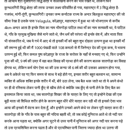
तो आचार्य श्री मुक्तागिरी सिद्ध क्षेत्र में सल्लेखना करने का भाव रखते थे, लेकिन फिर
कुन्थलगिरी सिद्ध क्षेत्र की तरफ उनका लक्ष्य परिवर्तित हो गया, महाराष्ट्र में 3 सिद्ध क्षेत्र है-
गजपंथ, मांगी-तुंगी, कुन्थलगिरी ! इनका जन्म कर्नाटक राज्य के अन्दर बिलकुल महाराष्ट्र की जो
सीमा रेखा है उसके पास Yelagula, कोल्हापुर, महाराष्ट्र में हुआ था जो भोजग्राम से करीब
4km अन्दर आता है! इनके पिता का नाम भीमगोड़ा पाटिल तथा माँ का नाम सत्यवती था, ये पाटिल
थे, गाँव के प्रमुख मुखिया जैसे माने जाते थे, जैन धर्मं की परंपरा थी इनके वंश में, और माता पिता
भी संस्कारित थे, जब ये गर्भ में आए थे तो इनकी माँ को बहुत शुभ दोहला उत्पन्न हुआ था इनकी माँ
की तमन्ना हुई थी की मैं 1000 पंखडी वाले 108 कमलो से मैं जिनेन्द्र देव की पूजा करू, ये भावना
उत्पन्न हुई थी, फिर कमल पुष्प कोल्हापुर के राजा के सरोवर के यहाँ से मनवाए गए थे, फिर उन्होंने
पूजा की थी, 9 वर्ष की उम्र में वहा बाल विवाह की प्रथा होने की कारण बालक सातगोड़ा का विवाह
होगया था, लेकिन कर्म योग ऐसा था की उस कन्या जो 6 वर्ष की थी उसका अवसान होगा गया,
अब ये अकेले रह गए फिर समय से साथ ये बड़े होते गए, इनका शरीर बहुत बलवान था, सामान्य
व्यक्ति से अधिक शक्ति इनके शरीर में थी, बोरे उठा लेना, जब बैल थक जाते था तो ये अपने कंधो
पर ही वो रस्सिया लेकर पानी कुँए से खीच लेते थे क्योकि जब कुँए से पानी लेने के लिए बैल का
इस्तमाल किया जाता था, जब सातगोड़ा शिखर जी के यात्रा के लिए गए तो इन्होने देखा की एक
बूढी माता जो शिथिल शरीर होने के कारण बहुत धीरे धीरे यात्रा कर रही थी तो इनको ऐसा भाव
आया की इनको मैं वंदना कर देता हूँ, और इन्होने उनको अपने कंधे पर लेकर पूरी यात्रा करा दी !
सातगोड़ा जी के गाँव के पास बहुत सी नदिया बहती थी, तो जब कोई मुनिराज आते थे तो नदी पार
करके आना पड़ता था, क्योकि अगर घुटने से उपर पानी में मुनिराज को अगर नदी पार करना पड़े
तो उस प्रयाशिचित करना पढता है और वो प्रायश्चित पानी जितना ज्यादा होता था उतना जी