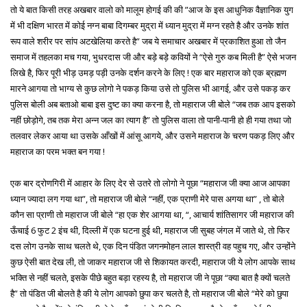
तो ये बात किसी तरह अखबार वालो को मालूम होगई की की ”आज के इस आधुनिक वैज्ञानिक युग
में भी दक्षिण भारत में कोई नग्न बाबा दिगम्बर मुद्रा में ध्यान मुद्रा में मग्न रहते है और उनके शांत
रूप वाले शरीर पर सांप अटखेलिया करते है” जब ये समाचार अखबार में प्रकाशित हुआ तो जैन
समाज में तहलका मच गया, भुधरदास जी और बड़े बड़े कवियों ने “ऐसे गुरु कब मिली है” ऐसे भजन
लिखे है, फिर पूरी भीड़ उमड़ पड़ी उनके दर्शन करने के लिए ! एक बार महाराज को एक ब्रह्मण
मारने आगया तो भाग्य से कुछ लोगो ने पकड़ किया उसे तो पुलिस भी आगई, और उसे पकड़ कर
पुलिस बोली अब बताओ बाबा इस दुष्ट का क्या करना है, तो महाराज जी बोले “जब तक आप इसको
नहीं छोड़ोगे, तब तक मेरा अन्न जल का त्याग है” तो पुलिस वाला तो पानी-पानी हो ही गया तथा जो
तलवार लेकर आया था उसके आँखों में आंसू आगये, और उसने महाराज के चरण पकड़ लिए और
महाराज का परम भक्त बन गया !
एक बार द्रोणगिरी में आहार के लिए देर से उतरे तो लोगो ने पूछा “महाराज जी क्या आज आपका
ध्यान ज्यादा लग गया था”, तो महाराज जी बोले “नहीं, एक प्राणी मेरे पास अगया था” , तो बोले
कौन सा प्राणी तो महाराज जी बोले “हा एक शेर आगया था, “, आचार्य शांतिसागर जी महाराज की
ऊँचाई 6 फुट 2 इंच थी, दिल्ली में एक घटना हुई थी, महाराज जी सुबह जंगल में जाते थे, तो फिर
दस लोग उनके साथ चलते थे, एक दिन पंडित जगनमोहन लाल शास्त्री वह पहुच गए, और उन्होंने
कुछ ऐसी बात देख ली, तो जाकर महाराज जी से शिकायत करदी, महाराज जी ये लोग आपके साथ
भक्ति से नहीं चलते, इसके पीछे बहुत बड़ा रहस्य है, तो महाराज जी ने पूछा “क्या बात है क्यों चलते
है” तो पंडित जी बोलते है की ये लोग आपको छुपा कर चलते है, तो महाराज जी बोले “मेरे को छुपा