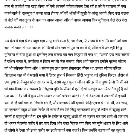
बच्चे से कहते है चल खड़ा होजा, माँ ऐसे आश्चर्य चकित होकर देख रही है की ये महाराज जी क्या
करने वाले है, सचमुच वो बच्चा खड़ा होगया, माँ की आँखों में ख़ुशी के आंसु आगये, फिर उस बालक
से बोले की अब तू वह से चल कर वापस आजा, ऑर वो वापस आगया फिर मुनिराज बोले देख तेरा
बालक चलने लगा ना !
अब देख ये बड़ा होकर बहुत बड़ा साधु बनने वाला है , जा लेजा, फिर जब ये बात गाँव वालो को पता
चली तो पहले तो उस बालक को किसी ऑर नाम से पुकारा करते थे, लेकिन ये उन श्री सिद्ध
मुनिराज से ठीक हुआ था इसलिए उस बालक का नाम सिद्धप्पा हो गया था, “अप्पा” एक शब्द चलता
है दक्षिण भारत में, कर्णाटक में विशेष रूप से जैसे मलप्पा. फिर आगे चलकर इन्होने गृहस्थ जीवन
को भी स्वीकार किया ऑर 4 संतान हुए तथा इतना ईमानदार जीवन था, इनका जीवन चरित्र
शिवलाल शाह जी ने मराठी भाषा में लिखा हुआ है जिसका हिंदी अनुवाद नई दुनिया प्रिंटर, इंदौर से
छपा हुआ है, ये बहुत छोटा सा ग्रन्थ है, उसमे बहुत सुन्दर जींवन चरित्र दिया हुआ है जो किसी को
भी भाव-विभोर कर सकता है ! सिद्धप्पा मुनि के जीवन में ऐसी ऐसी अदभुत घटनाये घटित हुई है की
एक बार मंदिर जी में कुछ लोग आकर उनको परेशान करने लगे तो देवताओ में उपसर्गों से इनकी
रक्षा की है यहाँ तक की स्थिति बनी है, और ब्रम्हचर्य की इनको सिद्धि प्राप्त हो गयी थी, जब साधु
का ब्रम्हचर्य बहुत अधिक निर्मल हो जाता है तब ऐसे सिद्ध ब्रम्हचारी साधु से शरीर से खुशबु आने
लगती है बहुत दुर्लभ है ये, इन मुनि के शरीर से खुशबु आती थी तो भ्रमर बार बार आते थी एक बार
तो भ्रमर ने इनके शरीर में छेद कर दिया और रक्त निकल गया फिर जब मुनि आहार के लिए आये
तो लोगो ने देखा की इनके शरीर पर इतने घाव है क्या बात है ! फिर उन्होंने बताया की वह बहुत से