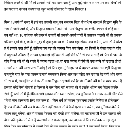
निवेदन करते थे की “मैं तो आपको नदी पार करा रहा हूँ, आप मुझे संसार सागर पार करा देना” तो
इस प्रकार उनका बाल्यकाल बहुत अच्छे संस्कार के साथ निकला !
फिर 18 वर्ष की उम्र में इन्हें बडे तपस्वी साधु का समागम मिला वो दक्षिण भारत में सिद्धप्पा मुनि के
नाम से जाने जाते थे, और सिद्धप्पा बचपन में अपंग थे ! उन सिद्धप्पा का शरीर बचपन में कोई काम
का नहीं था, 10 वर्ष तक की उम्र में उनकी माँ उनको अपनी गोदी में उठाकर चलती थी तो उनका
परिवार व् माँ तो दुःख के समुद्र में डूबा हुआ था की ये बचा बड़ा होकर क्या करेगा, अभी तो ये छोटा
है मैं इनको उठा लेती हूँ, लेकिन जब बड़ा हो जायेगा फिर क्या होगा , तो किसी ने बोला पास के गाँव
में बहुत बडे डॉक्टर है उनका इलाज हो नहीं कराती यहाँ रोने-धोने से क्या लाभ है तो फिर वो पास के
गाँव में जा रही थी तो रास्ते में जंगल पड़ता था, तो उस जंगल मैं जैसे ही उस बच्चे को उतारा तो तो
उनको लगा की आस पास में कोई है तो फिर एक मुनिमहाराज थे वह पर उनका नाम श्री सिद्ध था,
उन मुनि राज के पास जाकर उनको नमस्कार किया और हाथ जोड़ कर उदास बैठ गयी और बच्चा
भी साथ में, तब मुनिराज ने मराठी भाषा मैं पूछा “तू रोती क्यों है” तो माँ बोले की ये मेरा बच्चा अपंग है
इसको कोई ऐसी बीमारी है जिससे ये चल फिर नहीं सकता तो मैं इसके भविष्य का चिंतन करके
रोती हूँ, अभी तो मैं हूँ लेकिन आगे इसका कौन ध्यान रखेगा, तब मुनिराज ने 1 नजर डाली ऑर बोले
“ये तो जैन-शासन के लिए एक रत्न है – जिन धर्मं की महान प्रभावना इसके निमित्त से होने वाली
है” तब माँ बोली की जब ये चल-फिर नहीं सकता तो ये कैसे प्रभावना करेगा, तब मुनिराज बोले ये
महान साधु बनेगा, ऑर ये चलता फिरता नहीं देखो अभी चलेगा, तब महाराज जी ने उस बालक को
बोला की तू बोल तो लेता है चल णमोकार मन्त्र सुना, उस बालक ने फिर णमोकार मन्त्र सुना
दिया फिर उन मुनिराज ने अपनी पिंछी से उस बालक के शरीर पर 2-3 बार स्पर्श किया, फिर उस