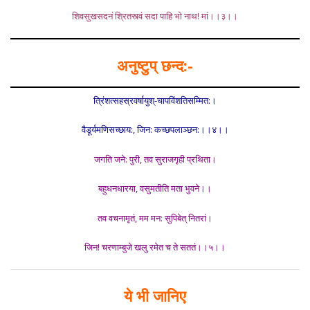
शिवसुखसदनं श्रितस्त्वं सदा पाहि भो नाथ! मां।।३।।
अनुष्टुप् छन्द:-
त्रिंशत्सहस्रवर्षायुश्-चापविंशतिसम्मित:।
वैडूर्यमणिसच्छाय:, जिन: कच्छपलाञ्छन:।।४।।
जगति जने: पुरी, तव सुराजगृही प्रथिता।
बहुधनधारया, वसुमतीति मता भुवने।।
तव वचनामृतं, मम मन: सुपिबेत् नितरां।
जिन! चरणाम्बुजे खलु रमेत च ते सततं।।५।।
ये भी जानिए