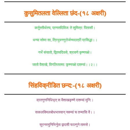
कुसुमितलता वेल्लिता छंद-(१८ अक्षरी)
कर्तुस्तीर्थस्य, प्रणतदिविज: ते सुमित्र: पितासौ।
धन्या सोमा सा, त्रिभुवनगुरोर्जन्मदात्री प्रसिद्धा।।
गर्भे संयातो, द्वितयदिवसे, श्रावणे कृष्णपक्षे।
जातो वैशाखे, विगलिततमा: कृष्णपक्षे दशम्यां।।२।।
सिंहविक्रीडित छन्द:-(१८ अक्षरी)
व्रतगुणनिधिभृत् स वैशाखकृष्णे दशम्यां मुनि:।
सकलविमलबोधभास्वान् नवम्यां च तन्मासि वै।।
सुरनरमुनिभिर्नुता द्वादशी फाल्गुने तामसे।