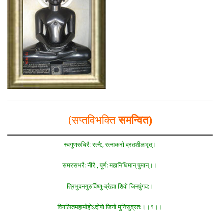
(सप्तविभक्ति
समन्वित)
स्वगुणरुचिरै: रत्नै:, रत्नाकरो व्रतशीलभृत्।
समरसभरै: नीरै:, पूर्ण: महानिधिमान् पुमान्।।
त्रिभुवनगुरुर्विष्णु-र्ब्रह्मा शिवो जिनपुंगव:।
विगलितमहामोहोऽदोषो जिनो मुनिसुव्रत:।।१।।