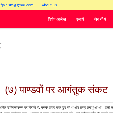
ofjainism@gmail.com
About Us
विशेष आलेख
पूजायें
जैन तीर्थ
ट
(७) पाण्डवों पर आगंतुक संकट
िर राज्यिंसहासन पर विराजे थे, उनके ऊपर चंवर ढुर रहे थे और छत्र लगा हुआ था। उसी समय न