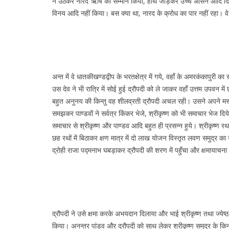
ने उठकर नारद ऋषि का सम्मान किया, हाथ जोड़कर उच्च आसन आदि दिये, म
विनय आदि नहीं किया। बस क्या था, नारद के क्रोध का पार नहीं रहा। वे 
अन्त में वे धातकीखण्डद्वीप के भरतक्षेत्र में गये, वहाँ के अमरकंकापुर
उस देव ने भी रात्रि में सोई हुई द्रौपदी को ले जाकर वहाँ उत्तम उपवन मे
बहुत अनुनय की किन्तु वह शीलव्रती द्रौपदी अचल रही। उसने अपने मस्त
समझकर पाण्डवों ने सर्वत्र किंकर भेजे, श्रीकृष्ण को भी समाचार भेज द
समाचार से श्रीकृष्ण और पाण्डव आदि बहुत ही प्रसन्न हुये। श्रीकृष्ण र
छह रथों में बिठाकर क्षण मात्र में दो लाख योजन विस्तृत लवण समुद्र का उल
द्रोही राजा पद्मनाभ घबड़ाकर द्रौपदी की शरण में पहुँचा और क्षमायाचन
द्रौपदी ने उसे क्षमा करके अभयदान दिलाया और भाई श्रीकृष्ण तथा ज्येष्
किया। अनन्तर पांडव और द्रौपदी को साथ लेकर श्रीकृष्ण समुद्र के किन