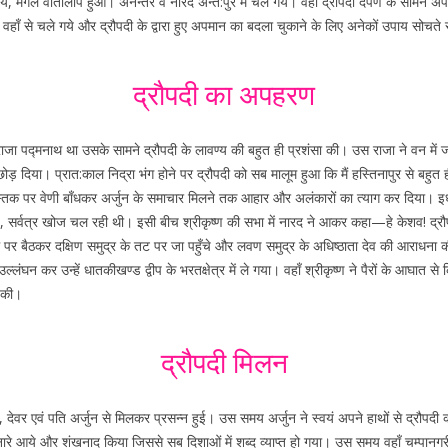
ंगल वार्तालाप हुआ। अनन्तर वे नारद अन्त:पुर में चले गये। वहाँ द्रौपदी दर्पण के सामने
वहाँ से चले गये और द्रौपदी के द्वारा हुए अपमान का बदला चुकाने के लिए अनेकों उपाय सोचते
द्रौपदी का अपहरण
ी का राजा पद्मनाथ था उसके सामने द्रौपदी के लावण्य की बहुत ही प्रशंसा की। उस राजा ने वन मे
ं छोड़ दिया। प्रात:काल निद्रा भंग होने पर द्रौपदी को सब मालूम हुआ कि मैं हस्तिनापुर से बहु
क पर वेणी बाँधकर अर्जुन के समाचार मिलने तक आहार और अलंकारों का त्याग कर दिया। इधर प्
िये, सर्वत्र खोज चल रही थी। इसी बीच श्रीकृष्ण की सभा में नारद ने आकर कहा—हे केशव! द्रौप
थ पर बैठकर दक्षिण समुद्र के तट पर जा पहुँचे और लवण समुद्र के अधिष्ठाता देव की आराधना की
्लंघन कर उन्हें धातकीखण्ड द्वीप के भरतक्षेत्र में ले गया। वहाँ श्रीकृष्ण ने पैरों के आघात से
ा की।
द्रौपदी मिलन
ठ, देवर एवं पति अर्जुन से मिलकर प्रसन्न हुई। उस समय अर्जुन ने स्वयं अपने हाथों से द्रौप
ारे आये और शंखनाद किया जिससे सब दिशाओं में शब्द व्याप्त हो गया। उस समय वहाँ चम्पानगर