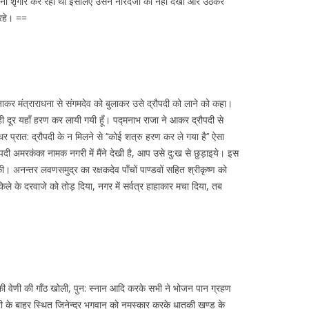
 अपना शृंगार कर रही थी इसलिए उसने नारदजी को नहीं देखा और उठकर
 रहे। ==
ं जाकर मंत्राराधना से संगमदेव को बुलाकर उसे द्रौपदी को लाने को कहा।
त ही दूर यहाँ हरण कर लायी गयी हूँ। पद्मनाभ राजा ने आकर द्रौपदी से
रात: द्रौपदी के न मिलने से ‘‘कोई शत्रु हरण कर ले गया है’’ ऐसा
दी अमरकंका नामक नगरी में मैंने देखी है, आप उसे दु:ख से छुड़ाइये। इस
। अनन्तर लवणसमुद्र का रक्षकदेव पाँचों पाण्डवों सहित श्रीकृष्ण को
 किले के दरवाजे को तोड़ दिया, नगर में सर्वत्र हाहाकार मचा दिया, तब
दी की वेणी की गाँठ खोली, पुन: स्नान आदि करके सभी ने भोजन पान ग्रहण
ी के बाहर स्थित जिनेन्द्र भगवान् को नमस्कार करके धातकी खण्ड के