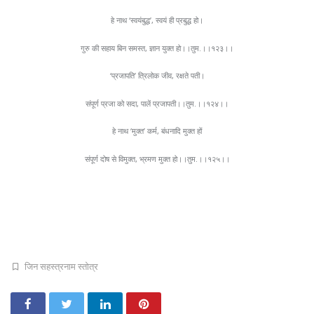
हे नाथ ‘स्वयंबुद्ध’, स्वयं ही प्रबुद्ध हो।
गुरु की सहाय बिन समस्त, ज्ञान युक्त हो।।तुम.।।१२३।।
‘प्रजापति’ त्रिलोक जीव, रक्षते पती।
संपूर्ण प्रजा को सदा, पालें प्रजापती।।तुम.।।१२४।।
हे नाथ ‘मुक्त’ कर्म, बंधनादि मुक्त हों
संपूर्ण दोष से विमुक्त, भ्रमण मुक्त हो।।तुम.।।१२५।।
जिन सहस्त्रनाम स्तोत्र