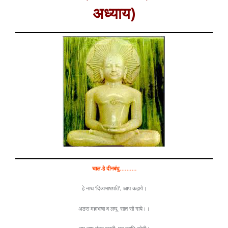
अध्याय)
चाल-हे दीनबंधु……….
हे नाथ ‘दिव्यभाषापति’, आप कहाये।
अठरा महाभाषा व लघू, सात सौ गाये।।