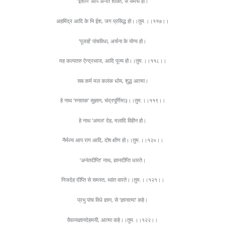
‘ईशान’ आप अनंत शक्ति, से समर्थ हो।
अहमिंद्र आदि के भि ईश, जग प्रसिद्ध हो।।तुम.।।११७।।
‘पूजार्ह’ पांचविधा, अर्चना के योग्य हो।
मह कल्पतरु ऐन्द्रध्वज, आदि पूज्य हो।।तुम.।।११८।।
सब कर्म मल कलंक धोय, शुद्ध आत्मा।
हे नाथ ‘स्नातक’ सुज्ञान, चंद्रपूर्णिमा३।।तुम.।।११९।।
हे नाथ ‘अमल’ देह, मलादि विहीन हो।
नैर्मल्य आप राग आदि, दोष क्षीण हो।।तुम.।।१२०।।
‘अनंतदीप्ति’ नाथ, ज्ञानदीप्ति धारते।
निजदेह दीप्ति से समस्त, ध्वांत वारते।।तुम.।।१२१।।
प्रभु पांच विधे ज्ञान, से ‘ज्ञानात्मा’ कहे।
वैवल्यज्ञानदेहमयी, आत्मा कहे।।तुम.।।१२२।।