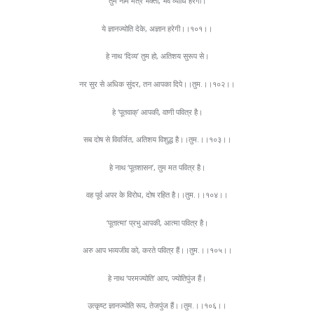
तुम नाम मंत्र भक्ती, भव व्याधि हरेगी।
ये ज्ञानज्योति देके, अज्ञान हरेगी।।१०१।।
हे नाथ ‘दिव्य’ तुम हो, अतिशय सुरूप से।
नर सुर से अधिक सुंदर, तन आपका दिपे।।तुम.।।१०२।।
हे ‘पूतवाक्’ आपकी, वाणी पवित्र है।
सब दोष से विवर्जित, अतिशय विशुद्ध है।।तुम.।।१०३।।
हे नाथ ‘पूतशासन’, तुम मत पवित्र है।
वह पूर्व अपर के विरोध, दोष रहित है।।तुम.।।१०४।।
‘पूतात्मा’ प्रभु आपकी, आत्मा पवित्र है।
अरु आप भव्यजीव को, करते पवित्र हैं।।तुम.।।१०५।।
हे नाथ ‘परमज्योति’ आप, ज्योतिपुंज हैं।
उत्कृष्ट ज्ञानज्योति रूप, तेजपुंज हैं।।तुम.।।१०६।।