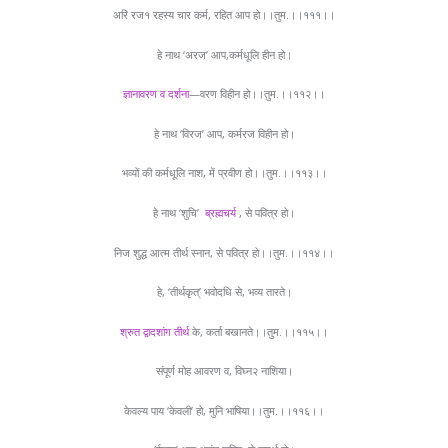
अरि रज१ रहस्य चार कर्म, रहित आप हो।।तुम.।।१११।।
हे नाथ ‘अरज’ आप,कर्मधूलि हीन हो।
ज्ञानावरण व दर्शना
—वरण विहीन हो।।तुम.।।११२।।
हे नाथ ‘विरज’ आप, कर्मरज विहीन हो।
भव्यों की कर्मधूलि नाश, में प्रवीण हो।।तुम.।।११३।।
हे नाथ ‘शुचि’
ब्रह्मचर्य
, से पवित्र हो।
निज शुद्ध आत्म तीर्थ स्नान, से पवित्र हो।।तुम.।।११४।।
हे, ‘तीर्थकृत्’ भवोदधि से, भव्य तारते।
श्रुत द्वादशांग तीर्थ
के, कर्ता बखानते।।तुम.।।११५।।
संपूर्ण मोह आवरण व, विघ्न२ नाशिया।
केवल्य पाय ‘केवली’ हो, मुनि भाषिया।।तुम.।।११६।।