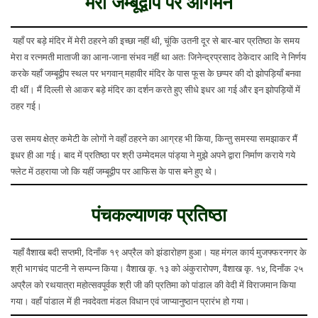
मेरा जम्बूद्वीप पर आगमन
यहाँ पर बड़े मंदिर में मेरी ठहरने की इच्छा नहीं थी, चूंकि उतनी दूर से बार-बार प्रतिष्ठा के समय
मेरा व रत्नमती माताजी का आना-जाना संभव नहीं था अतः जिनेन्द्रप्रसाद ठेकेदार आदि ने निर्णय
करके यहाँ जम्बूद्वीप स्थल पर भगवान् महावीर मंदिर के पास फूस के छप्पर की दो झोपड़ियाँ बनवा
दी थीं। मैं दिल्ली से आकर बड़े मंदिर का दर्शन करते हुए सीधे इधर आ गई और इन झोपड़ियों में
ठहर गई।
उस समय क्षेत्र कमेटी के लोगों ने वहाँ ठहरने का आग्रह भी किया, किन्तु समस्या समझाकर मैं
इधर ही आ गई। बाद में प्रतिष्ठा पर श्री उम्मेदमल पांड्या ने मुझे अपने द्वारा निर्माण कराये गये
फ्लेट में ठहराया जो कि यहीं जम्बूद्वीप पर आफिस के पास बने हुए थे।
पंचकल्याणक प्रतिष्ठा
यहाँ वैशाख बदी सप्तमी, दिनाँक १९ अप्रैल को झंडारोहण हुआ। यह मंगल कार्य मुजफ्फरनगर के
श्री भागचंद पाटनी ने सम्पन्न किया। वैशाख कृ. १३ को अंकुरारोपण, वैशाख कृ. १४, दिनाँक २५
अप्रैल को रथयात्रा महोत्सवपूर्वक श्री जी की प्रतिमा को पांडाल की वेदी में विराजमान किया
गया। वहाँ पांडाल में ही नवदेवता मंडल विधान एवं जाप्यानुष्ठान प्रारंभ हो गया।