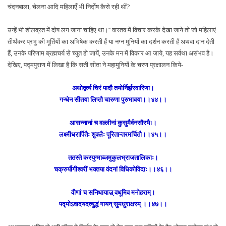
चंदनबाला, चेलना आदि महिलाएँ भी निर्दोष कैसे रही थीं?
उन्हें भी शीलव्रत में दोष लग जाना चाहिए था।’’ वास्तव में विचार करके देखा जाये तो जो महिलाएं
तीर्थंकर प्रभु की मूर्तियों का अभिषेक करती हैं या नग्न मुनियों का दर्शन करती हैं अथवा दान देती
हैं, उनके परिणाम ब्रह्मचर्य से च्युत हो जायें, उनके मन में विकार आ जाये, यह सर्वथा असंभव है।
देखिए, पद्मपुराण में लिखा है कि सती सीता ने महामुनियों के चरण प्रक्षालन किये-
अथोद्वर्त्य चिरं पादौ तयोर्निर्झरवारिणा।
गन्धेन सीतया लिप्तौ चारुणा पुरुभावया।।४४।।
आसन्नानां च वल्लीनां कुसुमैर्वनसौरभैः।
लक्ष्मीधरार्पितैः शुक्लैः पूरितान्तरमर्चितौ।।४५।।
ततस्ते करयुग्माब्जमुकुलभ्राजतालिकाः।
चक्रुर्यौगीश्वरीं भक्तया वंदनां विधिकोविदाः।।४६।।
वीणां च सनिधायाज्र् वधूमिव मनोहराम्।
पद्मोऽवादयदत्युद्धं गायन् सुमधुराक्षरम् ।।४७।।