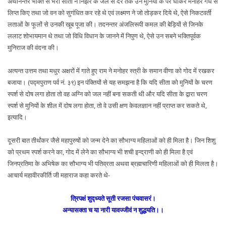
अथानन्तर भक्ति से भरी सीता ने निर्झर के जल से देर तक उन मुनियों के पैर धोकर मनोहर गंध से
लिप्त किए तथा जो वन को सुगंधित कर रहे थे एवं लक्ष्मण ने जो तोड़कर दिये थे, ऐसे निकटवर्ती
लताओं के फूलों से उनकी खूब पूजा की। तदनन्तर अंजलिरूपी कमल की बेड़ियों से जिनके
ललाट शोभायमान थे तथा जो विधि विधान के जानने में निपुण थे, ऐसे उन सबने भक्तिपूर्वक
मुनिराज की वंदना की।
अत्यन्त उत्तम तथा मधुर अक्षरों में गाते हुए राम ने मनोहर स्त्री के समान वीणा को गोद में रखकर
बजाया। (पद्मपुराण पर्व नं. ३९) इन पंक्तियों से यह समझना है कि यदि सीता को मुनियों के चरण
स्पर्श से दोष लगा होता तो वह अग्नि को जल नहीं बना सकती थी और यदि सीता के द्वारा चरण
स्पर्श से मुनियों के शील में दोष लगा होता, तो वे उसी क्षण केवलज्ञान नहीं प्राप्त कर सकते थे,
इत्यादि।
दूसरी बात तीर्थंकर जैसे महापुरुषों को जन्म देने का सौभाग्य महिलाओं को ही मिला है। जिन शिशु
को प्रथम स्पर्श करने का, गोद में लेने का सौभाग्य भी शची इन्द्राणी को ही मिला है एवं
जिनप्रतिमा के अभिषेक का सौभाग्य भी पतिव्रता अथवा ब्रह्मचारिणी महिलाओं को ही मिलता है।
आचार्य महावीरकीर्ति जी महाराज कहा करते थे-
त्रिपक्षं शुद्ध्यते सूती रजसा पंचवासरं।
अन्यासक्ता च या नारी यावज्जीवं न शुद्धयति।।