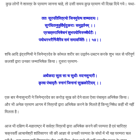
कुछ लोगों ने शास्त्र के प्रमाण जानना चाहे, तो उसी समय कुछ प्रमाण भी दिखा दिये गये। यथा-
ततः सुरपतिस्त्रियो जिनमुपेत्य शच्यादयः।
सुगंधितनुपूर्ववैर्मृदुकराः समुद्वर्तनम् ।।
प्रचव्रुराभिषेचनं शुभपयोभिरुच्चैर्घटैः।
पयोधरभरैर्निजैरिव समं समावर्जितैः।। ५४।।
शचि आदि इंद्राणियों ने जिनेन्द्रदेव के कोमल शरीर का उद्वर्तन-उबटन करके शुभ जल से परिपूर्ण
कलशों द्वारा उनका जन्माभिषेक किया। दूसरा प्रमाण-
अथैकदा सुता सा च सुधीः मदनसुन्दरी।
कृत्वा पंचामृतैः स्नानं जिनानां सुखकोटिदम् ।।
एक बार मैनासुन्दरी ने जिनेन्द्रदेव का करोड़ सुख को देने वाला ऐसा पंचामृत अभिषेक किया।
और भी अनेक प्रमाण आगम में स्त्रियों द्वारा अभिषेक करने के मिलते हैं किन्तु निषेध कहीं भी नहीं
मिलता है।
आज भी दक्षिण में-महाराष्ट्र में सर्वत्र स्त्रियों द्वारा अभिषेक करने की परम्परा है एवं चारित्र
चक्रवर्ती आचार्यश्री शांतिसागर जी की आज्ञा से उनकी परम्परा के संघों में भी यह परम्परा चल