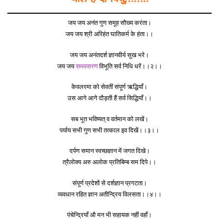
जय जय अनंत गुण समूह सौख्य करंता।
जय जय श्री अरिहंत घातिकर्म के हंता।।
जय जय अनंतदर्श ज्ञानवीर्य सुख भरे।
जय जय
समवसरण
विभूति सर्व निधि धरें।।२।।
केवलरमा को सेवतीं संपूर्ण ऋद्धियाँ।
उस आगे आगे दौड़ती हैं सर्व सिद्धियाँ।।
सब भूत भविष्यत् व वर्तमान को लखें।
पर्याय सभी गुण सभी तत्काल इव दिखें।।३।।
दर्पण समान स्वच्छज्ञान में जगत दिखे।
त्रैलोक्य अरु अलोक प्रतिबिम्ब सम दिपे।।
संपूर्ण प्रदेशों से दर्शज्ञान प्रगटता।
व्यवधान रहित ज्ञान अतीन्द्रिय विलसता।।४।।
पंचेन्द्रियाँ औ मन भी सहायक नहीं वहाँ।