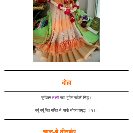
दोहा
पूर्णज्ञान
लक्ष्मी
महा, मुक्ति सहेली सिद्ध।
नमूं नमूं नित भक्ति से, पाऊँ सौख्य समृद्ध।।१।।
चाल-हे दीनबंधु……..