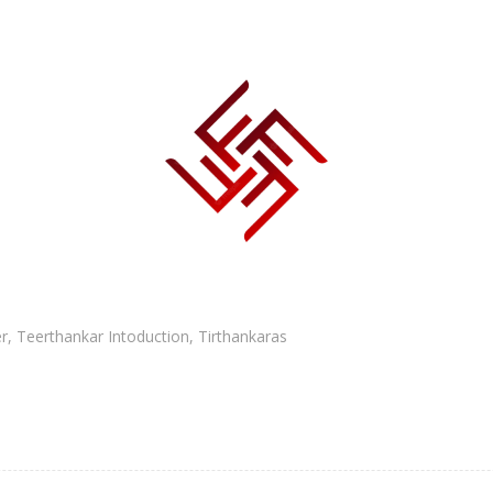
r
,
Teerthankar Intoduction
,
Tirthankaras