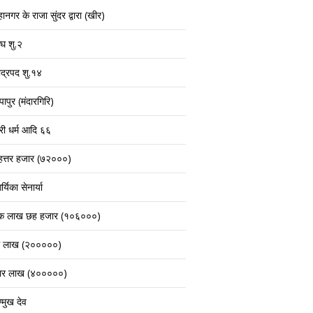
ानगर के राजा सुंदर द्वारा (खीर)
ाघ शु.२
ाद्रपद शु.१४
पापुर (मंदारगिरि)
्री धर्म आदि ६६
हत्तर हजार (७२०००)
्यिका सेनार्या
क लाख छह हजार (१०६०००)
ो लाख (२०००००)
ार लाख (४०००००)
्मुख देव