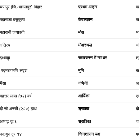
चंपापुर (जि.-भागलपुर) बिहार
प्रथम आहार
मह
महाराजा वसुपूज्य
केवलज्ञान
म
महारानी जयावती
मोक्ष
भ
क्षत्रिय
मोक्षस्थल
चं
इक्ष्वाकु
समवसरण में गणधर
श
पद्मरागमणि सदृश
मुनि
ब
भैंसा
गणिनी
आर
बहत्तर लाख (७२) वर्ष
आर्यिका
ए
दो सौ अस्सी (२८०) हाथ
श्रावक
द
आषाढ़ कृ.६
श्राविका
च
फाल्गुन कृ. १४
जिनशासन यक्ष
षण