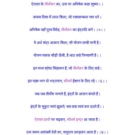
ऐरावत के
तीर्थंकर
का, उस पर अभिषेक कहा सुषमा।।
वायव्य दिशा में लाल शिला, जो रक्तकम्बला नाम धरे।
अभिषेक वहाँ पूरब विदेह,
तीर्थंकर
का इंद्रादि करें।।५।।
ये अर्ध चंद्र आकार शिला, सौ योजन लम्बी मानी है।
योजन पचास चौड़ी ऊँची, है आठ कहे जिनवाणी है।।
इन मध्य श्रेष्ठ सिंहासन हैं, जो
तीर्थंकर
के लिए कहे।
द्वय पाश्र्व भाग दो भद्रासन,
सौधर्म
ईशान के लिए रहे।।६।।
ज
ब-जब तीर्थेश जन्मते हैं, इंद्रों के आसन कंपते हैं।
इंद्रों के मुकुट स्वयं झुकते, सब वाद्य स्वयं बज उठते हैं।।
ऐरावत हाथी
पर चढ़कर,
सौधर्म इन्द्र
आ जाता है।
उस समय असंख्यों देवों का, समुदाय उमड़कर आता है।।७।।