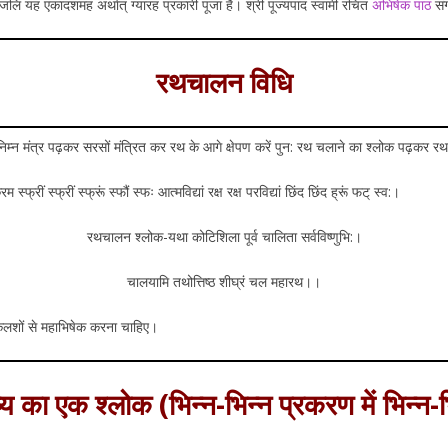
ष्पांजलि यह एकादशमह अर्थात् ग्यारह प्रकारी पूजा है। श्री पूज्यपाद स्वामी रचित
अभिषेक पाठ
संग
रथचालन विधि
्न मंत्र पढ़कर सरसों मंत्रित कर रथ के आगे क्षेपण करें पुन: रथ चलाने का श्लोक पढ़कर रथ
स्फ्रीं स्फ्रीं स्फ्रूं स्फौं स्फः आत्मविद्यां रक्ष रक्ष परविद्यां छिंद छिंद ह्रूं फट् स्व:।
रथचालन श्लोक-यथा कोटिशिला पूर्व चालिता सर्वविष्णुभि:।
चालयामि तथोत्तिष्ठ शीघ्रं चल महारथ।।
कलशों से महाभिषेक करना चाहिए।
्र्य का एक श्लोक (भिन्न-भिन्न प्रकरण में भिन्न-