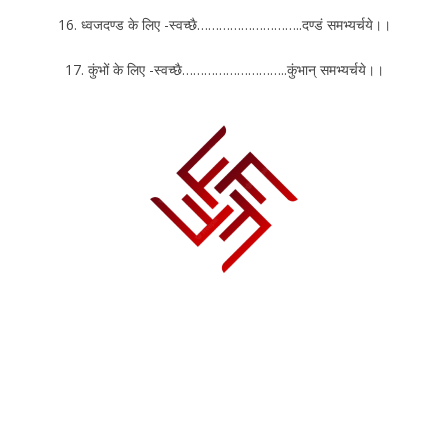
16. ध्वजदण्ड के लिए -स्वच्छै………………………..दण्डं समभ्यर्चये।।
17. कुंभों के लिए -स्वच्छै………………………..कुंभान् समभ्यर्चये।।