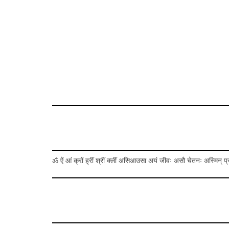
ॐ ऐं आं क्रों ह्रीं श्रीं क्लीं असिआउसा अयं जीवः असौ चेतनः अस्मिन् प्राण