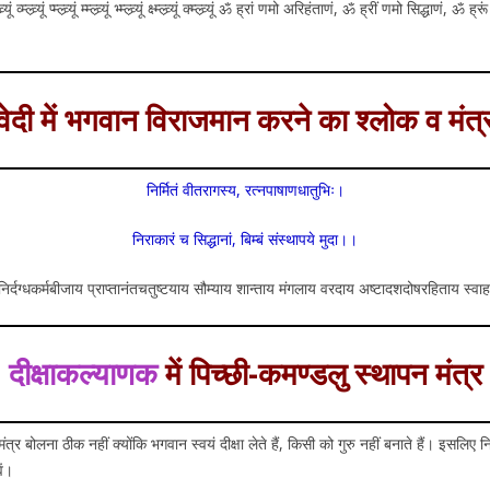
्म्ल्व्र्यूं व्म्ल्व्र्यूं प्म्ल्व्र्यूं म्म्ल्व्र्यूं भ्म्ल्व्र्यूं क्ष्म्ल्व्र्यूं क्म्ल्व्र्यूं ॐ ह्रां णमो अरिहंताणं, ॐ
वेदी में भगवान विराजमान करने का श्लोक व मंत्
निर्मितं वीतरागस्य, रत्नपाषाणधातुभिः।
निराकारं च सिद्धानां, बिम्बं संस्थापये मुदा।।
ि-निर्दग्धकर्मबीजाय प्राप्तानंतचतुष्टयाय सौम्याय शान्ताय मंगलाय वरदाय अष्टादशदोषरहिताय स्वा
दीक्षाकल्याणक
में पिच्छी-कमण्डलु स्थापन मंत्र
र बोलना ठीक नहीं क्योंकि भगवान स्वयं दीक्षा लेते हैं, किसी को गुरु नहीं बनाते हैं। इसलि
ें।