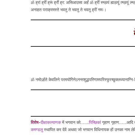
ॐ ह्रां ह्रीं ह्रूं ह्रौं ह्र: असिआउसा अर्हं ॐ ह्रीं स्म्ल्व्र्यं ह्मल्व्र्यूं त्म्ल्व्र्यूं ल
अनाहत पराक्रमस्ते भवतु ते भवतु ते भवतु ह्रीं नमः।
ॐ नमोऽर्हते केवलिने परमयोगिनेऽनन्तशुद्धपरिणामपरिस्फुरच्छुक्लध्यानाग्न
विशेष-
दीक्षाकल्याणक
में भगवान को……..
पिच्छिकां
गृहाण गृहाण…….आदि मंत्
कमण्डलु
स्थापित कर देवें अथवा जो भगवान विधिनायक हों उनका नाम लेव