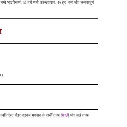
 ह्रीं णमो सिद्धाणं, ॐ ह्रूं णमो आइरियाणं, ॐ ह्रौं णमो उवज्झायाणं, ॐ ह्र: णमो लोए सव्वसाहूणं
र
हा।
ए निम्नलिखित मंत्र पढ़कर भगवान के दायीं तरफ
पिच्छी
और बाईं तरफ