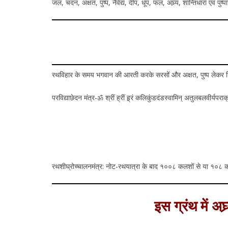
जल, चंदन, अक्षत, पुष्प, नैवेद्य, दीप, धूप, फल, अघ्र्य, शान्तिधारा एवं पु
रथविहार के समय भगवान की आरती करके सरसों और अक्षत, पुष्प लेकर निम
परविद्याछेदन मंत्र-ॐ श्रीं ह्रीं ह्र्रं कलिकुंडदंडस्वामिन् अतुलबलवीर्यपराक्रम 
रथशीघ्रोच्चालनमंत्र: नोट-रथयात्रा के बाद १००८ कलशों से या १०८ 
इस ग्रंथ में अघ