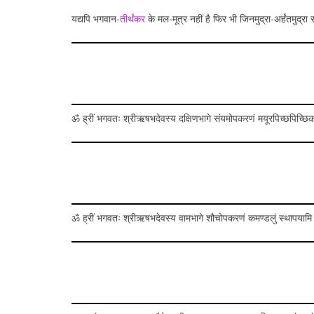
यद्यपि भगवान-
तीर्थंकर
के मल-मूत्र नहीं है फिर भी जिनमुद्रा-अर्हंतमुद्र
ॐ ह्रीं भगवतः श्रीऋषभदेवस्य दक्षिणभागे संयमोपकरणं मयूरपिच्छपिच्छिका
ॐ ह्रीं भगवतः श्रीऋषभदेवस्य वामभागे शौचोपकरणं कमण्डलुं स्थापयामि 