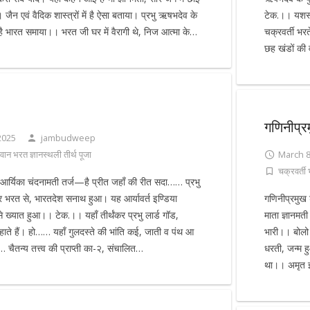
।। जैन एवं वैदिक शास्त्रों में है ऐसा बताया। प्रभु ऋषभदेव के
टेक.।। यशस्
 है भारत समाया।। भरत जी घर में वैरागी थे, निज आत्मा के…
चक्रवर्ती भ
छह खंडों की 
गणिनीप्र
2025
jambudweep
वान भरत ज्ञानस्थली तीर्थ पूजा
March 8
चक्रवर्ती
र्यिका चंदनामती तर्ज—है प्रीत जहाँ की रीत सदा…… प्रभु
र भरत से, भारतदेश सनाथ हुआ। यह आर्यावर्त इण्डिया
गणिनीप्रमुख
 से ख्यात हुआ।। टेक.।। यहाँ तीर्थंकर प्रभु लार्ड गॉड,
माता ज्ञानमत
हाते हैं। हो…… यहाँ गुलदस्ते की भांति कई, जाती व पंथ आ
भारी।। बोल
 चैतन्य तत्त्व की प्राप्ती का-२, संचालित…
धरती, जन्म ह
था।। अमृत 