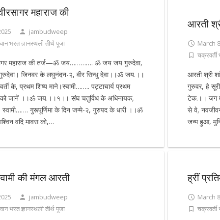
वीरसागर महाराज की
आरती श्र
2025
jambudweep
वान भरत ज्ञानस्थली तीर्थ पूजा
March 8
चक्रवर्ती
सागर महाराज की तर्ज—ॐ जय…………. ॐ जय जय गुरुदेवा,
ुरुदेवा। जिनवर के लघुनंदन-२, वीर सिन्धु देवा।।ॐ जय.।।
आरती श्री श
वर्ती के, प्रथम शिष्य माने।स्वामी…….. पट्टाचार्य प्रथम
गुरुवर, हे सू
को जानें ।।ॐ जय.।।१।। संघ चतुर्विध के अधिनायक,
टेक.।। जग मे
 स्वामी……. गुरूपूर्णिमा के दिन जन्मे-२, गुरुपद के धारी ।।ॐ
से वे, नवज
विन वदि मावस को,…
जन्म हुआ, मु
स्वामी की मंगल आरती
ह्रीं प्र
2025
jambudweep
March 8
वान भरत ज्ञानस्थली तीर्थ पूजा
चक्रवर्ती