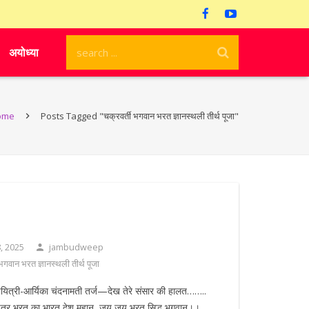
अयोध्या
ome
Posts Tagged "चक्रवर्ती भगवान भरत ज्ञानस्थली तीर्थ पूजा"
, 2025
jambudweep
 भगवान भरत ज्ञानस्थली तीर्थ पूजा
्री-आर्यिका चंदनामती तर्ज—देख तेरे संसार की हालत……..
ुत्र भरत का भारत देश महान, जय जय भरत सिद्ध भगवान।।