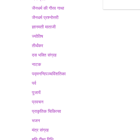
जैनधर्म की गौरव गाथा
जैनधर्म प्रश्नोत्तरी
ज्ञानमती माताजी
ज्योतिष
तीर्थंकर
दस भक्ति संग्रह
नाटक
पद्मनन्दिपञ्चविंशतिका
पर्व
पूजायें
प्रवचन
प्राकृतिक चिकित्सा
भजन
मंत्र संग्रह
मुनि दीक्षा विधि