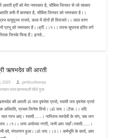
 की आरती ह्रीं को मेरा नमस्कार है, चौबिस जिनवर से जो साकार
रति करूँ मैं बारम्बार है, चौबिस जिनवर को नमस्कार है।।
्रभ वासुपूज्य राजते, कला में दोनों ही विराजते।। लाल वरण
ोनों प्रभू को नमस्कार है।।ह्रीं.।।१।। पारस सुपारस हरित वर्ण
वस्तिक जिनके चिन्ह हैं। इनसे…
्री ऋषभदेव की आरती
, 2025
jambudweep
 भगवान भरत ज्ञानस्थली तीर्थ पूजा
ऋषभदेव की आरती ॐ जय वृषभेश प्रभो, स्वामी जय वृषभेश प्रभो
णक अधिपति, प्रथम जिनेश विभो।।ॐ जय.।।टेक.।। वदि
, मात गरभ आए। स्वामी…….। नाभिराय मरुदेवी के संग, सब जन
.।।१।। धन्य अयोध्या नगरी, जन्में आप जहाँ।स्वामी…….।
 नवमी को, मंगलगान हुआ।।ॐ जय.।।२।। कर्मभूमि के कर्ता, आप