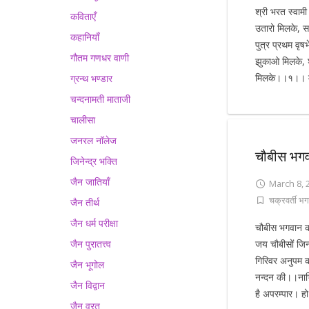
श्री भरत स्वाम
कविताएँ
उतारो मिलके, स
कहानियाँ
पुत्र प्रथम वृ
गौतम गणधर वाणी
झुकाओ मिलके, 
मिलके।।१।। मा
ग्रन्थ भण्डार
चन्दनामती माताजी
चालीसा
जनरल नॉलेज
चौबीस भग
जिनेन्द्र भक्ति
जैन जातियाँ
March 8, 
चक्रवर्ती भग
जैन तीर्थ
जैन धर्म परीक्षा
चौबीस भगवान की
जैन पुरातत्त्व
जय चौबीसों ज
गिरिवर अनुपम क
जैन भूगोल
नन्दन की।।नाभि
जैन विद्वान
है अपरम्पार। ह
जैन व्रत