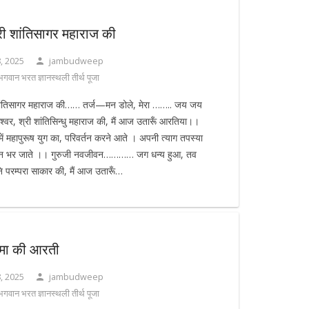
ी शांतिसागर महाराज की
, 2025
jambudweep
 भगवान भरत ज्ञानस्थली तीर्थ पूजा
ांतिसागर महाराज की…… तर्ज—मन डोले, मेरा …….. जय जय
रीश्वर, श्री शांतिसिन्धु महाराज की, मैं आज उतारूँ आरतिया।।
ं महापुरूष युग का, परिवर्तन करने आते । अपनी त्याग तपस्या
ीवन भर जाते ।। गुरुजी नवजीवन………… जग धन्य हुआ, तव
नि परम्परा साकार की, मैं आज उतारूँ…
तिमा की आरती
, 2025
jambudweep
 भगवान भरत ज्ञानस्थली तीर्थ पूजा