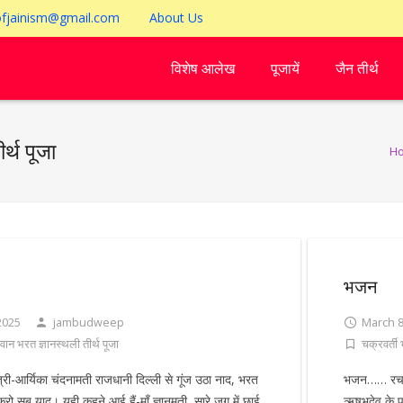
ofjainism@gmail.com
About Us
विशेष आलेख
पूजायें
जैन तीर्थ
र्थ पूजा
H
भजन
2025
jambudweep
March 8
वान भरत ज्ञानस्थली तीर्थ पूजा
चक्रवर्ती
ी-आर्यिका चंदनामती राजधानी दिल्ली से गूंज उठा नाद, भरत
भजन…… रचयित
रो सब याद। यही कहने आई हैं-माँ ज्ञानमती, सारे जग में छाई
ऋषभदेव के प