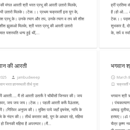
ी की मंगल आरती श्री भरत प्रभू की आरती उतारो मिलके,
ह्रीं प्रतिमा
भी उतारो मिलके।।टेक.।। प्रथम चक्रवर्ती इस युग के,
है।हो ओ….. आ
षभेश प्रभू के। उनके त्याग और तप, उनके त्याग व तप को शीश
टेक.।। पद्मप
शीश झुकाओ मिलके, श्री भरत प्रभू की आरती उतारो
शुभकार है, द
त यशस्वति धन्य हुई थीं,…
के, सर्प व स्
वान की आरती
भगवान श
2025
jambudweep
March 8
वान भरत ज्ञानस्थली तीर्थ पूजा
चक्रवर्ती
 आरती….. मैं तो आरती उतारूँ रे चौबीसों जिनवर की। जय
भगवान श्री 
िनवर, जय जय जय।।टेक.।। पहली आरती करूँ वैâलाश,
। पंचकल्या
ी।।गिरिवर अनुपम की।। मुक्ति पाये जहाँ वृषभेश, नाभि के
आषाढ़ दुतीया
 के नंदन की।। तीर्थ करतार कहे, युग के आधार रहे, महिमा
हरषाए।।ॐ जय
ो हो जिनकी महिमा है अपरम्पार।।मैं…
चैत्र कृष्ण