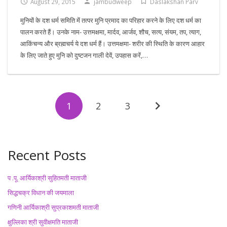
August 29, 2015
jambudweep
Daslakshan Parv
मुनियों के दश धर्म समिति में तत्पर मुनि प्रमाद का परिहार करने के लिए दश धर्म का
पालन करते हैं। उनके नाम- उत्तमक्षमा, मार्दव, आर्जव, शौच, सत्य, संयम, तप, त्याग,
आकिंचन्य और ब्रह्मचर्य ये दश धर्म हैं। उत्तमक्षमा- शरीर की स्थिति के कारण आहार
के लिए जाते हुए मुनि को दुष्टजन गाली देवें, उपहास करें,…
1
2
3
Recent Posts
प .पू. आर्यिकाश्री सुहितमती माताजी
सिद्धचक्र विधान की जयमाला
गणिनी आर्यिकाश्री सुप्रकाशमती माताजी
क्षुल्लिका श्री सुवीक्षमति माताजी