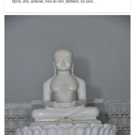
क्रिया, लोच, आचेलक्य, स्नान का त्याग, क्षितिशयन, दंत धावन…