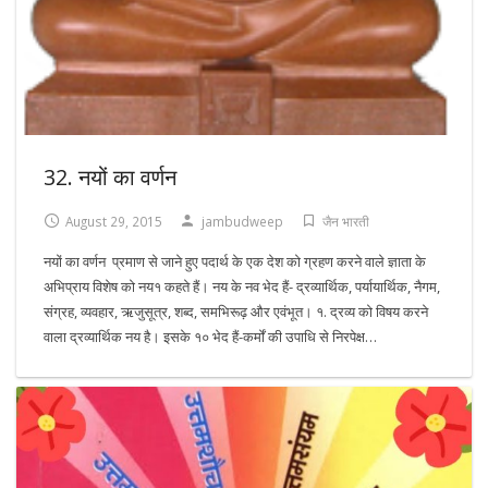
32. नयों का वर्णन
August 29, 2015
jambudweep
जैन भारती
नयों का वर्णन प्रमाण से जाने हुए पदार्थ के एक देश को ग्रहण करने वाले ज्ञाता के
अभिप्राय विशेष को नय१ कहते हैं। नय के नव भेद हैं- द्रव्यार्थिक, पर्यायार्थिक, नैगम,
संग्रह, व्यवहार, ऋजुसूत्र, शब्द, समभिरूढ़ और एवंभूत। १. द्रव्य को विषय करने
वाला द्रव्यार्थिक नय है। इसके १० भेद हैं-कर्मों की उपाधि से निरपेक्ष…