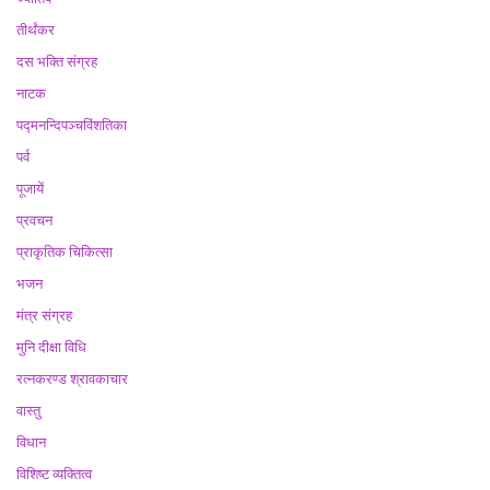
तीर्थंकर
दस भक्ति संग्रह
नाटक
पद्मनन्दिपञ्चविंशतिका
पर्व
पूजायें
प्रवचन
प्राकृतिक चिकित्सा
भजन
मंत्र संग्रह
मुनि दीक्षा विधि
रत्नकरण्ड श्रावकाचार
वास्तु
विधान
विशिष्ट व्यक्तित्व